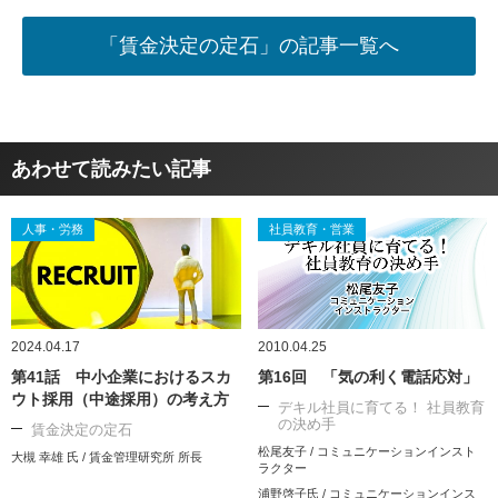
「賃金決定の定石」の記事一覧へ
あわせて読みたい記事
人事・労務
社員教育・営業
2024.04.17
2010.04.25
第41話 中小企業におけるスカ
第16回 「気の利く電話応対」
ウト採用（中途採用）の考え方
デキル社員に育てる！ 社員教育
の決め手
賃金決定の定石
松尾友子 / コミュニケーションインスト
大槻 幸雄 氏 / 賃金管理研究所 所長
ラクター
浦野啓子氏 / コミュニケーションインス