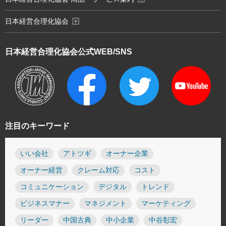
exit_to_app
日本経営合理化協会
日本経営合理化協会
公式WEB/SNS
注目のキーワード
いい会社
アトツギ
オーナー企業
オーナー経営
クレーム対応
コスト
コミュニケーション
デジタル
トレンド
ビジネスマナー
マネジメント
マーケティング
リーダー
中国古典
中小企業
中谷彰宏