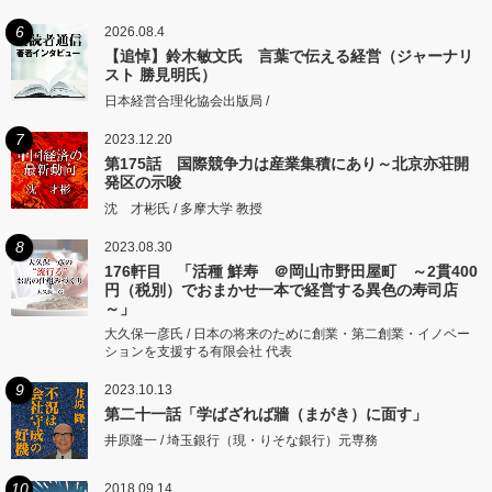
6
2026.08.4
【追悼】鈴木敏文氏 言葉で伝える経営（ジャーナリ
スト 勝見明氏）
日本経営合理化協会出版局 /
7
2023.12.20
第175話 国際競争力は産業集積にあり～北京亦荘開
発区の示唆
沈 才彬氏 / 多摩大学 教授
8
2023.08.30
176軒目 「活種 鮮寿 ＠岡山市野田屋町 ～2貫400
円（税別）でおまかせ一本で経営する異色の寿司店
～」
大久保一彦氏 / 日本の将来のために創業・第二創業・イノベー
ションを支援する有限会社 代表
9
2023.10.13
第二十一話「学ばざれば牆（まがき）に面す」
井原隆一 / 埼玉銀行（現・りそな銀行）元専務
10
2018.09.14