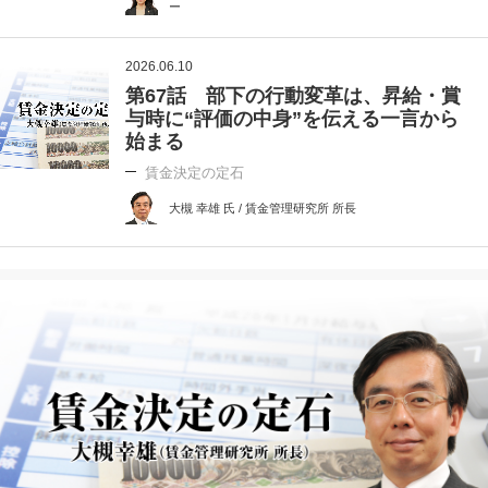
ー
2026.06.10
第67話 部下の行動変革は、昇給・賞
与時に“評価の中身”を伝える一言から
始まる
賃金決定の定石
大槻 幸雄 氏 / 賃金管理研究所 所長