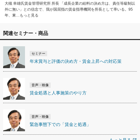
大槻 幸雄氏賃金管理研究所 所長 「成長企業の給料の決め方は、責任等級制以
外に無い」との信念で、我が国屈指の賃金指導機関を所長として率いる。95
年、東…もっと見る
関連セミナー・商品
セミナー
年末賞与と評価の決め方・賃金上昇への対応策
音声・映像
賃金処遇と人事施策のやり方
音声・映像
緊急事態下での「賃金と処遇」
open_in_new