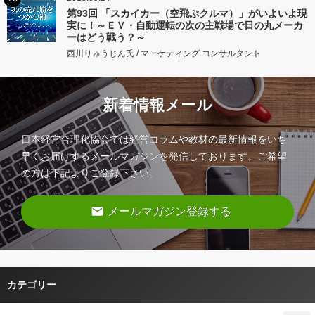
第93回 「スカイカー（空飛ぶクルマ）」がいよいよ現
実に！～ＥＶ・自動運転の次の主戦場で日の丸メーカ
ーはどう戦う？～
西川りゅうじん氏 / マーケティング コンサルタント
新着情報メール
日本経営合理化協会では経営コラムや教材の最新情報をいち
早くお届けするメールマガジンを発信しております。ご希望
の方は下記よりご登録下さい。
email
メールマガジン登録する
カテゴリー