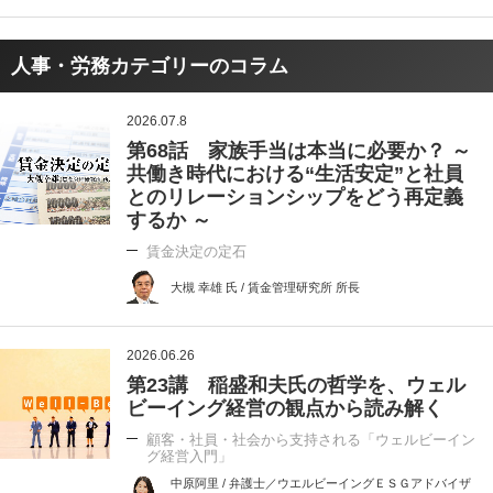
人事・労務カテゴリーのコラム
2026.07.8
第68話 家族手当は本当に必要か？ ～
共働き時代における“生活安定”と社員
とのリレーションシップをどう再定義
するか ～
賃金決定の定石
大槻 幸雄 氏 / 賃金管理研究所 所長
2026.06.26
第23講 稲盛和夫氏の哲学を、ウェル
ビーイング経営の観点から読み解く
顧客・社員・社会から支持される「ウェルビーイン
グ経営入門」
中原阿里 / 弁護士／ウエルビーイングＥＳＧアドバイザ