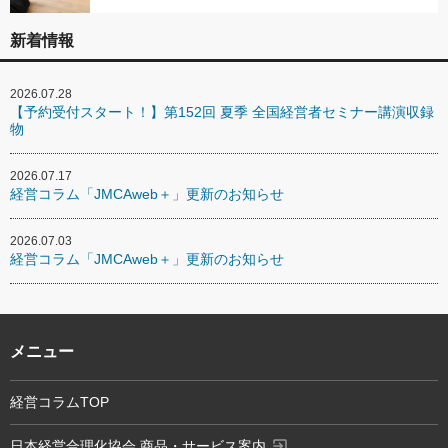
新着情報
2026.07.28
【予約受付スタート！】第152回 夏季 全国経営者セミナー講演収録
物
2026.07.17
経営コラム「JMCAweb＋」更新のお知らせ
2026.07.03
経営コラム「JMCAweb＋」更新のお知らせ
メニュー
経営コラムTOP
exit_to_app
日本経営合理化協会 商品・サービス案内