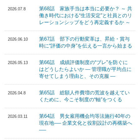
第68話 家族手当は本当に必要か？ ～ 共
2026.07.8
働き時代における“生活安定”と社員とのリ
レーションシップをどう再定義するか ～
第67話 部下の行動変革は、昇給・賞与
2026.06.10
時に“評価の中身”を伝える一言から始まる
第66話 成績評価制度の“ブレ”を防ぐに
2026.05.13
はどうしたらよいか ― 管理職が平均点に
寄せてしまう理由と、その克服 ―
第65話 総額人件費増の荒波を越えてい
2026.04.8
くために、今こそ制度の“軸”をつくる
第64話 男女雇用機会均等法施行40年の
2026.03.11
現在地── 企業文化と役割設計の再構築へ
──