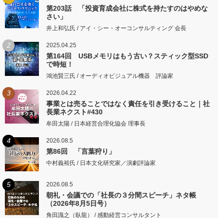
第203話 「投資育成会社に株式を持たすのはやめな
さい」
井上和弘氏 / アイ・シー・オーコンサルティング 会長
2
2025.04.25
第164回 USBメモリはもう古い？スティック型SSD
で時短！
鴻池賢三氏 / オーディオビジュアル機器 評論家
3
2026.04.22
事業とは売ることではなく責任を引き受けること｜社
長業ネクスト#430
牟田太陽 / 日本経営合理化協会 理事長
4
2026.08.5
第86回 「言葉狩り」
中村義裕氏 / 日本文化研究家／演劇評論家
5
2026.08.5
朝礼・会議での「社長の３分間スピーチ」ネタ帳
（2026年8月5日号）
角田識之（臥龍） / 感動経営コンサルタント