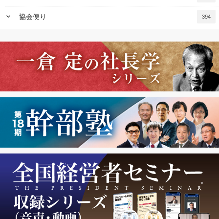
keyboard_arrow_down
協会便り
394