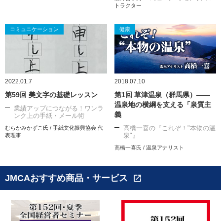
トラクター
コミュニケーション
健康
2022.01.7
2018.07.10
第59回 美文字の基礎レッスン
第1回 草津温泉（群馬県）――
温泉地の横綱を支える「泉質主
業績アップにつながる！ワンラ
義
ンク上の手紙・メール術
高橋一喜の『これぞ！"本物の温
むらかみかずこ氏 / 手紙文化振興協会 代
泉"』
表理事
高橋一喜氏 / 温泉アナリスト
JMCAおすすめ商品・サービス
open_in_new