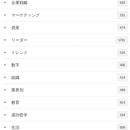
keyboard_arrow_down
企業戦略
593
keyboard_arrow_down
マーケティング
151
keyboard_arrow_down
資産
674
keyboard_arrow_down
リーダー
1701
keyboard_arrow_down
トレンド
516
keyboard_arrow_down
数字
406
keyboard_arrow_down
組織
414
keyboard_arrow_down
業界別
489
keyboard_arrow_down
教育
814
keyboard_arrow_down
成功哲学
318
keyboard_arrow_down
生活
809