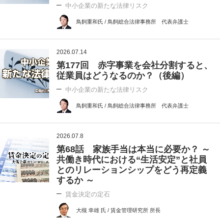
中小企業の新たな法律リスク
鳥飼重和氏 / 鳥飼総合法律事務所 代表弁護士
2026.07.14
第177回 赤字事業を会社分割すると、
従業員はどうなるのか？（後編）
中小企業の新たな法律リスク
鳥飼重和氏 / 鳥飼総合法律事務所 代表弁護士
2026.07.8
第68話 家族手当は本当に必要か？ ～
共働き時代における“生活安定”と社員
とのリレーションシップをどう再定義
するか ～
賃金決定の定石
大槻 幸雄 氏 / 賃金管理研究所 所長