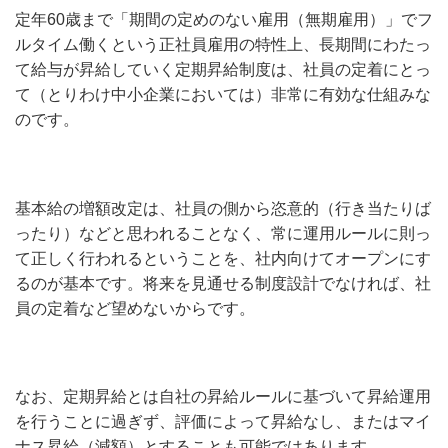
定年60歳まで「期間の定めのない雇用（無期雇用）」でフ
ルタイム働くという正社員雇用の特性上、長期間にわたっ
て給与が昇給していく定期昇給制度は、社員の定着にとっ
て（とりわけ中小企業においては）非常に有効な仕組みな
のです。
基本給の増額改定は、社員の側から恣意的（行き当たりば
ったり）などと思われることなく、常に運用ルールに則っ
て正しく行われるということを、社内向けてオープンにす
るのが基本です。将来を見通せる制度設計でなければ、社
員の定着など望めないからです。
なお、定期昇給とは自社の昇給ルールに基づいて昇給運用
を行うことに過ぎず、評価によって昇給なし、またはマイ
ナス昇給（減額）とすることも可能ではあります。