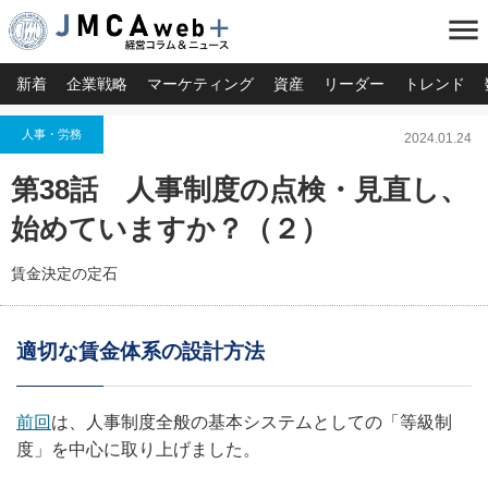
menu
新着
企業戦略
マーケティング
資産
リーダー
トレンド
人事・労務
2024.01.24
第38話 人事制度の点検・見直し、
始めていますか？（２）
賃金決定の定石
適切な賃金体系の設計方法
前回
は、人事制度全般の基本システムとしての「等級制
度」を中心に取り上げました。