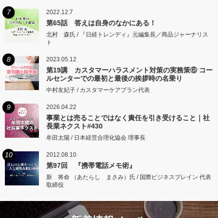
7
2022.12.7
第65話 答えは自身のなかにある！
北村 森氏 / 『日経トレンディ』元編集長／商品ジャーナリス
ト
8
2023.05.12
第19講 カスタマーハラスメント対策の実務策⑥ コー
ルセンターでの最初と最後の挨拶時の名乗り
中村友妃子 / カスタマーケアプラン代表
9
2026.04.22
事業とは売ることではなく責任を引き受けること｜社
長業ネクスト#430
牟田太陽 / 日本経営合理化協会 理事長
10
2012.08.10
第97回 『携帯電話メモ術』
新 将命 （あたらし まさみ）氏 / 国際ビジネスブレイン 代表
取締役