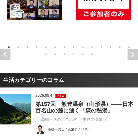
生活カテゴリーのコラム
2026.08.4
NEW
第157回 飯豊温泉（山形県）――日本
百名山の麓に湧く「森の秘湯」
高橋一喜の『これぞ！"本物の温泉"』
高橋一喜氏 / 温泉アナリスト