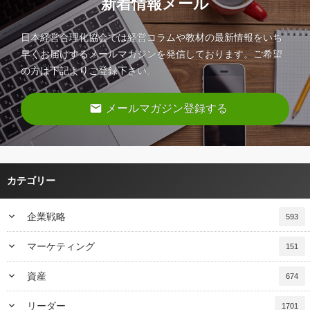
新着情報メール
日本経営合理化協会では経営コラムや教材の最新情報をいち
早くお届けするメールマガジンを発信しております。ご希望
の方は下記よりご登録下さい。
email
メールマガジン登録する
カテゴリー
keyboard_arrow_down
企業戦略
593
keyboard_arrow_down
マーケティング
151
keyboard_arrow_down
資産
674
keyboard_arrow_down
リーダー
1701