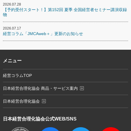
2026.07.28
【予約受付スタート！】第152回 夏季 全国経営者セミナー講演収録
物
2026.07.17
経営コラム「JMCAweb＋」更新のお知らせ
メニュー
経営コラムTOP
exit_to_app
日本経営合理化協会 商品・サービス案内
exit_to_app
日本経営合理化協会
日本経営合理化協会
公式WEB/SNS