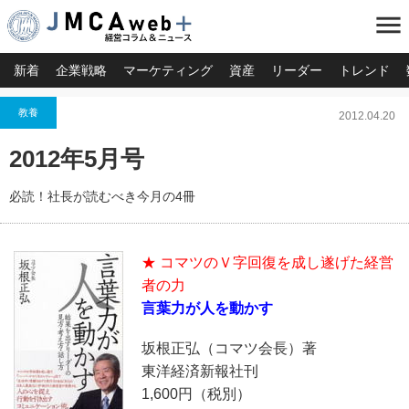
menu
新着
企業戦略
マーケティング
資産
リーダー
トレンド
教養
2012.04.20
2012年5月号
必読！社長が読むべき今月の4冊
★ コマツのＶ字回復を成し遂げた経営
者の力
言葉力が人を動かす
坂根正弘（コマツ会長）著
東洋経済新報社刊
1,600円（税別）