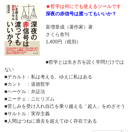
★哲学は何にでも使えるツールです
深夜の赤信号は渡ってもいいか？
富増章成（著作家）著
さくら舎刊
1,400円（税別）
■哲学とは生き方を説く学問だけでは
ない
■デカルト：私は考える、ゆえに私はある
■カント ：道徳哲学
■ヘーゲル：弁証法
■ニーチェ：ニヒリズム
■苦しみを受け入れ自己を乗り越える「超人」をめざそう
■サルトル：実存主義
■人間はつねに過去を超えてゆく存在である