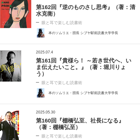
第162回『逆のものさし思考』（著：清
水克衛）
眼と耳で楽しむ読書術
本のソムリエ・団長 シブヤ駅前読書大学学長
2025.07.4
第161回『貴様ら！ ～若き世代へ、い
ま伝えたいこと。』（著：堀川りょ
う）
眼と耳で楽しむ読書術
本のソムリエ・団長 シブヤ駅前読書大学学長
2025.05.30
第160回『棚橋弘至、社長になる』
（著：棚橋弘至）
眼と耳で楽しむ読書術