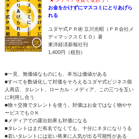
お金をかけずにマスコミにとりあげら
れる
ユダヤ式ＰＲ術 立川光昭（ＰＲ会社メ
ディマックスＣＥＯ）著
東洋経済新報社刊
1,400円（税別）
■一見、無価値なものにも、本当は価値がある
■すべてを数値化して対価をそろえるユダヤ式ビジネス個
人商店、タレント、ローカル・メディア、この三つを互い
に利用し合う
■物々交換でタレントを使う。対価はお金ではなく物やサ
ービスでもＯＫ
■メディアでの露出効果も対価になる
■タレントはまだ有名でなくても、十分にネタになりうる
■若いタレントには近い将来に人気が出る可能性がある