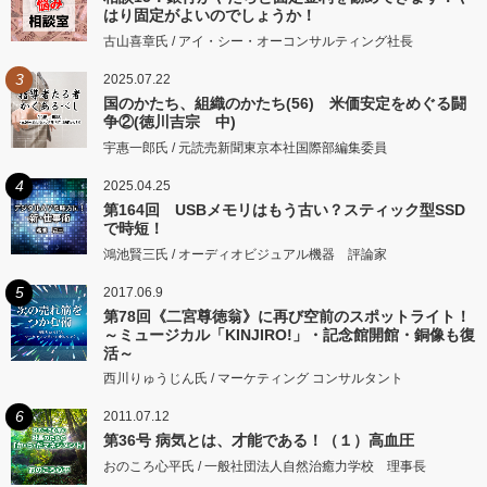
はり固定がよいのでしょうか！
古山喜章氏 / アイ・シー・オーコンサルティング社長
3
2025.07.22
国のかたち、組織のかたち(56) 米価安定をめぐる闘
争②(徳川吉宗 中)
宇惠一郎氏 / 元読売新聞東京本社国際部編集委員
4
2025.04.25
第164回 USBメモリはもう古い？スティック型SSD
で時短！
鴻池賢三氏 / オーディオビジュアル機器 評論家
5
2017.06.9
第78回《二宮尊徳翁》に再び空前のスポットライト！
～ミュージカル「KINJIRO!」・記念館開館・銅像も復
活～
西川りゅうじん氏 / マーケティング コンサルタント
6
2011.07.12
第36号 病気とは、才能である！（１）高血圧
おのころ心平氏 / 一般社団法人自然治癒力学校 理事長