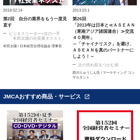
2018.02.14
2013.03.1
第2回 自分の業界をもう一度見
第26回
直す
「2013年は日本と≪ＡＳＥＡＮ
（東南アジア諸国連合）≫交流
ビジネスリーダー×次の一手
４０周年」
「牟田太陽の社長業ネクスト」
～「チャイナリスク」を避け、
牟田太陽 / 日本経営合理化協会 理事長
ＡＳＥＡＮを真のパートナーに
しよう！～
次の売れ筋をつかむ術
西川りゅうじん氏 / マーケティング コン
サルタント
JMCAおすすめ商品・サービス
open_in_new