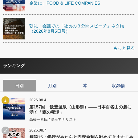
企業に」FOOD & LIFE COMPANIES
朝礼・会議での「社長の３分間スピーチ」ネタ帳
（2026年8月5日号）
もっと見る
ランキング
日別
月別
本
収録物
1
2026.08.4
第157回 飯豊温泉（山形県）――日本百名山の麓に
湧く「森の秘湯」
高橋一喜氏 / 温泉アナリスト
2
2026.08.7
相談15：銀行がやたらと固定金利を勧めてきます！や