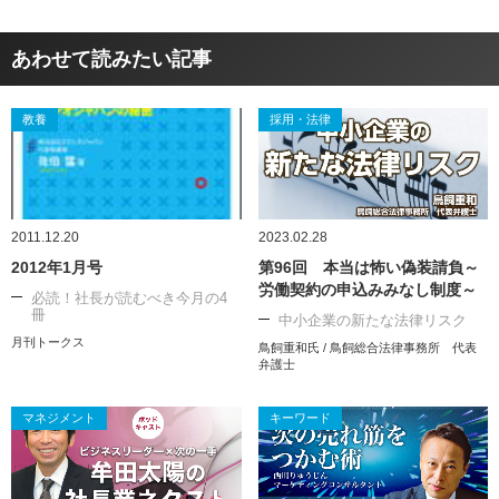
あわせて読みたい記事
教養
採用・法律
2011.12.20
2023.02.28
2012年1月号
第96回 本当は怖い偽装請負～
労働契約の申込みみなし制度～
必読！社長が読むべき今月の4
冊
中小企業の新たな法律リスク
月刊トークス
鳥飼重和氏 / 鳥飼総合法律事務所 代表
弁護士
マネジメント
キーワード