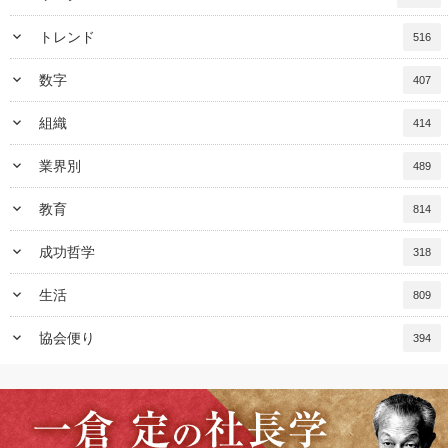
keyboard_arrow_down
トレンド
516
keyboard_arrow_down
数字
407
keyboard_arrow_down
組織
414
keyboard_arrow_down
業界別
489
keyboard_arrow_down
教育
814
keyboard_arrow_down
成功哲学
318
keyboard_arrow_down
生活
809
keyboard_arrow_down
協会便り
394