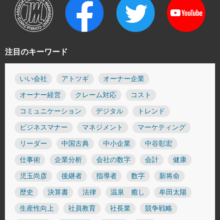
注目のキーワード
いい会社
アトツギ
オーナー企業
オーナー経営
クレーム対応
コスト
コミュニケーション
デジタル
トレンド
ビジネスマナー
マネジメント
マーケティング
リーダー
中国古典
中小企業
中谷彰宏
仕事術
企業分析
会社の数字
会計
健康
児玉尚彦
後継者
指導者
数字
新将命
歴史
決算書
法律
温泉 癒し
牟田太陽
生産性向上
社員教育
社長業
競争戦略