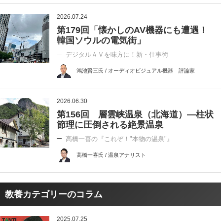
2026.07.24
第179回「懐かしのAV機器にも遭遇！
韓国ソウルの電気街」
デジタルＡＶを味方に！新・仕事術
鴻池賢三氏 / オーディオビジュアル機器 評論家
2026.06.30
第156回 層雲峡温泉（北海道）―柱状
節理に圧倒される絶景温泉
高橋一喜の『これぞ！"本物の温泉"』
高橋一喜氏 / 温泉アナリスト
教養カテゴリーのコラム
2025.07.25