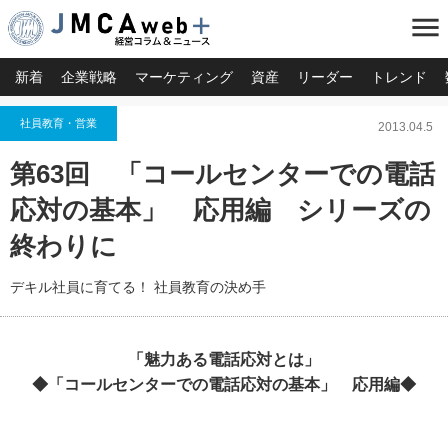
menu
新着
企業戦略
マーケティング
資産
リーダー
トレンド
社員教育・営業
2013.04.5
第63回 「コールセンターでの電話
応対の基本」 応用編 シリーズの
終わりに
デキル社員に育てる！ 社員教育の決め手
「魅力ある電話応対とは」
◆「コールセンターでの電話応対の基本」 応用編◆