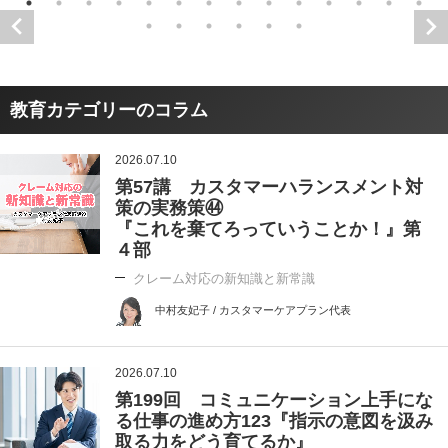
教育カテゴリーのコラム
2026.07.10
第57講 カスタマーハランスメント対
策の実務策㊹
『これを棄てろっていうことか！』第
４部
クレーム対応の新知識と新常識
中村友妃子 / カスタマーケアプラン代表
2026.07.10
第199回 コミュニケーション上手にな
る仕事の進め方123『指示の意図を汲み
取る力をどう育てるか』