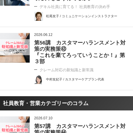
デキル社員に育てる！ 社員教育の決め手
松尾友子 / コミュニケーションインストラクター
2026.06.12
第56講 カスタマーハランスメント対
策の実務策㊸
『これを棄てろっていうことか！』第
３部
クレーム対応の新知識と新常識
中村友妃子 / カスタマーケアプラン代表
社員教育・営業カテゴリーのコラム
2026.07.10
第57講 カスタマーハランスメント対
策の実務策㊹