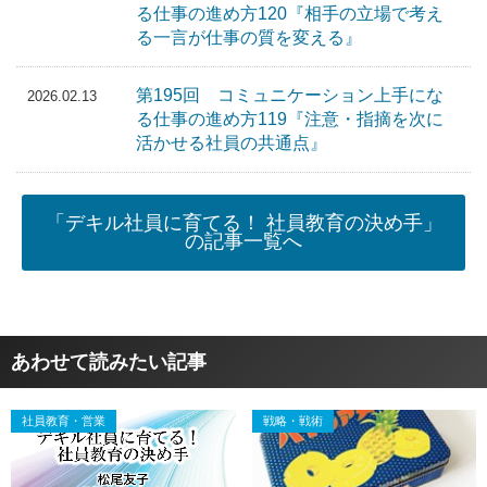
る仕事の進め方120『相手の立場で考え
る一言が仕事の質を変える』
第195回 コミュニケーション上手にな
2026.02.13
る仕事の進め方119『注意・指摘を次に
活かせる社員の共通点』
「デキル社員に育てる！ 社員教育の決め手」
の記事一覧へ
あわせて読みたい記事
社員教育・営業
戦略・戦術