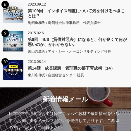
8
2023.09.12
第109回 インボイス制度について気を付けるべきこ
とは？
鳥飼重和氏 / 鳥飼総合法律事務所 代表弁護士
9
2015.02.6
第9回 B/S（貸借対照表）になると、何が良くて何が
悪いのか、がわからない。
古山喜章氏 / アイ・シー・オーコンサルティング社長
10
2013.08.14
第14話 成長課題 管理職の部下育成術（14）
東川広伸氏 / 自創経営センター 社長
新着情報メール
日本経営合理化協会では経営コラムや教材の最新情報をいち
早くお届けするメールマガジンを発信しております。ご希望
の方は下記よりご登録下さい。