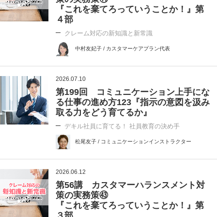
『これを棄てろっていうことか！』第
４部
クレーム対応の新知識と新常識
中村友妃子 / カスタマーケアプラン代表
2026.07.10
第199回 コミュニケーション上手にな
る仕事の進め方123『指示の意図を汲み
取る力をどう育てるか』
デキル社員に育てる！ 社員教育の決め手
松尾友子 / コミュニケーションインストラクター
2026.06.12
第56講 カスタマーハランスメント対
策の実務策㊸
『これを棄てろっていうことか！』第
３部