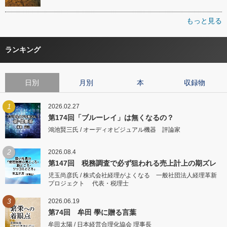
もっと見る
ランキング
日別
月別
本
収録物
1
2026.02.27
第174回「ブルーレイ」は無くなるの？
鴻池賢三氏 / オーディオビジュアル機器 評論家
2
2026.08.4
第147回 税務調査で必ず狙われる売上計上の期ズレ
児玉尚彦氏 / 株式会社経理がよくなる 一般社団法人経理革新
プロジェクト 代表・税理士
3
2026.06.19
第74回 牟田 學に贈る言葉
牟田太陽 / 日本経営合理化協会 理事長