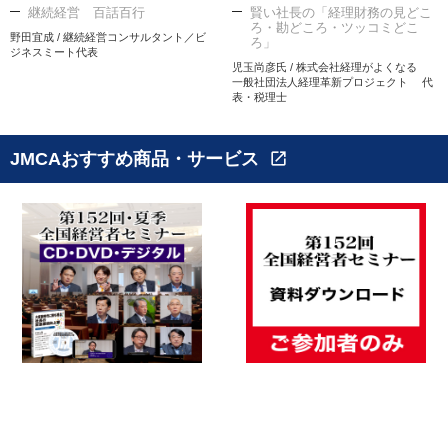
継続経営 百話百行
賢い社長の「経理財務の見どこ
ろ・勘どころ・ツッコミどこ
野田宜成 / 継続経営コンサルタント／ビ
ろ」
ジネスミート代表
児玉尚彦氏 / 株式会社経理がよくなる
一般社団法人経理革新プロジェクト 代
表・税理士
JMCAおすすめ商品・サービス
open_in_new