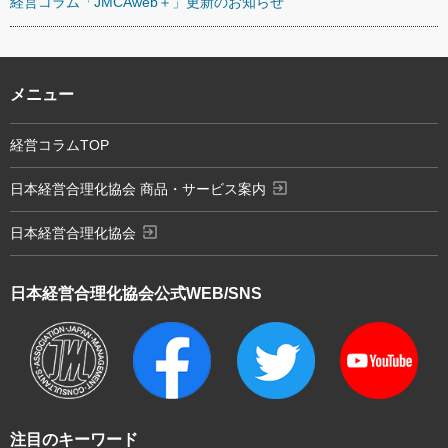
経営コラム「JMCAweb＋」更新のお知らせ
メニュー
経営コラムTOP
exit_to_app
日本経営合理化協会 商品・サービス案内
exit_to_app
日本経営合理化協会
日本経営合理化協会
公式WEB/SNS
注目のキーワード