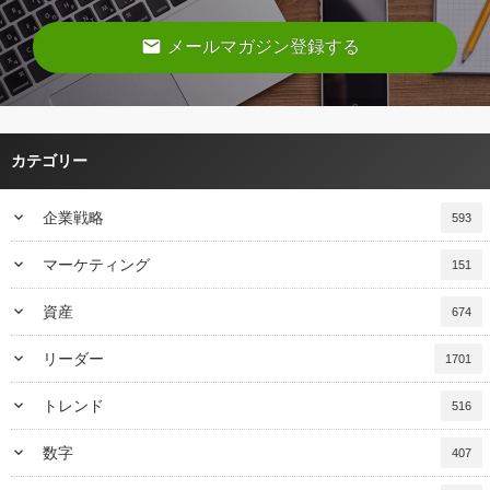
email
メールマガジン登録する
カテゴリー
keyboard_arrow_down
企業戦略
593
keyboard_arrow_down
マーケティング
151
keyboard_arrow_down
資産
674
keyboard_arrow_down
リーダー
1701
keyboard_arrow_down
トレンド
516
keyboard_arrow_down
数字
407