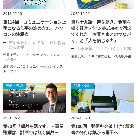
2018.02.16
2025.10.22
第114回 コミュニケーション上
第八十九話 声を聴き、希望を
手になる仕事の進め方35 パソ
描く経営 パイン株式会社が教え
コンの注意点
てくれた「お客さまとのつなが
り」と「人を信じる力」
デキル社員に育てる！ 社員教育
の決め手
中小企業の「１位づくり」戦略
松尾友子 / コミュニケーションインスト
佐藤元相氏 / NNA株式会社 代表取締役
ラクター
浦野啓子氏 / コミュニケーションインス
トラクター
戦略・戦術
税務・会計
2021.05.21
2024.08.20
第63回『偶然を活かす』～事業
第100回 郵便料金値上げで請求
飛躍は、計画では無く偶然～
書の発行は紙から電子へ