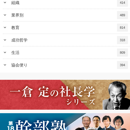
keyboard_arrow_down
組織
414
keyboard_arrow_down
業界別
489
keyboard_arrow_down
教育
814
keyboard_arrow_down
成功哲学
318
keyboard_arrow_down
生活
809
keyboard_arrow_down
協会便り
394