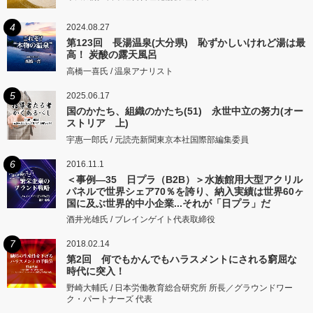
4
2024.08.27
第123回 長湯温泉(大分県) 恥ずかしいけれど湯は最
高！ 炭酸の露天風呂
高橋一喜氏 / 温泉アナリスト
5
2025.06.17
国のかたち、組織のかたち(51) 永世中立の努力(オー
ストリア 上)
宇惠一郎氏 / 元読売新聞東京本社国際部編集委員
6
2016.11.1
＜事例―35 日プラ（B2B）＞水族館用大型アクリル
パネルで世界シェア70％を誇り、納入実績は世界60ヶ
国に及ぶ世界的中小企業...それが「日プラ」だ
酒井光雄氏 / ブレインゲイト代表取締役
7
2018.02.14
第2回 何でもかんでもハラスメントにされる窮屈な
時代に突入！
野崎大輔氏 / 日本労働教育総合研究所 所長／グラウンドワー
ク・パートナーズ 代表