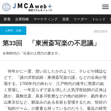
menu
新着
企業戦略
マーケティング
資産
リーダー
トレンド
人間学・古典
2022.03.9
第33回 「東洲斎写楽の不思議」
令和時代の「社長の人間力の磨き方」
何年かに一度、想い出したかのように、テレビや雑誌な
どで、「謎の浮世絵師・東洲斎写楽の謎」などの企画が登
場する。1700年代の終わり、江戸時代の後半に彗星の如
く登場し、一年足らずで姿を消した人気浮世絵師の正体は
誰か。葛飾北斎、喜多川歌麿などの他の絵師や、戯作者の
山東京伝など、馴染みのある名前も登場するため、恰好の
「知的ゲーム」の要素も持っているのだろう。最近の研究