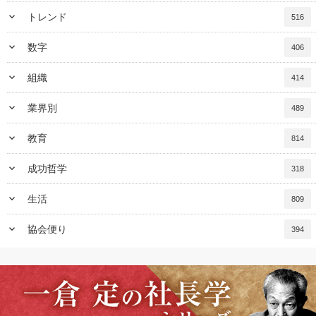
keyboard_arrow_down
トレンド
516
keyboard_arrow_down
数字
406
keyboard_arrow_down
組織
414
keyboard_arrow_down
業界別
489
keyboard_arrow_down
教育
814
keyboard_arrow_down
成功哲学
318
keyboard_arrow_down
生活
809
keyboard_arrow_down
協会便り
394