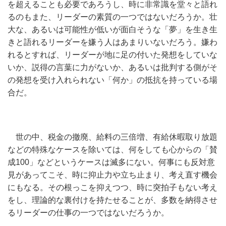
を超えることも必要であろうし、時に非常識を堂々と語れ
るのもまた、リーダーの素質の一つではないだろうか。壮
大な、あるいは可能性が低いが面白そうな「夢」を生き生
きと語れるリーダーを嫌う人はあまりいないだろう。嫌わ
れるとすれば、リーダーが地に足の付いた発想をしていな
いか、説得の言葉に力がないか、あるいは批判する側がそ
の発想を受け入れられない「何か」の抵抗を持っている場
合だ。
世の中、税金の撤廃、給料の三倍増、有給休暇取り放題
などの特殊なケースを除いては、何をしても心からの「賛
成100」などというケースは滅多にない。何事にも反対意
見があってこそ、時に抑止力や立ち止まり、考え直す機会
にもなる。その根っこを抑えつつ、時に突拍子もない考え
をし、理論的な裏付けを持たせることが、多数を納得させ
るリーダーの仕事の一つではないだろうか。