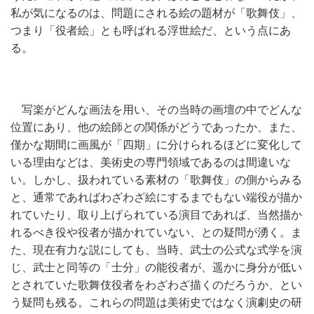
私が気になるのは、問題にされる絵の題材が「歌舞伎」、
つまり「役者絵」とも呼ばれる浮世絵だ、という点にあ
る。
写楽がどんな画法を用い、その当時の画壇の中でどんな
位置にあり、他の絵師との関係がどうであったか、また、
僅かな期間に画風が「四期」に分けられるほどに変化して
いる理由などは、美術史の専門領域であるのは間違いな
い。しかし、扱われている素材の「歌舞伎」の側からみる
と、通常であればわざわざ絵にするまでもない端役が描か
れていたり、取り上げられている演目であれば、当然描か
れるべき役や役者が描かれていない、との疑問が湧く。ま
た、現在有力な説にしても、当時、武士の公式な式学を演
じ、武士と同等の「士分」の能役者が、遥かに身分が低い
とされていた歌舞伎役者をわざわざ描くのだろうか、とい
う疑問も残る。これらの問題は美術史ではなく演劇史の研