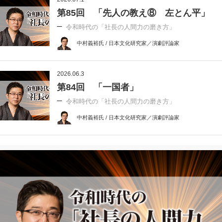
第85回 「先人の教え⑧ 左とん平」
令和時代の「社長の人間力の磨き方」
中村義裕氏 / 日本文化研究家／演劇評論家
2026.06.3
第84回 「一国者」
令和時代の「社長の人間力の磨き方」
中村義裕氏 / 日本文化研究家／演劇評論家