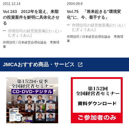
2011.12.14
2004.09.8
Vol.163 2012年を迎え、来期
Vol.75 「将来起きる”環境変
の投資案件を鮮明に具体化させ
化”に、今、着手する」
る
作間信司の経営無形庵(けいえい
むぎょうあん)
作間信司の経営無形庵(けいえい
むぎょうあん)
作間信司 / 日本経営合理化協会 専務理
事
作間信司 / 日本経営合理化協会 専務理
事
JMCAおすすめ商品・サービス
open_in_new