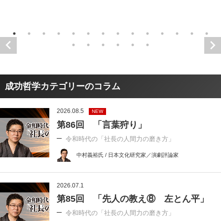
成功哲学カテゴリーのコラム
2026.08.5
NEW
第86回 「言葉狩り」
令和時代の「社長の人間力の磨き方」
中村義裕氏 / 日本文化研究家／演劇評論家
2026.07.1
第85回 「先人の教え⑧ 左とん平」
令和時代の「社長の人間力の磨き方」