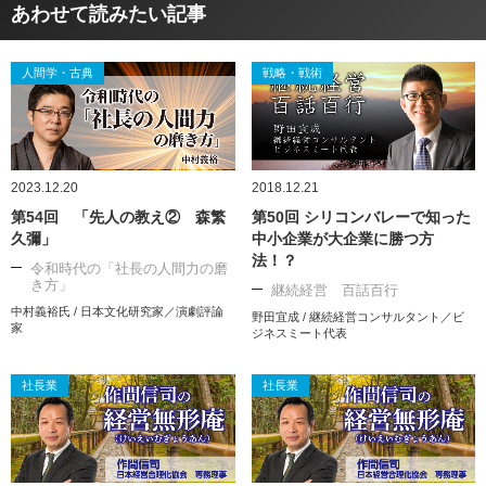
あわせて読みたい記事
人間学・古典
戦略・戦術
2023.12.20
2018.12.21
第54回 「先人の教え② 森繁
第50回 シリコンバレーで知った
久彌」
中小企業が大企業に勝つ方
法！？
令和時代の「社長の人間力の磨
き方」
継続経営 百話百行
中村義裕氏 / 日本文化研究家／演劇評論
野田宜成 / 継続経営コンサルタント／ビ
家
ジネスミート代表
社長業
社長業