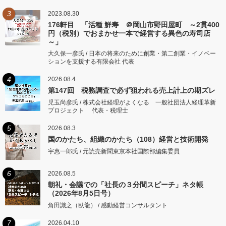
3
2023.08.30
176軒目 「活種 鮮寿 ＠岡山市野田屋町 ～2貫400
円（税別）でおまかせ一本で経営する異色の寿司店
～」
大久保一彦氏 / 日本の将来のために創業・第二創業・イノベー
ションを支援する有限会社 代表
4
2026.08.4
第147回 税務調査で必ず狙われる売上計上の期ズレ
児玉尚彦氏 / 株式会社経理がよくなる 一般社団法人経理革新
プロジェクト 代表・税理士
5
2026.08.3
国のかたち、組織のかたち（108）経営と技術開発
宇惠一郎氏 / 元読売新聞東京本社国際部編集委員
6
2026.08.5
朝礼・会議での「社長の３分間スピーチ」ネタ帳
（2026年8月5日号）
角田識之（臥龍） / 感動経営コンサルタント
7
2026.04.10