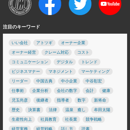
注目のキーワード
いい会社
アトツギ
オーナー企業
オーナー経営
クレーム対応
コスト
コミュニケーション
デジタル
トレンド
ビジネスマナー
マネジメント
マーケティング
リーダー
中国古典
中小企業
中谷彰宏
仕事術
企業分析
会社の数字
会計
健康
児玉尚彦
後継者
指導者
数字
新将命
歴史
決算書
法律
温泉 癒し
牟田太陽
生産性向上
社員教育
社長業
競争戦略
経営実務
経営戦略
話し方
読書