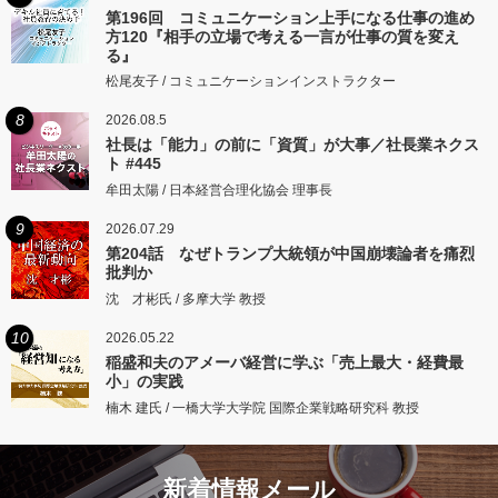
第196回 コミュニケーション上手になる仕事の進め
方120『相手の立場で考える一言が仕事の質を変え
る』
松尾友子 / コミュニケーションインストラクター
8
2026.08.5
社長は「能力」の前に「資質」が大事／社長業ネクス
ト #445
牟田太陽 / 日本経営合理化協会 理事長
9
2026.07.29
第204話 なぜトランプ大統領が中国崩壊論者を痛烈
批判か
沈 才彬氏 / 多摩大学 教授
10
2026.05.22
稲盛和夫のアメーバ経営に学ぶ「売上最大・経費最
小」の実践
楠木 建氏 / 一橋大学大学院 国際企業戦略研究科 教授
新着情報メール