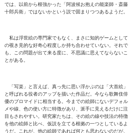
では、以前から根強かった「阿波候お抱えの能楽師・斎藤
十郎兵衛」ではないかという説で固まりつつあるようだ。
私は浮世絵の専門家でもなく、まさに知的ゲームとして
の覗き見的な好奇心程度しか持ち合わせていない。それで
も、この問題が出て来る度に、不思議に思えてならないこ
とがある。
「写楽」と言えば、真っ先に思い浮かぶのは「大首絵」
と呼ばれる役者のアップを描いた作品だ。今なら歌舞伎俳
優のブロマイドに相当する。今までの絵師にないデフォル
メや線、色の使い方に特徴があり、派手に見えるだけに注
目もされやすい。研究家たちは、その絵の線や技法の特徴
を他の絵師と比べ、仮説を立てる根拠の一つとしているよ
うだ。これが、他の絵師であれば何とも思わないのだが、