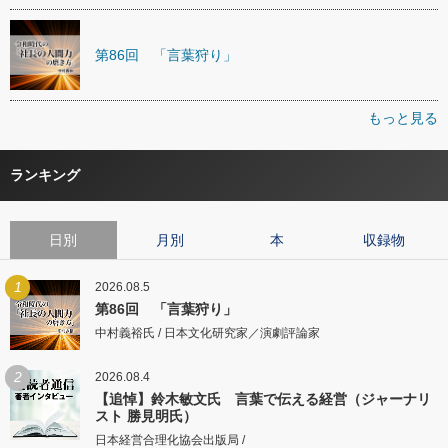
第86回 「言葉狩り」
もっと見る
ランキング
日別
月別
本
収録物
1
2026.08.5
第86回 「言葉狩り」
中村義裕氏 / 日本文化研究家／演劇評論家
2
2026.08.4
【追悼】鈴木敏文氏 言葉で伝える経営（ジャーナリ
スト 勝見明氏）
日本経営合理化協会出版局 /