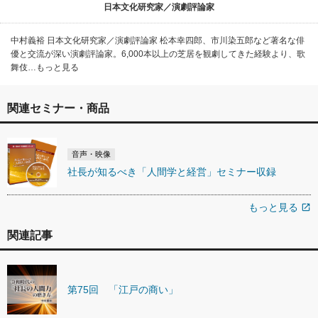
日本文化研究家／演劇評論家
中村義裕 日本文化研究家／演劇評論家 松本幸四郎、市川染五郎など著名な俳
優と交流が深い演劇評論家。6,000本以上の芝居を観劇してきた経験より、歌
舞伎…もっと見る
関連セミナー・商品
音声・映像
社長が知るべき「人間学と経営」セミナー収録
もっと見る
open_in_new
関連記事
第75回 「江戸の商い」