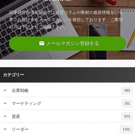
日本経営合理化協会では経営コラムや教材の最新情報をいち
早くお届けするメールマガジンを発信しております。ご希望
の方は下記よりご登録下さい。
email
メールマガジン登録する
カテゴリー
keyboard_arrow_down
企業戦略
593
keyboard_arrow_down
マーケティング
151
keyboard_arrow_down
資産
673
keyboard_arrow_down
リーダー
1701