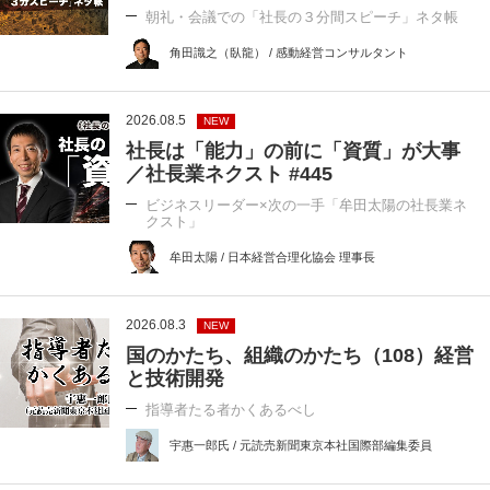
朝礼・会議での「社長の３分間スピーチ」ネタ帳
角田識之（臥龍） / 感動経営コンサルタント
2026.08.5
NEW
社長は「能力」の前に「資質」が大事
／社長業ネクスト #445
ビジネスリーダー×次の一手「牟田太陽の社長業ネ
クスト」
牟田太陽 / 日本経営合理化協会 理事長
2026.08.3
NEW
国のかたち、組織のかたち（108）経営
と技術開発
指導者たる者かくあるべし
宇惠一郎氏 / 元読売新聞東京本社国際部編集委員