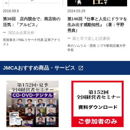
2016.09.9
2024.03.29
第38回 店内競合で、商店街の
第146回『仕事と人生にドラマを
活気：「アルビス」
生み出す感動知性』（著：平野
秀典）
深読み企業分析
眼と耳で楽しむ読書術
有賀泰夫 / H&Lリサーチ代表 証券アナリ
スト
本のソムリエ・団長 シブヤ駅前読書大学
学長
JMCAおすすめ商品・サービス
open_in_new