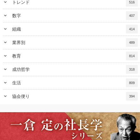
keyboard_arrow_down
トレンド
516
keyboard_arrow_down
数字
407
keyboard_arrow_down
組織
414
keyboard_arrow_down
業界別
489
keyboard_arrow_down
教育
814
keyboard_arrow_down
成功哲学
318
keyboard_arrow_down
生活
809
keyboard_arrow_down
協会便り
394