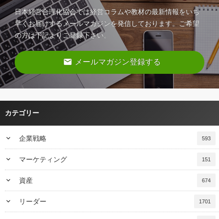
日本経営合理化協会では経営コラムや教材の最新情報をいち
早くお届けするメールマガジンを発信しております。ご希望
の方は下記よりご登録下さい。
email
メールマガジン登録する
カテゴリー
keyboard_arrow_down
企業戦略
593
keyboard_arrow_down
マーケティング
151
keyboard_arrow_down
資産
674
keyboard_arrow_down
リーダー
1701