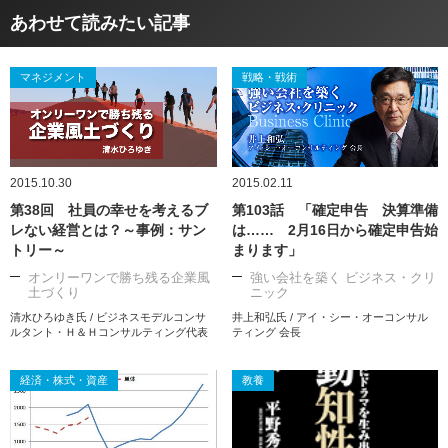
あわせて読みたい記事
マネジメント
戦略・戦術
2015.10.30
2015.02.11
第38回 社員の幸せを考えるブ
第103話 「確定申告 決算準備
レない経営とは？～事例：サン
は…… 2月16日から確定申告始
トリー～
まります」
オンリーワンで勝ち残る企業風
強い会社を築く ビジネス・クリ
土づくり
ニック
清水ひろゆき氏 / ビジネスモデルコンサ
井上和弘氏 / アイ・シー・オーコンサル
ルタント・Ｈ＆Ｈコンサルティング代表
ティング 会長
経済・株式・資産
教養