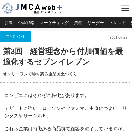
menu
新着
企業戦略
マーケティング
資産
リーダー
トレンド
マネジメント
2011.07.29
第3回 経営理念から付加価値を最
適化するセブンイレブン
オンリーワンで勝ち残る企業風土づくり
コンビニにはそれぞれ特徴があります。
デザートに強い、ローソンやファミマ。
中食につよい、サ
ンクスやサークルＫ。
これら企業は特徴ある商品群で顧客を魅了していますが、