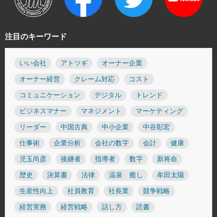
注目のキーワード
いい会社
アトツギ
オーナー企業
オーナー経営
クレーム対応
コスト
コミュニケーション
デジタル
トレンド
ビジネスマナー
マネジメント
マーケティング
リーダー
中国古典
中小企業
中谷彰宏
仕事術
企業分析
会社の数字
会計
健康
児玉尚彦
後継者
指導者
数字
新将命
歴史
決算書
法律
温泉 癒し
牟田太陽
生産性向上
社員教育
社長業
競争戦略
経営実務
経営戦略
話し方
読書