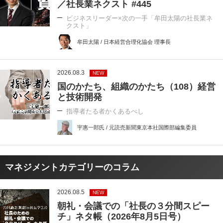
／社長業ネクスト #445
ビジネスリーダー×次の一手「牟田太陽の社長業ネ
クスト」
牟田太陽 / 日本経営合理化協会 理事長
2026.08.3
NEW
国のかたち、組織のかたち（108）経営
と技術開発
指導者たる者かくあるべし
宇惠一郎氏 / 元読売新聞東京本社国際部編集委員
マネジメントカテゴリーのコラム
2026.08.5
NEW
朝礼・会議での「社長の３分間スピー
チ」ネタ帳（2026年8月5日号）