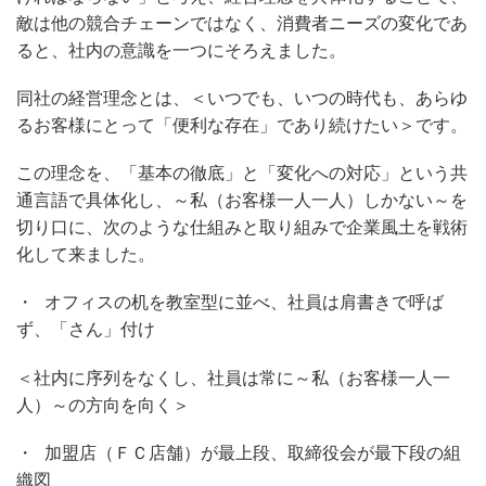
敵は他の競合チェーンではなく、消費者ニーズの変化であ
ると、社内の意識を一つにそろえました。
同社の経営理念とは、＜
いつでも、いつの時代も、あらゆ
るお客様にとって「便利な存在」であり続けたい＞です。
この理念を
、「基本の徹底」と「変化への対応」という共
通言語で具体化し、～私（お客様一人一人）しかない～を
切り口に、次のような仕組みと取り組みで企業風土を戦術
化して来ました。
・
オフィスの机を教室型に並べ、社員は肩書きで呼ば
ず、「さん」付け
＜社内に序列をなくし、社員は常に～私（お客様一人一
人）～の方向を向く＞
・
加盟店（ＦＣ店舗）が最上段、取締役会が最下段の組
織図