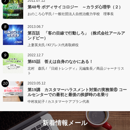
7
2011.07.12
第48号 ボディサイコロジー ～カラダ心理学（２）
おのころ心平氏 / 一般社団法人自然治癒力学校 理事長
8
2013.06.7
第百話 「客の目線で行動しろ」（株式会社アールア
ンドビー）
上妻英夫氏 / KIプレス代表取締役
9
2022.12.7
第65話 答えは自身のなかにある！
北村 森氏 / 『日経トレンディ』元編集長／商品ジャーナリス
ト
10
2023.05.12
第19講 カスタマーハラスメント対策の実務策⑥ コー
ルセンターでの最初と最後の挨拶時の名乗り
中村友妃子 / カスタマーケアプラン代表
新着情報メール