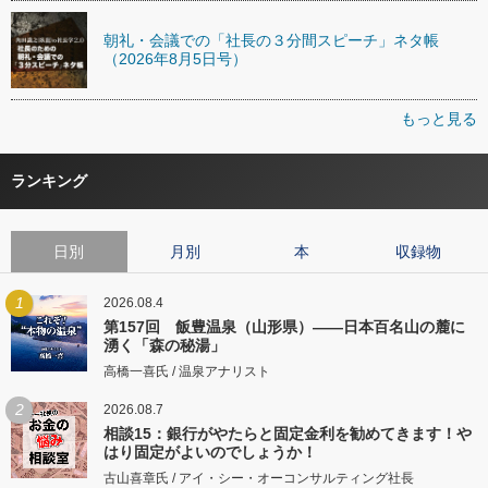
朝礼・会議での「社長の３分間スピーチ」ネタ帳
（2026年8月5日号）
もっと見る
ランキング
日別
月別
本
収録物
1
2026.08.4
第157回 飯豊温泉（山形県）――日本百名山の麓に
湧く「森の秘湯」
高橋一喜氏 / 温泉アナリスト
2
2026.08.7
相談15：銀行がやたらと固定金利を勧めてきます！や
はり固定がよいのでしょうか！
古山喜章氏 / アイ・シー・オーコンサルティング社長