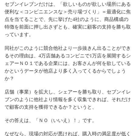
セブンイレブンだけは、「欲しいものが欲しい場所にある
便利な＜コンビニエンスな＞売り場づくり」＝最適化に焦
点を当てることで、先に挙げた
4社のように、商品構成の
特徴を前面に押し出さずとも、確実に顧客の支持を勝ち取
っています。
同社がこのように競合他社より一歩抜きん出ることができ
るその理由は、
4万店舗あるコンビニで1万店を展開するシ
ェアーＮＯ１である企業には、お客さんが何を欲している
かというデータが他店より多く入ってくるからでしょう
か？
店舗（事業）を拡大し、シェアーを勝ち取り、セブンイレ
ブンのように他社より情報を多く収集できれば、それだけ
で顧客の支持を獲得できるか？というと、
その答えは、「ＮＯ（いいえ）！」です。
なぜなら、現場の対応が悪ければ、購入時の満足度が低く