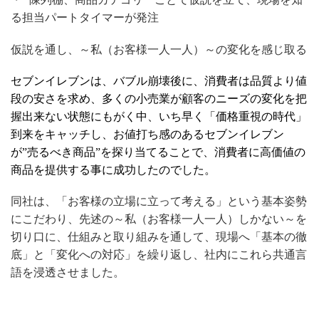
る担当パートタイマーが発注
仮説を通し、～私（お客様一人一人）～の変化を感じ取る
セブンイレブンは、バブル崩壊後に、消費者は品質より値
段の安さを求め、多くの小売業が顧客のニーズの変化を把
握出来ない状態にもがく中、いち早く「価格重視の時代」
到来をキャッチし、お値打ち感のあるセブンイレブン
が”売るべき商品”を探り当てることで、消費者に高価値の
商品を提供する事に成功したのでした。
同社は、「お客様の立場に立って考える」という基本姿勢
にこだわり、先述の
～私（お客様一人一人）しかない
～を
切り口に、仕組みと取り組みを通して、現場へ「基本の徹
底」と「変化への対応」を繰り返し、社内にこれら共通言
語を浸透させました。