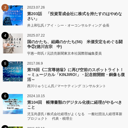
3
2023.07.26
第203話 「投資育成会社に株式を持たすのはやめな
さい」
井上和弘氏 / アイ・シー・オーコンサルティング 会長
4
2025.07.22
国のかたち、組織のかたち(56) 米価安定をめぐる闘
争②(徳川吉宗 中)
宇惠一郎氏 / 元読売新聞東京本社国際部編集委員
5
2017.06.9
第78回《二宮尊徳翁》に再び空前のスポットライト！
～ミュージカル「KINJIRO!」・記念館開館・銅像も復
活～
西川りゅうじん氏 / マーケティング コンサルタント
6
2024.10.15
第104回 帳簿書類のデジタル化後に経理がやるべき
こと
児玉尚彦氏 / 株式会社経理がよくなる 一般社団法人経理革新
プロジェクト 代表・税理士