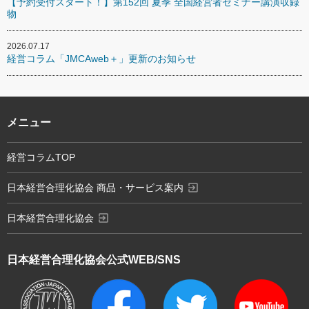
【予約受付スタート！】第152回 夏季 全国経営者セミナー講演収録
物
2026.07.17
経営コラム「JMCAweb＋」更新のお知らせ
メニュー
経営コラムTOP
exit_to_app
日本経営合理化協会 商品・サービス案内
exit_to_app
日本経営合理化協会
日本経営合理化協会
公式WEB/SNS