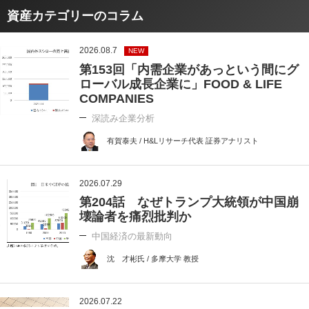
資産カテゴリーのコラム
2026.08.7
NEW
第153回「内需企業があっという間にグ
ローバル成長企業に」FOOD & LIFE
COMPANIES
深読み企業分析
有賀泰夫 / H&Lリサーチ代表 証券アナリスト
2026.07.29
第204話 なぜトランプ大統領が中国崩
壊論者を痛烈批判か
中国経済の最新動向
沈 才彬氏 / 多摩大学 教授
2026.07.22