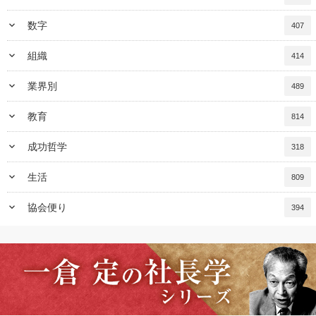
keyboard_arrow_down
数字
407
keyboard_arrow_down
組織
414
keyboard_arrow_down
業界別
489
keyboard_arrow_down
教育
814
keyboard_arrow_down
成功哲学
318
keyboard_arrow_down
生活
809
keyboard_arrow_down
協会便り
394