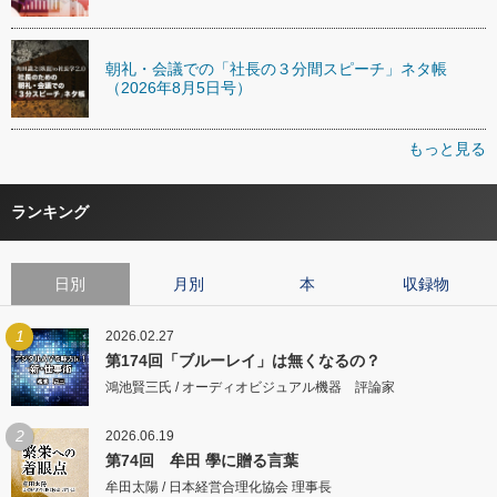
朝礼・会議での「社長の３分間スピーチ」ネタ帳
（2026年8月5日号）
もっと見る
ランキング
日別
月別
本
収録物
1
2026.02.27
第174回「ブルーレイ」は無くなるの？
鴻池賢三氏 / オーディオビジュアル機器 評論家
2
2026.06.19
第74回 牟田 學に贈る言葉
牟田太陽 / 日本経営合理化協会 理事長