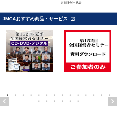
る有限会社 代表
JMCAおすすめ商品・サービス
open_in_new