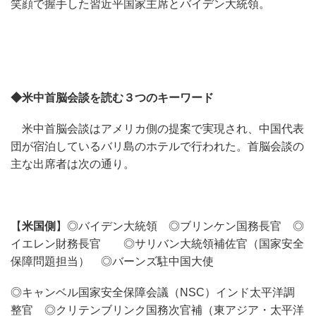
笑顔で握手した習近平国家主席とバイデン大統領。
◆米中首脳会談を読む３つのキーワード
米中首脳会談はアメリカ側の提案で実現され、中国代表
団が宿泊しているバリ島のホテルで行われた。首脳会談の
主な出席者は次の通り。
【
米国側
】◎バイデン大統領 ◎ブリンケン国務長官 ◎
イエレン財務長官 ◎サリバン大統領補佐官（国家安全
保障問題担当） ◎バーンズ駐中国大使
◎キャンベル国家安全保障会議（NSC）インド太平洋調
整官 ◎クリテンブリンク国務次官補（東アジア・太平洋