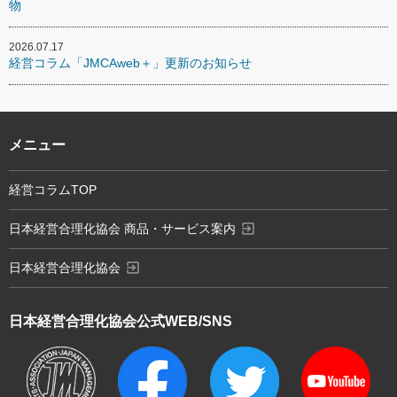
物
2026.07.17
経営コラム「JMCAweb＋」更新のお知らせ
メニュー
経営コラムTOP
exit_to_app
日本経営合理化協会 商品・サービス案内
exit_to_app
日本経営合理化協会
日本経営合理化協会
公式WEB/SNS