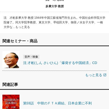
多摩大学 教授
沈 才彬多摩大学 教授 1944年中国江蘇省海門市生まれ。中国社会科学院大学
院修了。同大学院準教授、東京大学、早稲田大学、御茶ノ水女子大学、一橋
大学な…もっと見る
関連セミナー・商品
音声・映像
沈 才彬(しん さいひん)「爆発する中国経済」CD
もっと見る
open_in_new
関連記事
第59話 中韓のＦＴＡ締結、日本企業に不利