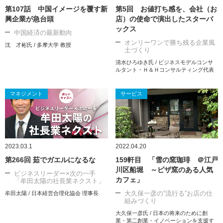
第107話 中国イメージを覆す新
第5回 お値打ち感を、会社（お
興企業が急台頭
店）の使命で演出したスターバ
ックス
中国経済の最新動向
オンリーワンで勝ち残る企業風
沈 才彬氏 / 多摩大学 教授
土づくり
清水ひろゆき氏 / ビジネスモデルコンサ
ルタント・Ｈ＆Ｈコンサルティング代表
マネジメント
サービス
2023.03.1
2022.04.20
第266回 茹でガエルになるな
159軒目 「雪の窯珈琲 ＠江戸
川区船堀 ～ピザ窯のある人気
ビジネスリーダー×次の一手
カフェ」
「牟田太陽の社長業ネクスト」
大久保一彦の“流行る”お店の仕
牟田太陽 / 日本経営合理化協会 理事長
組みづくり
大久保一彦氏 / 日本の将来のために創
業・第二創業・イノベーションを支援す