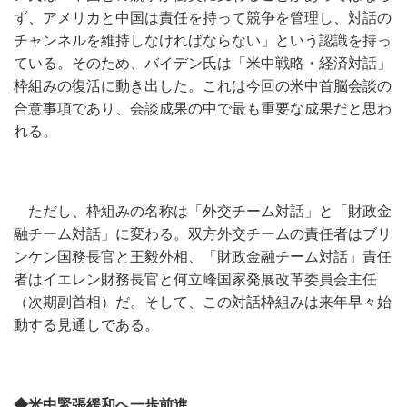
ず、アメリカと中国は責任を持って競争を管理し、対話の
チャンネルを維持しなければならない」という認識を持っ
ている。そのため、バイデン氏は「米中戦略・経済対話」
枠組みの復活に動き出した。これは今回の米中首脳会談の
合意事項であり、会談成果の中で最も重要な成果だと思わ
れる。
ただし、枠組みの名称は「外交チーム対話」と「財政金
融チーム対話」に変わる。双方外交チームの責任者はブリ
ンケン国務長官と王毅外相、「財政金融チーム対話」責任
者はイエレン財務長官と何立峰国家発展改革委員会主任
（次期副首相）だ。そして、この対話枠組みは来年早々始
動する見通しである。
◆米中緊張緩和へ一歩前進