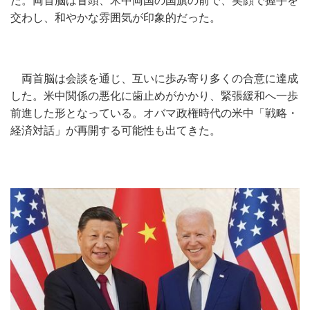
だ。両首脳は冒頭、米中両国の国旗の前で、笑顔で握手を
交わし、和やかな雰囲気が印象的だった。
両首脳は会談を通じ、互いに歩み寄り多くの合意に達成
した。米中関係の悪化に歯止めがかかり、緊張緩和へ一歩
前進した形となっている。オバマ政権時代の米中「戦略・
経済対話」が再開する可能性も出てきた。