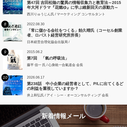
第47回 吉田松陰の驚異の情報収集力と教育法～2015
年大河ドラマ『花燃ゆ』に学ぶ維新回天の原動力～
西川りゅうじん氏 / マーケティング コンサルタント
8
2022.08.30
「常に儲かる会社をつくる」飴久晴氏（コーセル創業
者、ロバスト経営研究所所長）
日本経営合理化協会出版局 /
9
2015.06.2
第7回 「氣の呼吸法」
藤平 信一 氏 / 心身統一合氣道会 会長
10
2026.06.17
第238話 中小企業の経営者として、P/Lに出てくるど
の利益を重視していますか？
井上和弘氏 / アイ・シー・オーコンサルティング 会長
新着情報メール