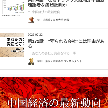
第204話 なぜトランプ大統領が中国崩
壊論者を痛烈批判か
中国経済の最新動向
沈 才彬氏 / 多摩大学 教授
2026.07.22
第172話 ”守られる会社”には理由があ
る
あなたの会社と資産を守る一手
坂田 薫氏 / 企業再生コンサルタント