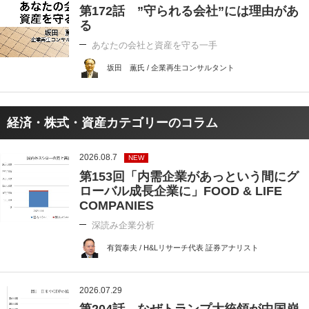
第172話 ”守られる会社”には理由があ
る
あなたの会社と資産を守る一手
坂田 薫氏 / 企業再生コンサルタント
経済・株式・資産カテゴリーのコラム
2026.08.7
NEW
第153回「内需企業があっという間にグ
ローバル成長企業に」FOOD & LIFE
COMPANIES
深読み企業分析
有賀泰夫 / H&Lリサーチ代表 証券アナリスト
2026.07.29