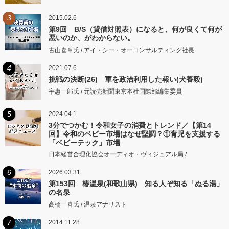
3
2015.02.6
第9回 B/S（貸借対照表）になると、何が良くて何が
悪いのか、がわからない。
古山喜章氏 / アイ・シー・オーコンサルティング社長
4
2021.07.6
挑戦の決断(26) 軍を政治利用した報い(犬養毅)
宇惠一郎氏 / 元読売新聞東京本社国際部編集委員
5
2024.04.1
3分でつかむ！令和女子の消費とトレンド／【第14
回】令和のベビー市場はなぜ堅調？①育児を支援する
「ベビーテック」市場
日本経営合理化協会オーディオ・ヴィジュアル局 /
6
2026.03.31
第153回 椿温泉(和歌山県) 知る人ぞ知る「ぬる湯」
の名泉
高橋一喜氏 / 温泉アナリスト
7
2014.11.28