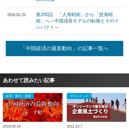
第200話 「人海戦術」から「技海戦
2026.02.25
術」へ～中国成長モデルの転換とそのイ
ンパクト～
「中国経済の最新動向」の記事一覧へ
あわせて読みたい記事
経済・株式・資産
マネジメント
2018.05.16
2011.10.7