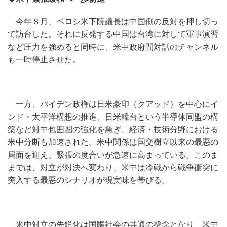
今年８月、ペロシ米下院議長は中国側の反対を押し切っ
て訪台した。それに反発する中国は台湾に対して軍事演習
など圧力を強めると同時に、米中政府間対話のチャンネル
も一時停止させた。
一方、バイデン政権は日米豪印（クアッド）を中心にイ
ンド・太平洋構想の推進、日米韓台という半導体同盟の構
築など対中包囲圏の強化を急ぎ、経済・技術分野における
米中分断も加速された。米中関係は国交樹立以来の最悪の
局面を迎え、緊張の度合いが急速に高まっている。このま
までは、対立が対決へ変わり、米中は冷戦から戦争衝突に
突入する最悪のシナリオが現実味を帯びる。
米中対立の先鋭化は国際社会の共通の懸念となり、米中