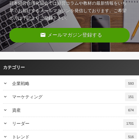
日本経営合理化協会では経営コラムや教材の最新情報をいち
早くお届けするメールマガジンを発信しております。ご希望
の方は下記よりご登録下さい。
email
メールマガジン登録する
カテゴリー
keyboard_arrow_down
企業戦略
593
keyboard_arrow_down
マーケティング
151
keyboard_arrow_down
資産
674
keyboard_arrow_down
リーダー
1701
keyboard_arrow_down
トレンド
516