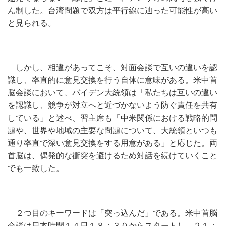
ん制した。台湾問題で双方は平行線に辿った可能性が高い
と見られる。
しかし、相違があってこそ、対面会談で互いの違いを認
識し、率直的に意見交換を行う自体に意味がある。米中首
脳会談において、バイデン大統領は「私たちは互いの違い
を認識し、競争が対立へと近づかないよう防ぐ責任を共有
している」と述べ、習主席も「中米関係における戦略的問
題や、世界や地域の主要な問題について、大統領といつも
通り率直で深い意見交換をする用意がある」と応じた。両
首脳は、偶発的な衝突を避けるため対話を続けていくこと
でも一致した。
２つ目のキーワードは「突っ込んだ」である。米中首脳
会談は日本時間１４日１８：３０からスタートし、２１：