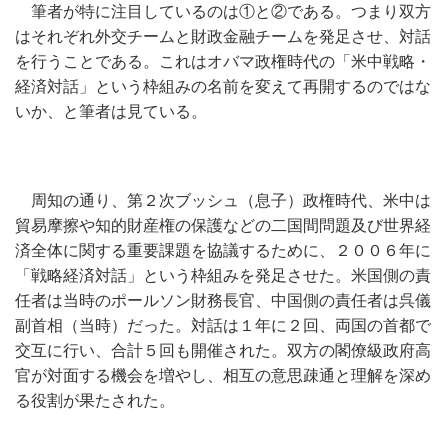
筆者が特に注目しているのは①と②である。つまり双方
はそれぞれ外交チームと財政金融チームを発足させ、対話
を行うことである。これはオバマ政権時代の「米中戦略・
経済対話」という枠組みの名前を変えて再開するのではな
いか、と筆者は見ている。
周知の通り、第２次ブッシュ（息子）政権時代、米中は
貿易摩擦や知的財産権の保護などの二国間問題及び世界経
済全体に関する重要課題を協議するために、２００６年に
「戦略経済対話」という枠組みを発足させた。米国側の責
任者は当時のポールソン財務長官、中国側の責任者は呉儀
副首相（当時）だった。対話は１年に２回、両国の首都で
交互に行い、合計５回も開催された。双方の閣僚級政府高
官が対面する機会を増やし、相互の意思疎通と理解を深め
る役割が果たされた。