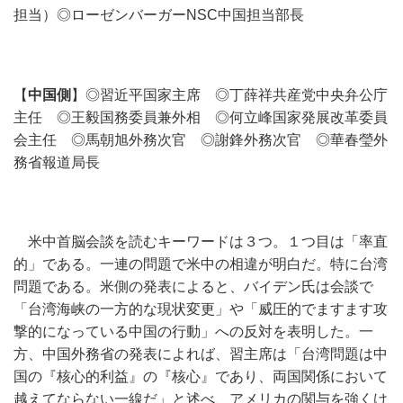
担当）◎ローゼンバーガーNSC中国担当部長
【
中国側
】◎習近平国家主席 ◎丁薛祥共産党中央弁公庁
主任 ◎王毅国務委員兼外相 ◎何立峰国家発展改革委員
会主任 ◎馬朝旭外務次官 ◎謝鋒外務次官 ◎華春瑩外
務省報道局長
米中首脳会談を読むキーワードは３つ。１つ目は「率直
的」である。一連の問題で米中の相違が明白だ。特に台湾
問題である。米側の発表によると、バイデン氏は会談で
「台湾海峡の一方的な現状変更」や「威圧的でますます攻
撃的になっている中国の行動」への反対を表明した。一
方、中国外務省の発表によれば、習主席は「台湾問題は中
国の『核心的利益』の『核心』であり、両国関係において
越えてならない一線だ」と述べ、アメリカの関与を強くけ