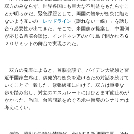
双方のみならず、世界各国にも巨大な不利益をもたらすこ
とが明らかだ。緊急課題として、両国の競争が衝突に陥ら
ないよう互いの「
レッドライン
（譲れない一線）」を話し
合う必要性が出てきた。そこで、米国側が提案し、中国側
が応じる首脳会談は、インドネシアのバリ島で開かれるＧ
２０サミットの舞台で実現された。
双方の発表によると、首脳会談で、バイデン大統領と習
近平国家主席は、偶発的な衝突を避けるため対話を続けて
いくことで一致した。緊張緩和に向けて、双方は重要な一
歩を踏み出し、対立のエスカレートにはひとまず歯止めが
かかった。当面、台湾問題をめぐる米中衝突のシナリオは
考えにくい。
勿論、過剰な期待は禁物だ。台頭する新興国中国。それ