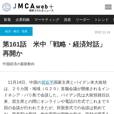
menu
新着
企業戦略
マーケティング
資産
リーダー
トレンド
経済・株式・資産
2022.11.16
第161話 米中「戦略・経済対話」
再開か
中国経済の最新動向
11月14日、中国の
習近平
国家主席とバイデン米大統領
は、２０カ国・地域（Ｇ２０）首脳会議が開催されるイン
ドネシア・バリ島で会談した。バイデン氏は大統領就任以
来、習主席との間にオンラインや電話の方式でこれまで５
回の会談が行われてきたが、対面形式での会談は初めて