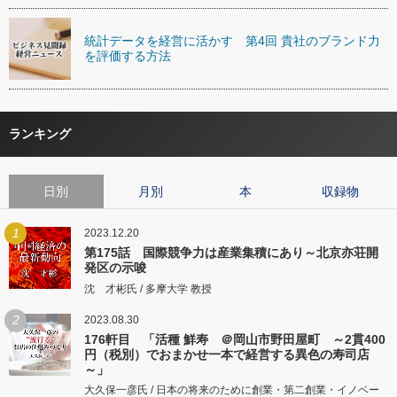
統計データを経営に活かす 第4回 貴社のブランド力
を評価する方法
ランキング
日別
月別
本
収録物
1
2023.12.20
第175話 国際競争力は産業集積にあり～北京亦荘開
発区の示唆
沈 才彬氏 / 多摩大学 教授
2
2023.08.30
176軒目 「活種 鮮寿 ＠岡山市野田屋町 ～2貫400
円（税別）でおまかせ一本で経営する異色の寿司店
～」
大久保一彦氏 / 日本の将来のために創業・第二創業・イノベー