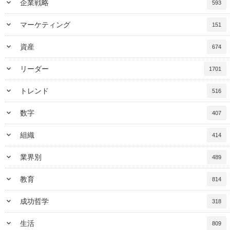
keyboard_arrow_down
企業戦略
593
keyboard_arrow_down
マーケティング
151
keyboard_arrow_down
資産
674
keyboard_arrow_down
リーダー
1701
keyboard_arrow_down
トレンド
516
keyboard_arrow_down
数字
407
keyboard_arrow_down
組織
414
keyboard_arrow_down
業界別
489
keyboard_arrow_down
教育
814
keyboard_arrow_down
成功哲学
318
keyboard_arrow_down
生活
809