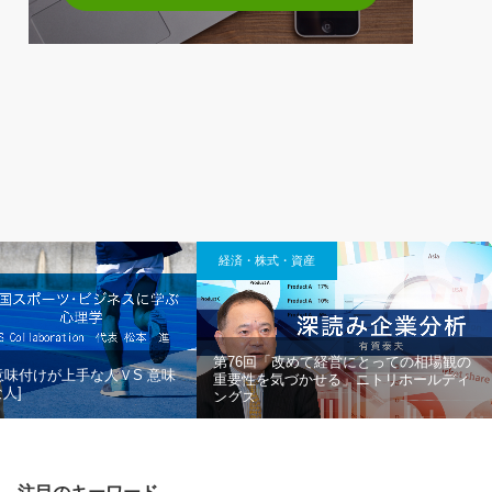
経済・株式・資産
第76回「改めて経営にとっての相場観の
意味付けが上手な人ＶS 意味
重要性を気づかせる」ニトリホールディ
人]
ングス