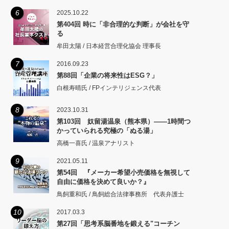
6
2025.10.22
第404回 時に「非合理的な判断」が会社を守
る
牟田太陽 / 日本経営合理化協会 理事長
7
2016.09.23
第88回「企業の将来性はESG？」
白根寿晴氏 / FPインテリジェンス代表
8
2023.10.31
第103回 奴留湯温泉（熊本県）――1時間つ
かっていられる究極の「ぬる湯」
高橋一喜氏 / 温泉アナリスト
9
2021.05.11
第54回 『メーカー希望小売価格を無視して
自由に価格を決めて良いか？』
鳥飼重和氏 / 鳥飼総合法律事務所 代表弁護士
10
2017.03.3
第27回「思考系脳番地を鍛える"コーチン