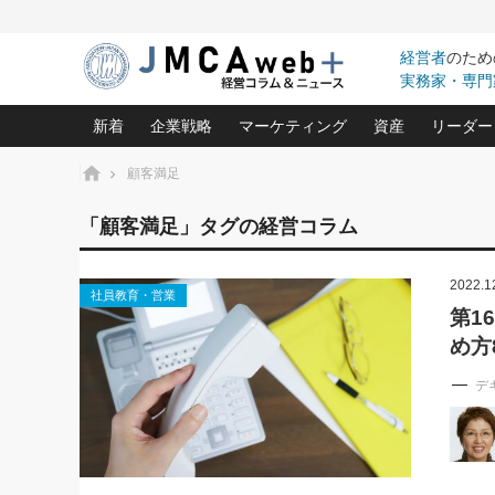
経営者
のため
実務家・専門
新着
企業戦略
マーケティング
資産
リーダー
ホーム
顧客満足
中小企業の「１位づくり」戦略(96)
ネット戦略成功の秘訣 圧倒的に儲か
あなたの会社と資
オンリ
「顧客満足」タグの経営コラム
利益を最大化する「業務改善」横田尚哉氏(5)
ビジネスを一瞬で制する！一流グロ
どうなる金融業界
ビジネ
る“社長の戦略印象リスクマネジメント
(446)
2022.1
強い会社を築く ビジネス・クリニック(240)
中国経済の最新動
社員教育・営業
ロングセラーの玉手箱(9)
ピョー
2026.08.7
2026.08.7
第1
日本レーザー「人を大切にしながら利益を上げ
事業承継の前に
相談15：銀行がやたらと固定金
第153回「内需企業があっと
め方
(3)
大復活＆快進撃！ユニバーサルスタ
きたいコト(12)
指導者た
利を勧めてきます！やはり固定
う間にグローバル成長企業に
は(5)
がよいのでしょうか！
FOOD & LIFE COMPANIES
武器としてのM&A入門(3)
会社と社長のため
朝礼・
デ
最高の自分を表現する 成功イメージ戦
社長のための“儲かる通販”戦略視点(151)
深読み企業分析(1
楠木建の
酒井光雄 成功事例に学ぶ繁栄企業の
継続経営 百話百行(85)
次もあ
野田久美子 香港ビジネス成功法(10)
社長の口