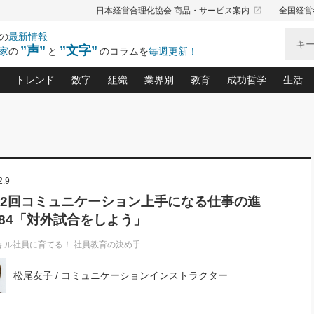
launch
日本経営合理化協会 商品・サービス案内
全国経営
の
最新情報
”声”
”文字”
家
の
と
のコラムを
毎週更新！
トレンド
数字
組織
業界別
教育
成功哲学
生活
る仕組みづくり講座(12)
産を守る一手(171)
ーワンで勝ち残る企業風土づくり(54)
《ニューヨーク発》ビジネスリーダーの先読み: 最新トレンド
オーナー社長の「お金の悩み相談室」(15)
「賃金の誤解」(135)
なぜ、トヨタ式で会社が伸びるのか？(
“出来る”管理職の条件(62)
中国哲学に学ぶ 不
おの
と戦略拠点(9)
(50)
ーバル経営者は知ってい
(39)
スリーダー×次の一手「牟田太陽の社長業ネクスト」
おカネが残る決算書にするために、やっておきたいこと(
中小企業の新たな法律リスク(178)
売れる住宅を創る 100の視点(100)
あなただからお願いしたいと
令和時代の「社長の
”(9)
「社長の繁盛トレンド通信」(90)
デジ
2.9
向(204)
会社を守り抜くための緊急対策(100)
職場の生産性を下げるハラスメントの予防策(1
大久保一彦の“流行る”お店の仕組みづく
クレーム対応 実践マニュアル
先人の名句名言の教
トル・F・グジバチの『経営戦略の新常識』(12)
北村森の「今月のヒット商品」(109)
リーダ
2026.08.5
2
62回コミュニケーション上手になる仕事の進
る経営」の極意
、決めておきたい、知っておきたい、やってお
強い決算書の会社はココが違う！(36)
賃金決定の定石(68)
柿内幸夫─社長のための現場改善(174
クレーム対応の新知識と新常
渡部昇一の「日本の
い
第109話 伝統的産品を21世紀
第
84「対外試合をしよう」
ジオジャパンの成功要因と
る者かくあるべし(635)
次の売れ筋をつかむ術(102)
ワイ
」
に生かし切る！
損益分岐点を下げる、Ｐ／Ｌ不況時代の新戦略(12)
顧客・社員・社会から支持される「ウェルビ
デキル社員に育てる！ 社員
経営に活かす“十八史
の資産管理講座(95)
会議での「社長の３分間スピーチ」ネタ帳(159)
社長のメシの種 4.0(206)
門」(23)
必読
キル社員に育てる！ 社員教育の決め手
2026.08.5
新・会計経営と実学(37)
東川鷹年の「中小企業の人育
略(77)
53)
「経営知になる考え方」(57)
眼と耳
朝礼・会議での「社長の３分間
松尾友子 / コミュニケーションインストラクター
決算書の“見える化”術(12)
業績アップにつながる！ワン
スピーチ」ネタ帳（2026年8月5
ブランド戦略(39)
日号）
なたにお願いしたいと思われる「一流の仕事術」(28)
社長の
賢い社長の「経理財務の見どころ・勘どころ・ツッコ
欧米資産家に学ぶ二世教育(1
ぐせ経営哲学(100)
ろ」(149)
米国