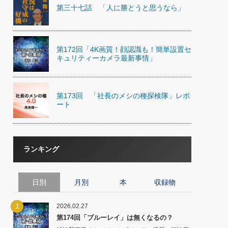
)
第三十七話 「人に勝とうと思うなら」
喜の『これぞ！"本物の温泉"』(157)
第172回「4K画質！顔認識も！簡単設置セ
キュリティーカメラ最新事情」
第173回 「社長のメシの種探検隊」レポ
ート
ランキング
日別
月別
本
収録物
1
2026.02.27
第174回「ブルーレイ」は無くなるの？