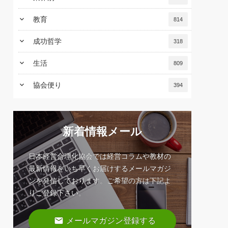
keyboard_arrow_down
教育
814
keyboard_arrow_down
成功哲学
318
keyboard_arrow_down
生活
809
keyboard_arrow_down
協会便り
394
新着情報メール
日本経営合理化協会では経営コラムや教材の
最新情報をいち早くお届けするメールマガジ
ンを発信しております。ご希望の方は下記よ
りご登録下さい。
email
メールマガジン登録する