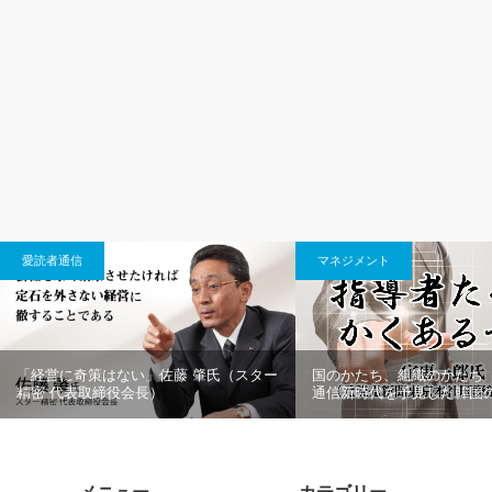
愛読者通信
マネジメント
「経営に奇策はない」佐藤 肇氏（スター
国のかたち、組織のかたち（
精密 代表取締役会長）
通信新時代を予見した韓国の