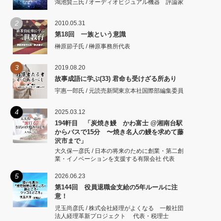
鴻池賢三氏 / オーディオビジュアル機器 評論家
2
2010.05.31
第18回 一族という意識
榊原節子氏 / 榊原事務所代表
3
2019.08.20
故事成語に学ぶ(33) 君命も受けざる所あり
宇惠一郎氏 / 元読売新聞東京本社国際部編集委員
4
2025.03.12
194軒目 「炭焼き鰻 かわ富士 @湘南台駅
からバスで15分 〜焼き名人の鰻を求めて藤
沢市まで」
大久保一彦氏 / 日本の将来のために創業・第二創
業・イノベーションを支援する有限会社 代表
5
2026.06.23
第144回 役員退職金支給の5年ルールに注
意！
児玉尚彦氏 / 株式会社経理がよくなる 一般社団
法人経理革新プロジェクト 代表・税理士