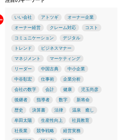
注目のキーワード
いい会社
アトツギ
オーナー企業
オーナー経営
クレーム対応
コスト
コミュニケーション
デジタル
トレンド
ビジネスマナー
マネジメント
マーケティング
リーダー
中国古典
中小企業
中谷彰宏
仕事術
企業分析
会社の数字
会計
健康
児玉尚彦
後継者
指導者
数字
新将命
歴史
決算書
法律
温泉 癒し
牟田太陽
生産性向上
社員教育
社長業
競争戦略
経営実務