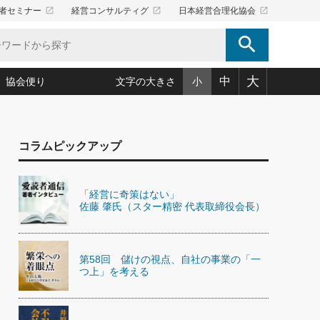
launch
launch
launch
者セミナー
経営コンサルティグ
日本経営合理化協会
search
大
中
協会便り
文字の大きさ
小
5)
況は会社守成の好機(38)
ころ心平の ──社長のための「か・ら・だマネジメント」
「愛読者通信」著者インタビュー(44)
コラムピックアップ
34)
思われる 気配りの達人(127)
人間力の磨き方」(86)
ビジネス見聞録 経営ニュース(100)
タルＡＶを味方に！新・仕事術(180)
0)
り(210)
(92)
え 東洋思想に学ぶ経営学(132)
作間信司の経営無形庵(けいえいむぎょうあん)(166)
「経営に奇策はない」
ー脳の鍛え方(32)
もっとみる
026.08.5
佐藤 肇氏（スター精密 代表取締役会長）
)
識(57)
指導者たち」(32)
経営セミナー情報局(1)
86回 「言葉狩り」
ンを楽しむ基礎レッスン(12)
ーイング経営入
教育の決め手(203)
略”(30)
繁栄への着眼点 牟田太陽(76)
！社長が読むべき今月の4冊(88)
て」(38)
講話を聞いて学ぼう 実学・耳学・磨く「ミミガク」のすすめ
第58回 儲けの視点、自社の事業の「一
で楽しむ読書術(162)
(7)
つ上」を考える
ランク上の手紙・メール術(100)
「氣」(30)
ミどこ
00)
スポーツ・ビジネスに学ぶ心理学(98)