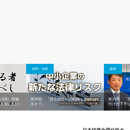
採用・法律
健康
106）情報
第30回 『競合他社への転職を止められ
第24号 「
戦略 （上）
るか？』
付けが下手な