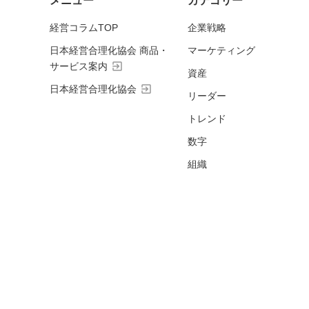
メニュー
カテゴリー
経営コラムTOP
企業戦略
日本経営合理化協会 商品・
マーケティング
exit_to_app
サービス案内
資産
exit_to_app
日本経営合理化協会
リーダー
トレンド
数字
組織