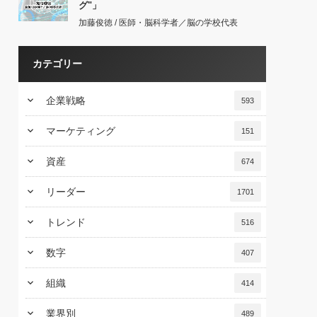
グ"」
加藤俊徳 / 医師・脳科学者／脳の学校代表
カテゴリー
keyboard_arrow_down
企業戦略
593
keyboard_arrow_down
マーケティング
151
keyboard_arrow_down
資産
674
keyboard_arrow_down
リーダー
1701
keyboard_arrow_down
トレンド
516
keyboard_arrow_down
数字
407
keyboard_arrow_down
組織
414
keyboard_arrow_down
業界別
489