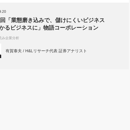
社長のための“全員営業”(30
腕をつくる 人と組織を動かす(200)
銀行交渉はこうしなさい！(12)
高橋一
9.20
行動科学マネジメント(5)
の社長のビジョン実現道場(10)
5回「業態磨き込みで、儲けにくいビジネス
かるビジネスに」物語コーポレーション
読み企業分析
有賀泰夫 / H&Lリサーチ代表 証券アナリスト