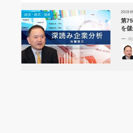
社長の右
2019.0
経済・株式・資産
酒井英之
第7
を儲
深