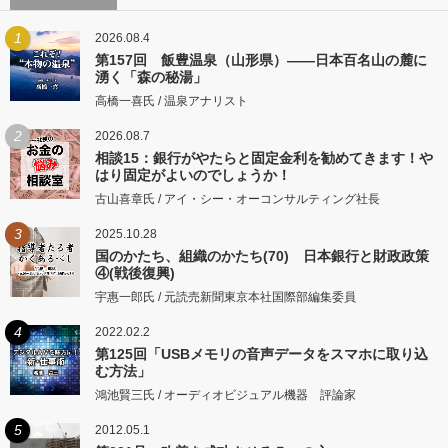
1
2026.08.4
第157回 飯豊温泉（山形県）――日本百名山の麓に
湧く「森の秘湯」
高橋一喜氏 / 温泉アナリスト
2
2026.08.7
相談15：銀行がやたらと固定金利を勧めてきます！や
はり固定がよいのでしょうか！
古山喜章氏 / アイ・シー・オーコンサルティング社長
3
2025.10.28
国のかたち、組織のかたち(70) 日本銀行と財政政策
④(戦後復興)
宇惠一郎氏 / 元読売新聞東京本社国際部編集委員
4
2022.02.2
第125回「USBメモリの音声データをスマホに取り込
む方法」
鴻池賢三氏 / オーディオビジュアル機器 評論家
5
2012.05.1