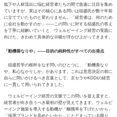
低下や人材流出に悩む経営者たちの間で急速に注目を集め
ていますが、実はその核心にある問いは稲盛氏が数十年前
に立てていたものと変わりません。「経営者は、何のため
に会社を動かすのか」——この問いに対する稲盛氏の答え
を丁寧に紐解いていくと、ウェルビーイング経営の実践に
向けた、きわめて具体的な示唆が浮かび上がってきます。
「動機善なりや」——目的の純粋性がすべての出発点
稲盛哲学の根幹をなす問いのひとつに、「動機善なり
や、私心なかりしか」があります。これは意思決定の前に
自らに問いかけるべき言葉として、京セラやKDDIの経営
に一貫して用いられてきました。
ウェルビーイング経営の文脈でこの問いを捉え直すと、
経営者が向き合うべき最初の壁が見えてきます。ウェルビ
ーイング施策を導入する動機が「離職率を下げたいから」
「採用ブランドを高めたいから」にとどまっている限り、