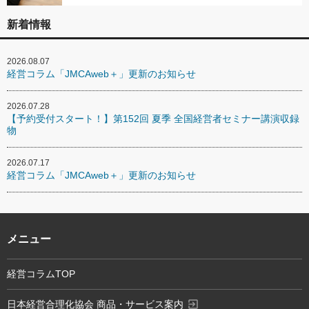
新着情報
2026.08.07
経営コラム「JMCAweb＋」更新のお知らせ
2026.07.28
【予約受付スタート！】第152回 夏季 全国経営者セミナー講演収録
物
2026.07.17
経営コラム「JMCAweb＋」更新のお知らせ
メニュー
経営コラムTOP
exit_to_app
日本経営合理化協会 商品・サービス案内