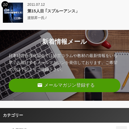
10
2011.07.12
第15人目 ｢スプルーアンス」
渡部昇一氏 /
新着情報メール
日本経営合理化協会では経営コラムや教材の最新情報をいち
早くお届けするメールマガジンを発信しております。ご希望
の方は下記よりご登録下さい。
email
メールマガジン登録する
カテゴリー