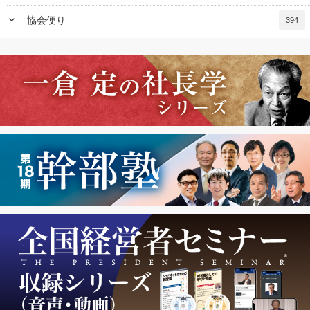
keyboard_arrow_down
協会便り
394