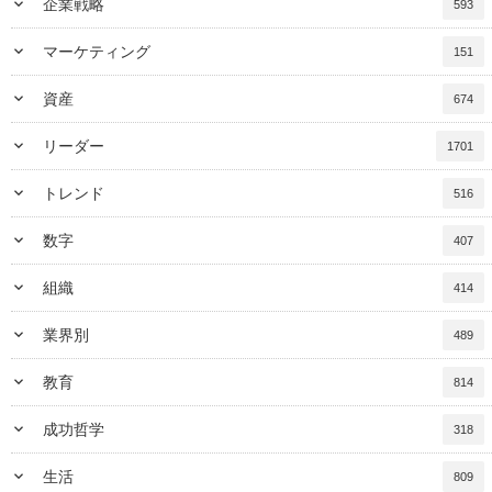
keyboard_arrow_down
企業戦略
593
keyboard_arrow_down
マーケティング
151
keyboard_arrow_down
資産
674
keyboard_arrow_down
リーダー
1701
keyboard_arrow_down
トレンド
516
keyboard_arrow_down
数字
407
keyboard_arrow_down
組織
414
keyboard_arrow_down
業界別
489
keyboard_arrow_down
教育
814
keyboard_arrow_down
成功哲学
318
keyboard_arrow_down
生活
809