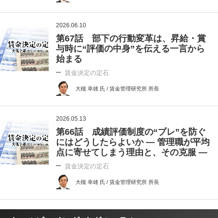
2026.06.10
第67話 部下の行動変革は、昇給・賞
与時に“評価の中身”を伝える一言から
始まる
賃金決定の定石
大槻 幸雄 氏 / 賃金管理研究所 所長
2026.05.13
第66話 成績評価制度の“ブレ”を防ぐ
にはどうしたらよいか ― 管理職が平均
点に寄せてしまう理由と、その克服 ―
賃金決定の定石
大槻 幸雄 氏 / 賃金管理研究所 所長