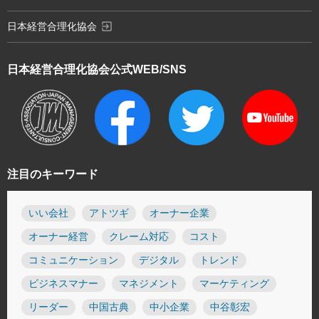
exit_to_app
日本経営合理化協会
日本経営合理化協会
公式WEB/SNS
注目のキーワード
いい会社
アトツギ
オーナー企業
オーナー経営
クレーム対応
コスト
コミュニケーション
デジタル
トレンド
ビジネスマナー
マネジメント
マーケティング
リーダー
中国古典
中小企業
中谷彰宏