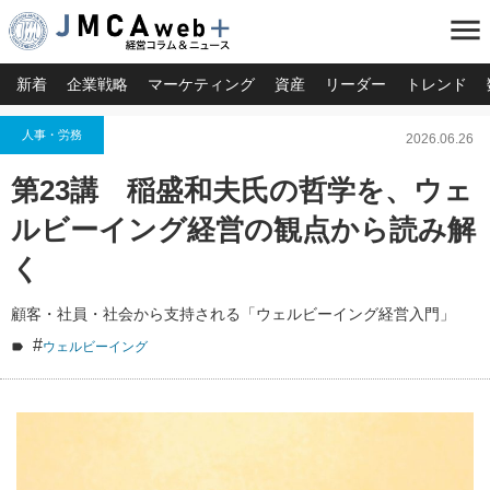
menu
新着
企業戦略
マーケティング
資産
リーダー
トレンド
人事・労務
2026.06.26
第23講 稲盛和夫氏の哲学を、ウェ
ルビーイング経営の観点から読み解
く
顧客・社員・社会から支持される「ウェルビーイング経営入門」
#
ウェルビーイング