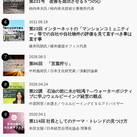
第231号 改善を成功させる５つの心
柿内幸夫氏 / 柿内幸夫技術士事務所代表
6
2011.08.19
第23回 インターネットの「マンションコミュニティ
ー」等での自社や自社物件の評価を見て直すべき事は
直す事
碓井民朗氏 / 碓井建築オフィス代表
7
2026.08.5
第86回 「言葉狩り」
中村義裕氏 / 日本文化研究家／演劇評論家
8
2026.04.24
第22講 石油の前に水が枯渇？―ウォーターポジティ
ブに学ぶウェルビーイング経営の観点
中原阿里 / 弁護士／ウエルビーイングＥＳＧアドバイザー
9
2020.04.1
第114回 社長としてのテーマ・トレンドの見つけ方
牟田太陽 / 日本経営合理化協会 理事長