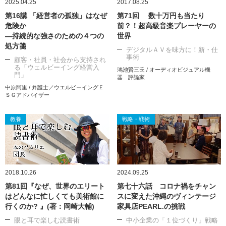
2025.04.25
2017.08.25
第16講 「経営者の孤独」はなぜ
第71回 数十万円も当たり
危険か
前？！超高級音楽プレーヤーの
―持続的な強さのための４つの
世界
処方箋
デジタルＡＶを味方に！新・仕
事術
顧客・社員・社会から支持され
る「ウェルビーイング経営入
鴻池賢三氏 / オーディオビジュアル機
門」
器 評論家
中原阿里 / 弁護士／ウエルビーイングＥ
ＳＧアドバイザー
教養
戦略・戦術
2018.10.26
2024.09.25
第81回『なぜ、世界のエリート
第七十六話 コロナ禍をチャン
はどんなに忙しくても美術館に
スに変えた沖縄のヴィンテージ
行くのか? 』(著：岡崎大輔)
家具店PEARL.の挑戦
眼と耳で楽しむ読書術
中小企業の「１位づくり」戦略