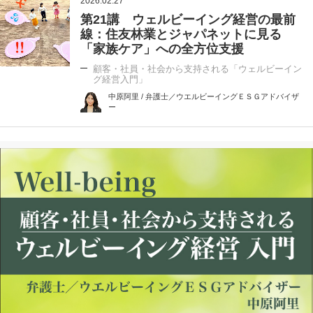
2026.02.27
第21講 ウェルビーイング経営の最前
線：住友林業とジャパネットに見る
「家族ケア」への全方位支援
顧客・社員・社会から支持される「ウェルビーイン
グ経営入門」
中原阿里 / 弁護士／ウエルビーイングＥＳＧアドバイザ
ー