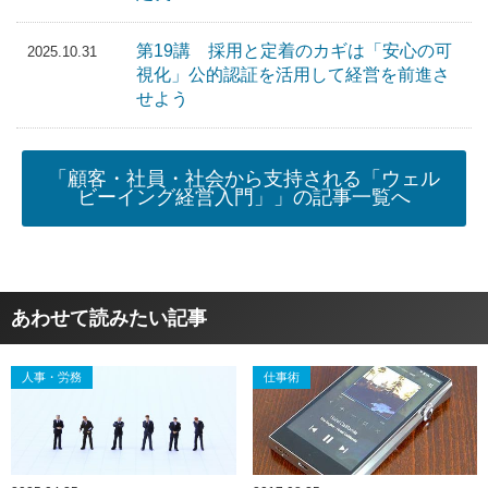
第19講 採用と定着のカギは「安心の可
2025.10.31
視化」公的認証を活用して経営を前進さ
せよう
「顧客・社員・社会から支持される「ウェル
ビーイング経営入門」」の記事一覧へ
あわせて読みたい記事
人事・労務
仕事術