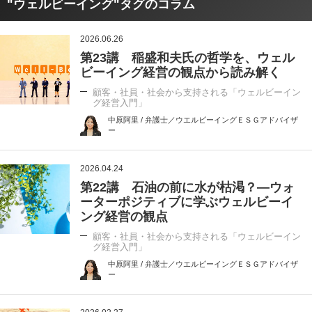
"ウェルビーイング"タグのコラム
2026.06.26
第23講 稲盛和夫氏の哲学を、ウェル
ビーイング経営の観点から読み解く
顧客・社員・社会から支持される「ウェルビーイン
グ経営入門」
中原阿里 / 弁護士／ウエルビーイングＥＳＧアドバイザ
ー
2026.04.24
第22講 石油の前に水が枯渇？―ウォ
ーターポジティブに学ぶウェルビーイ
ング経営の観点
顧客・社員・社会から支持される「ウェルビーイン
グ経営入門」
中原阿里 / 弁護士／ウエルビーイングＥＳＧアドバイザ
ー