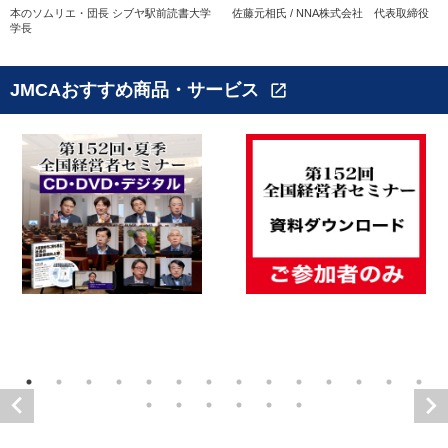
本のソムリエ・団長 シブヤ駅前読書大学
佐藤元相氏 / NNA株式会社 代表取締役
学長
JMCAおすすめ商品・サービス
open_in_new