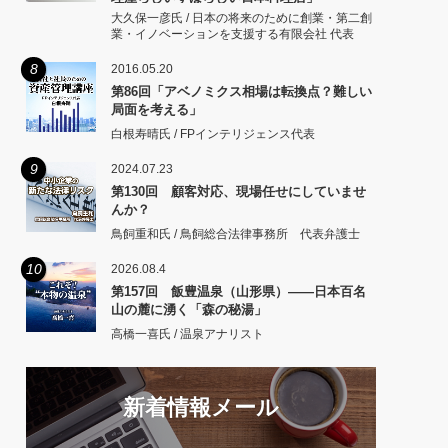
大久保一彦氏 / 日本の将来のために創業・第二創
業・イノベーションを支援する有限会社 代表
8
2016.05.20
第86回「アベノミクス相場は転換点？難しい
局面を考える」
白根寿晴氏 / FPインテリジェンス代表
9
2024.07.23
第130回 顧客対応、現場任せにしていませ
んか？
鳥飼重和氏 / 鳥飼総合法律事務所 代表弁護士
10
2026.08.4
第157回 飯豊温泉（山形県）――日本百名
山の麓に湧く「森の秘湯」
高橋一喜氏 / 温泉アナリスト
新着情報メール