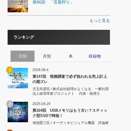
第86回 「言葉狩り」
もっと見る
ランキング
日別
月別
本
収録物
1
2026.08.4
第147回 税務調査で必ず狙われる売上計上
の期ズレ
児玉尚彦氏 / 株式会社経理がよくなる 一般社団
法人経理革新プロジェクト 代表・税理士
2
2025.04.25
第164回 USBメモリはもう古い？スティッ
ク型SSDで時短！
鴻池賢三氏 / オーディオビジュアル機器 評論家