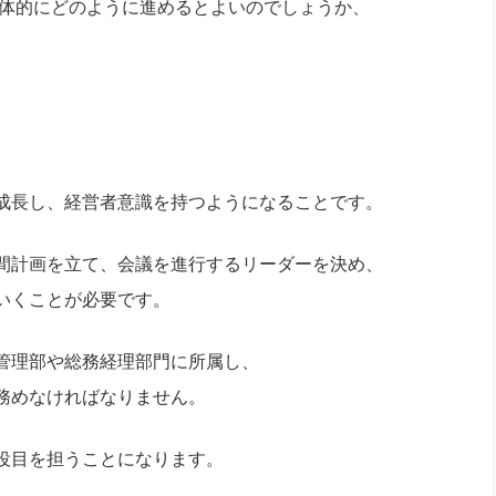
体的にどのように進めるとよいのでしょうか、
社長のための“全員営業”(30
腕をつくる 人と組織を動かす(200)
銀行交渉はこうしなさい！(12)
高橋一
行動科学マネジメント(5)
の社長のビジョン実現道場(10)
成長し、経営者意識を持つようになることです。
間計画を立て、会議を進行するリーダーを決め、
いくことが必要です。
管理部や総務経理部門に所属し、
務めなければなりません。
役目を担うことになります。