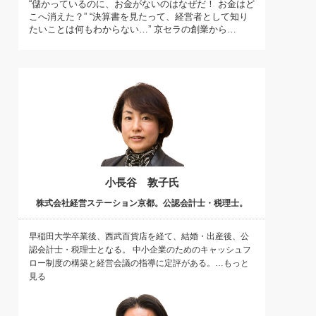
“儲かっているのに、お金がないのはなぜだ！ お金はど
)
こへ消えた？” “決算書を見たって、経営者として知り
喜の『これぞ！"本物の温泉"』(157)
たいことは何もわからない…” 京セラの創業から…
小長谷 敦子氏
株式会社経営ステーション京都。公認会計士・税理士。
早稲田大学卒業後、西武百貨店を経て、結婚・出産後、公
認会計士・税理士となる。 中小企業のためのキャッシュフ
ロー制度の構築と経営会議の指導に定評がある。…もっと
見る