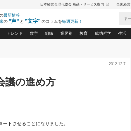
launch
日本経営合理化協会 商品・サービス案内
全国経営
の
最新情報
”声”
”文字”
家
の
と
のコラムを
毎週更新！
トレンド
数字
組織
業界別
教育
成功哲学
生活
る仕組みづくり講座(12)
産を守る一手(171)
ーワンで勝ち残る企業風土づくり(54)
《ニューヨーク発》ビジネスリーダーの先読み: 最新トレンド
オーナー社長の「お金の悩み相談室」(14)
「賃金の誤解」(135)
なぜ、トヨタ式で会社が伸びるのか？(
“出来る”管理職の条件(62)
中国哲学に学ぶ 不
おの
と戦略拠点(9)
(50)
2012.12.7
ーバル経営者は知ってい
(39)
スリーダー×次の一手「牟田太陽の社長業ネクスト」
おカネが残る決算書にするために、やっておきたいこと(
中小企業の新たな法律リスク(178)
売れる住宅を創る 100の視点(100)
あなただからお願いしたいと
令和時代の「社長の
”(9)
「社長の繁盛トレンド通信」(90)
デジ
向(204)
会社を守り抜くための緊急対策(100)
職場の生産性を下げるハラスメントの予防策(1
大久保一彦の“流行る”お店の仕組みづく
クレーム対応 実践マニュアル
先人の名句名言の教
会議の進め方
トル・F・グジバチの『経営戦略の新常識』(12)
北村森の「今月のヒット商品」(109)
リーダ
2026.08.5
2026.08.5
2
る経営」の極意
、決めておきたい、知っておきたい、やってお
強い決算書の会社はココが違う！(36)
賃金決定の定石(68)
柿内幸夫─社長のための現場改善(174
クレーム対応の新知識と新常
渡部昇一の「日本の
紀
第86回 「言葉狩り」
社長は「能力」の前に「資質」
ジオジャパンの成功要因と
る者かくあるべし(635)
次の売れ筋をつかむ術(102)
ワイ
が大事／社長業ネクスト #445
損益分岐点を下げる、Ｐ／Ｌ不況時代の新戦略(12)
顧客・社員・社会から支持される「ウェルビ
デキル社員に育てる！ 社員
経営に活かす“十八史
の資産管理講座(95)
会議での「社長の３分間スピーチ」ネタ帳(159)
社長のメシの種 4.0(206)
門」(23)
必読
新・会計経営と実学(37)
東川鷹年の「中小企業の人育
略(77)
52)
「経営知になる考え方」(57)
眼と耳
決算書の“見える化”術(12)
業績アップにつながる！ワン
ブランド戦略(39)
なたにお願いしたいと思われる「一流の仕事術」(28)
社長の
タートさせることになりました。
賢い社長の「経理財務の見どころ・勘どころ・ツッコ
欧米資産家に学ぶ二世教育(1
ぐせ経営哲学(100)
ろ」(149)
米国