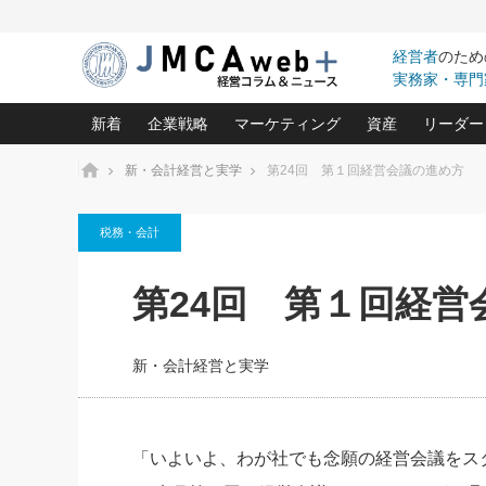
経営者
のため
実務家・専門
新着
企業戦略
マーケティング
資産
リーダー
ホーム
新・会計経営と実学
第24回 第１回経営会議の進め方
中小企業の「１位づくり」戦略(96)
ネット戦略成功の秘訣 圧倒的に儲か
あなたの会社と資
オンリ
税務・会計
利益を最大化する「業務改善」横田尚哉氏(5)
ビジネスを一瞬で制する！一流グロ
どうなる金融業界
ビジネ
る“社長の戦略印象リスクマネジメント
(446)
強い会社を築く ビジネス・クリニック(240)
中国経済の最新動
第24回 第１回経営
ロングセラーの玉手箱(9)
ピョー
2026.08.5
日本レーザー「人を大切にしながら利益を上げ
事業承継の前に
第109話 伝統的産品を21世
(3)
大復活＆快進撃！ユニバーサルスタ
きたいコト(12)
指導者た
に生かし切る！
は(5)
新・会計経営と実学
武器としてのM&A入門(3)
会社と社長のため
朝礼・
2026.08.5
最高の自分を表現する 成功イメージ戦
社長のための“儲かる通販”戦略視点(151)
深読み企業分析(1
楠木建の
朝礼・会議での「社長の３分間
スピーチ」ネタ帳（2026年8月5
酒井光雄 成功事例に学ぶ繁栄企業の
日号）
継続経営 百話百行(85)
次もあ
「いよいよ、わが社でも念願の経営会議をス
野田久美子 香港ビジネス成功法(10)
社長の口