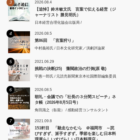
3
2026.08.4
【追悼】鈴木敏文氏 言葉で伝える経営（ジ
ャーナリスト 勝見明氏）
日本経営合理化協会出版局 /
4
2026.08.5
第86回 「言葉狩り」
中村義裕氏 / 日本文化研究家／演劇評論家
5
2021.06.29
挑戦の決断(25) 藩閥政治の打倒(原 敬)
宇惠一郎氏 / 元読売新聞東京本社国際部編集委員
6
2026.08.5
朝礼・会議での「社長の３分間スピーチ」ネ
タ帳（2026年8月5日号）
角田識之（臥龍） / 感動経営コンサルタント
7
2021.09.8
151軒目 「馳走なかむら ＠福岡市 ～詫
びすぎず、派手すぎず。季節を楽しむ日本料
理屋らしいすばらしい日本料理店」