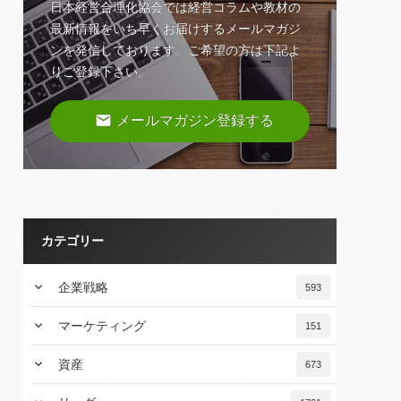
日本経営合理化協会では経営コラムや教材の
最新情報をいち早くお届けするメールマガジ
ンを発信しております。ご希望の方は下記よ
りご登録下さい。
email
メールマガジン登録する
カテゴリー
keyboard_arrow_down
企業戦略
593
keyboard_arrow_down
マーケティング
151
keyboard_arrow_down
資産
673