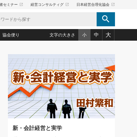
launch
launch
launch
者セミナー
経営コンサルティグ
日本経営合理化協会
search
大
中
協会便り
文字の大きさ
小
5)
況は会社守成の好機(38)
ころ心平の ──社長のための「か・ら・だマネジメント」
「愛読者通信」著者インタビュー(44)
34)
思われる 気配りの達人(127)
人間力の磨き方」(86)
ビジネス見聞録 経営ニュース(100)
タルＡＶを味方に！新・仕事術(180)
0)
り(210)
(92)
え 東洋思想に学ぶ経営学(132)
作間信司の経営無形庵(けいえいむぎょうあん)(166)
ー脳の鍛え方(32)
もっとみる
026.08.4
)
識(57)
指導者たち」(32)
経営セミナー情報局(1)
【追悼】鈴木敏文氏 言葉で伝
ンを楽しむ基礎レッスン(12)
える経営（ジャーナリスト 勝
ーイング経営入
教育の決め手(203)
略”(30)
繁栄への着眼点 牟田太陽(76)
見明氏）
！社長が読むべき今月の4冊(88)
て」(38)
講話を聞いて学ぼう 実学・耳学・磨く「ミミガク」のすすめ
で楽しむ読書術(162)
(7)
ランク上の手紙・メール術(100)
「氣」(30)
新・会計経営と実学
ミどこ
00)
スポーツ・ビジネスに学ぶ心理学(98)