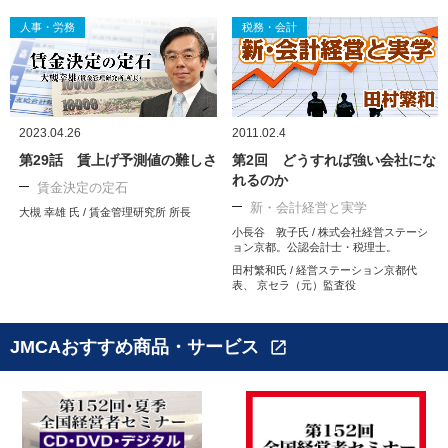
人事・労務
税務・会計
2023.04.26
2011.02.4
第29話 賃上げ予測値の難しさ
第2回 どうすれば強い会社にな
れるのか
賃金決定の定石
新・会計経営と実学
大槻 幸雄 氏 / 賃金管理研究所 所長
小長谷 敦子氏 / 株式会社経営ステーシ
ョン京都。公認会計士・税理士。
田村繁和氏 / 経営ステーション京都代
表、 京セラ（元）監査役
JMCAおすすめ商品・サービス
open_in_new