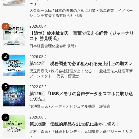
～」
大久保一彦氏 / 日本の将来のために創業・第二創業・イノベー
ションを支援する有限会社 代表
3
2026.08.4
【追悼】鈴木敏文氏 言葉で伝える経営（ジャーナリ
スト 勝見明氏）
日本経営合理化協会出版局 /
4
2026.08.4
第147回 税務調査で必ず狙われる売上計上の期ズレ
児玉尚彦氏 / 株式会社経理がよくなる 一般社団法人経理革新
プロジェクト 代表・税理士
5
2022.02.2
第125回「USBメモリの音声データをスマホに取り込
む方法」
鴻池賢三氏 / オーディオビジュアル機器 評論家
6
2026.08.5
第109話 伝統的産品を21世紀に生かし切る！
北村 森氏 / 『日経トレンディ』元編集長／商品ジャーナリス
ト