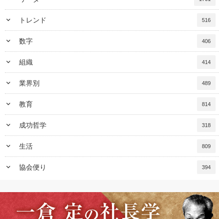
keyboard_arrow_down
トレンド
516
keyboard_arrow_down
数字
406
keyboard_arrow_down
組織
414
keyboard_arrow_down
業界別
489
keyboard_arrow_down
教育
814
keyboard_arrow_down
成功哲学
318
keyboard_arrow_down
生活
809
keyboard_arrow_down
協会便り
394