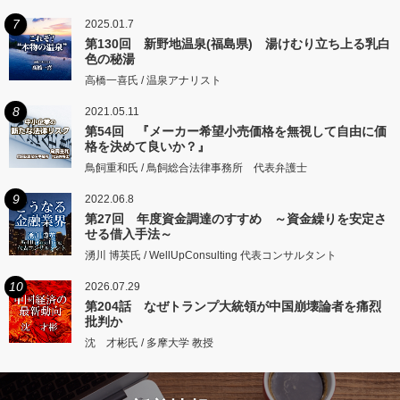
7
2025.01.7
第130回 新野地温泉(福島県) 湯けむり立ち上る乳白
色の秘湯
高橋一喜氏 / 温泉アナリスト
8
2021.05.11
第54回 『メーカー希望小売価格を無視して自由に価
格を決めて良いか？』
鳥飼重和氏 / 鳥飼総合法律事務所 代表弁護士
9
2022.06.8
第27回 年度資金調達のすすめ ～資金繰りを安定さ
せる借入手法～
湧川 博英氏 / WellUpConsulting 代表コンサルタント
10
2026.07.29
第204話 なぜトランプ大統領が中国崩壊論者を痛烈
批判か
沈 才彬氏 / 多摩大学 教授