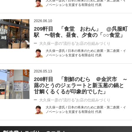
大久保一彦氏 / 日本の将来のために創業・第二創業・イ
ノベーションを支援する有限会社 代表
2026.06.10
209軒目 「食堂 おわん」 @呉服町
駅 〜朝食、昼食、夕食の「○○食堂」
大久保一彦の“流行る”お店の仕組みづくり
大久保一彦氏 / 日本の将来のために創業・第二創業・イ
ノベーションを支援する有限会社 代表
2026.05.13
208軒目 「割鮮のむら ＠金沢市 ～
蕗のとうのジェラートと新玉葱の鍋と
甘鯛くるくるが印象的でした」
大久保一彦の“流行る”お店の仕組みづくり
大久保一彦氏 / 日本の将来のために創業・第二創業・イ
ノベーションを支援する有限会社 代表