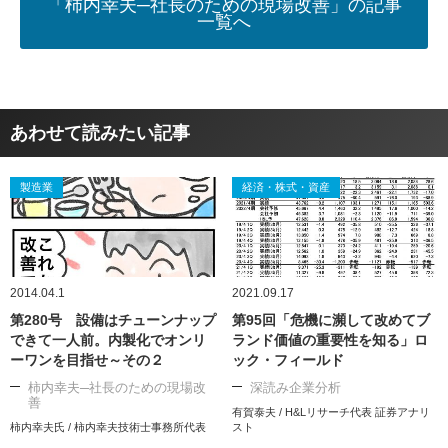
「柿内幸夫─社長のための現場改善」の記事
一覧へ
あわせて読みたい記事
製造業
経済・株式・資産
2014.04.1
2021.09.17
第280号 設備はチューンナップ
第95回「危機に瀕して改めてブ
できて一人前。内製化でオンリ
ランド価値の重要性を知る」ロ
ーワンを目指せ～その２
ック・フィールド
柿内幸夫─社長のための現場改
深読み企業分析
善
有賀泰夫 / H&Lリサーチ代表 証券アナリ
柿内幸夫氏 / 柿内幸夫技術士事務所代表
スト