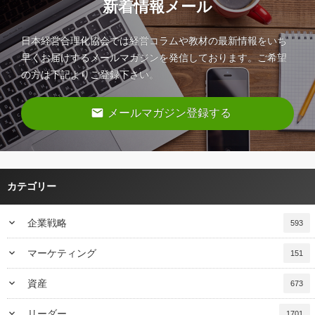
新着情報メール
日本経営合理化協会では経営コラムや教材の最新情報をいち
早くお届けするメールマガジンを発信しております。ご希望
の方は下記よりご登録下さい。
email
メールマガジン登録する
カテゴリー
keyboard_arrow_down
企業戦略
593
keyboard_arrow_down
マーケティング
151
keyboard_arrow_down
資産
673
keyboard_arrow_down
リーダー
1701