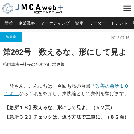
menu
新着
企業戦略
マーケティング
資産
リーダー
トレンド
製造業
2013.07.16
第262号 数えるな、形にして見よ
柿内幸夫─社長のための現場改善
皆さん、こんにちは。今回も私の著書
「改善の急所１０
１項」
から１項を紹介し、実践編として実例を挙げます。
【急所１８】数えるな、形にして見よ。（５２頁）
【急所３２】チェックは、違う方法で二重に。（８２頁）