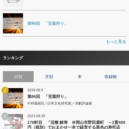
第86回 「言葉狩り」
もっと見る
ランキング
日別
月別
本
収録物
1
2026.08.5
第86回 「言葉狩り」
中村義裕氏 / 日本文化研究家／演劇評論家
2
2023.08.30
176軒目 「活種 鮮寿 ＠岡山市野田屋町 ～2貫400
円（税別）でおまかせ一本で経営する異色の寿司店