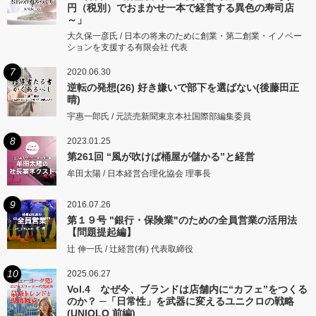
円（税別）でおまかせ一本で経営する異色の寿司店
～」
大久保一彦氏 / 日本の将来のために創業・第二創業・イノベー
ションを支援する有限会社 代表
7
2020.06.30
逆転の発想(26) 好き嫌いで部下を選ばない(後藤田正
晴)
宇惠一郎氏 / 元読売新聞東京本社国際部編集委員
8
2023.01.25
第261回 “風が吹けば桶屋が儲かる”と経営
牟田太陽 / 日本経営合理化協会 理事長
9
2016.07.26
第１９号 "銀行・保険業"のための全員営業の活用法
【問題提起編】
辻 伸一氏 / 辻経営(有) 代表取締役
10
2025.06.27
Vol.4 なぜ今、ブランドは店舗内に“カフェ”をつくる
のか？ ─「日常性」を武器に変えるユニクロの戦略
(UNIQLO 前編)