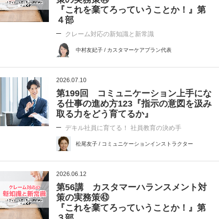
『これを棄てろっていうことか！』第
４部
クレーム対応の新知識と新常識
中村友妃子 / カスタマーケアプラン代表
2026.07.10
第199回 コミュニケーション上手にな
る仕事の進め方123『指示の意図を汲み
取る力をどう育てるか』
デキル社員に育てる！ 社員教育の決め手
松尾友子 / コミュニケーションインストラクター
2026.06.12
第56講 カスタマーハランスメント対
策の実務策㊸
『これを棄てろっていうことか！』第
３部