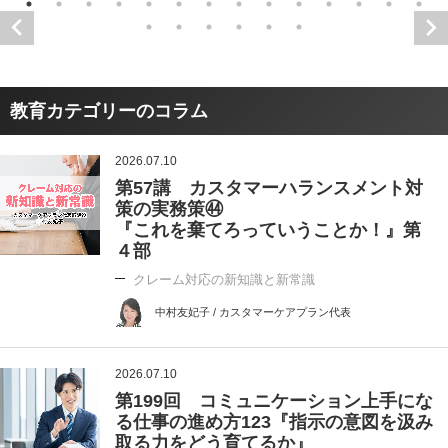
教育カテゴリーのコラム
2026.07.10
第57講 カスタマーハランスメント対
策の実務策㊹
『これを棄てろっていうことか！』第
４部
クレーム対応の新知識と新常識
中村友妃子 / カスタマーケアプラン代表
2026.07.10
第199回 コミュニケーション上手にな
る仕事の進め方123『指示の意図を汲み
取る力をどう育てるか』