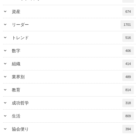
keyboard_arrow_down
資産
674
keyboard_arrow_down
リーダー
1701
keyboard_arrow_down
トレンド
516
keyboard_arrow_down
数字
406
keyboard_arrow_down
組織
414
keyboard_arrow_down
業界別
489
keyboard_arrow_down
教育
814
keyboard_arrow_down
成功哲学
318
keyboard_arrow_down
生活
809
keyboard_arrow_down
協会便り
394