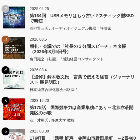
2
2025.04.25
第164回 USBメモリはもう古い？スティック型SSD
で時短！
鴻池賢三氏 / オーディオビジュアル機器 評論家
3
2026.08.5
朝礼・会議での「社長の３分間スピーチ」ネタ帳
（2026年8月5日号）
角田識之（臥龍） / 感動経営コンサルタント
4
2026.08.4
【追悼】鈴木敏文氏 言葉で伝える経営（ジャーナリ
スト 勝見明氏）
日本経営合理化協会出版局 /
5
2023.12.20
第175話 国際競争力は産業集積にあり～北京亦荘開
発区の示唆
沈 才彬氏 / 多摩大学 教授
6
2023.08.30
176軒目 「活種 鮮寿 ＠岡山市野田屋町 ～2貫400