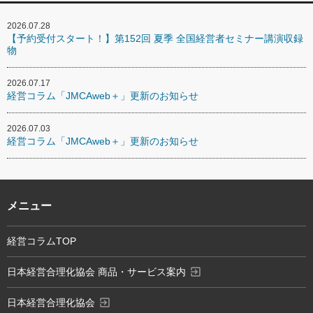
2026.07.28
【予約受付スタート！】第152回 夏季 全国経営者セミナー講演収録
物
2026.07.17
経営コラム「JMCAweb＋」更新のお知らせ
2026.07.03
経営コラム「JMCAweb＋」更新のお知らせ
メニュー
経営コラムTOP
exit_to_app
日本経営合理化協会 商品・サービス案内
exit_to_app
日本経営合理化協会