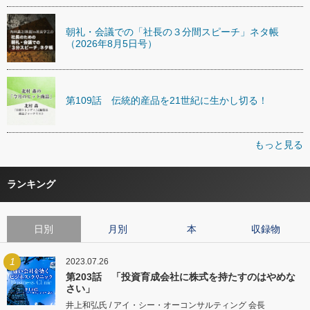
朝礼・会議での「社長の３分間スピーチ」ネタ帳
（2026年8月5日号）
第109話 伝統的産品を21世紀に生かし切る！
もっと見る
ランキング
日別
月別
本
収録物
1
2023.07.26
第203話 「投資育成会社に株式を持たすのはやめな
さい」
井上和弘氏 / アイ・シー・オーコンサルティング 会長