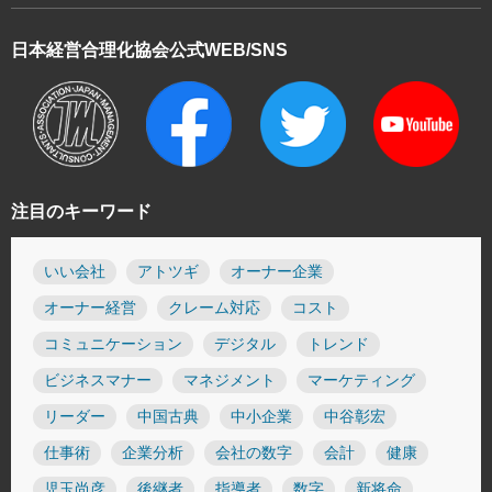
日本経営合理化協会
公式WEB/SNS
注目のキーワード
いい会社
アトツギ
オーナー企業
オーナー経営
クレーム対応
コスト
コミュニケーション
デジタル
トレンド
ビジネスマナー
マネジメント
マーケティング
リーダー
中国古典
中小企業
中谷彰宏
仕事術
企業分析
会社の数字
会計
健康
児玉尚彦
後継者
指導者
数字
新将命