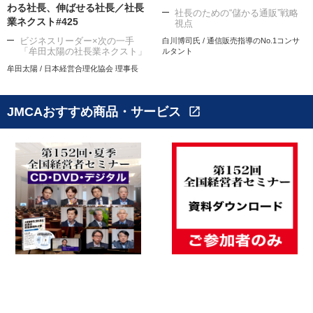
わる社長、伸ばせる社長／社長
社長のための“儲かる通販”戦略
業ネクスト#425
視点
ビジネスリーダー×次の一手
白川博司氏 / 通信販売指導のNo.1コンサ
「牟田太陽の社長業ネクスト」
ルタント
牟田太陽 / 日本経営合理化協会 理事長
JMCAおすすめ商品・サービス
open_in_new