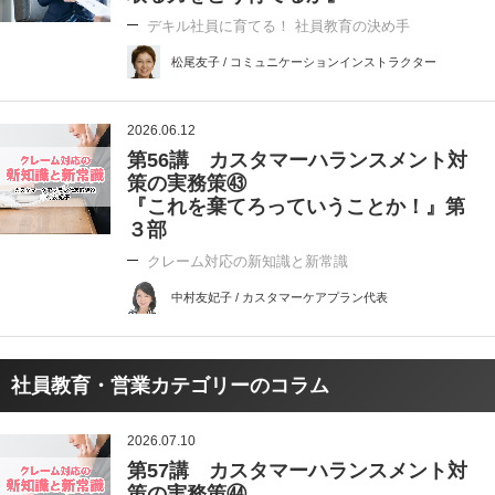
デキル社員に育てる！ 社員教育の決め手
松尾友子 / コミュニケーションインストラクター
2026.06.12
第56講 カスタマーハランスメント対
策の実務策㊸
『これを棄てろっていうことか！』第
３部
クレーム対応の新知識と新常識
中村友妃子 / カスタマーケアプラン代表
社員教育・営業カテゴリーのコラム
2026.07.10
第57講 カスタマーハランスメント対
策の実務策㊹