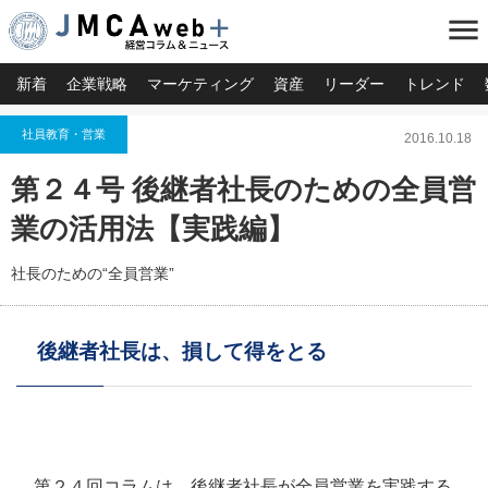
menu
新着
企業戦略
マーケティング
資産
リーダー
トレンド
社員教育・営業
2016.10.18
第２４号 後継者社長のための全員営
業の活用法【実践編】
社長のための“全員営業”
後継者社長は、損して得をとる
第２４回コラムは、後継者社長が全員営業を実践する