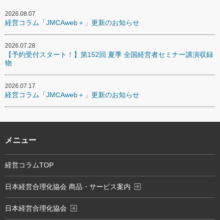
2026.08.07
経営コラム「JMCAweb＋」更新のお知らせ
2026.07.28
【予約受付スタート！】第152回 夏季 全国経営者セミナー講演収録
物
2026.07.17
経営コラム「JMCAweb＋」更新のお知らせ
メニュー
経営コラムTOP
exit_to_app
日本経営合理化協会 商品・サービス案内
exit_to_app
日本経営合理化協会