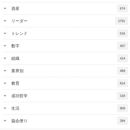
keyboard_arrow_down
資産
674
keyboard_arrow_down
リーダー
1701
keyboard_arrow_down
トレンド
516
keyboard_arrow_down
数字
407
keyboard_arrow_down
組織
414
keyboard_arrow_down
業界別
489
keyboard_arrow_down
教育
814
keyboard_arrow_down
成功哲学
318
keyboard_arrow_down
生活
809
keyboard_arrow_down
協会便り
394