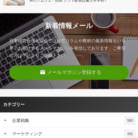
本のソムリエ・団長 シブヤ駅前読書大学学長 /
新着情報メール
日本経営合理化協会では経営コラムや教材の最新情報をいち
早くお届けするメールマガジンを発信しております。ご希望
の方は下記よりご登録下さい。
email
メールマガジン登録する
カテゴリー
keyboard_arrow_down
企業戦略
593
keyboard_arrow_down
マーケティング
151