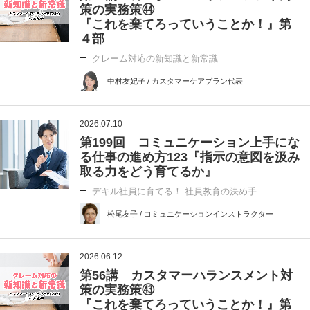
策の実務策㊹
『これを棄てろっていうことか！』第
４部
クレーム対応の新知識と新常識
中村友妃子 / カスタマーケアプラン代表
2026.07.10
第199回 コミュニケーション上手にな
る仕事の進め方123『指示の意図を汲み
取る力をどう育てるか』
デキル社員に育てる！ 社員教育の決め手
松尾友子 / コミュニケーションインストラクター
2026.06.12
第56講 カスタマーハランスメント対
策の実務策㊸
『これを棄てろっていうことか！』第