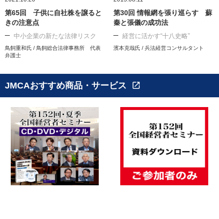
第65回 子供に自社株を譲ると
第30回 情報網を張り巡らす 蘇
きの注意点
秦と張儀の成功法
中小企業の新たな法律リスク
経営に活かす“十八史略”
鳥飼重和氏 / 鳥飼総合法律事務所 代表
濱本克哉氏 / 兵法経営コンサルタント
弁護士
JMCAおすすめ商品・サービス
open_in_new