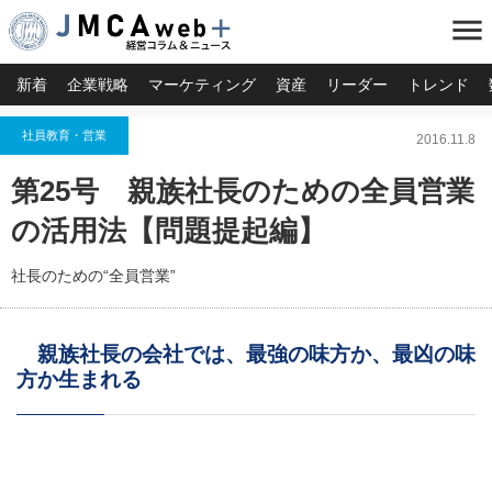
menu
新着
企業戦略
マーケティング
資産
リーダー
トレンド
社員教育・営業
2016.11.8
第25号 親族社長のための全員営業
の活用法【問題提起編】
社長のための“全員営業”
親族社長の会社では、最強の味方か、最凶の味
方か生まれる