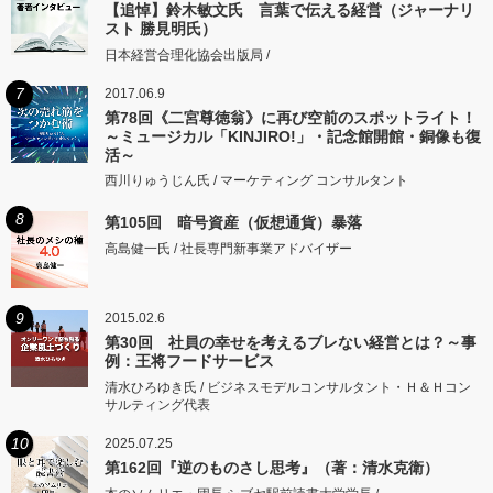
【追悼】鈴木敏文氏 言葉で伝える経営（ジャーナリ
スト 勝見明氏）
日本経営合理化協会出版局 /
7
2017.06.9
第78回《二宮尊徳翁》に再び空前のスポットライト！
～ミュージカル「KINJIRO!」・記念館開館・銅像も復
活～
西川りゅうじん氏 / マーケティング コンサルタント
8
第105回 暗号資産（仮想通貨）暴落
高島健一氏 / 社長専門新事業アドバイザー
9
2015.02.6
第30回 社員の幸せを考えるブレない経営とは？～事
例：王将フードサービス
清水ひろゆき氏 / ビジネスモデルコンサルタント・Ｈ＆Ｈコン
サルティング代表
10
2025.07.25
第162回『逆のものさし思考』（著：清水克衛）