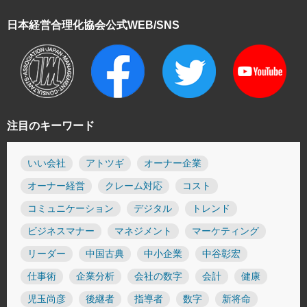
日本経営合理化協会
公式WEB/SNS
注目のキーワード
いい会社
アトツギ
オーナー企業
オーナー経営
クレーム対応
コスト
コミュニケーション
デジタル
トレンド
ビジネスマナー
マネジメント
マーケティング
リーダー
中国古典
中小企業
中谷彰宏
仕事術
企業分析
会社の数字
会計
健康
児玉尚彦
後継者
指導者
数字
新将命