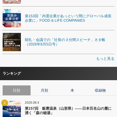
第153回「内需企業があっという間にグローバル成長
企業に」FOOD & LIFE COMPANIES
朝礼・会議での「社長の３分間スピーチ」ネタ帳
（2026年8月5日号）
もっと見る
ランキング
日別
月別
本
収録物
1
2026.08.4
第157回 飯豊温泉（山形県）――日本百名山の麓に
湧く「森の秘湯」