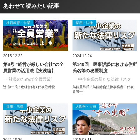
あわせて読みたい記事
社員教育・営業
採用・法律
2015.12.22
2024.12.24
第6号 “経営が厳しい会社”の全
第140回 民事訴訟における住所
員営業の活用法【実践編】
氏名等の秘匿制度
社長のための“全員営業”
中小企業の新たな法律リスク
辻 伸一氏 / 辻経営(有) 代表取締役
鳥飼重和氏 / 鳥飼総合法律事務所 代表
弁護士
採用・法律
人間学・古典
2021.10.26
2015.08.11