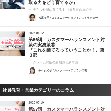
取る力をどう育てるか』
デキル社員に育てる！ 社員教育の決め手
松尾友子 / コミュニケーションインストラクター
2026.06.12
第56講 カスタマーハランスメント対
策の実務策㊸
『これを棄てろっていうことか！』第
３部
クレーム対応の新知識と新常識
中村友妃子 / カスタマーケアプラン代表
社員教育・営業カテゴリーのコラム
2026.07.10
第57講 カスタマーハランスメント対