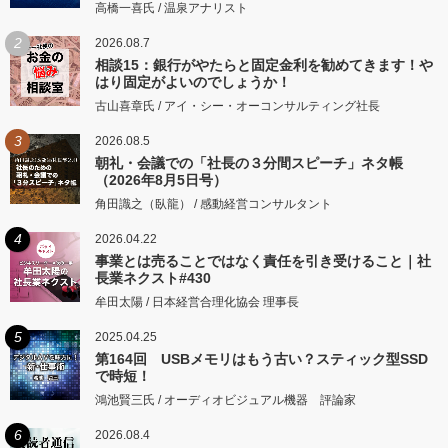
高橋一喜氏 / 温泉アナリスト
2
2026.08.7
相談15：銀行がやたらと固定金利を勧めてきます！や
はり固定がよいのでしょうか！
古山喜章氏 / アイ・シー・オーコンサルティング社長
3
2026.08.5
朝礼・会議での「社長の３分間スピーチ」ネタ帳
（2026年8月5日号）
角田識之（臥龍） / 感動経営コンサルタント
4
2026.04.22
事業とは売ることではなく責任を引き受けること｜社
長業ネクスト#430
牟田太陽 / 日本経営合理化協会 理事長
5
2025.04.25
第164回 USBメモリはもう古い？スティック型SSD
で時短！
鴻池賢三氏 / オーディオビジュアル機器 評論家
6
2026.08.4