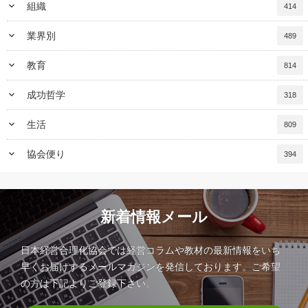
keyboard_arrow_down
組織
414
keyboard_arrow_down
業界別
489
keyboard_arrow_down
教育
814
keyboard_arrow_down
成功哲学
318
keyboard_arrow_down
生活
809
keyboard_arrow_down
協会便り
394
新着情報メール
日本経営合理化協会では経営コラムや教材の最新情報をいち
早くお届けするメールマガジンを発信しております。ご希望
の方は下記よりご登録下さい。