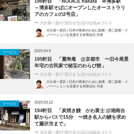
196軒目 「NOOICE hakata ＠博多駅
～博多駅そばにオープンしたオーストラリ
アのカフェの2号店」
大久保一彦の“流行る”お店の仕組みづくり
大久保一彦氏 / 日本の将来のために創業・第二創業・イ
ノベーションを支援する有限会社 代表
2025.04.9
サービス
195軒目 「麓寿庵 @京都市 〜旧今尾景
年宅の古民家で秘宝のわらび餅」
大久保一彦の“流行る”お店の仕組みづくり
大久保一彦氏 / 日本の将来のために創業・第二創業・イ
ノベーションを支援する有限会社 代表
2025.03.12
サービス
194軒目 「炭焼き鰻 かわ富士 @湘南台
駅からバスで15分 〜焼き名人の鰻を求め
て藤沢市まで」
大久保一彦の“流行る”お店の仕組みづくり