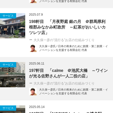
ノベーションを支援する有限会社 代表
2025.07.9
サービス
198軒目 「月夜野庭 銀の月 ＠群馬県利
根郡みなかみ町政所 ～紅茶がおいしいカ
ツレツ店」
大久保一彦の“流行る”お店の仕組みづくり
大久保一彦氏 / 日本の将来のために創業・第二創業・イ
ノベーションを支援する有限会社 代表
2025.06.11
サービス
197軒目 「calme ＠池尻大橋 ～ワイン
が光る佐野さんが一人二役の店」
大久保一彦の“流行る”お店の仕組みづくり
大久保一彦氏 / 日本の将来のために創業・第二創業・イ
ノベーションを支援する有限会社 代表
2025.05.14
サービス