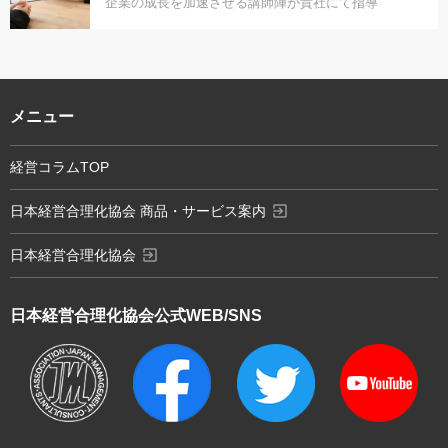
企業の成長を加速させる講師陣が貴社にて指導
メニュー
経営コラムTOP
exit_to_app
日本経営合理化協会 商品・サービス案内
exit_to_app
日本経営合理化協会
日本経営合理化協会
公式WEB/SNS