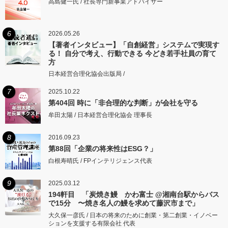
高島健一氏 / 社長専門新事業アドバイザー
6
2026.05.26
【著者インタビュー】「自創経営」システムで実現す
る！ 自分で考え、行動できる 今どき若手社員の育て
方
日本経営合理化協会出版局 /
7
2025.10.22
第404回 時に「非合理的な判断」が会社を守る
牟田太陽 / 日本経営合理化協会 理事長
8
2016.09.23
第88回「企業の将来性はESG？」
白根寿晴氏 / FPインテリジェンス代表
9
2025.03.12
194軒目 「炭焼き鰻 かわ富士 @湘南台駅からバス
で15分 〜焼き名人の鰻を求めて藤沢市まで」
大久保一彦氏 / 日本の将来のために創業・第二創業・イノベー
ションを支援する有限会社 代表