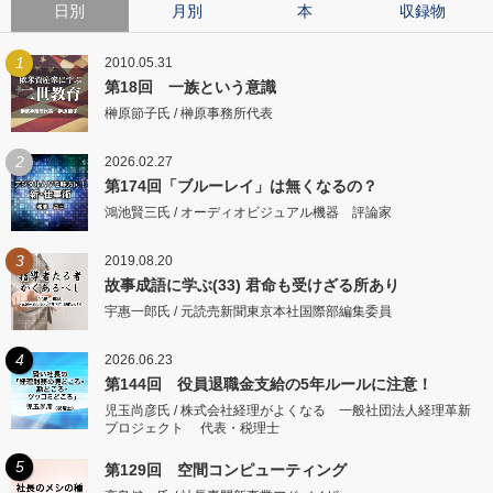
日別
月別
本
収録物
1
2010.05.31
第18回 一族という意識
榊原節子氏 / 榊原事務所代表
2
2026.02.27
第174回「ブルーレイ」は無くなるの？
鴻池賢三氏 / オーディオビジュアル機器 評論家
3
2019.08.20
故事成語に学ぶ(33) 君命も受けざる所あり
宇惠一郎氏 / 元読売新聞東京本社国際部編集委員
4
2026.06.23
第144回 役員退職金支給の5年ルールに注意！
児玉尚彦氏 / 株式会社経理がよくなる 一般社団法人経理革新
プロジェクト 代表・税理士
5
第129回 空間コンピューティング