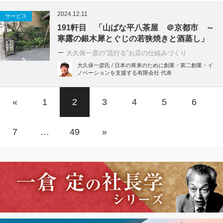
2024.12.11
サービス
191軒目 「山ばな平八茶屋 ＠京都市 ～
寒露の銀木犀とぐじの若狭焼きと酒蒸し」
大久保一彦の“流行る”お店の仕組みづくり
大久保一彦氏 / 日本の将来のために創業・第二創業・イ
ノベーションを支援する有限会社 代表
«
1
2
3
4
5
6
7
…
49
»