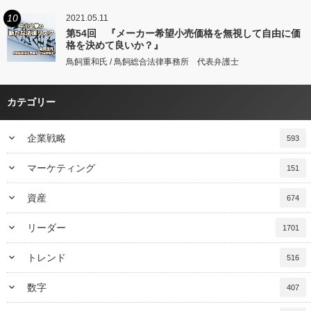
10
2021.05.11
第54回 『メーカー希望小売価格を無視して自由に価
格を決めて良いか？』
鳥飼重和氏 / 鳥飼総合法律事務所 代表弁護士
カテゴリー
keyboard_arrow_down
企業戦略
593
keyboard_arrow_down
マーケティング
151
keyboard_arrow_down
資産
674
keyboard_arrow_down
リーダー
1701
keyboard_arrow_down
トレンド
516
keyboard_arrow_down
数字
407