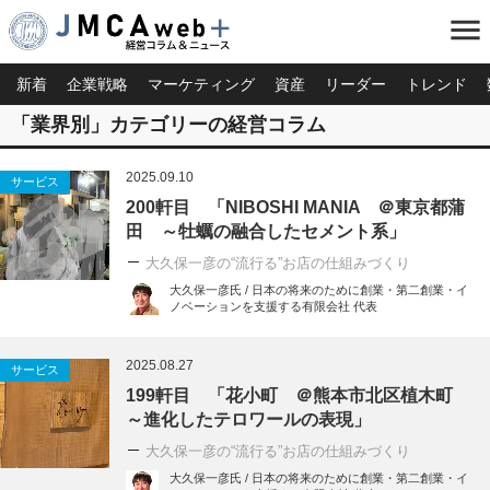
menu
新着
企業戦略
マーケティング
資産
リーダー
トレンド
「業界別」カテゴリーの経営コラム
2025.09.10
サービス
200軒目 「NIBOSHI MANIA ＠東京都蒲
田 ～牡蠣の融合したセメント系」
大久保一彦の“流行る”お店の仕組みづくり
大久保一彦氏 / 日本の将来のために創業・第二創業・イ
ノベーションを支援する有限会社 代表
2025.08.27
サービス
199軒目 「花小町 ＠熊本市北区植木町
～進化したテロワールの表現」
大久保一彦の“流行る”お店の仕組みづくり
大久保一彦氏 / 日本の将来のために創業・第二創業・イ