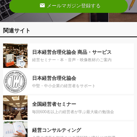
email
メールマガジン登録する
関連サイト
日本経営合理化協会 商品・サービス
経営セミナー・本・音声・映像教材のご案内
日本経営合理化協会
中堅・中小企業の経営者をサポート
全国経営者セミナー
毎回600名以上の経営者が学ぶ最大級の勉強会
経営コンサルティング