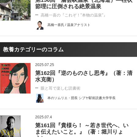
節理に圧倒される絶景温泉
高橋一喜の『これぞ！"本物の温泉"』
高橋一喜氏 / 温泉アナリスト
教養カテゴリーのコラム
2025.07.25
第162回『逆のものさし思考』（著：清
水克衛）
眼と耳で楽しむ読書術
本のソムリエ・団長 シブヤ駅前読書大学学長
2025.07.4
第161回『貴様ら！ ～若き世代へ、い
ま伝えたいこと。』（著：堀川りょ