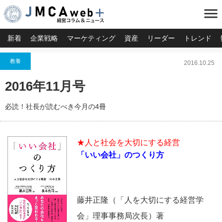
menu
新着
企業戦略
マーケティング
資産
リーダー
トレンド
教養
2016.10.25
2016年11月号
必読！社長が読むべき今月の4冊
★人と社会を大切にする経営
「いい会社」のつくり方
藤井正隆（「人を大切にする経営学
会」理事事務局次長）著