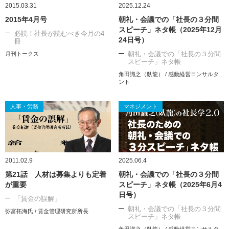
2015.03.31
2025.12.24
2015年4月号
朝礼・会議での「社長の３分間
スピーチ」ネタ帳（2025年12月
必読！社長が読むべき今月の4
24日号）
冊
朝礼・会議での「社長の３分間
月刊トークス
スピーチ」ネタ帳
角田識之（臥龍） / 感動経営コンサルタ
ント
人事・労務
マネジメント
2011.02.9
2025.06.4
第21話 人材は募集よりも定着
朝礼・会議での「社長の３分間
が重要
スピーチ」ネタ帳（2025年6月4
日号）
「賃金の誤解」
朝礼・会議での「社長の３分間
弥富拓海氏 / 賃金管理研究所所長
スピーチ」ネタ帳
角田識之（臥龍） / 感動経営コンサルタ