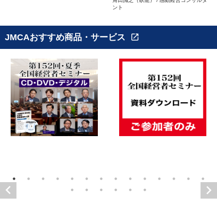
ント
JMCAおすすめ商品・サービス
open_in_new