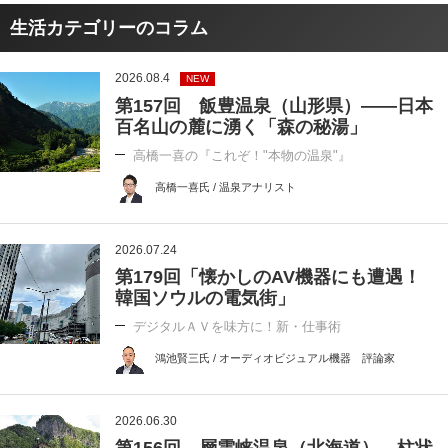
生活カテゴリーのコラム
2026.08.4
NEW
第157回 飯豊温泉（山形県）――日本
百名山の麓に湧く「森の秘湯」
高橋一喜の『これぞ！"本物の温泉"』
高橋一喜氏 / 温泉アナリスト
2026.07.24
第179回「懐かしのAV機器にも遭遇！
韓国ソウルの電気街」
デジタルＡＶを味方に！新・仕事術
鴻池賢三氏 / オーディオビジュアル機器 評論家
2026.06.30
第156回 層雲峡温泉（北海道）―柱状