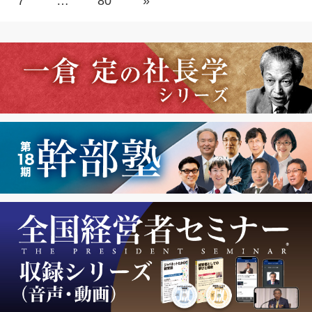
7
…
80
»