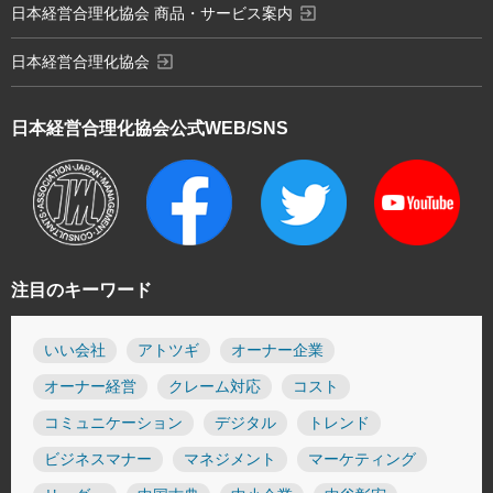
exit_to_app
日本経営合理化協会 商品・サービス案内
exit_to_app
日本経営合理化協会
日本経営合理化協会
公式WEB/SNS
注目のキーワード
いい会社
アトツギ
オーナー企業
オーナー経営
クレーム対応
コスト
コミュニケーション
デジタル
トレンド
ビジネスマナー
マネジメント
マーケティング