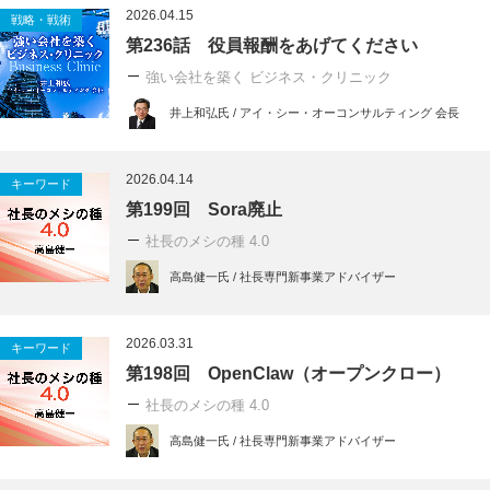
2026.04.15
戦略・戦術
第236話 役員報酬をあげてください
強い会社を築く ビジネス・クリニック
井上和弘氏 / アイ・シー・オーコンサルティング 会長
2026.04.14
キーワード
第199回 Sora廃止
社長のメシの種 4.0
高島健一氏 / 社長専門新事業アドバイザー
2026.03.31
キーワード
第198回 OpenClaw（オープンクロー）
社長のメシの種 4.0
高島健一氏 / 社長専門新事業アドバイザー