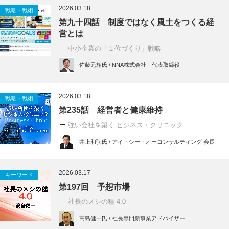
2026.03.18
戦略・戦術
第九十四話 制度ではなく風土をつくる経
営とは
中小企業の「１位づくり」戦略
佐藤元相氏 / NNA株式会社 代表取締役
2026.03.18
戦略・戦術
第235話 経営者と健康維持
強い会社を築く ビジネス・クリニック
井上和弘氏 / アイ・シー・オーコンサルティング 会長
2026.03.17
キーワード
第197回 予想市場
社長のメシの種 4.0
高島健一氏 / 社長専門新事業アドバイザー