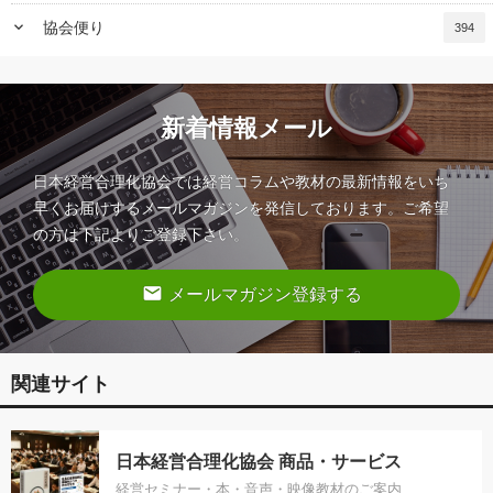
keyboard_arrow_down
協会便り
394
新着情報メール
日本経営合理化協会では経営コラムや教材の最新情報をいち
早くお届けするメールマガジンを発信しております。ご希望
の方は下記よりご登録下さい。
email
メールマガジン登録する
関連サイト
日本経営合理化協会 商品・サービス
経営セミナー・本・音声・映像教材のご案内