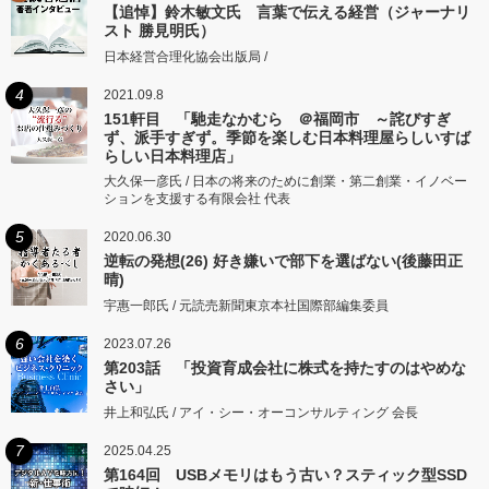
【追悼】鈴木敏文氏 言葉で伝える経営（ジャーナリ
スト 勝見明氏）
日本経営合理化協会出版局 /
4
2021.09.8
151軒目 「馳走なかむら ＠福岡市 ～詫びすぎ
ず、派手すぎず。季節を楽しむ日本料理屋らしいすば
らしい日本料理店」
大久保一彦氏 / 日本の将来のために創業・第二創業・イノベー
ションを支援する有限会社 代表
5
2020.06.30
逆転の発想(26) 好き嫌いで部下を選ばない(後藤田正
晴)
宇惠一郎氏 / 元読売新聞東京本社国際部編集委員
6
2023.07.26
第203話 「投資育成会社に株式を持たすのはやめな
さい」
井上和弘氏 / アイ・シー・オーコンサルティング 会長
7
2025.04.25
第164回 USBメモリはもう古い？スティック型SSD