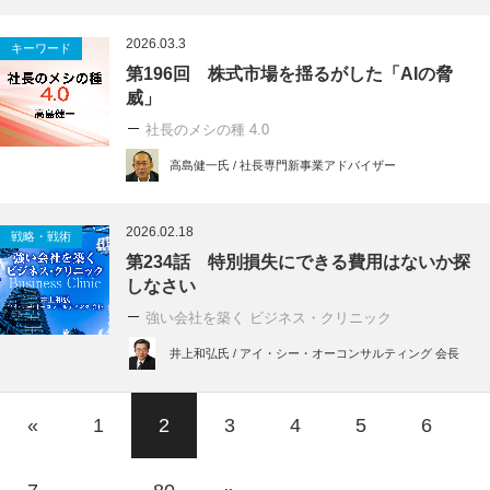
2026.03.3
キーワード
第196回 株式市場を揺るがした「AIの脅
威」
社長のメシの種 4.0
高島健一氏 / 社長専門新事業アドバイザー
2026.02.18
戦略・戦術
第234話 特別損失にできる費用はないか探
しなさい
強い会社を築く ビジネス・クリニック
井上和弘氏 / アイ・シー・オーコンサルティング 会長
«
1
2
3
4
5
6