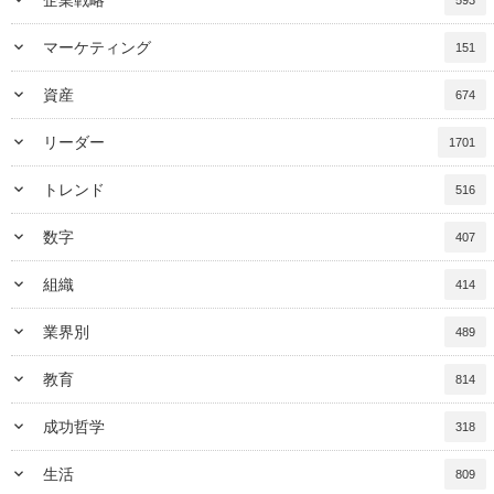
keyboard_arrow_down
マーケティング
151
keyboard_arrow_down
資産
674
keyboard_arrow_down
リーダー
1701
keyboard_arrow_down
トレンド
516
keyboard_arrow_down
数字
407
keyboard_arrow_down
組織
414
keyboard_arrow_down
業界別
489
keyboard_arrow_down
教育
814
keyboard_arrow_down
成功哲学
318
keyboard_arrow_down
生活
809