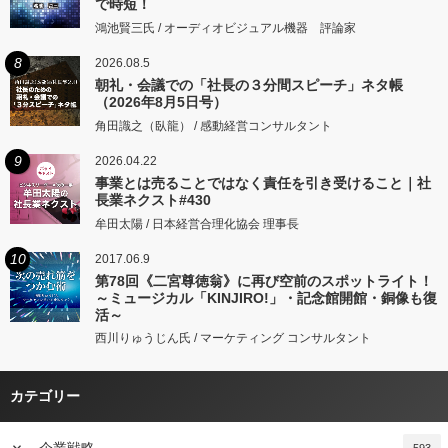
で時短！
鴻池賢三氏 / オーディオビジュアル機器 評論家
8
2026.08.5
朝礼・会議での「社長の３分間スピーチ」ネタ帳
（2026年8月5日号）
角田識之（臥龍） / 感動経営コンサルタント
9
2026.04.22
事業とは売ることではなく責任を引き受けること｜社
長業ネクスト#430
牟田太陽 / 日本経営合理化協会 理事長
10
2017.06.9
第78回《二宮尊徳翁》に再び空前のスポットライト！
～ミュージカル「KINJIRO!」・記念館開館・銅像も復
活～
西川りゅうじん氏 / マーケティング コンサルタント
カテゴリー
keyboard_arrow_down
企業戦略
593