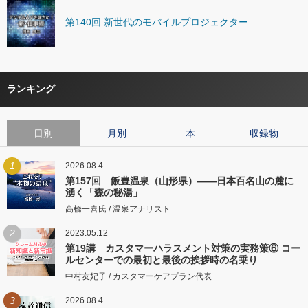
第140回 新世代のモバイルプロジェクター
ランキング
日別
月別
本
収録物
1
2026.08.4
第157回 飯豊温泉（山形県）――日本百名山の麓に
湧く「森の秘湯」
高橋一喜氏 / 温泉アナリスト
2
2023.05.12
第19講 カスタマーハラスメント対策の実務策⑥ コー
ルセンターでの最初と最後の挨拶時の名乗り
中村友妃子 / カスタマーケアプラン代表
3
2026.08.4