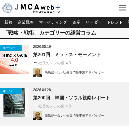
menu
新着
企業戦略
マーケティング
資産
リーダー
トレンド
「戦略・戦術」カテゴリーの経営コラム
2026.05.19
キーワード
第201回 ミュトス・モーメント
社長のメシの種 4.0
高島健一氏 / 社長専門新事業アドバイザー
2026.04.28
キーワード
第200回 韓国・ソウル視察レポート
社長のメシの種 4.0
高島健一氏 / 社長専門新事業アドバイザー