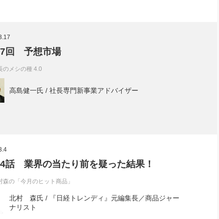
3.17
97回 予想市場
長のメシの種 4.0
高島健一氏 / 社長専門新事業アドバイザー
3.4
04話 業界の当たり前を疑った結果！
村森の「今月のヒット商品」
北村 森氏 / 『日経トレンディ』元編集長／商品ジャー
ナリスト