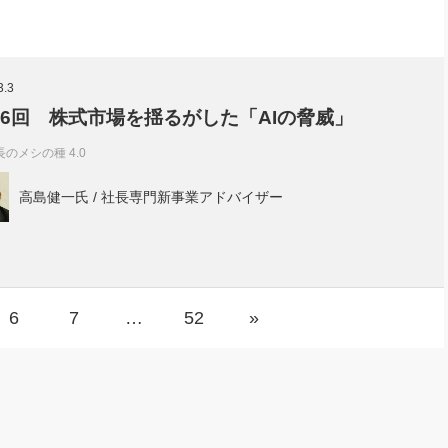
3.3
96回 株式市場を揺るがした「AIの脅威」
長のメシの種 4.0
高島健一氏 / 社長専門新事業アドバイザー
6
7
…
52
»