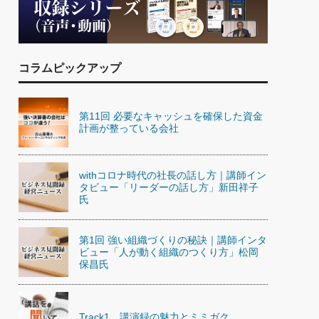
)
喜の『これぞ！"本物の温泉"』(157)
コラムピックアップ
第11回 必要なキャッシュを確保した資金
計画が整っている会社
withコロナ時代の社長の話し方｜講師イン
タビュー「リーダーの話し方」新田祥子
氏
第1回 強い組織づくりの秘訣｜講師インタ
ビュー「人が動く組織のつくり方」松岡
保昌氏
Track1 講演録の魅力とミミガク