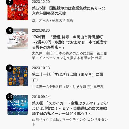
7
2023.12.20
第175話 国際競争力は産業集積にあり～北
京亦荘開発区の示唆
沈 才彬氏 / 多摩大学 教授
8
2023.08.30
176軒目 「活種 鮮寿 ＠岡山市野田屋町
～2貫400円（税別）でおまかせ一本で経営す
る異色の寿司店～」
大久保一彦氏 / 日本の将来のために創業・第二創
業・イノベーションを支援する有限会社 代表
9
2023.10.13
第二十一話「学ばざれば牆（まがき）に面
す」
井原隆一 / 埼玉銀行（現・りそな銀行）元専務
10
2018.09.14
第93回 「スカイカー（空飛ぶクルマ）」がい
よいよ現実に！～ＥＶ・自動運転の次の主戦
場で日の丸メーカーはどう戦う？～
西川りゅうじん氏 / マーケティング コンサルタン
ト