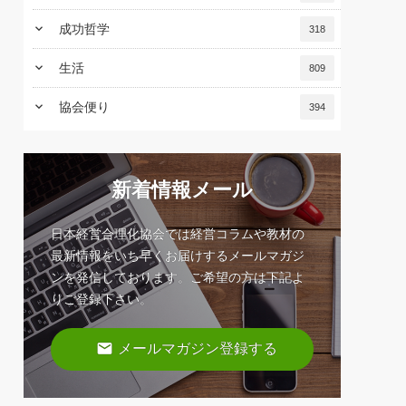
keyboard_arrow_down
成功哲学
318
keyboard_arrow_down
生活
809
keyboard_arrow_down
協会便り
394
新着情報メール
日本経営合理化協会では経営コラムや教材の
最新情報をいち早くお届けするメールマガジ
ンを発信しております。ご希望の方は下記よ
りご登録下さい。
email
メールマガジン登録する