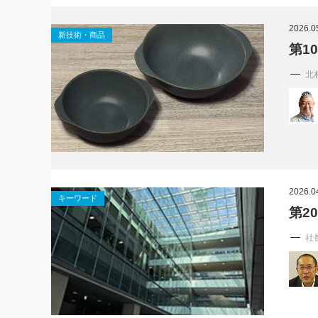
社長の右
2026.0
新技術・商品
酒井英之
第1
北
2026.0
キーワード
第2
社