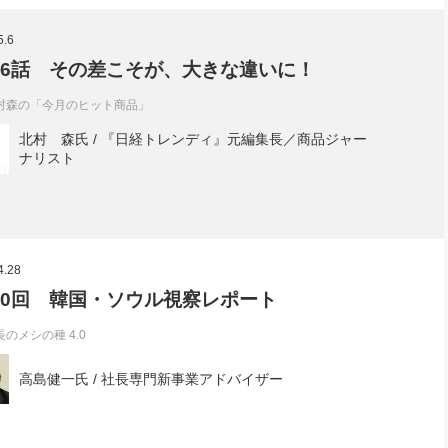
社長のための“全員営業”(30
腕をつくる 人と組織を動かす(200)
銀行交渉はこうしなさい！(12)
高橋一
5.6
行動科学マネジメント(5)
の社長のビジョン実現道場(10)
06話 その差こそが、大きな違いに！
村森の「今月のヒット商品」
北村 森氏 / 『日経トレンディ』元編集長／商品ジャー
ナリスト
4.28
00回 韓国・ソウル視察レポート
長のメシの種 4.0
高島健一氏 / 社長専門新事業アドバイザー