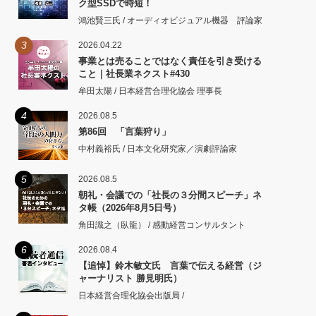
ク型SSDで時短！
鴻池賢三氏 / オーディオビジュアル機器 評論家
3
2026.04.22
事業とは売ることではなく責任を引き受ける
こと｜社長業ネクスト#430
牟田太陽 / 日本経営合理化協会 理事長
4
2026.08.5
第86回 「言葉狩り」
中村義裕氏 / 日本文化研究家／演劇評論家
5
2026.08.5
朝礼・会議での「社長の３分間スピーチ」ネ
タ帳（2026年8月5日号）
角田識之（臥龍） / 感動経営コンサルタント
6
2026.08.4
【追悼】鈴木敏文氏 言葉で伝える経営（ジ
ャーナリスト 勝見明氏）
日本経営合理化協会出版局 /