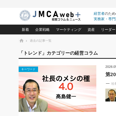
経営者
のため
実務家・専門
新着
企業戦略
マーケティング
資産
リーダー
ホーム
過去の記事一覧
中小企業の「１位づくり」戦略(96)
ネット戦略成功の秘訣 圧倒的に儲か
あなたの会社と資
オンリ
「トレンド」カテゴリーの経営コラム
利益を最大化する「業務改善」横田尚哉氏(5)
ビジネスを一瞬で制する！一流グロ
どうなる金融業界
ビジネ
る“社長の戦略印象リスクマネジメント
(446)
2026.0
強い会社を築く ビジネス・クリニック(240)
中国経済の最新動
キーワード
ロングセラーの玉手箱(9)
ピョー
2026.08.7
第2
日本レーザー「人を大切にしながら利益を上げ
事業承継の前に
第153回「内需企業があっとい
(3)
大復活＆快進撃！ユニバーサルスタ
きたいコト(12)
指導者た
う間にグローバル成長企業に」
社
は(5)
FOOD & LIFE COMPANIES
武器としてのM&A入門(3)
会社と社長のため
朝礼・
2026.08.5
最高の自分を表現する 成功イメージ戦
社長のための“儲かる通販”戦略視点(151)
深読み企業分析(1
楠木建の
朝礼・会議での「社長の３分
スピーチ」ネタ帳（2026年8
酒井光雄 成功事例に学ぶ繁栄企業の
日号）
継続経営 百話百行(85)
次もあ
野田久美子 香港ビジネス成功法(10)
社長の口