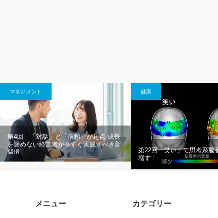
マネジメント
健康
第4回 「対話」と「信頼」が起点 成長
を諦めない経営者が今すぐ実践すべき新
第22回「笑い」で思考系脳
習慣
増す！
メニュー
カテゴリー