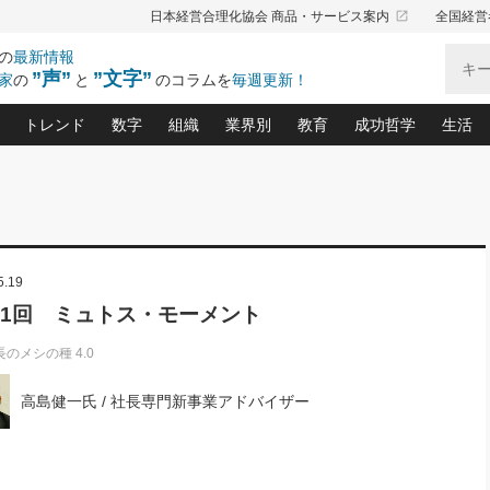
launch
日本経営合理化協会 商品・サービス案内
全国経営
の
最新情報
”声”
”文字”
家
の
と
のコラムを
毎週更新！
トレンド
数字
組織
業界別
教育
成功哲学
生活
る仕組みづくり講座(12)
産を守る一手(171)
ーワンで勝ち残る企業風土づくり(54)
《ニューヨーク発》ビジネスリーダーの先読み: 最新トレンド
オーナー社長の「お金の悩み相談室」(14)
「賃金の誤解」(135)
なぜ、トヨタ式で会社が伸びるのか？(
“出来る”管理職の条件(62)
中国哲学に学ぶ 不
おの
と戦略拠点(9)
(50)
ーバル経営者は知ってい
(39)
スリーダー×次の一手「牟田太陽の社長業ネクスト」
おカネが残る決算書にするために、やっておきたいこと(
中小企業の新たな法律リスク(178)
売れる住宅を創る 100の視点(100)
あなただからお願いしたいと
令和時代の「社長の
”(9)
「社長の繁盛トレンド通信」(90)
デジ
5.19
向(204)
会社を守り抜くための緊急対策(100)
職場の生産性を下げるハラスメントの予防策(1
大久保一彦の“流行る”お店の仕組みづく
クレーム対応 実践マニュアル
先人の名句名言の教
トル・F・グジバチの『経営戦略の新常識』(12)
北村森の「今月のヒット商品」(109)
リーダ
2026.08.5
2026.08.5
2
01回 ミュトス・モーメント
る経営」の極意
、決めておきたい、知っておきたい、やってお
強い決算書の会社はココが違う！(36)
賃金決定の定石(68)
柿内幸夫─社長のための現場改善(174
クレーム対応の新知識と新常
渡部昇一の「日本の
第109話 伝統的産品を21世紀
第86回 「言葉狩り」
ジオジャパンの成功要因と
る者かくあるべし(635)
次の売れ筋をつかむ術(102)
ワイ
に生かし切る！
が
長のメシの種 4.0
損益分岐点を下げる、Ｐ／Ｌ不況時代の新戦略(12)
顧客・社員・社会から支持される「ウェルビ
デキル社員に育てる！ 社員
経営に活かす“十八史
の資産管理講座(95)
会議での「社長の３分間スピーチ」ネタ帳(159)
社長のメシの種 4.0(206)
門」(23)
必読
新・会計経営と実学(37)
東川鷹年の「中小企業の人育
略(77)
高島健一氏 / 社長専門新事業アドバイザー
53)
「経営知になる考え方」(57)
眼と耳
間
決算書の“見える化”術(12)
業績アップにつながる！ワン
月5
ブランド戦略(39)
なたにお願いしたいと思われる「一流の仕事術」(28)
社長の
賢い社長の「経理財務の見どころ・勘どころ・ツッコ
欧米資産家に学ぶ二世教育(1
ぐせ経営哲学(100)
ろ」(149)
米国