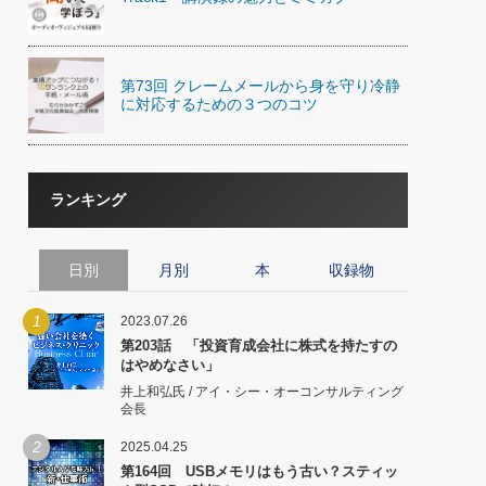
第73回 クレームメールから身を守り冷静
に対応するための３つのコツ
ランキング
日別
月別
本
収録物
1
2023.07.26
第203話 「投資育成会社に株式を持たすの
はやめなさい」
井上和弘氏 / アイ・シー・オーコンサルティング
会長
2
2025.04.25
第164回 USBメモリはもう古い？スティッ