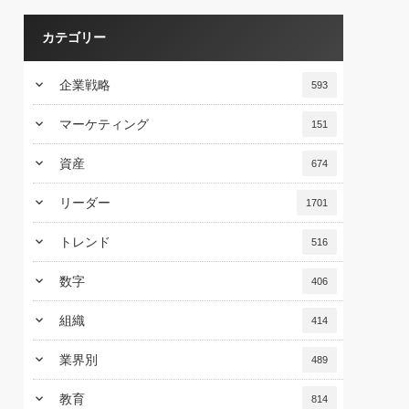
カテゴリー
keyboard_arrow_down
企業戦略
593
keyboard_arrow_down
マーケティング
151
keyboard_arrow_down
資産
674
keyboard_arrow_down
リーダー
1701
keyboard_arrow_down
トレンド
516
keyboard_arrow_down
数字
406
keyboard_arrow_down
組織
414
keyboard_arrow_down
業界別
489
keyboard_arrow_down
教育
814