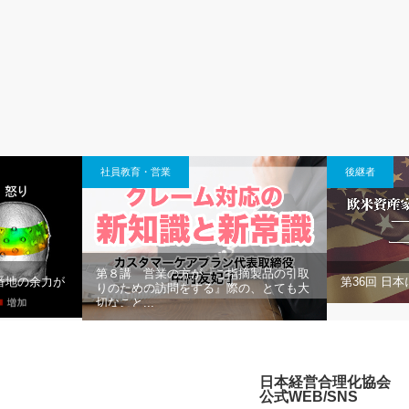
社員教育・営業
後継者
第８講 営業の方が『ご指摘製品の引取
第36回 日
番地の余力が
りのための訪問をする』際の、とても大
切なこと...
日本経営合理化協会
公式WEB/SNS