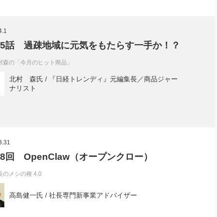
4.1
05話 過疎地域に元気をもたらす一手か！？
村森の「今月のヒット商品」
北村 森氏 / 『日経トレンディ』元編集長／商品ジャー
ナリスト
3.31
98回 OpenClaw（オープンクロー）
長のメシの種 4.0
高島健一氏 / 社長専門新事業アドバイザー