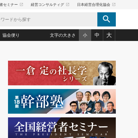
launch
launch
launch
者セミナー
経営コンサルティグ
日本経営合理化協会
search
大
中
協会便り
文字の大きさ
小
5)
況は会社守成の好機(38)
ころ心平の ──社長のための「か・ら・だマネジメント」
「愛読者通信」著者インタビュー(44)
34)
思われる 気配りの達人(127)
人間力の磨き方」(86)
ビジネス見聞録 経営ニュース(100)
タルＡＶを味方に！新・仕事術(180)
0)
り(210)
(92)
え 東洋思想に学ぶ経営学(132)
作間信司の経営無形庵(けいえいむぎょうあん)(166)
ー脳の鍛え方(32)
もっとみる
026.08.5
)
識(57)
指導者たち」(32)
経営セミナー情報局(1)
社長は「能力」の前に「資質」
ンを楽しむ基礎レッスン(12)
大事／社長業ネクスト #445
ーイング経営入
教育の決め手(203)
略”(30)
繁栄への着眼点 牟田太陽(76)
！社長が読むべき今月の4冊(88)
て」(38)
講話を聞いて学ぼう 実学・耳学・磨く「ミミガク」のすすめ
で楽しむ読書術(162)
(7)
ランク上の手紙・メール術(100)
「氣」(30)
ミどこ
00)
スポーツ・ビジネスに学ぶ心理学(98)