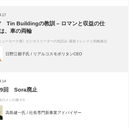
4.17
.7 Tin Buildingの教訓 – ロマンと収益の仕
は、車の両輪
ニューヨーク発》ビジネスリーダーの先読み: 最新トレンドと戦略拠点
日野江都子氏 / リアルコスモポリタンCEO
4.14
99回 Sora廃止
長のメシの種 4.0
高島健一氏 / 社長専門新事業アドバイザー