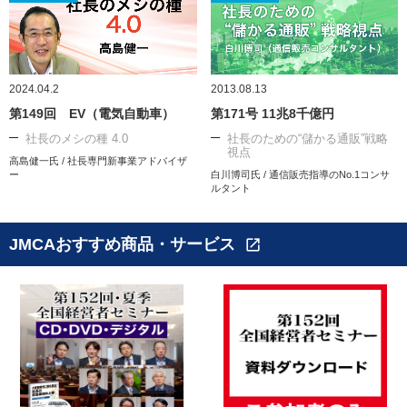
2024.04.2
2013.08.13
第149回 EV（電気自動車）
第171号 11兆8千億円
社長のメシの種 4.0
社長のための“儲かる通販”戦略
視点
高島健一氏 / 社長専門新事業アドバイザ
ー
白川博司氏 / 通信販売指導のNo.1コンサ
ルタント
JMCAおすすめ商品・サービス
open_in_new