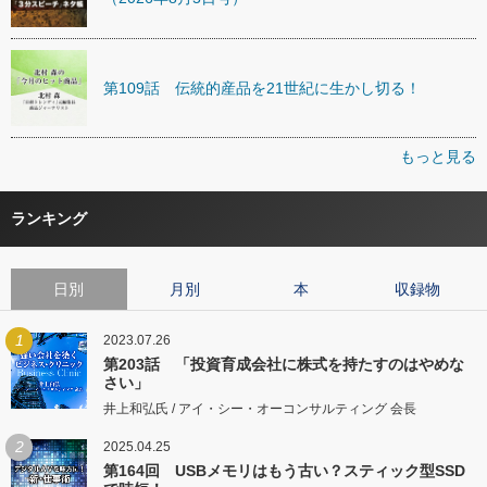
第109話 伝統的産品を21世紀に生かし切る！
もっと見る
ランキング
日別
月別
本
収録物
1
2023.07.26
第203話 「投資育成会社に株式を持たすのはやめな
さい」
井上和弘氏 / アイ・シー・オーコンサルティング 会長
2
2025.04.25
第164回 USBメモリはもう古い？スティック型SSD