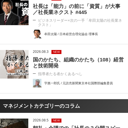
社長は「能力」の前に「資質」が大事
／社長業ネクスト #445
ビジネスリーダー×次の一手「牟田太陽の社長業ネ
クスト」
牟田太陽 / 日本経営合理化協会 理事長
2026.08.3
NEW
国のかたち、組織のかたち（108）経営
と技術開発
指導者たる者かくあるべし
宇惠一郎氏 / 元読売新聞東京本社国際部編集委員
マネジメントカテゴリーのコラム
2026.08.5
NEW