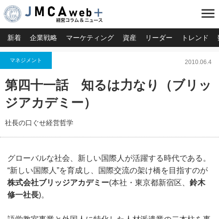
menu
新着
企業戦略
マーケティング
資産
リーダー
トレンド
マネジメント
2010.06.4
第四十一話 知るは力なり（ブリッ
ジアカデミー）
社長の口ぐせ経営哲学
グローバルな社会、新しい国際人が活躍する時代である。
“新しい国際人”を育成し、国際交流の架け橋を目指すのが
株式会社ブリッジアカデミー
(本社・東京都新宿区、
鈴木
修一社長
)。