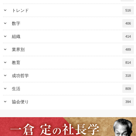
keyboard_arrow_down
トレンド
516
keyboard_arrow_down
数字
406
keyboard_arrow_down
組織
414
keyboard_arrow_down
業界別
489
keyboard_arrow_down
教育
814
keyboard_arrow_down
成功哲学
318
keyboard_arrow_down
生活
809
keyboard_arrow_down
協会便り
394