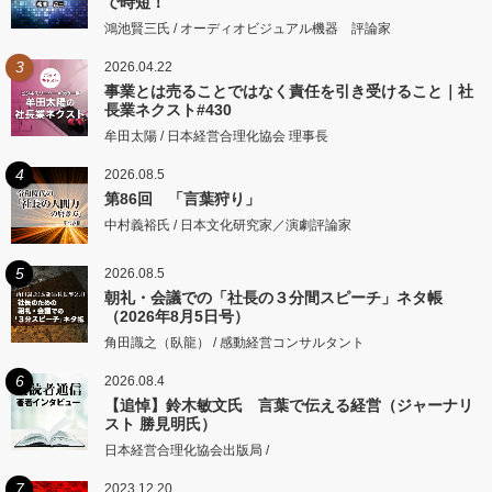
で時短！
鴻池賢三氏 / オーディオビジュアル機器 評論家
3
2026.04.22
事業とは売ることではなく責任を引き受けること｜社
長業ネクスト#430
牟田太陽 / 日本経営合理化協会 理事長
4
2026.08.5
第86回 「言葉狩り」
中村義裕氏 / 日本文化研究家／演劇評論家
5
2026.08.5
朝礼・会議での「社長の３分間スピーチ」ネタ帳
（2026年8月5日号）
角田識之（臥龍） / 感動経営コンサルタント
6
2026.08.4
【追悼】鈴木敏文氏 言葉で伝える経営（ジャーナリ
スト 勝見明氏）
日本経営合理化協会出版局 /
7
2023.12.20