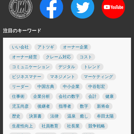
注目のキーワード
いい会社
アトツギ
オーナー企業
オーナー経営
クレーム対応
コスト
コミュニケーション
デジタル
トレンド
ビジネスマナー
マネジメント
マーケティング
リーダー
中国古典
中小企業
中谷彰宏
仕事術
企業分析
会社の数字
会計
健康
児玉尚彦
後継者
指導者
数字
新将命
歴史
決算書
法律
温泉 癒し
牟田太陽
生産性向上
社員教育
社長業
競争戦略