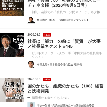
朝礼・会議での「社長の３分間スピー
チ」ネタ帳（2026年8月5日号）
朝礼・会議での「社長の３分間スピーチ」ネタ帳
角田識之（臥龍） / 感動経営コンサルタント
2026.08.5
NEW
社長は「能力」の前に「資質」が大事
／社長業ネクスト #445
ビジネスリーダー×次の一手「牟田太陽の社長業ネ
クスト」
牟田太陽 / 日本経営合理化協会 理事長
2026.08.3
NEW
国のかたち、組織のかたち（108）経営
と技術開発
指導者たる者かくあるべし
宇惠一郎氏 / 元読売新聞東京本社国際部編集委員