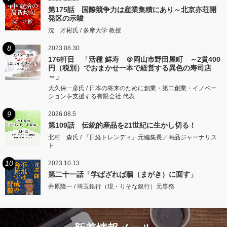
第175話 国際競争力は産業集積にあり～北京亦荘開
発区の示唆
沈 才彬氏 / 多摩大学 教授
8
2023.08.30
176軒目 「活種 鮮寿 ＠岡山市野田屋町 ～2貫400
円（税別）でおまかせ一本で経営する異色の寿司店
～」
大久保一彦氏 / 日本の将来のために創業・第二創業・イノベー
ションを支援する有限会社 代表
9
2026.08.5
第109話 伝統的産品を21世紀に生かし切る！
北村 森氏 / 『日経トレンディ』元編集長／商品ジャーナリス
ト
10
2023.10.13
第二十一話「学ばざれば牆（まがき）に面す」
井原隆一 / 埼玉銀行（現・りそな銀行）元専務