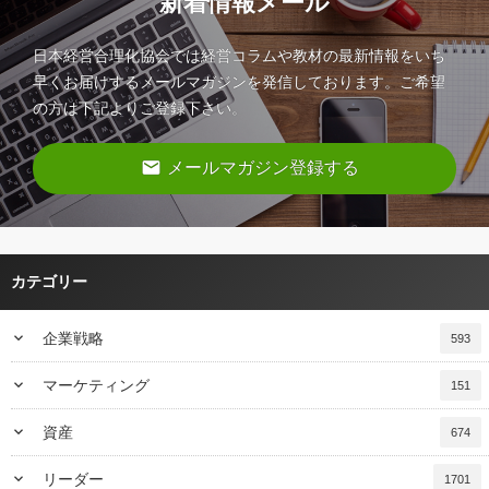
新着情報メール
日本経営合理化協会では経営コラムや教材の最新情報をいち
早くお届けするメールマガジンを発信しております。ご希望
の方は下記よりご登録下さい。
email
メールマガジン登録する
カテゴリー
keyboard_arrow_down
企業戦略
593
keyboard_arrow_down
マーケティング
151
keyboard_arrow_down
資産
674
keyboard_arrow_down
リーダー
1701