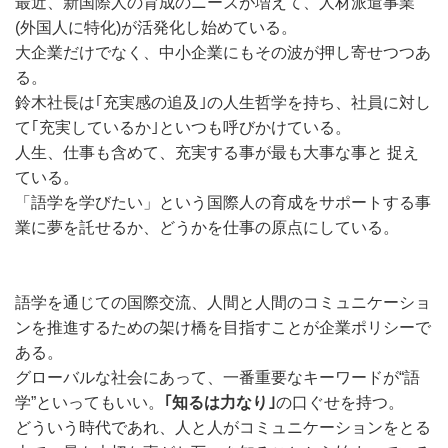
最近、新国際人の育成のニーズが増えて、人材派遣事業
(外国人に特化)が活発化し始めている。
大企業だけでなく、中小企業にもその波が押し寄せつつあ
る。
鈴木社長は｢充実感の追及｣の人生哲学を持ち、社員に対し
て｢充実しているか｣といつも呼びかけている。
人生、仕事も含めて、充実する事が最も大事な事と 捉え
ている。
「語学を学びたい」という国際人の育成をサポートする事
業に夢を託せるか、どうかを仕事の原点にしている。
語学を通じての国際交流、人間と人間のコミュニケーショ
ンを推進するための架け橋を目指すことが企業ポリシーで
ある。
グローバルな社会にあって、一番重要なキーワードが“語
学”といってもいい。
｢知るは力なり｣
の口ぐせを持つ。
どういう時代であれ、人と人がコミュニケーションをとる