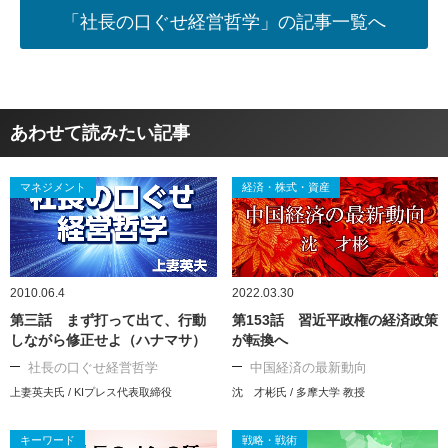
「社長の口ぐせ経営哲学」の記事一覧へ
あわせて読みたい記事
マネジメント
経済・株式・資産
2010.06.4
2022.03.30
第三話 まず打って出て、行動
第153話 習近平政権の経済政策
しながら修正せよ（ハナマサ）
が転換へ
社長の口ぐせ経営哲学
中国経済の最新動向
上妻英夫氏 / KIプレス代表取締役
沈 才彬氏 / 多摩大学 教授
キーワード
戦略・戦術