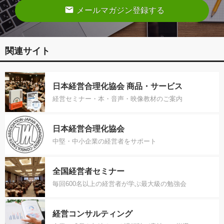
email
メールマガジン登録する
関連サイト
日本経営合理化協会 商品・サービス
経営セミナー・本・音声・映像教材のご案内
日本経営合理化協会
中堅・中小企業の経営者をサポート
全国経営者セミナー
毎回600名以上の経営者が学ぶ最大級の勉強会
経営コンサルティング