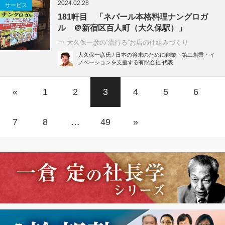
2024.02.28
サービス
181軒目 「ネパール本格料理ナングロガ
ル ＠新宿区百人町（大久保駅）」
大久保一彦の“流行る”お店の仕組みづくり
大久保一彦氏 / 日本の将来のために創業・第二創業・イ
ノベーションを支援する有限会社 代表
«
1
2
3
4
5
6
7
8
…
49
»