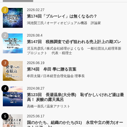
1
2026.02.27
第174回「ブルーレイ」は無くなるの？
鴻池賢三氏 / オーディオビジュアル機器 評論家
2
2026.08.4
第147回 税務調査で必ず狙われる売上計上の期ズレ
児玉尚彦氏 / 株式会社経理がよくなる 一般社団法人経理革新
プロジェクト 代表・税理士
3
2026.06.19
第74回 牟田 學に贈る言葉
牟田太陽 / 日本経営合理化協会 理事長
4
2024.08.27
第123回 長湯温泉(大分県) 恥ずかしいけれど湯は最
高！ 炭酸の露天風呂
高橋一喜氏 / 温泉アナリスト
5
2025.06.17
国のかたち、組織のかたち(51) 永世中立の努力(オー