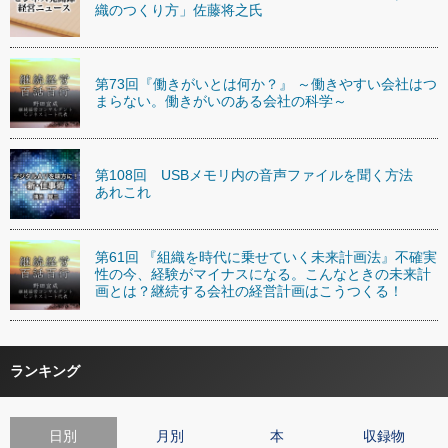
織のつくり方」佐藤将之氏
第73回『働きがいとは何か？』 ～働きやすい会社はつ
まらない。働きがいのある会社の科学～
第108回 USBメモリ内の音声ファイルを聞く方法
あれこれ
第61回 『組織を時代に乗せていく未来計画法』不確実
性の今、経験がマイナスになる。こんなときの未来計
画とは？継続する会社の経営計画はこうつくる！
ランキング
日別
月別
本
収録物