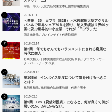
ストリア 上)
宇惠一郎氏 / 元読売新聞東京本社国際部編集委員
6
2016.11.1
＜事例―35 日プラ（B2B）＞水族館用大型アクリル
パネルで世界シェア70％を誇り、納入実績は世界60ヶ
国に及ぶ世界的中小企業...それが「日プラ」だ
酒井光雄氏 / ブレインゲイト代表取締役
7
2018.02.14
第2回 何でもかんでもハラスメントにされる窮屈な
時代に突入！
野崎大輔氏 / 日本労働教育総合研究所 所長／グラウンドワー
ク・パートナーズ 代表
8
2023.09.12
第109回 インボイス制度について気を付けるべきこ
とは？
鳥飼重和氏 / 鳥飼総合法律事務所 代表弁護士
9
2015.02.6
第9回 B/S（貸借対照表）になると、何が良くて何が
悪いのか、がわからない。