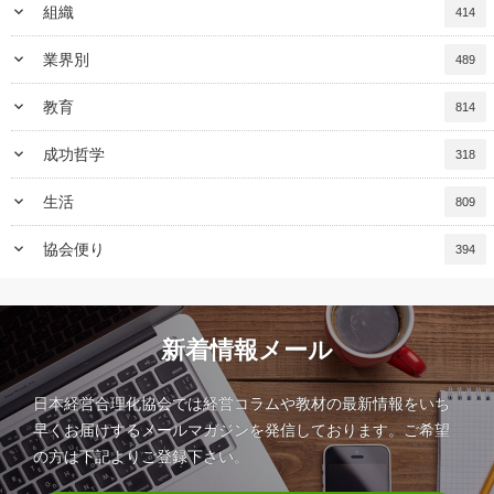
keyboard_arrow_down
組織
414
keyboard_arrow_down
業界別
489
keyboard_arrow_down
教育
814
keyboard_arrow_down
成功哲学
318
keyboard_arrow_down
生活
809
keyboard_arrow_down
協会便り
394
新着情報メール
日本経営合理化協会では経営コラムや教材の最新情報をいち
早くお届けするメールマガジンを発信しております。ご希望
の方は下記よりご登録下さい。