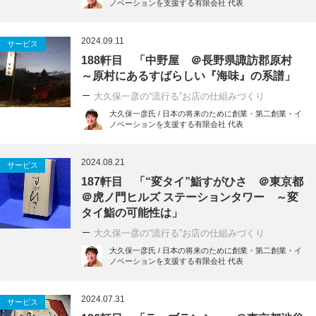
ノベーションを支援する有限会社 代表
2024.09.11
サービス
188軒目 「中野屋 ＠長野県諏訪郡原村
～原村にあるすばらしい『海味』の系譜」
大久保一彦の“流行る”お店の仕組みづくり
大久保一彦氏 / 日本の将来のために創業・第二創業・イ
ノベーションを支援する有限会社 代表
2024.08.21
サービス
187軒目 「“変タイ”鮨すがひさ ＠東京都
＠虎ノ門ヒルズ ステーションタワー ～変
タイ鮨の可能性は」
大久保一彦の“流行る”お店の仕組みづくり
大久保一彦氏 / 日本の将来のために創業・第二創業・イ
ノベーションを支援する有限会社 代表
2024.07.31
サービス