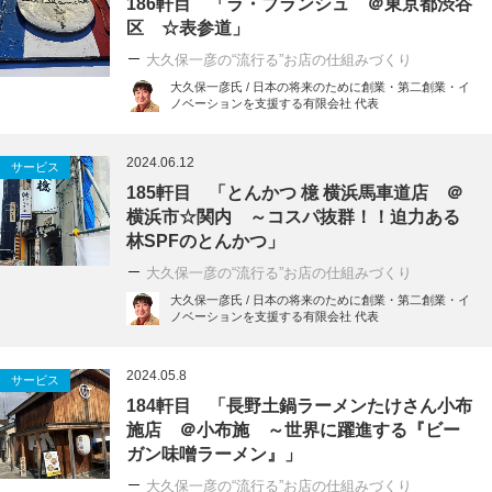
186軒目 「ラ・ブランシュ ＠東京都渋谷
区 ☆表参道」
大久保一彦の“流行る”お店の仕組みづくり
大久保一彦氏 / 日本の将来のために創業・第二創業・イ
ノベーションを支援する有限会社 代表
2024.06.12
サービス
185軒目 「とんかつ 檍 横浜馬車道店 ＠
横浜市☆関内 ～コスパ抜群！！迫力ある
林SPFのとんかつ」
大久保一彦の“流行る”お店の仕組みづくり
大久保一彦氏 / 日本の将来のために創業・第二創業・イ
ノベーションを支援する有限会社 代表
2024.05.8
サービス
184軒目 「長野土鍋ラーメンたけさん小布
施店 ＠小布施 ～世界に躍進する『ビー
ガン味噌ラーメン』」
大久保一彦の“流行る”お店の仕組みづくり