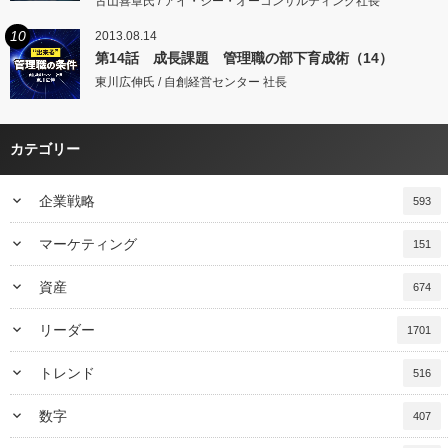
古山喜章氏 / アイ・シー・オーコンサルティング社長
10
2013.08.14
第14話 成長課題 管理職の部下育成術（14）
東川広伸氏 / 自創経営センター 社長
カテゴリー
keyboard_arrow_down
企業戦略
593
keyboard_arrow_down
マーケティング
151
keyboard_arrow_down
資産
674
keyboard_arrow_down
リーダー
1701
keyboard_arrow_down
トレンド
516
keyboard_arrow_down
数字
407