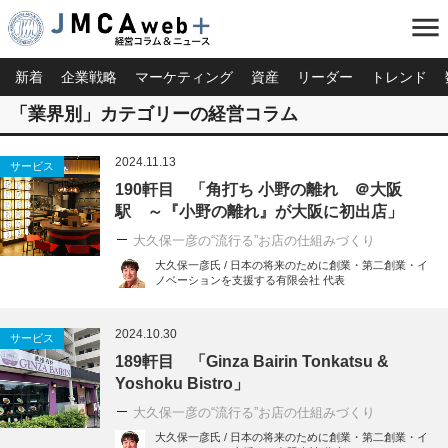
menu
新着
企業戦略
マーケティング
資産
リーダー
トレンド
「業界別」カテゴリーの経営コラム
2024.11.13
サービス
190軒目 「角打ち 小野の離れ ＠大阪
駅 ～『小野の離れ』が大阪に初出店」
大久保一彦の“流行る”お店の仕組みづくり
大久保一彦氏 / 日本の将来のために創業・第二創業・イ
ノベーションを支援する有限会社 代表
2024.10.30
サービス
189軒目 「Ginza Bairin Tonkatsu &
Yoshoku Bistro」
大久保一彦の“流行る”お店の仕組みづくり
大久保一彦氏 / 日本の将来のために創業・第二創業・イ