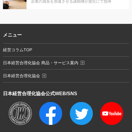
企業の成長を加速させる講師陣が貴社にて指導
メニュー
経営コラムTOP
exit_to_app
日本経営合理化協会 商品・サービス案内
exit_to_app
日本経営合理化協会
日本経営合理化協会
公式WEB/SNS