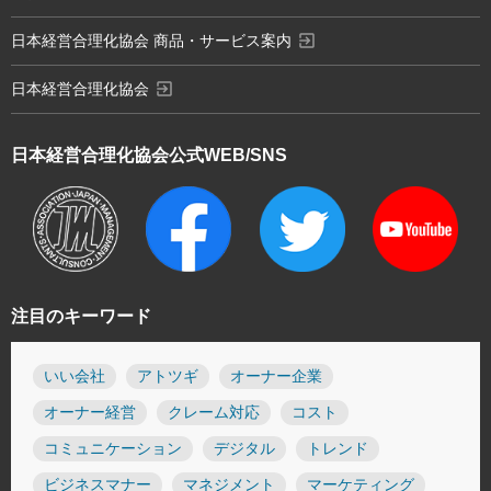
exit_to_app
日本経営合理化協会 商品・サービス案内
exit_to_app
日本経営合理化協会
日本経営合理化協会
公式WEB/SNS
注目のキーワード
いい会社
アトツギ
オーナー企業
オーナー経営
クレーム対応
コスト
コミュニケーション
デジタル
トレンド
ビジネスマナー
マネジメント
マーケティング