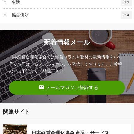
keyboard_arrow_down
生活
809
keyboard_arrow_down
協会便り
394
新着情報メール
日本経営合理化協会では経営コラムや教材の最新情報をいち
早くお届けするメールマガジンを発信しております。ご希望
の方は下記よりご登録下さい。
email
メールマガジン登録する
関連サイト
日本経営合理化協会 商品・サービス