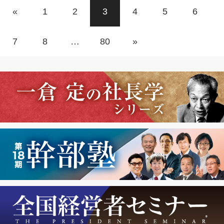
«
1
2
3
4
5
6
7
8
…
80
»