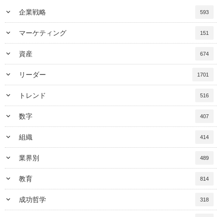
keyboard_arrow_down
企業戦略
593
keyboard_arrow_down
マーケティング
151
keyboard_arrow_down
資産
674
keyboard_arrow_down
リーダー
1701
keyboard_arrow_down
トレンド
516
keyboard_arrow_down
数字
407
keyboard_arrow_down
組織
414
keyboard_arrow_down
業界別
489
keyboard_arrow_down
教育
814
keyboard_arrow_down
成功哲学
318