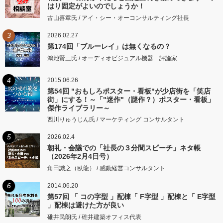
はり固定がよいのでしょうか！
古山喜章氏 / アイ・シー・オーコンサルティング社長
3
2026.02.27
第174回「ブルーレイ」は無くなるの？
鴻池賢三氏 / オーディオビジュアル機器 評論家
4
2015.06.26
第54回 "おもしろポスター・看板"が少店街を「笑店
街」にする！～「"迷作"（謎作？）ポスター・看板」
傑作ライブラリー～
西川りゅうじん氏 / マーケティング コンサルタント
5
2026.02.4
朝礼・会議での「社長の３分間スピーチ」ネタ帳
（2026年2月4日号）
角田識之（臥龍） / 感動経営コンサルタント
6
2014.06.20
第57回 「 コの字型 」配棟「 F字型 」配棟と「 E字型
」配棟は避けた方が良い
碓井民朗氏 / 碓井建築オフィス代表