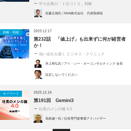
中小企業の「１位づくり」戦略
佐藤元相氏 / NNA株式会社 代表取締役
2025.12.17
戦略・戦術
第232話 「値上げ」も出来ずに何が経営者
か！
強い会社を築く ビジネス・クリニック
井上和弘氏 / アイ・シー・オーコンサルティング 会長
設定しないでください
2025.12.16
キーワード
第191回 Gemini3
社長のメシの種 4.0
高島健一氏 / 社長専門新事業アドバイザー