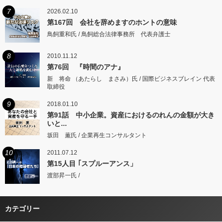
7
2026.02.10
第167回 会社を辞めますのホントの意味
鳥飼重和氏 / 鳥飼総合法律事務所 代表弁護士
8
2010.11.12
第76回 『時間のアナ』
新 将命 （あたらし まさみ）氏 / 国際ビジネスブレイン 代表
取締役
9
2018.01.10
第91話 中小企業。資産におけるのれんの金額が大き
いと...
坂田 薫氏 / 企業再生コンサルタント
10
2011.07.12
第15人目 ｢スプルーアンス」
渡部昇一氏 /
カテゴリー