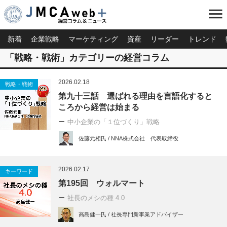
menu
新着
企業戦略
マーケティング
資産
リーダー
トレンド
「戦略・戦術」カテゴリーの経営コラム
2026.02.18
戦略・戦術
第九十三話 選ばれる理由を言語化すると
ころから経営は始まる
中小企業の「１位づくり」戦略
佐藤元相氏 / NNA株式会社 代表取締役
2026.02.17
キーワード
第195回 ウォルマート
社長のメシの種 4.0
高島健一氏 / 社長専門新事業アドバイザー