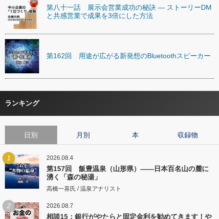
第八十一話 展示会営業成功の秘訣 ― ストーリーDM
と共感営業で成果を3倍にした方法
第162回 用途が広がる新発想のBluetoothスピーカー
ランキング
日別
月別
本
収録物
1
2026.08.4
第157回 飯豊温泉（山形県）――日本百名山の麓に
湧く「森の秘湯」
高橋一喜氏 / 温泉アナリスト
2
2026.08.7
相談15：銀行がやたらと固定金利を勧めてきます！や