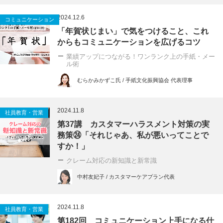
2024.12.6
コミュニケーション
「年賀状じまい」で気をつけること、これ
からもコミュニケーションを広げるコツ
業績アップにつながる！ワンランク上の手紙・メー
ル術
むらかみかずこ氏 / 手紙文化振興協会 代表理事
2024.11.8
社員教育・営業
第37講 カスタマーハラスメント対策の実
務策㉔「それじゃあ、私が悪いってことで
すか！」
クレーム対応の新知識と新常識
中村友妃子 / カスタマーケアプラン代表
2024.11.8
社員教育・営業
第182回 コミュニケーション上手になる仕