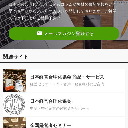
日本経営合理化協会では経営コラムや教材の最新情報をいち
早くお届けするメールマガジンを発信しております。ご希望
の方は下記よりご登録下さい。
email
メールマガジン登録する
関連サイト
日本経営合理化協会 商品・サービス
経営セミナー・本・音声・映像教材のご案内
日本経営合理化協会
中堅・中小企業の経営者をサポート
全国経営者セミナー