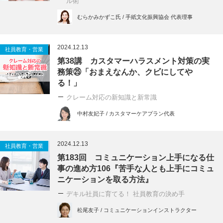
ル術
むらかみかずこ氏 / 手紙文化振興協会 代表理事
2024.12.13
社員教育・営業
第38講 カスタマーハラスメント対策の実
務策㉕「おまえなんか、クビにしてや
る！」
クレーム対応の新知識と新常識
中村友妃子 / カスタマーケアプラン代表
2024.12.13
社員教育・営業
第183回 コミュニケーション上手になる仕
事の進め方106『苦手な人とも上手にコミュ
ニケーションを取る方法』
デキル社員に育てる！ 社員教育の決め手
松尾友子 / コミュニケーションインストラクター