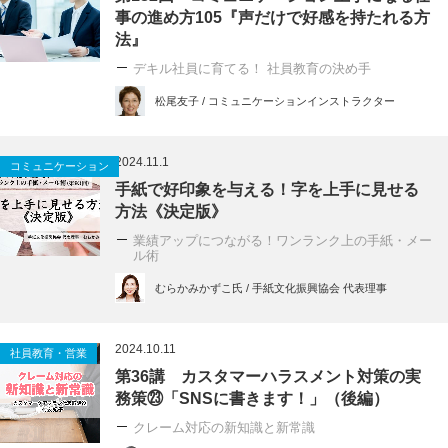
事の進め方105『声だけで好感を持たれる方
法』
デキル社員に育てる！ 社員教育の決め手
松尾友子 / コミュニケーションインストラクター
2024.11.1
コミュニケーション
手紙で好印象を与える！字を上手に見せる
方法《決定版》
業績アップにつながる！ワンランク上の手紙・メー
ル術
むらかみかずこ氏 / 手紙文化振興協会 代表理事
2024.10.11
社員教育・営業
第36講 カスタマーハラスメント対策の実
務策㉓「SNSに書きます！」（後編）
クレーム対応の新知識と新常識