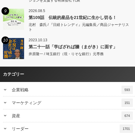
ションを支援する有限会社 代表
9
2026.08.5
第109話 伝統的産品を21世紀に生かし切る！
北村 森氏 / 『日経トレンディ』元編集長／商品ジャーナリス
ト
10
2023.10.13
第二十一話「学ばざれば牆（まがき）に面す」
井原隆一 / 埼玉銀行（現・りそな銀行）元専務
カテゴリー
keyboard_arrow_down
企業戦略
593
keyboard_arrow_down
マーケティング
151
keyboard_arrow_down
資産
674
keyboard_arrow_down
リーダー
1701