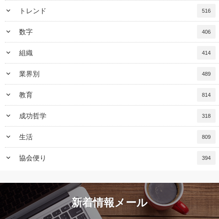
keyboard_arrow_down
トレンド
516
keyboard_arrow_down
数字
406
keyboard_arrow_down
組織
414
keyboard_arrow_down
業界別
489
keyboard_arrow_down
教育
814
keyboard_arrow_down
成功哲学
318
keyboard_arrow_down
生活
809
keyboard_arrow_down
協会便り
394
新着情報メール