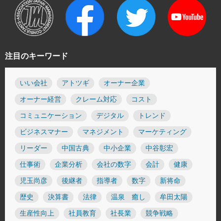
注目のキーワード
いい会社
アトツギ
オーナー企業
オーナー経営
クレーム対応
コスト
コミュニケーション
デジタル
トレンド
ビジネスマナー
マネジメント
マーケティング
リーダー
中国古典
中小企業
中谷彰宏
仕事術
企業分析
会社の数字
会計
健康
児玉尚彦
後継者
指導者
数字
新将命
歴史
決算書
法律
温泉 癒し
牟田太陽
生産性向上
社員教育
社長業
競争戦略