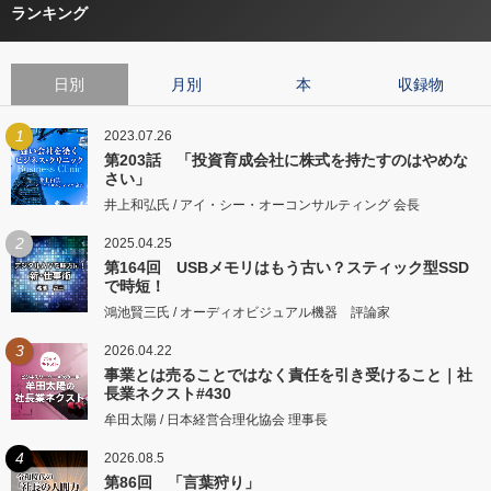
ランキング
日別
月別
本
収録物
1
2023.07.26
第203話 「投資育成会社に株式を持たすのはやめな
さい」
井上和弘氏 / アイ・シー・オーコンサルティング 会長
2
2025.04.25
第164回 USBメモリはもう古い？スティック型SSD
で時短！
鴻池賢三氏 / オーディオビジュアル機器 評論家
3
2026.04.22
事業とは売ることではなく責任を引き受けること｜社
長業ネクスト#430
牟田太陽 / 日本経営合理化協会 理事長
4
2026.08.5
第86回 「言葉狩り」