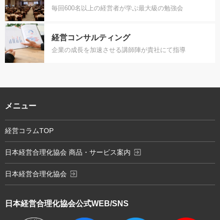
毎回600名以上の経営者が学ぶ最大級の勉強会
経営コンサルティング
企業の成長を加速させる講師陣が貴社にて指導
メニュー
経営コラムTOP
exit_to_app
日本経営合理化協会 商品・サービス案内
exit_to_app
日本経営合理化協会
日本経営合理化協会
公式WEB/SNS