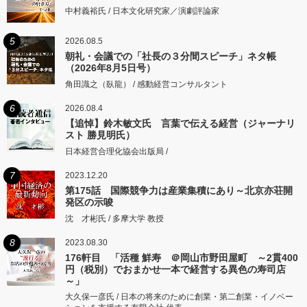
中村義裕氏 / 日本文化研究家／演劇評論家
5
2026.08.5
朝礼・会議での「社長の３分間スピーチ」ネタ帳
（2026年8月5日号）
角田識之（臥龍） / 感動経営コンサルタント
6
2026.08.4
【追悼】鈴木敏文氏 言葉で伝える経営（ジャーナリ
スト 勝見明氏）
日本経営合理化協会出版局 /
7
2023.12.20
第175話 国際競争力は産業集積にあり～北京亦荘開
発区の示唆
沈 才彬氏 / 多摩大学 教授
8
2023.08.30
176軒目 「活種 鮮寿 ＠岡山市野田屋町 ～2貫400
円（税別）でおまかせ一本で経営する異色の寿司店
～」
大久保一彦氏 / 日本の将来のために創業・第二創業・イノベー