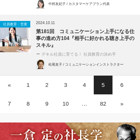
中村友妃子 / カスタマーケアプラン代表
2024.10.11
社員教育・営業
第181回 コミュニケーション上手になる仕
事の進め方104『相手に好かれる聴き上手の
スキル』
デキル社員に育てる！ 社員教育の決め手
松尾友子 / コミュニケーションインストラクター
«
1
2
3
4
5
6
7
8
9
10
…
82
»