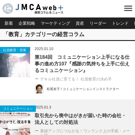
menu
新着
企業戦略
マーケティング
資産
リーダー
トレンド
「教育」カテゴリーの経営コラム
2025.01.10
社員教育・営業
第184回 コミュニケーション上手になる仕
事の進め方107『感謝の気持ちを上手に伝え
るコミュニケーション』
デキル社員に育てる！ 社員教育の決め手
松尾友子 / コミュニケーションインストラクター
2025.01.3
コミュニケーション
取引先から喪中はがきが届いた時の会社・
法人としての対処法
業績アップにつながる！ワンランク上の手紙・メー