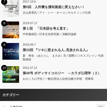
7
2017.10.6
第5回 人件費を償却資産に変えなさい！
古山喜章氏 / アイ・シー・オーコンサルティング社長
8
2019.07.17
第１回 「日本語を考え直す」
中村義裕氏 / 日本文化研究家／演劇評論家
9
2010.06.7
第33回 『ツキに恵まれる人､見放される人』
新 将命 （あたらし まさみ）氏 / 国際ビジネスブレイン 代表
取締役
10
2011.07.12
第48号 ボディサイコロジー ～カラダ心理学（２）
おのころ心平氏 / 一般社団法人自然治癒力学校 理事長
カテゴリー