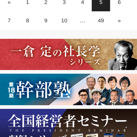
«
1
2
3
4
5
6
7
8
9
10
…
49
»