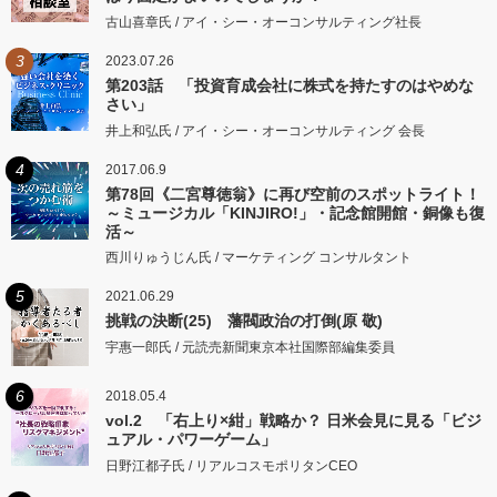
古山喜章氏 / アイ・シー・オーコンサルティング社長
3
2023.07.26
第203話 「投資育成会社に株式を持たすのはやめな
さい」
井上和弘氏 / アイ・シー・オーコンサルティング 会長
4
2017.06.9
第78回《二宮尊徳翁》に再び空前のスポットライト！
～ミュージカル「KINJIRO!」・記念館開館・銅像も復
活～
西川りゅうじん氏 / マーケティング コンサルタント
5
2021.06.29
挑戦の決断(25) 藩閥政治の打倒(原 敬)
宇惠一郎氏 / 元読売新聞東京本社国際部編集委員
6
2018.05.4
vol.2 「右上り×紺」戦略か？ 日米会見に見る「ビジ
ュアル・パワーゲーム」
日野江都子氏 / リアルコスモポリタンCEO