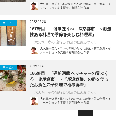
大久保一彦氏 / 日本の将来のために創業・第二創業・イ
ノベーションを支援する有限会社 代表
2022.12.28
サービス
167軒目 「研覃ほりべ ＠京都市 ～独創
性ある料理で季節を楽しむ料理屋」
大久保一彦の“流行る”お店の仕組みづくり
大久保一彦氏 / 日本の将来のために創業・第二創業・イ
ノベーションを支援する有限会社 代表
2022.11.9
サービス
166軒目 「廻船酒蔵 ベッチャーの胃ぶく
ろ ＠尾道市 ～『尾道造酢』の酢を使っ
たお酒と穴子料理で地域密着」
大久保一彦の“流行る”お店の仕組みづくり
大久保一彦氏 / 日本の将来のために創業・第二創業・イ
ノベーションを支援する有限会社 代表