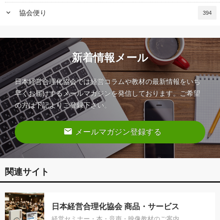
keyboard_arrow_down
協会便り
394
新着情報メール
日本経営合理化協会では経営コラムや教材の最新情報をいち
早くお届けするメールマガジンを発信しております。ご希望
の方は下記よりご登録下さい。
email
メールマガジン登録する
関連サイト
日本経営合理化協会 商品・サービス
経営セミナー・本・音声・映像教材のご案内