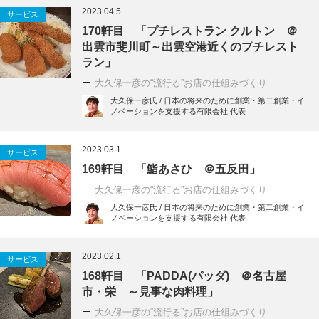
2023.04.5
サービス
170軒目 「プチレストラン クルトン ＠
出雲市斐川町～出雲空港近くのプチレスト
ラン」
大久保一彦の“流行る”お店の仕組みづくり
大久保一彦氏 / 日本の将来のために創業・第二創業・イ
ノベーションを支援する有限会社 代表
2023.03.1
サービス
169軒目 「鮨あさひ ＠五反田」
大久保一彦の“流行る”お店の仕組みづくり
大久保一彦氏 / 日本の将来のために創業・第二創業・イ
ノベーションを支援する有限会社 代表
2023.02.1
サービス
168軒目 「PADDA(パッダ) ＠名古屋
市・栄 ～見事な肉料理」
大久保一彦の“流行る”お店の仕組みづくり