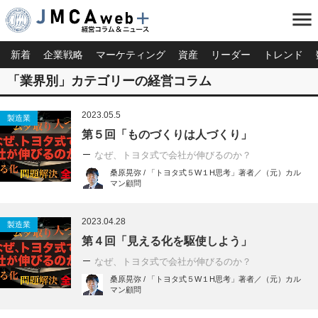
menu
新着
企業戦略
マーケティング
資産
リーダー
トレンド
「業界別」カテゴリーの経営コラム
2023.05.5
製造業
第５回「ものづくりは人づくり」
なぜ、トヨタ式で会社が伸びるのか？
桑原晃弥 / 「トヨタ式５W１H思考」著者／（元）カル
マン顧問
2023.04.28
製造業
第４回「見える化を駆使しよう」
なぜ、トヨタ式で会社が伸びるのか？
桑原晃弥 / 「トヨタ式５W１H思考」著者／（元）カル
マン顧問