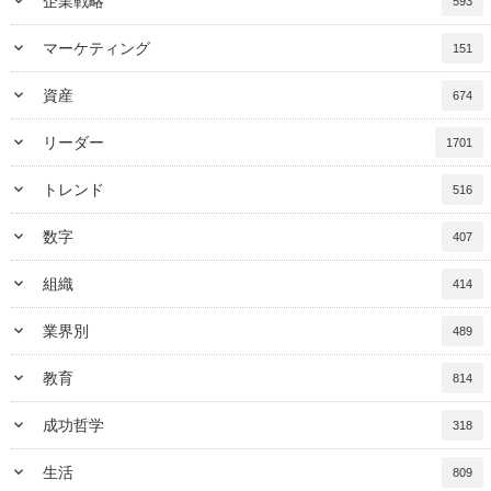
keyboard_arrow_down
企業戦略
593
keyboard_arrow_down
マーケティング
151
keyboard_arrow_down
資産
674
keyboard_arrow_down
リーダー
1701
keyboard_arrow_down
トレンド
516
keyboard_arrow_down
数字
407
keyboard_arrow_down
組織
414
keyboard_arrow_down
業界別
489
keyboard_arrow_down
教育
814
keyboard_arrow_down
成功哲学
318
keyboard_arrow_down
生活
809