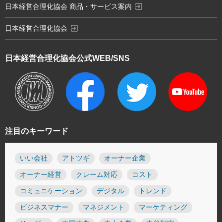
exit_to_app
日本経営合理化協会 商品・サービス案内
exit_to_app
日本経営合理化協会
日本経営合理化協会
公式WEB/SNS
注目のキーワード
いい会社
アトツギ
オーナー企業
オーナー経営
クレーム対応
コスト
コミュニケーション
デジタル
トレンド
ビジネスマナー
マネジメント
マーケティング