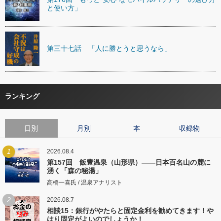
と使い方」
第三十七話 「人に勝とうと思うなら」
ランキング
日別
月別
本
収録物
1
2026.08.4
第157回 飯豊温泉（山形県）――日本百名山の麓に
湧く「森の秘湯」
高橋一喜氏 / 温泉アナリスト
2
2026.08.7
相談15：銀行がやたらと固定金利を勧めてきます！や
はり固定がよいのでしょうか！