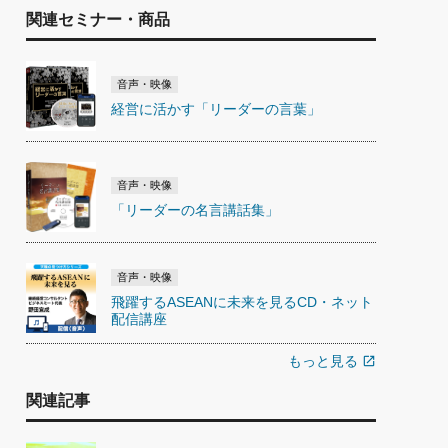
関連セミナー・商品
音声・映像
経営に活かす「リーダーの言葉」
音声・映像
「リーダーの名言講話集」
音声・映像
飛躍するASEANに未来を見るCD・ネット
配信講座
もっと見る
open_in_new
関連記事