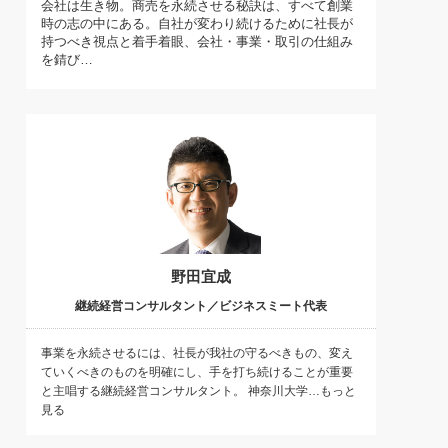
会社は生き物。商売を永続させる秘訣は、すべて創業
)
時の志の中にある。自社が変わり続けるために社長が
喜の『これぞ！"本物の温泉"』(157)
持つべき視点と着手着眼、会社・事業・取引の仕組み
を錆び…
野田宜成
継続経営コンサルタント／ビジネスミート代表
事業を永続させるには、社長が我社の守るべきもの、変え
ていくべきのものを明確にし、手を打ち続けることが重要
と主唱する継続経営コンサルタント。 神奈川大学…もっと
見る