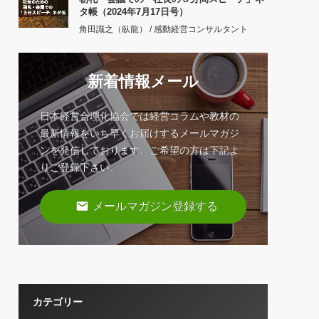
タ帳（2024年7月17日号）
角田識之（臥龍） / 感動経営コンサルタント
新着情報メール
日本経営合理化協会では経営コラムや教材の
最新情報をいち早くお届けするメールマガジ
ンを発信しております。ご希望の方は下記よ
りご登録下さい。
email
メールマガジン登録する
カテゴリー