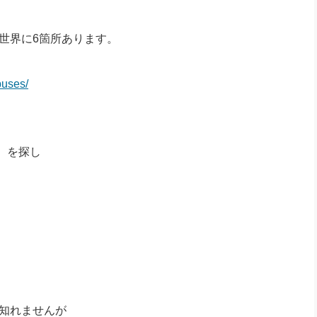
は世界に6箇所あります。
puses/
）を探し
。
も知れませんが