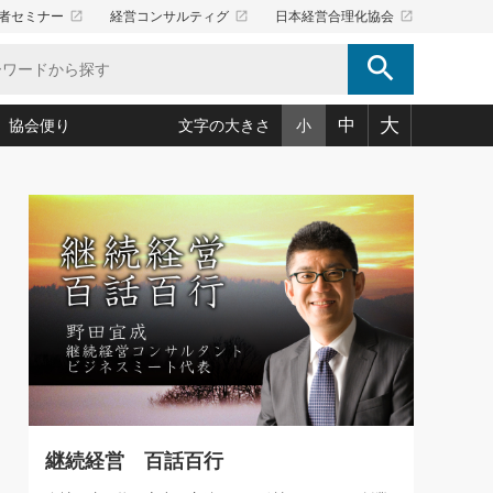
launch
launch
launch
者セミナー
経営コンサルティグ
日本経営合理化協会
search
大
中
協会便り
文字の大きさ
小
5)
況は会社守成の好機(38)
ころ心平の ──社長のための「か・ら・だマネジメント」
「愛読者通信」著者インタビュー(44)
34)
思われる 気配りの達人(127)
人間力の磨き方」(86)
ビジネス見聞録 経営ニュース(100)
タルＡＶを味方に！新・仕事術(180)
0)
り(210)
(92)
え 東洋思想に学ぶ経営学(132)
作間信司の経営無形庵(けいえいむぎょうあん)(166)
ー脳の鍛え方(32)
もっとみる
026.08.5
)
識(57)
指導者たち」(32)
経営セミナー情報局(1)
86回 「言葉狩り」
ンを楽しむ基礎レッスン(12)
ーイング経営入
教育の決め手(203)
略”(30)
繁栄への着眼点 牟田太陽(76)
！社長が読むべき今月の4冊(88)
て」(38)
講話を聞いて学ぼう 実学・耳学・磨く「ミミガク」のすすめ
で楽しむ読書術(162)
(7)
ランク上の手紙・メール術(100)
「氣」(30)
継続経営 百話百行
ミどこ
00)
スポーツ・ビジネスに学ぶ心理学(98)