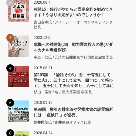
2
2026.08.7
相談15：銀行がやたらと固定金利を勧めてき
ます！やはり固定がよいのでしょうか！
古山喜章氏 / アイ・シー・オーコンサルティング
社長
3
2023.12.5
危機への対処術(30) 戦力逐次投入の愚(ガダ
ルカナル奪還作戦)
宇惠一郎氏 / 元読売新聞東京本社国際部編集委員
4
2015.08.21
第103講 「論語その3」 吾、十有五にして
学に志し、三十にして立ち、四十にして惑わ
ず。 五十にして天命を知り、六十にして耳に
従い、 七十にして心の欲するところに従いて
杉山 厳海 / 名古屋大原学園 学園長
矩をこえず。
5
2018.01.19
第99回 横引き排水管や竪排水管の設置箇所
には「 点検口 」が必要。
碓井民朗氏 / 碓井建築オフィス代表
6
2026.04.24