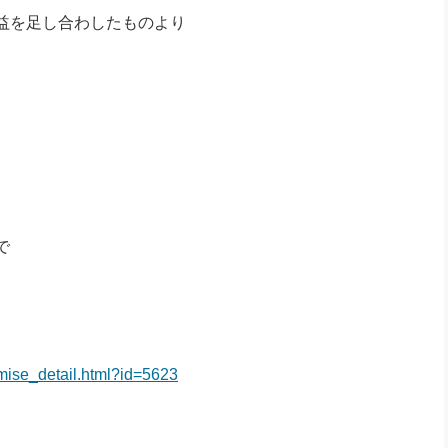
益を足し合わしたものより
で
mise_detail.html?id=5623