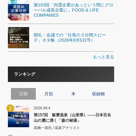
第153回「内需企業があっという間にグロ
ーバル成長企業に」FOOD & LIFE
COMPANIES
朝礼・会議での「社長の３分間スピー
チ」ネタ帳（2026年8月5日号）
もっと見る
ランキング
日別
月別
本
収録物
1
2026.08.4
第157回 飯豊温泉（山形県）――日本百名
山の麓に湧く「森の秘湯」
高橋一喜氏 / 温泉アナリスト