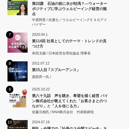
第22講 石油の前に水が枯渇？―ウォーター
ポジティブに学ぶウェルビーイング経営の観
点
中原阿里 / 弁護士／ウエルビーイングＥＳＧアド
バイザー
7
2020.04.1
第114回 社長としてのテーマ・トレンドの見
つけ方
牟田太陽 / 日本経営合理化協会 理事長
8
2011.07.12
第15人目 ｢スプルーアンス」
渡部昇一氏 /
9
2025.10.22
第八十九話 声を聴き、希望を描く経営 パイ
ン株式会社が教えてくれた「お客さまとのつ
ながり」と「人を信じる力」
佐藤元相氏 / NNA株式会社 代表取締役
10
2024.07.16
朝礼・会議での「社長の３分間スピーチ」ネ