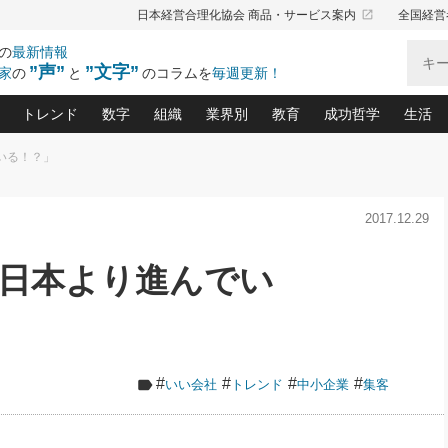
launch
日本経営合理化協会 商品・サービス案内
全国経営
の
最新情報
”声”
”文字”
家
の
と
のコラムを
毎週更新！
トレンド
数字
組織
業界別
教育
成功哲学
生活
いる！？」
る仕組みづくり講座(12)
産を守る一手(171)
ーワンで勝ち残る企業風土づくり(54)
《ニューヨーク発》ビジネスリーダーの先読み: 最新トレンド
オーナー社長の「お金の悩み相談室」(15)
「賃金の誤解」(135)
なぜ、トヨタ式で会社が伸びるのか？(
“出来る”管理職の条件(62)
中国哲学に学ぶ 不
おの
と戦略拠点(9)
(50)
2017.12.29
ーバル経営者は知ってい
(39)
スリーダー×次の一手「牟田太陽の社長業ネクスト」
おカネが残る決算書にするために、やっておきたいこと(
中小企業の新たな法律リスク(178)
売れる住宅を創る 100の視点(100)
あなただからお願いしたいと
令和時代の「社長の
”(9)
「社長の繁盛トレンド通信」(90)
デジ
向(204)
会社を守り抜くための緊急対策(100)
職場の生産性を下げるハラスメントの予防策(1
大久保一彦の“流行る”お店の仕組みづく
クレーム対応 実践マニュアル
先人の名句名言の教
、日本より進んでい
トル・F・グジバチの『経営戦略の新常識』(12)
北村森の「今月のヒット商品」(109)
リーダ
2026.08.5
2
る経営」の極意
、決めておきたい、知っておきたい、やってお
強い決算書の会社はココが違う！(36)
賃金決定の定石(68)
柿内幸夫─社長のための現場改善(174
クレーム対応の新知識と新常
渡部昇一の「日本の
い
第109話 伝統的産品を21世紀
第
ジオジャパンの成功要因と
る者かくあるべし(635)
次の売れ筋をつかむ術(102)
ワイ
」
に生かし切る！
損益分岐点を下げる、Ｐ／Ｌ不況時代の新戦略(12)
顧客・社員・社会から支持される「ウェルビ
デキル社員に育てる！ 社員
経営に活かす“十八史
の資産管理講座(95)
会議での「社長の３分間スピーチ」ネタ帳(159)
社長のメシの種 4.0(206)
門」(23)
必読
2026.08.5
新・会計経営と実学(37)
東川鷹年の「中小企業の人育
略(77)
53)
「経営知になる考え方」(57)
眼と耳
朝礼・会議での「社長の３分間
#
#
#
#
いい会社
トレンド
中小企業
集客
決算書の“見える化”術(12)
業績アップにつながる！ワン
スピーチ」ネタ帳（2026年8月5
ブランド戦略(39)
日号）
なたにお願いしたいと思われる「一流の仕事術」(28)
社長の
賢い社長の「経理財務の見どころ・勘どころ・ツッコ
欧米資産家に学ぶ二世教育(1
ぐせ経営哲学(100)
ろ」(149)
米国