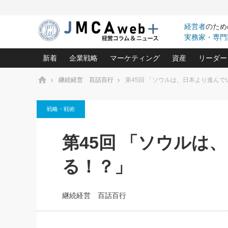
経営者
のため
実務家・専門
新着
企業戦略
マーケティング
資産
リーダー
ホーム
継続経営 百話百行
第45回 「ソウルは、日本より進んで
中小企業の「１位づくり」戦略(96)
ネット戦略成功の秘訣 圧倒的に儲か
あなたの会社と資
オンリ
戦略・戦術
利益を最大化する「業務改善」横田尚哉氏(5)
ビジネスを一瞬で制する！一流グロ
どうなる金融業界
ビジネ
る“社長の戦略印象リスクマネジメント
(446)
強い会社を築く ビジネス・クリニック(240)
中国経済の最新動
第45回 「ソウルは
ロングセラーの玉手箱(9)
ピョー
2026.08.7
2026.08.7
日本レーザー「人を大切にしながら利益を上げ
事業承継の前に
相談15：銀行がやたらと固定金
第153回「内需企業があっと
(3)
大復活＆快進撃！ユニバーサルスタ
きたいコト(12)
指導者た
る！？」
利を勧めてきます！やはり固定
う間にグローバル成長企業に
は(5)
がよいのでしょうか！
FOOD & LIFE COMPANIES
武器としてのM&A入門(3)
会社と社長のため
朝礼・
最高の自分を表現する 成功イメージ戦
社長のための“儲かる通販”戦略視点(151)
深読み企業分析(1
楠木建の
継続経営 百話百行
酒井光雄 成功事例に学ぶ繁栄企業の
継続経営 百話百行(85)
次もあ
野田久美子 香港ビジネス成功法(10)
社長の口