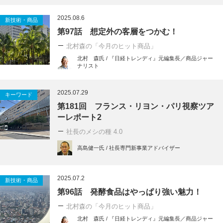
2025.08.6
新技術・商品
第97話 想定外の客層をつかむ！
北村森の「今月のヒット商品」
北村 森氏 / 『日経トレンディ』元編集長／商品ジャー
ナリスト
2025.07.29
キーワード
第181回 フランス・リヨン・パリ視察ツア
ーレポート2
社長のメシの種 4.0
高島健一氏 / 社長専門新事業アドバイザー
2025.07.2
新技術・商品
第96話 発酵食品はやっぱり強い魅力！
北村森の「今月のヒット商品」
北村 森氏 / 『日経トレンディ』元編集長／商品ジャー