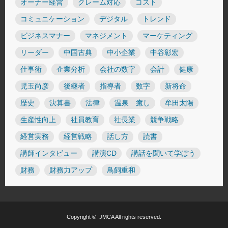
オーナー経営
クレーム対応
コスト
コミュニケーション
デジタル
トレンド
ビジネスマナー
マネジメント
マーケティング
リーダー
中国古典
中小企業
中谷彰宏
仕事術
企業分析
会社の数字
会計
健康
児玉尚彦
後継者
指導者
数字
新将命
歴史
決算書
法律
温泉 癒し
牟田太陽
生産性向上
社員教育
社長業
競争戦略
経営実務
経営戦略
話し方
読書
講師インタビュー
講演CD
講話を聞いて学ぼう
財務
財務力アップ
鳥飼重和
Copyright ©
JMCA
All rights reserved.