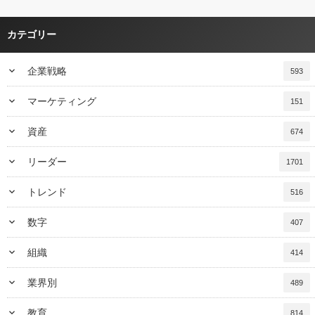
カテゴリー
keyboard_arrow_down
企業戦略
593
keyboard_arrow_down
マーケティング
151
keyboard_arrow_down
資産
674
keyboard_arrow_down
リーダー
1701
keyboard_arrow_down
トレンド
516
keyboard_arrow_down
数字
407
keyboard_arrow_down
組織
414
keyboard_arrow_down
業界別
489
keyboard_arrow_down
教育
814