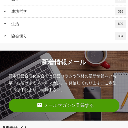
keyboard_arrow_down
成功哲学
318
keyboard_arrow_down
生活
809
keyboard_arrow_down
協会便り
394
新着情報メール
日本経営合理化協会では経営コラムや教材の最新情報をいち
早くお届けするメールマガジンを発信しております。ご希望
の方は下記よりご登録下さい。
email
メールマガジン登録する