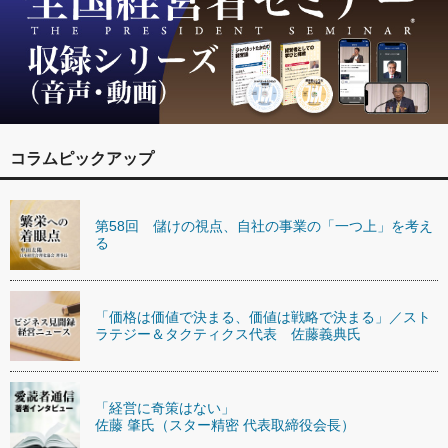
コラムピックアップ
第58回 儲けの視点、自社の事業の「一つ上」を考え
る
「価格は価値で決まる、価値は戦略で決まる」／スト
ラテジー＆タクティクス代表 佐藤義典氏
「経営に奇策はない」
佐藤 肇氏（スター精密 代表取締役会長）