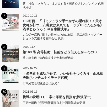
新 将命 （あたらし まさみ）氏 / 国際ビジネスブレイン 代表
取締役
7
2019.10.16
132軒目 「《ミシュラン手つかずの隠れ家！！天才
女将が打つ二八蕎麦は東京でもトップ10に入るかも》
浅草じゅうろく ＠台東区浅草」
大久保一彦氏 / 日本の将来のために創業・第二創業・イノベー
ションを支援する有限会社 代表
8
2009.11.4
第169 号 高等技術・技能をどう伝えるか～その３
柿内幸夫氏 / 柿内幸夫技術士事務所代表
9
2022.02.22
「多角化を成功させて、いい会社をつくろう」山地章
夫氏(ヤマチユナイテッド代表)
日本経営合理化協会出版局 /
10
2021.03.16
挑戦の決断(11) 常に革新を目指せ(渋沢栄一)
宇惠一郎氏 / 元読売新聞東京本社国際部編集委員