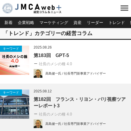
menu
新着
企業戦略
マーケティング
資産
リーダー
トレンド
「トレンド」カテゴリーの経営コラム
2025.08.26
キーワード
第183回 GPT-5
社長のメシの種 4.0
高島健一氏 / 社長専門新事業アドバイザー
2025.08.12
キーワード
第182回 フランス・リヨン・パリ視察ツア
ーレポート3
社長のメシの種 4.0
高島健一氏 / 社長専門新事業アドバイザー