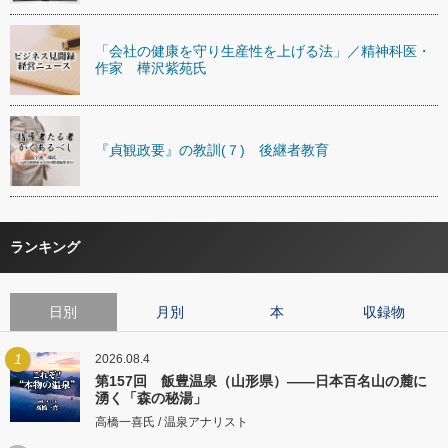
「会社の健康を守り生産性を上げる法」／精神科医・
作家 樺沢紫苑氏
『貞観政要』の教訓(７) 後継者教育
ランキング
日別
月別
本
収録物
1
2026.08.4
第157回 飯豊温泉（山形県）――日本百名山の麓に
湧く「森の秘湯」
高橋一喜氏 / 温泉アナリスト