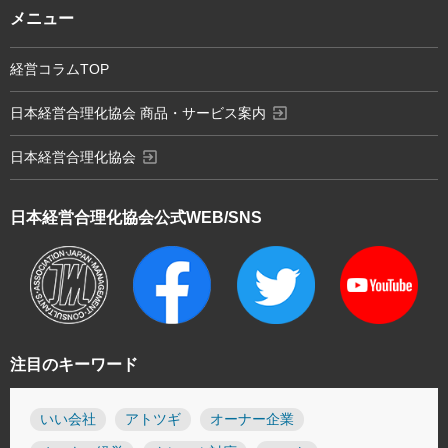
メニュー
経営コラムTOP
exit_to_app
日本経営合理化協会 商品・サービス案内
exit_to_app
日本経営合理化協会
日本経営合理化協会
公式WEB/SNS
注目のキーワード
いい会社
アトツギ
オーナー企業