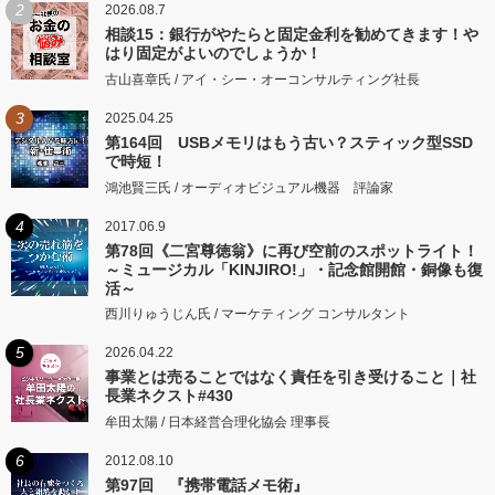
2
2026.08.7
相談15：銀行がやたらと固定金利を勧めてきます！や
はり固定がよいのでしょうか！
古山喜章氏 / アイ・シー・オーコンサルティング社長
3
2025.04.25
第164回 USBメモリはもう古い？スティック型SSD
で時短！
鴻池賢三氏 / オーディオビジュアル機器 評論家
4
2017.06.9
第78回《二宮尊徳翁》に再び空前のスポットライト！
～ミュージカル「KINJIRO!」・記念館開館・銅像も復
活～
西川りゅうじん氏 / マーケティング コンサルタント
5
2026.04.22
事業とは売ることではなく責任を引き受けること｜社
長業ネクスト#430
牟田太陽 / 日本経営合理化協会 理事長
6
2012.08.10
第97回 『携帯電話メモ術』