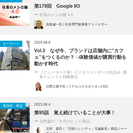
第179回 Google I/O
社長のメシの種 4.0
高島健一氏 / 社長専門新事業アドバイザー
2025.06.6
キーワード
Vol.3 なぜ今、ブランドは店舗内に“カフ
ェ”をつくるのか？ ─体験価値が購買行動を
動かす時代
《ニューヨーク発》ビジネスリーダーの先読み: 最
新トレンドと戦略拠点
日野江都子氏 / リアルコスモポリタンCEO
2025.06.4
新技術・商品
第95話 覚え続けていることが大事！
北村森の「今月のヒット商品」
北村 森氏 / 『日経トレンディ』元編集長／商品ジャー