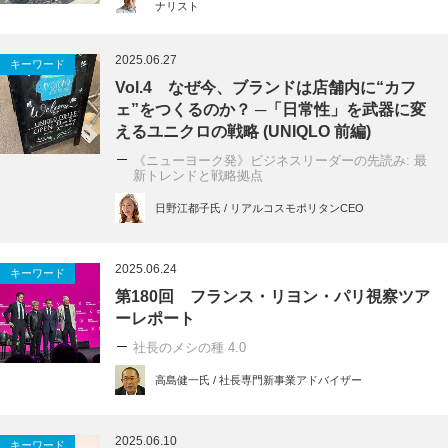
ナリスト
2025.06.27
キーワード
Vol.4 なぜ今、ブランドは店舗内に“カフ
ェ”をつくるのか？ ─「日常性」を武器に変
えるユニクロの戦略 (UNIQLO 前編)
《ニューヨーク発》ビジネスリーダーの先読み: 最
新トレンドと戦略拠点
日野江都子氏 / リアルコスモポリタンCEO
2025.06.24
キーワード
第180回 フランス・リヨン・パリ視察ツア
ーレポート
社長のメシの種 4.0
高島健一氏 / 社長専門新事業アドバイザー
2025.06.10
キーワード