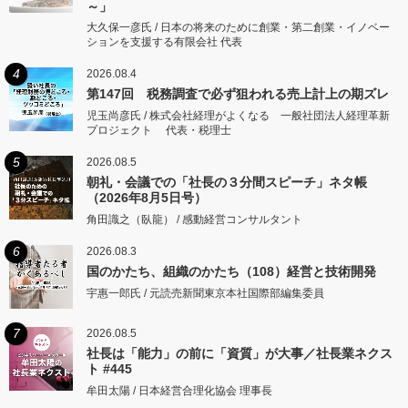
～」
大久保一彦氏 / 日本の将来のために創業・第二創業・イノベー
ションを支援する有限会社 代表
4
2026.08.4
第147回 税務調査で必ず狙われる売上計上の期ズレ
児玉尚彦氏 / 株式会社経理がよくなる 一般社団法人経理革新
プロジェクト 代表・税理士
5
2026.08.5
朝礼・会議での「社長の３分間スピーチ」ネタ帳
（2026年8月5日号）
角田識之（臥龍） / 感動経営コンサルタント
6
2026.08.3
国のかたち、組織のかたち（108）経営と技術開発
宇惠一郎氏 / 元読売新聞東京本社国際部編集委員
7
2026.08.5
社長は「能力」の前に「資質」が大事／社長業ネクス
ト #445
牟田太陽 / 日本経営合理化協会 理事長