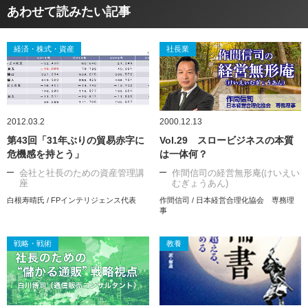
あわせて読みたい記事
経済・株式・資産
社長業
2012.03.2
2000.12.13
第43回「31年ぶりの貿易赤字に
Vol.29 スロービジネスの本質
危機感を持とう」
は一体何？
会社と社長のための資産管理講
作間信司の経営無形庵(けいえい
座
むぎょうあん)
白根寿晴氏 / FPインテリジェンス代表
作間信司 / 日本経営合理化協会 専務理
事
戦略・戦術
教養