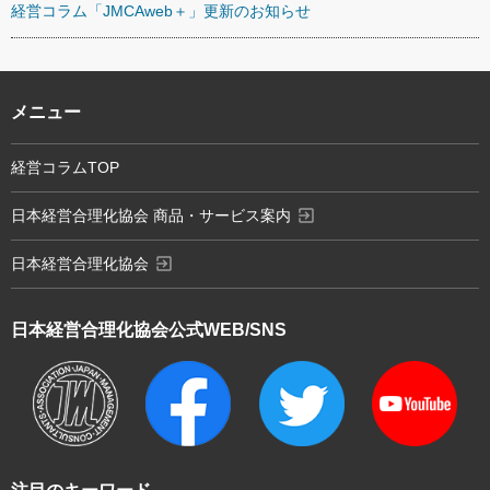
経営コラム「JMCAweb＋」更新のお知らせ
メニュー
経営コラムTOP
exit_to_app
日本経営合理化協会 商品・サービス案内
exit_to_app
日本経営合理化協会
日本経営合理化協会
公式WEB/SNS