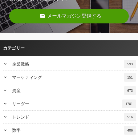
email
メールマガジン登録する
カテゴリー
keyboard_arrow_down
企業戦略
593
keyboard_arrow_down
マーケティング
151
keyboard_arrow_down
資産
673
keyboard_arrow_down
リーダー
1701
keyboard_arrow_down
トレンド
516
keyboard_arrow_down
数字
406