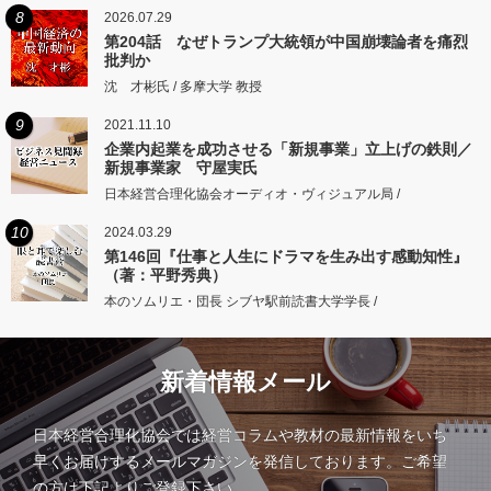
8
2026.07.29
第204話 なぜトランプ大統領が中国崩壊論者を痛烈
批判か
沈 才彬氏 / 多摩大学 教授
9
2021.11.10
企業内起業を成功させる「新規事業」立上げの鉄則／
新規事業家 守屋実氏
日本経営合理化協会オーディオ・ヴィジュアル局 /
10
2024.03.29
第146回『仕事と人生にドラマを生み出す感動知性』
（著：平野秀典）
本のソムリエ・団長 シブヤ駅前読書大学学長 /
新着情報メール
日本経営合理化協会では経営コラムや教材の最新情報をいち
早くお届けするメールマガジンを発信しております。ご希望
の方は下記よりご登録下さい。