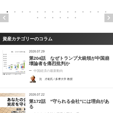
資産カテゴリーのコラム
2026.07.29
第204話 なぜトランプ大統領が中国崩
壊論者を痛烈批判か
中国経済の最新動向
沈 才彬氏 / 多摩大学 教授
2026.07.22
第172話 ”守られる会社”には理由があ
る