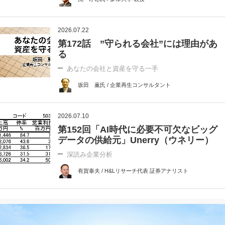
2026.07.22
第172話 ”守られる会社”には理由があ
る
あなたの会社と資産を守る一手
坂田 薫氏 / 企業再生コンサルタント
2026.07.10
第152回「AI時代に必要不可欠なビッグ
データの供給元」Unerry（ウネリー）
深読み企業分析
有賀泰夫 / H&Lリサーチ代表 証券アナリスト