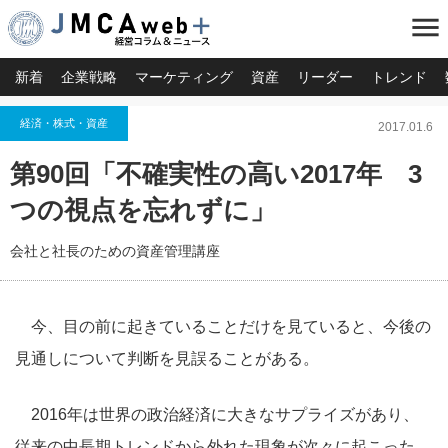
menu
新着
企業戦略
マーケティング
資産
リーダー
トレンド
経済・株式・資産
2017.01.6
第90回「不確実性の高い2017年 3
つの視点を忘れずに」
会社と社長のための資産管理講座
今、目の前に起きていることだけを見ていると、今後の
見通しについて判断を見誤ることがある。
2016年は世界の政治経済に大きなサプライズがあり、
従来の中長期トレンドから外れた現象が次々に起こった。