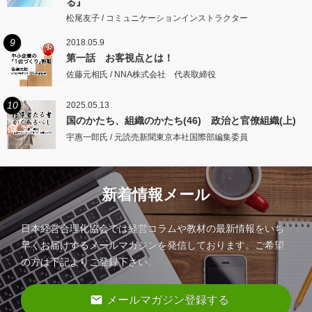
る』
松尾友子 / コミュニケーションインストラクター
9
2018.05.9
第一話 お客視点とは！
佐藤元相氏 / NNA株式会社 代表取締役
10
2025.05.13
国のかたち、組織のかたち(46) 政治と官僚組織(上)
宇惠一郎氏 / 元読売新聞東京本社国際部編集委員
新着情報メール
日本経営合理化協会では経営コラムや教材の最新情報をいち
早くお届けするメールマガジンを発信しております。ご希望
の方は下記よりご登録下さい。
email
メールマガジン登録する