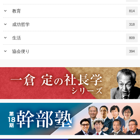
keyboard_arrow_down
教育
814
keyboard_arrow_down
成功哲学
318
keyboard_arrow_down
生活
809
keyboard_arrow_down
協会便り
394