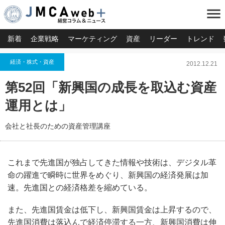
menu
新着
企業戦略
マーケティング
資産
リーダー
トレンド
経済・株式・資産
2012.12.21
第52回「新興国の成長を取込む資産
運用とは」
会社と社長のための資産管理講座
これまで先進国が独占してきた情報や技術は、デジタル革
命の躍進で瞬時に世界をめぐり、新興国の経済発展は加
速。先進国との経済格差を縮めている。
また、先進国賃金は低下し、新興国賃金は上昇するので、
先進国消費は落込んで経済停滞する一方、新興国消費は伸