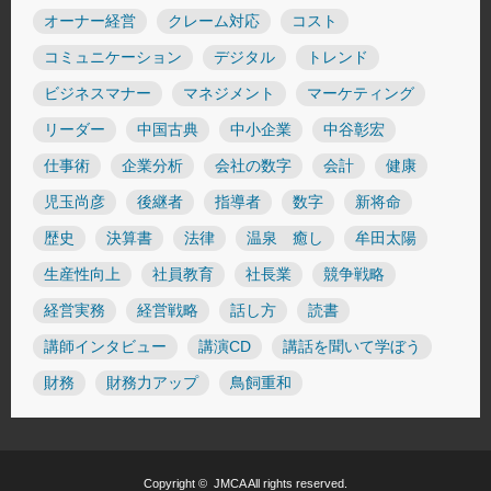
オーナー経営
クレーム対応
コスト
コミュニケーション
デジタル
トレンド
ビジネスマナー
マネジメント
マーケティング
リーダー
中国古典
中小企業
中谷彰宏
仕事術
企業分析
会社の数字
会計
健康
児玉尚彦
後継者
指導者
数字
新将命
歴史
決算書
法律
温泉 癒し
牟田太陽
生産性向上
社員教育
社長業
競争戦略
経営実務
経営戦略
話し方
読書
講師インタビュー
講演CD
講話を聞いて学ぼう
財務
財務力アップ
鳥飼重和
Copyright ©
JMCA
All rights reserved.