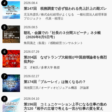
4
2026.08.4
第147回 税務調査で必ず狙われる売上計上の期ズレ
児玉尚彦氏 / 株式会社経理がよくなる 一般社団法人経理革新
プロジェクト 代表・税理士
5
2026.08.5
朝礼・会議での「社長の３分間スピーチ」ネタ帳
（2026年8月5日号）
角田識之（臥龍） / 感動経営コンサルタント
6
2026.07.29
第204話 なぜトランプ大統領が中国崩壊論者を痛烈
批判か
沈 才彬氏 / 多摩大学 教授
7
2026.02.27
第174回「ブルーレイ」は無くなるの？
鴻池賢三氏 / オーディオビジュアル機器 評論家
8
2026.04.10
第196回 コミュニケーション上手になる仕事の進め
方120『相手の立場で考える一言が仕事の質を変え