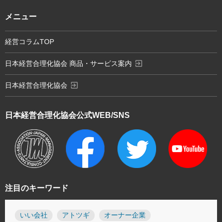
メニュー
経営コラムTOP
exit_to_app
日本経営合理化協会 商品・サービス案内
exit_to_app
日本経営合理化協会
日本経営合理化協会
公式WEB/SNS
注目のキーワード
いい会社
アトツギ
オーナー企業