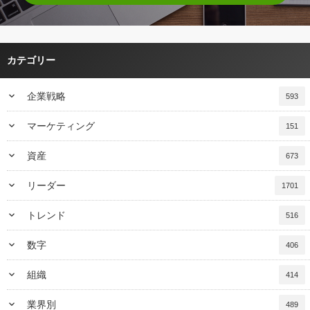
カテゴリー
keyboard_arrow_down
企業戦略
593
keyboard_arrow_down
マーケティング
151
keyboard_arrow_down
資産
673
keyboard_arrow_down
リーダー
1701
keyboard_arrow_down
トレンド
516
keyboard_arrow_down
数字
406
keyboard_arrow_down
組織
414
keyboard_arrow_down
業界別
489