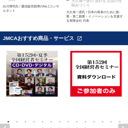
大久保一彦の“流行る”お店の仕
組みづくり
白川博司氏 / 通信販売指導のNo.1コンサ
ルタント
大久保一彦氏 / 日本の将来のために創
業・第二創業・イノベーションを支援す
る有限会社 代表
JMCAおすすめ商品・サービス
open_in_new