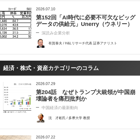
2026.07.10
第152回「AI時代に必要不可欠なビッグ
データの供給元」Unerry（ウネリー）
深読み企業分析
有賀泰夫 / H&Lリサーチ代表 証券アナリスト
経済・株式・資産カテゴリーのコラム
2026.07.29
第204話 なぜトランプ大統領が中国崩
壊論者を痛烈批判か
中国経済の最新動向
沈 才彬氏 / 多摩大学 教授
2026.07.22