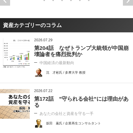
資産カテゴリーのコラム
2026.07.29
第204話 なぜトランプ大統領が中国崩
壊論者を痛烈批判か
中国経済の最新動向
沈 才彬氏 / 多摩大学 教授
2026.07.22
第172話 ”守られる会社”には理由があ
る
あなたの会社と資産を守る一手
坂田 薫氏 / 企業再生コンサルタント