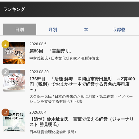
ランキング
日別
月別
本
収録物
1
2026.08.5
第86回 「言葉狩り」
中村義裕氏 / 日本文化研究家／演劇評論家
2
2023.08.30
176軒目 「活種 鮮寿 ＠岡山市野田屋町 ～2貫400
円（税別）でおまかせ一本で経営する異色の寿司店
～」
大久保一彦氏 / 日本の将来のために創業・第二創業・イノベー
ションを支援する有限会社 代表
3
2026.08.4
【追悼】鈴木敏文氏 言葉で伝える経営（ジャーナリ
スト 勝見明氏）
日本経営合理化協会出版局 /