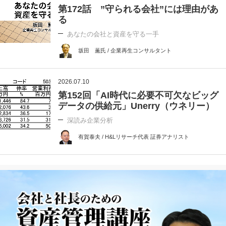
第172話 ”守られる会社”には理由があ
る
あなたの会社と資産を守る一手
坂田 薫氏 / 企業再生コンサルタント
2026.07.10
第152回「AI時代に必要不可欠なビッグ
データの供給元」Unerry（ウネリー）
深読み企業分析
有賀泰夫 / H&Lリサーチ代表 証券アナリスト