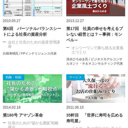
2010.05.27
2013.12.27
第6回 パーソナルバランスシー
第17回 社員の幸せを考えるブ
トによる社長の資産分析
レない経営とは？～事例：モン
ベル～
会社と社長のための資産管理講
座
オンリーワンで勝ち残る企業風
土づくり
白根寿晴氏 / FPインテリジェンス代表
清水ひろゆき氏 / ビジネスモデルコンサ
ルタント・Ｈ＆Ｈコンサルティング代表
戦略・戦術
サービス
2014.02.18
2011.06.15
第180号 アマゾン革命
35軒目 「世界に寿司を広める
寿司屋」
社長のための“儲かる通販”戦略
視点