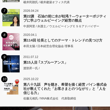
碓井民朗氏 / 碓井建築オフィス代表
7
2026.04.24
第22講 石油の前に水が枯渇？―ウォーターポジティ
ブに学ぶウェルビーイング経営の観点
中原阿里 / 弁護士／ウエルビーイングＥＳＧアドバイザー
8
2020.04.1
第114回 社長としてのテーマ・トレンドの見つけ方
牟田太陽 / 日本経営合理化協会 理事長
9
2011.07.12
第15人目 ｢スプルーアンス」
渡部昇一氏 /
10
2025.10.22
第八十九話 声を聴き、希望を描く経営 パイン株式会
社が教えてくれた「お客さまとのつながり」と「人を
信じる力」
佐藤元相氏 / NNA株式会社 代表取締役