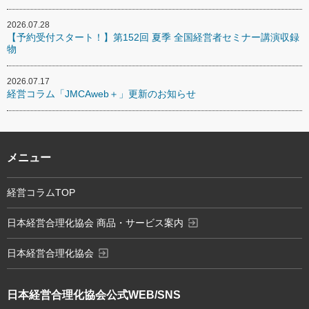
2026.07.28
【予約受付スタート！】第152回 夏季 全国経営者セミナー講演収録
物
2026.07.17
経営コラム「JMCAweb＋」更新のお知らせ
メニュー
経営コラムTOP
exit_to_app
日本経営合理化協会 商品・サービス案内
exit_to_app
日本経営合理化協会
日本経営合理化協会
公式WEB/SNS