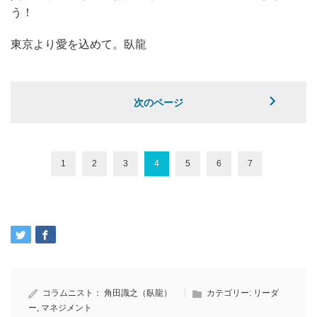
う！
東京より愛を込めて。臥龍
次のページ
1
2
3
4
5
6
7
コラムニスト：
角田識之（臥龍）
カテゴリー:
リーダ
ー
,
マネジメント