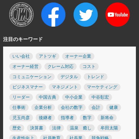
注目のキーワード
いい会社
アトツギ
オーナー企業
オーナー経営
クレーム対応
コスト
コミュニケーション
デジタル
トレンド
ビジネスマナー
マネジメント
マーケティング
リーダー
中国古典
中小企業
中谷彰宏
仕事術
企業分析
会社の数字
会計
健康
児玉尚彦
後継者
指導者
数字
新将命
歴史
決算書
法律
温泉 癒し
牟田太陽
生産性向上
社員教育
社長業
競争戦略