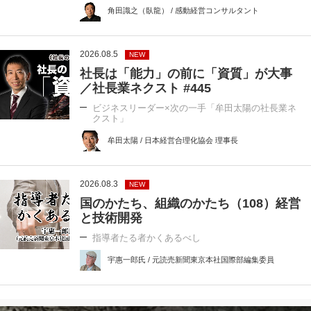
角田識之（臥龍） / 感動経営コンサルタント
2026.08.5
NEW
社長は「能力」の前に「資質」が大事
／社長業ネクスト #445
ビジネスリーダー×次の一手「牟田太陽の社長業ネ
クスト」
牟田太陽 / 日本経営合理化協会 理事長
2026.08.3
NEW
国のかたち、組織のかたち（108）経営
と技術開発
指導者たる者かくあるべし
宇惠一郎氏 / 元読売新聞東京本社国際部編集委員