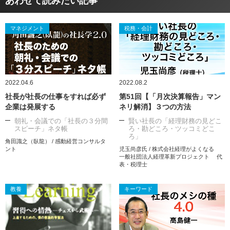
あわせて読みたい記事
マネジメント
税務・会計
2022.04.6
2022.08.2
社長が社長の仕事をすれば必ず
第51回【「月次決算報告」マン
企業は発展する
ネリ解消】３つの方法
朝礼・会議での「社長の３分間
賢い社長の「経理財務の見どこ
スピーチ」ネタ帳
ろ・勘どころ・ツッコミどこ
ろ」
角田識之（臥龍） / 感動経営コンサルタ
ント
児玉尚彦氏 / 株式会社経理がよくなる
一般社団法人経理革新プロジェクト 代
表・税理士
教養
キーワード