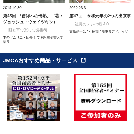
2015.10.30
2020.03.3
第45回 『習得への情熱』（著：
第47回 令和元年の2つの出来事
ジョッシュ・ウェイツキン）
社長のメシの種 4.0
眼と耳で楽しむ読書術
高島健一氏 / 社長専門新事業アドバイザ
ー
本のソムリエ・団長 シブヤ駅前読書大学
学長
JMCAおすすめ商品・サービス
open_in_new