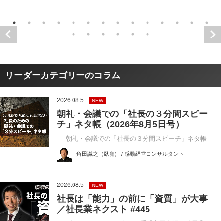
リーダーカテゴリーのコラム
2026.08.5
NEW
朝礼・会議での「社長の３分間スピー
チ」ネタ帳（2026年8月5日号）
朝礼・会議での「社長の３分間スピーチ」ネタ帳
角田識之（臥龍） / 感動経営コンサルタント
2026.08.5
NEW
社長は「能力」の前に「資質」が大事
／社長業ネクスト #445