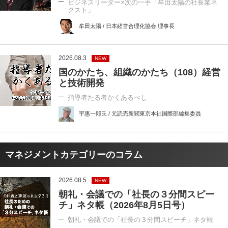
ビジネスリーダー×次の一手「牟田太陽の社長業ネ
クスト」
牟田太陽 / 日本経営合理化協会 理事長
2026.08.3
NEW
国のかたち、組織のかたち（108）経営
と技術開発
指導者たる者かくあるべし
宇惠一郎氏 / 元読売新聞東京本社国際部編集委員
マネジメントカテゴリーのコラム
2026.08.5
NEW
朝礼・会議での「社長の３分間スピー
チ」ネタ帳（2026年8月5日号）
朝礼・会議での「社長の３分間スピーチ」ネタ帳