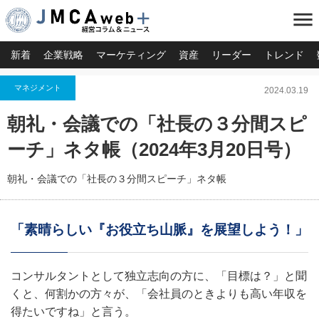
menu
新着
企業戦略
マーケティング
資産
リーダー
トレンド
マネジメント
2024.03.19
朝礼・会議での「社長の３分間スピ
ーチ」ネタ帳（2024年3月20日号）
朝礼・会議での「社長の３分間スピーチ」ネタ帳
「素晴らしい『お役立ち山脈』を展望しよう！」
コンサルタントとして独立志向の方に、「目標は？」と聞
くと、何割かの方々が、「会社員のときよりも高い年収を
得たいですね」と言う。