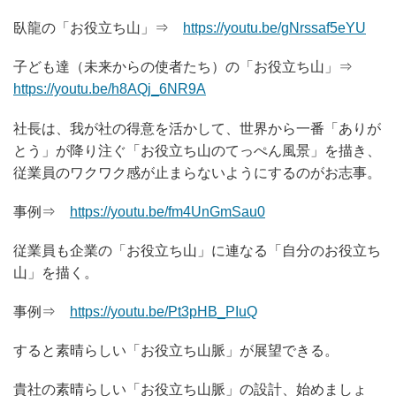
臥龍の「お役立ち山」⇒
https://youtu.be/gNrssaf5eYU
子ども達（未来からの使者たち）の「お役立ち山」⇒
https://youtu.be/h8AQj_6NR9A
社長は、我が社の得意を活かして、世界から一番「ありが
とう」が降り注ぐ「お役立ち山のてっぺん風景」を描き、
従業員のワクワク感が止まらないようにするのがお志事。
事例⇒
https://youtu.be/fm4UnGmSau0
従業員も企業の「お役立ち山」に連なる「自分のお役立ち
山」を描く。
事例⇒
https://youtu.be/Pt3pHB_PIuQ
すると素晴らしい「お役立ち山脈」が展望できる。
貴社の素晴らしい「お役立ち山脈」の設計、始めましょ