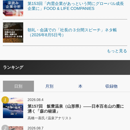
第153回「内需企業があっという間にグローバル成長
企業に」FOOD & LIFE COMPANIES
朝礼・会議での「社長の３分間スピーチ」ネタ帳
（2026年8月5日号）
もっと見る
ランキング
日別
月別
本
収録物
1
2026.08.4
第157回 飯豊温泉（山形県）――日本百名山の麓に
湧く「森の秘湯」
高橋一喜氏 / 温泉アナリスト
2
2026.08.7