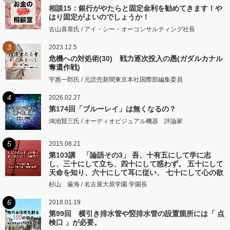
相談15：銀行がやたらと固定金利を勧めてきます！や
はり固定がよいのでしょうか！
古山喜章氏 / アイ・シー・オーコンサルティング社長
3
2023.12.5
危機への対処術(30) 戦力逐次投入の愚(ガダルカナル
奪還作戦)
宇惠一郎氏 / 元読売新聞東京本社国際部編集委員
4
2026.02.27
第174回「ブルーレイ」は無くなるの？
鴻池賢三氏 / オーディオビジュアル機器 評論家
5
2015.08.21
第103講 「論語その3」 吾、十有五にして学に志
し、三十にして立ち、四十にして惑わず。 五十にして
天命を知り、六十にして耳に従い、 七十にして心の欲
するところに従いて矩をこえず。
杉山 厳海 / 名古屋大原学園 学園長
6
2018.01.19
第99回 横引き排水管や竪排水管の設置箇所には「 点
検口 」が必要。