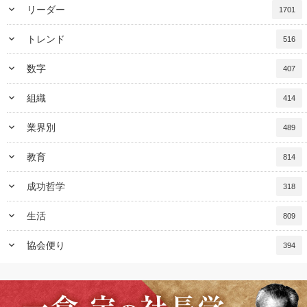
keyboard_arrow_down
リーダー
1701
keyboard_arrow_down
トレンド
516
keyboard_arrow_down
数字
407
keyboard_arrow_down
組織
414
keyboard_arrow_down
業界別
489
keyboard_arrow_down
教育
814
keyboard_arrow_down
成功哲学
318
keyboard_arrow_down
生活
809
keyboard_arrow_down
協会便り
394