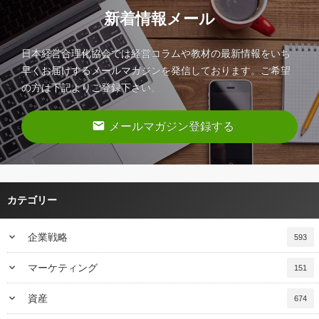
新着情報メール
日本経営合理化協会では経営コラムや教材の最新情報をいち
早くお届けするメールマガジンを発信しております。ご希望
の方は下記よりご登録下さい。
email
メールマガジン登録する
カテゴリー
keyboard_arrow_down
企業戦略
593
keyboard_arrow_down
マーケティング
151
keyboard_arrow_down
資産
674