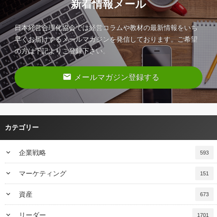
新着情報メール
日本経営合理化協会では経営コラムや教材の最新情報をいち
早くお届けするメールマガジンを発信しております。ご希望
の方は下記よりご登録下さい。
email
メールマガジン登録する
カテゴリー
keyboard_arrow_down
企業戦略
593
keyboard_arrow_down
マーケティング
151
keyboard_arrow_down
資産
673
keyboard_arrow_down
リーダー
1701