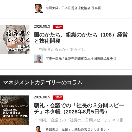
牟田太陽 / 日本経営合理化協会 理事長
2026.08.3
NEW
国のかたち、組織のかたち（108）経営
と技術開発
指導者たる者かくあるべし
宇惠一郎氏 / 元読売新聞東京本社国際部編集委員
マネジメントカテゴリーのコラム
2026.08.5
NEW
朝礼・会議での「社長の３分間スピー
チ」ネタ帳（2026年8月5日号）
朝礼・会議での「社長の３分間スピーチ」ネタ帳
角田識之（臥龍） / 感動経営コンサルタント