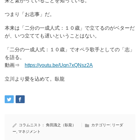
来と繋がっていることを知っている。
つまり「お志事」だ。
本来は「二分の一成人式：１０歳」で立てるのがベターだ
が、いつ立てても遅いということはない。
「二分の一成人式：１０歳」でオペラ歌手としての「志」
を語る。
動画⇒
https://youtu.be/Uqn7xQNsz2A
立川より愛を込めて。臥龍
コラムニスト：
角田識之（臥龍）
カテゴリー:
リーダ
ー
,
マネジメント