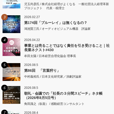
児玉尚彦氏 / 株式会社経理がよくなる 一般社団法人経理革新
プロジェクト 代表・税理士
3
2026.02.27
第174回「ブルーレイ」は無くなるの？
鴻池賢三氏 / オーディオビジュアル機器 評論家
4
2026.04.22
事業とは売ることではなく責任を引き受けること｜社
長業ネクスト#430
牟田太陽 / 日本経営合理化協会 理事長
5
2026.08.5
第86回 「言葉狩り」
中村義裕氏 / 日本文化研究家／演劇評論家
6
2026.08.5
朝礼・会議での「社長の３分間スピーチ」ネタ帳
（2026年8月5日号）
角田識之（臥龍） / 感動経営コンサルタント
7
2026.08.4