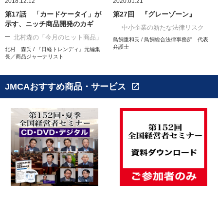
2018.12.12
2020.01.21
第17話 「カードケータイ」が
第27回 『グレーゾーン』
示す、ニッチ商品開発のカギ
中小企業の新たな法律リスク
北村森の「今月のヒット商品」
鳥飼重和氏 / 鳥飼総合法律事務所 代表
弁護士
北村 森氏 / 『日経トレンディ』元編集
長／商品ジャーナリスト
JMCAおすすめ商品・サービス
open_in_new