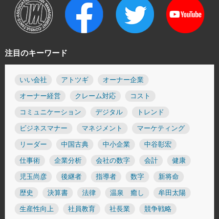
注目のキーワード
いい会社
アトツギ
オーナー企業
オーナー経営
クレーム対応
コスト
コミュニケーション
デジタル
トレンド
ビジネスマナー
マネジメント
マーケティング
リーダー
中国古典
中小企業
中谷彰宏
仕事術
企業分析
会社の数字
会計
健康
児玉尚彦
後継者
指導者
数字
新将命
歴史
決算書
法律
温泉 癒し
牟田太陽
生産性向上
社員教育
社長業
競争戦略