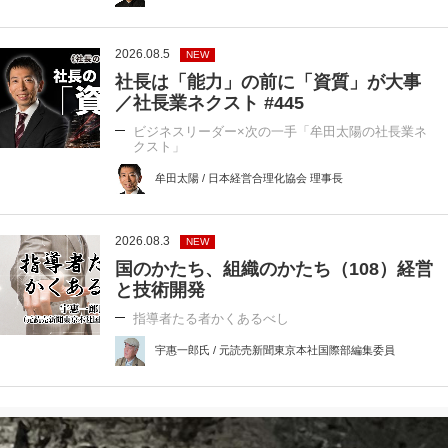
2026.08.5
NEW
社長は「能力」の前に「資質」が大事
／社長業ネクスト #445
ビジネスリーダー×次の一手「牟田太陽の社長業ネ
クスト」
牟田太陽 / 日本経営合理化協会 理事長
2026.08.3
NEW
国のかたち、組織のかたち（108）経営
と技術開発
指導者たる者かくあるべし
宇惠一郎氏 / 元読売新聞東京本社国際部編集委員