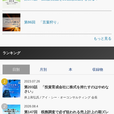
第86回 「言葉狩り」
もっと見る
ランキング
日別
月別
本
収録物
1
2023.07.26
第203話 「投資育成会社に株式を持たすのはやめな
さい」
井上和弘氏 / アイ・シー・オーコンサルティング 会長
2
2026.08.4
第147回 税務調査で必ず狙われる売上計上の期ズレ