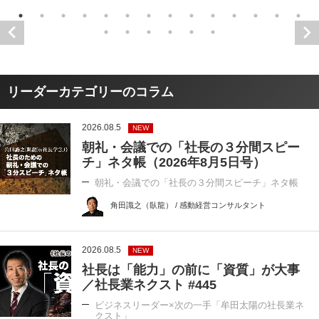
リーダーカテゴリーのコラム
2026.08.5
NEW
朝礼・会議での「社長の３分間スピー
チ」ネタ帳（2026年8月5日号）
朝礼・会議での「社長の３分間スピーチ」ネタ帳
角田識之（臥龍） / 感動経営コンサルタント
2026.08.5
NEW
社長は「能力」の前に「資質」が大事
／社長業ネクスト #445
ビジネスリーダー×次の一手「牟田太陽の社長業ネ
クスト」