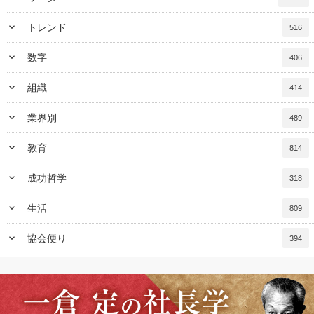
keyboard_arrow_down
トレンド
516
keyboard_arrow_down
数字
406
keyboard_arrow_down
組織
414
keyboard_arrow_down
業界別
489
keyboard_arrow_down
教育
814
keyboard_arrow_down
成功哲学
318
keyboard_arrow_down
生活
809
keyboard_arrow_down
協会便り
394