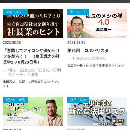
マネジメント
キーワード
2023.08.28
2021.12.21
「意図してアイコンや決めセリ
第91回 ロボバリスタ
フを創ろう！」（角田識之の社
社長のメシの種 4.0
長学2.0 8月28日号）
高島健一氏 / 社長専門新事業アドバイザ
朝礼・会議での「社長の３分間
ー
スピーチ」ネタ帳
角田識之（臥龍） / 感動経営コンサルタ
ント
新技術・商品
採用・法律