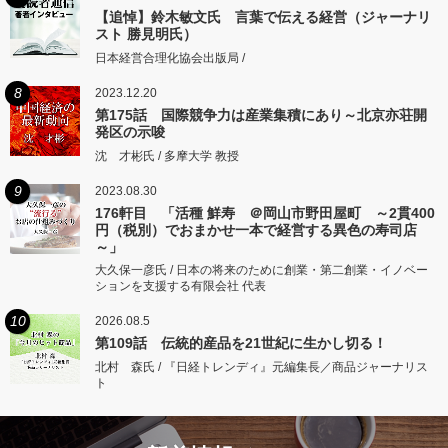
【追悼】鈴木敏文氏 言葉で伝える経営（ジャーナリ
スト 勝見明氏）
日本経営合理化協会出版局 /
8
2023.12.20
第175話 国際競争力は産業集積にあり～北京亦荘開
発区の示唆
沈 才彬氏 / 多摩大学 教授
9
2023.08.30
176軒目 「活種 鮮寿 ＠岡山市野田屋町 ～2貫400
円（税別）でおまかせ一本で経営する異色の寿司店
～」
大久保一彦氏 / 日本の将来のために創業・第二創業・イノベー
ションを支援する有限会社 代表
10
2026.08.5
第109話 伝統的産品を21世紀に生かし切る！
北村 森氏 / 『日経トレンディ』元編集長／商品ジャーナリス
ト