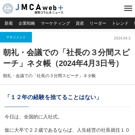
menu
新着
企業戦略
マーケティング
資産
リーダー
トレンド
マネジメント
2024.04.3
朝礼・会議での「社長の３分間スピ
ーチ」ネタ帳（2024年4月3日号）
朝礼・会議での「社長の３分間スピーチ」ネタ帳
「１２年の経験を捨てることはない」
今日は、全国的に入社式。
仮に大卒で２２歳であるならば、人生経営の社長就任１０