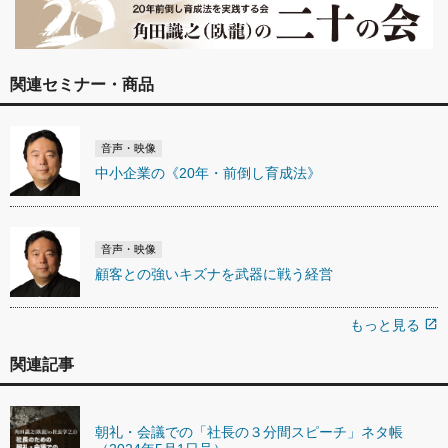
関連セミナー・商品
音声・映像
中小企業の《20年・前倒し育成法》
音声・映像
顧客との強いキズナを武器に戦う経営
もっと見る
open_in_new
関連記事
朝礼・会議での「社長の３分間スピーチ」ネタ帳