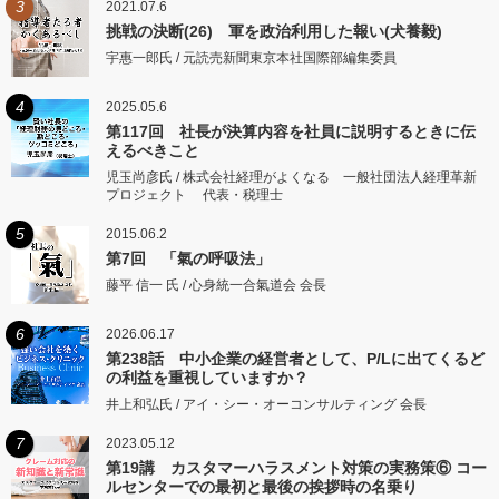
3
2021.07.6
挑戦の決断(26) 軍を政治利用した報い(犬養毅)
宇惠一郎氏 / 元読売新聞東京本社国際部編集委員
4
2025.05.6
第117回 社長が決算内容を社員に説明するときに伝
えるべきこと
児玉尚彦氏 / 株式会社経理がよくなる 一般社団法人経理革新
プロジェクト 代表・税理士
5
2015.06.2
第7回 「氣の呼吸法」
藤平 信一 氏 / 心身統一合氣道会 会長
6
2026.06.17
第238話 中小企業の経営者として、P/Lに出てくるど
の利益を重視していますか？
井上和弘氏 / アイ・シー・オーコンサルティング 会長
7
2023.05.12
第19講 カスタマーハラスメント対策の実務策⑥ コー
ルセンターでの最初と最後の挨拶時の名乗り