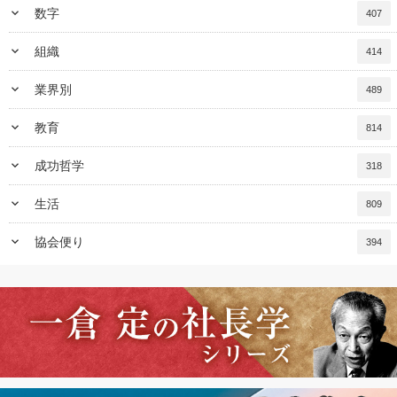
keyboard_arrow_down
数字
407
keyboard_arrow_down
組織
414
keyboard_arrow_down
業界別
489
keyboard_arrow_down
教育
814
keyboard_arrow_down
成功哲学
318
keyboard_arrow_down
生活
809
keyboard_arrow_down
協会便り
394