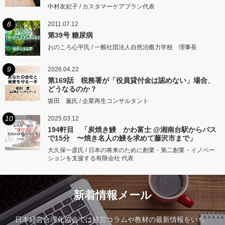
中村友妃子 / カスタマーケアプラン代表
8
2011.07.12
第39号 糖尿病
おのころ心平氏 / 一般社団法人自然治癒力学校 理事長
9
2026.04.22
第169話 税務署が「役員貸付金は認めない」場合、
どうなるのか？
坂田 薫氏 / 企業再生コンサルタント
10
2025.03.12
194軒目 「炭焼き鰻 かわ富士 @湘南台駅からバス
で15分 〜焼き名人の鰻を求めて藤沢市まで」
大久保一彦氏 / 日本の将来のために創業・第二創業・イノベー
ションを支援する有限会社 代表
新着情報メール
日本経営合理化協会では経営コラムや教材の最新情報をいち