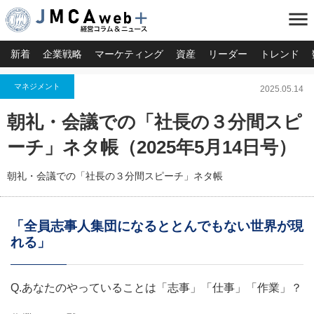
menu
新着
企業戦略
マーケティング
資産
リーダー
トレンド
マネジメント
2025.05.14
朝礼・会議での「社長の３分間スピ
ーチ」ネタ帳（2025年5月14日号）
朝礼・会議での「社長の３分間スピーチ」ネタ帳
「全員志事人集団になるととんでもない世界が現
れる」
Q.あなたのやっていることは「志事」「仕事」「作業」？