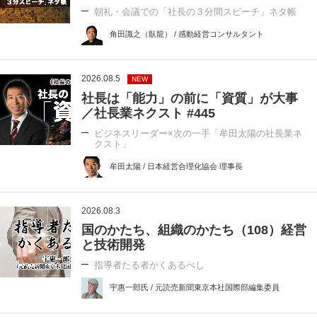
朝礼・会議での「社長の３分間スピーチ」ネタ帳
角田識之（臥龍） / 感動経営コンサルタント
2026.08.5
NEW
社長は「能力」の前に「資質」が大事
／社長業ネクスト #445
ビジネスリーダー×次の一手「牟田太陽の社長業ネ
クスト」
牟田太陽 / 日本経営合理化協会 理事長
2026.08.3
国のかたち、組織のかたち（108）経営
と技術開発
指導者たる者かくあるべし
宇惠一郎氏 / 元読売新聞東京本社国際部編集委員