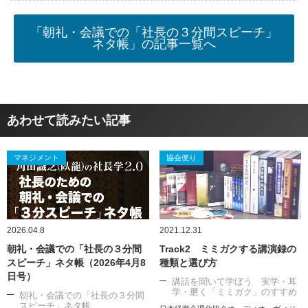
「朝礼・会議での「社長の３分間スピーチ」
ネタ帳」の記事一覧へ
あわせて読みたい記事
マネジメント
協会便り
2026.04.8
2021.12.31
朝礼・会議での「社長の３分間
Track2 ミミガクする講演録の
スピーチ」ネタ帳（2026年4月8
種類と選び方
日号）
講話を聞いて学ぼう 実学・耳
学・磨く「ミミガク」のすすめ
朝礼・会議での「社長の３分間
スピーチ」ネタ帳