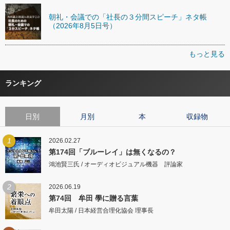
朝礼・会議での「社長の３分間スピーチ」ネタ帳
（2026年8月5日号）
もっと見る
ランキング
日別
月別
本
収録物
1
2026.02.27
第174回「ブルーレイ」は無くなるの？
鴻池賢三氏 / オーディオビジュアル機器 評論家
2
2026.06.19
第74回 牟田 學に贈る言葉
牟田太陽 / 日本経営合理化協会 理事長