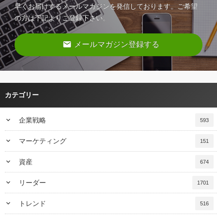
早くお届けするメールマガジンを発信しております。ご希望
の方は下記よりご登録下さい。
email
メールマガジン登録する
カテゴリー
keyboard_arrow_down
企業戦略
593
keyboard_arrow_down
マーケティング
151
keyboard_arrow_down
資産
674
keyboard_arrow_down
リーダー
1701
keyboard_arrow_down
トレンド
516