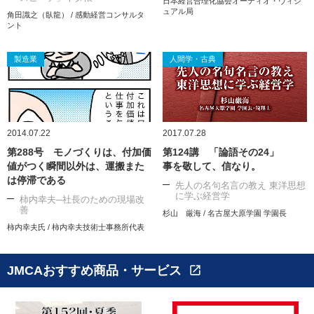
日本経営合理化協会オーディオ・ヴィジ
ュアル局
角田識之（臥龍） / 感動経営コンサルタ
ント
製造業
人間学・古典
2014.07.22
2017.07.28
第288号 モノづくりは、付加価
第124講 「論語その24」
値がつく瞬間以外は、運搬また
事を敬して、信なり。
は停滞である
先人の名句名言の教え 東洋思想
に学ぶ経営学
柿内幸夫─社長のための現場改
善
杉山 厳海 / 名古屋大原学園 学園長
柿内幸夫氏 / 柿内幸夫技術士事務所代表
JMCAおすすめ商品・サービス
open_in_new