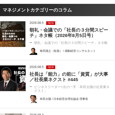
マネジメントカテゴリーのコラム
2026.08.5
NEW
朝礼・会議での「社長の３分間スピー
チ」ネタ帳（2026年8月5日号）
朝礼・会議での「社長の３分間スピーチ」ネタ帳
角田識之（臥龍） / 感動経営コンサルタント
2026.08.5
NEW
社長は「能力」の前に「資質」が大事
／社長業ネクスト #445
ビジネスリーダー×次の一手「牟田太陽の社長業ネ
クスト」
牟田太陽 / 日本経営合理化協会 理事長
2026.08.3