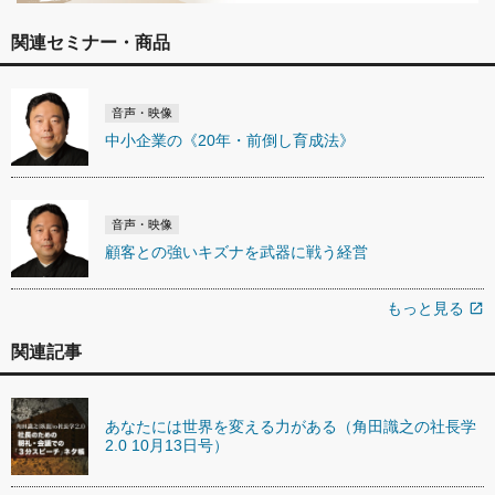
関連セミナー・商品
音声・映像
中小企業の《20年・前倒し育成法》
音声・映像
顧客との強いキズナを武器に戦う経営
もっと見る
open_in_new
関連記事
あなたには世界を変える力がある（角田識之の社長学
2.0 10月13日号）