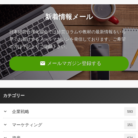
新着情報メール
日本経営合理化協会では経営コラムや教材の最新情報をいち
早くお届けするメールマガジンを発信しております。ご希望
の方は下記よりご登録下さい。
email
メールマガジン登録する
カテゴリー
keyboard_arrow_down
企業戦略
593
keyboard_arrow_down
マーケティング
151