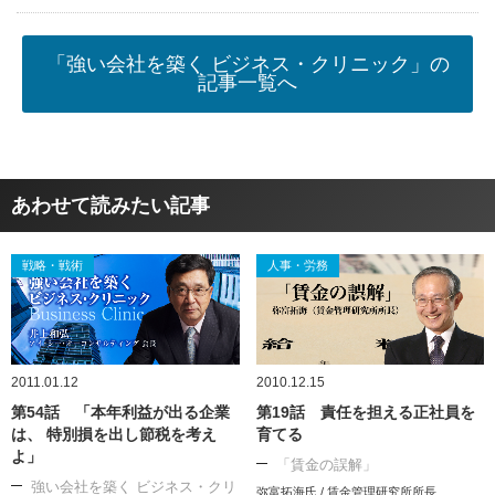
「強い会社を築く ビジネス・クリニック」の
記事一覧へ
あわせて読みたい記事
戦略・戦術
人事・労務
2011.01.12
2010.12.15
第54話 「本年利益が出る企業
第19話 責任を担える正社員を
は、 特別損を出し節税を考え
育てる
よ」
「賃金の誤解」
強い会社を築く ビジネス・クリ
弥富拓海氏 / 賃金管理研究所所長