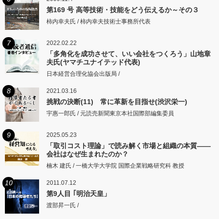
第169 号 高等技術・技能をどう伝えるか～その３
柿内幸夫氏 / 柿内幸夫技術士事務所代表
7
2022.02.22
「多角化を成功させて、いい会社をつくろう」山地章
夫氏(ヤマチユナイテッド代表)
日本経営合理化協会出版局 /
8
2021.03.16
挑戦の決断(11) 常に革新を目指せ(渋沢栄一)
宇惠一郎氏 / 元読売新聞東京本社国際部編集委員
9
2025.05.23
「取引コスト理論」で読み解く市場と組織の本質――
会社はなぜ生まれたのか？
楠木 建氏 / 一橋大学大学院 国際企業戦略研究科 教授
10
2011.07.12
第9人目 ｢明治天皇」
渡部昇一氏 /