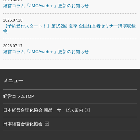
経営コラム「JMCAweb＋」更新のお知らせ
2026.07.28
【予約受付スタート！】第152回 夏季 全国経営者セミナー講演収録
物
2026.07.17
経営コラム「JMCAweb＋」更新のお知らせ
メニュー
経営コラムTOP
exit_to_app
日本経営合理化協会 商品・サービス案内
exit_to_app
日本経営合理化協会