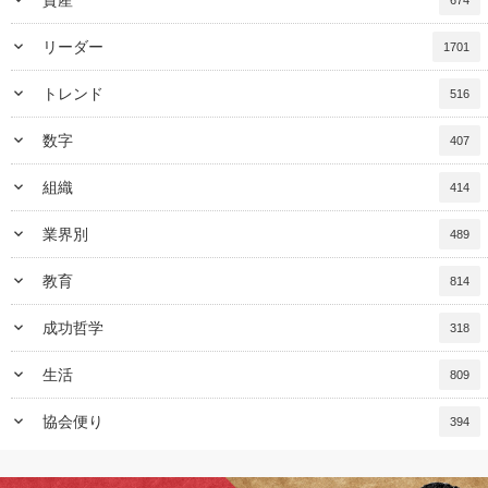
keyboard_arrow_down
資産
674
keyboard_arrow_down
リーダー
1701
keyboard_arrow_down
トレンド
516
keyboard_arrow_down
数字
407
keyboard_arrow_down
組織
414
keyboard_arrow_down
業界別
489
keyboard_arrow_down
教育
814
keyboard_arrow_down
成功哲学
318
keyboard_arrow_down
生活
809
keyboard_arrow_down
協会便り
394