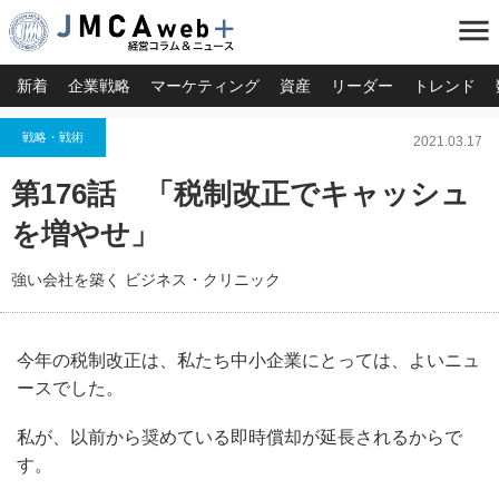
menu
新着
企業戦略
マーケティング
資産
リーダー
トレンド
戦略・戦術
2021.03.17
第176話 「税制改正でキャッシュ
を増やせ」
強い会社を築く ビジネス・クリニック
今年の税制改正は、私たち中小企業にとっては、よいニュ
ースでした。
私が、以前から奨めている即時償却が延長されるからで
す。