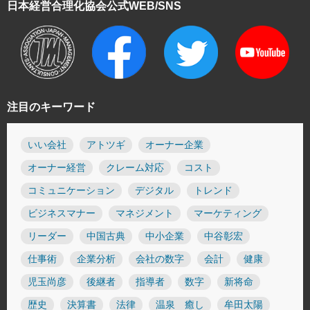
日本経営合理化協会
公式WEB/SNS
注目のキーワード
いい会社
アトツギ
オーナー企業
オーナー経営
クレーム対応
コスト
コミュニケーション
デジタル
トレンド
ビジネスマナー
マネジメント
マーケティング
リーダー
中国古典
中小企業
中谷彰宏
仕事術
企業分析
会社の数字
会計
健康
児玉尚彦
後継者
指導者
数字
新将命
歴史
決算書
法律
温泉 癒し
牟田太陽