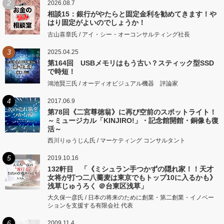
2
2026.08.7
相談15：銀行がやたらと固定金利を勧めてきます！や
はり固定がよいのでしょうか！
古山喜章氏 / アイ・シー・オーコンサルティング社長
3
2025.04.25
第164回 USBメモリはもう古い？スティック型SSD
で時短！
鴻池賢三氏 / オーディオビジュアル機器 評論家
4
2017.06.9
第78回《二宮尊徳翁》に再び空前のスポットライト！
～ミュージカル「KINJIRO!」・記念館開館・銅像も復
活～
西川りゅうじん氏 / マーケティング コンサルタント
5
2019.10.16
132軒目 「《ミシュラン手つかずの隠れ家！！天才
女将が打つ二八蕎麦は東京でもトップ10に入るかも》
浅草じゅうろく ＠台東区浅草」
大久保一彦氏 / 日本の将来のために創業・第二創業・イノベー
ションを支援する有限会社 代表
6
2009.11.4