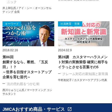
ニック
井上和弘氏 / アイ・シー・オーコンサル
ティング 会長
キーワード
社員教育・営業
2018.02.16
2024.02.9
第86回
第28講 カスタマーハラスメン
創業するなら、断然、「五反
ト対策の実務策⑮ 確実に相手を
田」！？
イラっとさせる言葉その5
～世界を目指すスタートアップ
クレーム対応の新知識と新常識
企業を育む苗代～
中村友妃子 / カスタマーケアプラン代表
次の売れ筋をつかむ術
西川りゅうじん氏 / マーケティング コン
サルタント
JMCAおすすめ商品・サービス
open_in_new