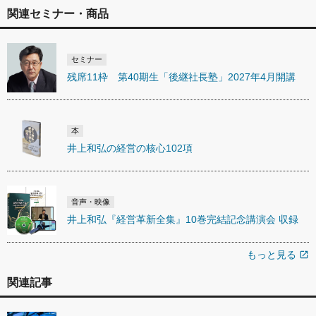
関連セミナー・商品
セミナー
残席11枠 第40期生「後継社長塾」2027年4月開講
本
井上和弘の経営の核心102項
音声・映像
井上和弘『経営革新全集』10巻完結記念講演会 収録
もっと見る
open_in_new
関連記事