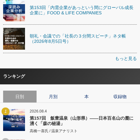
第153回「内需企業があっという間にグローバル成長
企業に」FOOD & LIFE COMPANIES
朝礼・会議での「社長の３分間スピーチ」ネタ帳
（2026年8月5日号）
もっと見る
ランキング
日別
月別
本
収録物
1
2026.08.4
第157回 飯豊温泉（山形県）――日本百名山の麓に
湧く「森の秘湯」
高橋一喜氏 / 温泉アナリスト