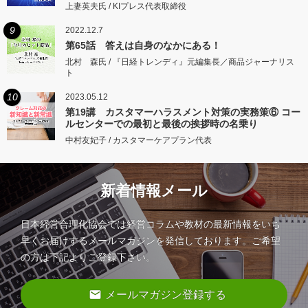
上妻英夫氏 / KIプレス代表取締役
9
2022.12.7
第65話 答えは自身のなかにある！
北村 森氏 / 『日経トレンディ』元編集長／商品ジャーナリス
ト
10
2023.05.12
第19講 カスタマーハラスメント対策の実務策⑥ コー
ルセンターでの最初と最後の挨拶時の名乗り
中村友妃子 / カスタマーケアプラン代表
新着情報メール
日本経営合理化協会では経営コラムや教材の最新情報をいち
早くお届けするメールマガジンを発信しております。ご希望
の方は下記よりご登録下さい。
email
メールマガジン登録する