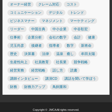
オーナー経営
クレーム対応
コスト
コミュニケーション
デジタル
トレンド
ビジネスマナー
マネジメント
マーケティング
リーダー
中国古典
中小企業
中谷彰宏
仕事術
企業分析
会社の数字
会計
健康
児玉尚彦
後継者
指導者
数字
新将命
歴史
決算書
法律
温泉 癒し
牟田太陽
生産性向上
社員教育
社長業
競争戦略
経営実務
経営戦略
話し方
読書
講師インタビュー
講演CD
講話を聞いて学ぼう
財務
財務力アップ
鳥飼重和
Copyright ©
JMCA
All rights reserved.