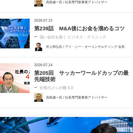
高島健一氏 / 社長専門新事業アドバイザー
2026.07.15
第239話 M&A後にお金を溜めるコツ
強い会社を築く ビジネス・クリニック
井上和弘氏 / アイ・シー・オーコンサルティング 会長
2026.07.14
第205回 サッカーワールドカップの最
先端技術
社長のメシの種 4.0
高島健一氏 / 社長専門新事業アドバイザー