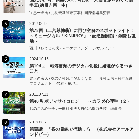
争②(徳川吉宗 中)
宇惠一郎氏 / 元読売新聞東京本社国際部編集委員
5
2017.06.9
第78回《二宮尊徳翁》に再び空前のスポットライト！
～ミュージカル「KINJIRO!」・記念館開館・銅像も復
活～
西川りゅうじん氏 / マーケティング コンサルタント
6
2024.10.15
第104回 帳簿書類のデジタル化後に経理がやるべき
こと
児玉尚彦氏 / 株式会社経理がよくなる 一般社団法人経理革新
プロジェクト 代表・税理士
7
2011.07.12
第48号 ボディサイコロジー ～カラダ心理学（２）
おのころ心平氏 / 一般社団法人自然治癒力学校 理事長
8
2013.06.7
第百話 「客の目線で行動しろ」（株式会社アールア
ンドビー）