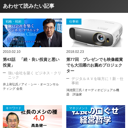
あわせて読みたい記事
戦略・戦術
仕事術
2010.02.10
2018.02.23
第43話 「続・良い投資と悪い
第77回 プレゼンでも映像鑑賞
投資」
でも大活躍のお薦めプロジェク
ター
強い会社を築く ビジネス・クリ
ニック
デジタルＡＶを味方に！新・仕
事術
井上和弘氏 / アイ・シー・オーコンサル
ティング 会長
鴻池賢三氏 / オーディオビジュアル機
器 評論家
キーワード
マネジメント