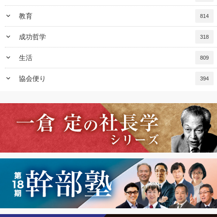
keyboard_arrow_down
教育
814
keyboard_arrow_down
成功哲学
318
keyboard_arrow_down
生活
809
keyboard_arrow_down
協会便り
394