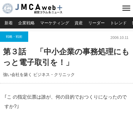
menu
新着
企業戦略
マーケティング
資産
リーダー
トレンド
戦略・戦術
2006.10.11
第３話 「中小企業の事務処理にも
っと電子取引を！」
強い会社を築く ビジネス・クリニック
｢こ の指定伝票は誰が、何の目的でおつくりになったので
すか?｣