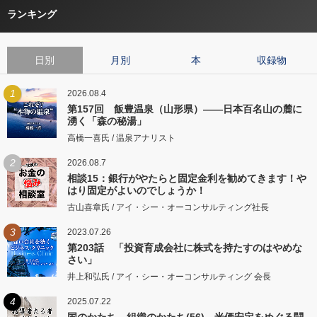
ランキング
日別
月別
本
収録物
1
2026.08.4
第157回 飯豊温泉（山形県）――日本百名山の麓に
湧く「森の秘湯」
高橋一喜氏 / 温泉アナリスト
2
2026.08.7
相談15：銀行がやたらと固定金利を勧めてきます！や
はり固定がよいのでしょうか！
古山喜章氏 / アイ・シー・オーコンサルティング社長
3
2023.07.26
第203話 「投資育成会社に株式を持たすのはやめな
さい」
井上和弘氏 / アイ・シー・オーコンサルティング 会長
4
2025.07.22
国のかたち、組織のかたち(56) 米価安定をめぐる闘