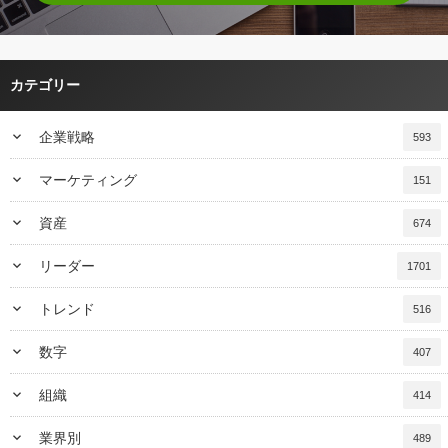
カテゴリー
keyboard_arrow_down
企業戦略
593
keyboard_arrow_down
マーケティング
151
keyboard_arrow_down
資産
674
keyboard_arrow_down
リーダー
1701
keyboard_arrow_down
トレンド
516
keyboard_arrow_down
数字
407
keyboard_arrow_down
組織
414
keyboard_arrow_down
業界別
489