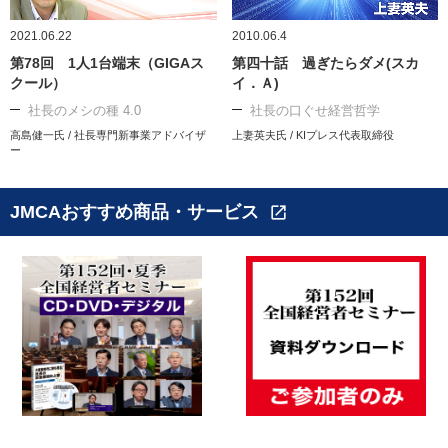
2021.06.22
2010.06.4
第78回 1人1台端末（GIGAス
第四十話 過ぎたらダメ(スカ
クール）
イ．Ａ)
社長のメシの種 4.0
社長の口ぐせ経営哲学
高島健一氏 / 社長専門新事業アドバイザ
上妻英夫氏 / KIプレス代表取締役
ー
JMCAおすすめ商品・サービス
open_in_new