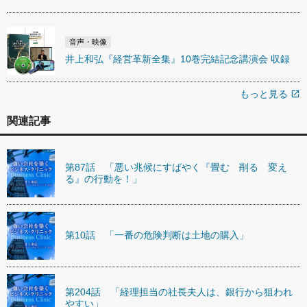
音声・映像
井上和弘『経営革新全集』10巻完結記念講演会 収録
もっと見る
open_in_new
関連記事
第87話 「悪い兆候にすばやく『畳む 削る 変え
る』の行動を！」
第10話 「一番の危険判断は土地の購入」
第204話 「経理担当の社長夫人は、銀行から狙われ
やすい」