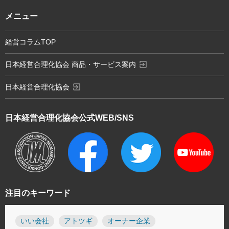
メニュー
経営コラムTOP
exit_to_app
日本経営合理化協会 商品・サービス案内
exit_to_app
日本経営合理化協会
日本経営合理化協会
公式WEB/SNS
注目のキーワード
いい会社
アトツギ
オーナー企業