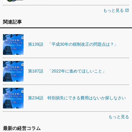
もっと見る
open_in_new
関連記事
第139話 「平成30年の税制改正の問題点は？」
第187話 「2022年に進めてほしいこと」
第234話 特別損失にできる費用はないか探しなさい
もっと見る
最新の経営コラム