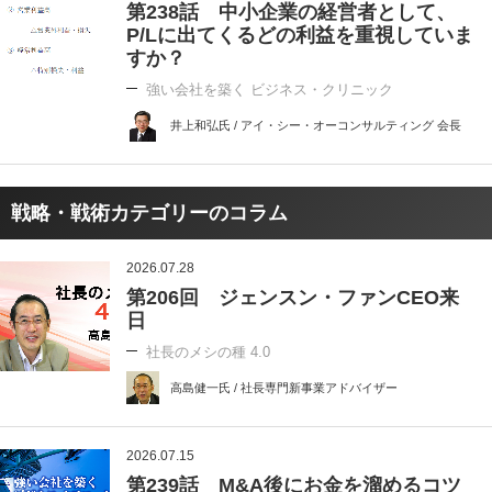
第238話 中小企業の経営者として、
P/Lに出てくるどの利益を重視していま
すか？
強い会社を築く ビジネス・クリニック
井上和弘氏 / アイ・シー・オーコンサルティング 会長
戦略・戦術カテゴリーのコラム
2026.07.28
第206回 ジェンスン・ファンCEO来
日
社長のメシの種 4.0
高島健一氏 / 社長専門新事業アドバイザー
2026.07.15
第239話 M&A後にお金を溜めるコツ