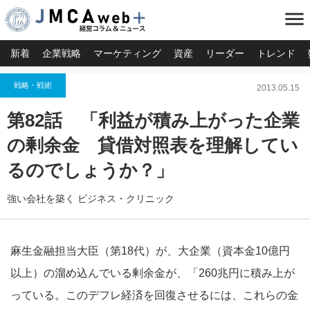
menu
新着
企業戦略
マーケティング
資産
リーダー
トレンド
戦略・戦術
2013.05.15
第82話 「利益が積み上がった企業
の剰余金 貸借対照表を理解してい
るのでしょうか？」
強い会社を築く ビジネス・クリニック
麻生金融担当大臣（第18代）が、大企業（資本金10億円
以上）の溜め込んでいる剰余金が、「260兆円に積み上が
っている。このデフレ経済を回復させるには、これらの金