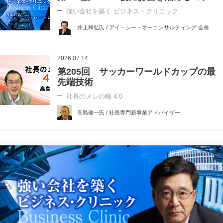
強い会社を築く ビジネス・クリニック
井上和弘氏 / アイ・シー・オーコンサルティング 会長
2026.07.14
第205回 サッカーワールドカップの最
先端技術
社長のメシの種 4.0
高島健一氏 / 社長専門新事業アドバイザー