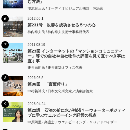
む方法」
鴻池賢三氏 / オーディオビジュアル機器 評論家
6
2012.05.1
第231号 改善を成功させる５つの心
柿内幸夫氏 / 柿内幸夫技術士事務所代表
7
2011.08.19
第23回 インターネットの「マンションコミュニティ
ー」等での自社や自社物件の評価を見て直すべき事は
直す事
碓井民朗氏 / 碓井建築オフィス代表
8
2026.08.5
第86回 「言葉狩り」
中村義裕氏 / 日本文化研究家／演劇評論家
9
2026.04.24
第22講 石油の前に水が枯渇？―ウォーターポジティ
ブに学ぶウェルビーイング経営の観点
中原阿里 / 弁護士／ウエルビーイングＥＳＧアドバイザー