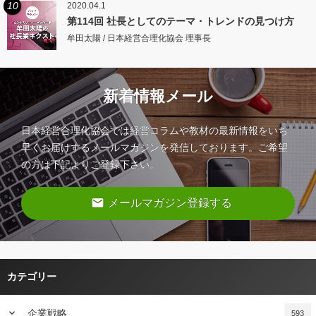
10
2020.04.1
第114回 社長としてのテーマ・トレンドの見つけ方
牟田太陽 / 日本経営合理化協会 理事長
新着情報メール
日本経営合理化協会では経営コラムや教材の最新情報をいち
早くお届けするメールマガジンを発信しております。ご希望
の方は下記よりご登録下さい。
email
メールマガジン登録する
カテゴリー
keyboard_arrow_down
企業戦略
593