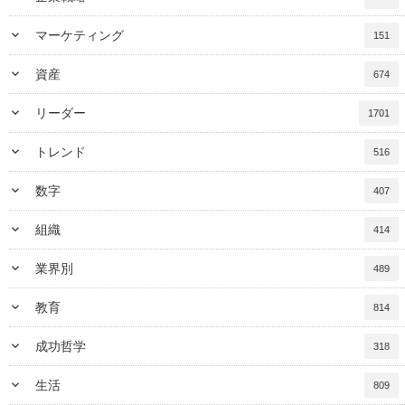
keyboard_arrow_down
マーケティング
151
keyboard_arrow_down
資産
674
keyboard_arrow_down
リーダー
1701
keyboard_arrow_down
トレンド
516
keyboard_arrow_down
数字
407
keyboard_arrow_down
組織
414
keyboard_arrow_down
業界別
489
keyboard_arrow_down
教育
814
keyboard_arrow_down
成功哲学
318
keyboard_arrow_down
生活
809