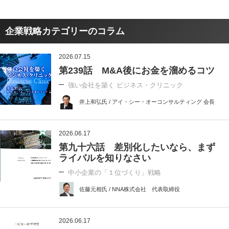
企業戦略カテゴリーのコラム
2026.07.15
第239話 M&A後にお金を溜めるコツ
強い会社を築く ビジネス・クリニック
井上和弘氏 / アイ・シー・オーコンサルティング 会長
2026.06.17
第九十六話 差別化したいなら、まず
ライバルを知りなさい
中小企業の「１位づくり」戦略
佐藤元相氏 / NNA株式会社 代表取締役
2026.06.17