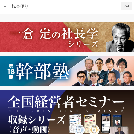
keyboard_arrow_down
協会便り
394