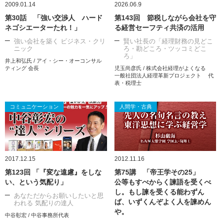
2009.01.14
2026.06.9
第30話 「強い交渉人 ハード
第143回 節税しながら会社を守
ネゴシエーターたれ！」
る経営セーフティ共済の活用
強い会社を築く ビジネス・クリ
賢い社長の「経理財務の見どこ
ニック
ろ・勘どころ・ツッコミどこ
ろ」
井上和弘氏 / アイ・シー・オーコンサル
ティング 会長
児玉尚彦氏 / 株式会社経理がよくなる
一般社団法人経理革新プロジェクト 代
表・税理士
コミュニケーション
人間学・古典
2017.12.15
2012.11.16
第123回 「『変な遠慮』をしな
第75講 「帝王学その25」
い、という気配り」
公等もすべからく諫語を受くべ
し。もし諫を受くる能わずん
あなただからお願いしたいと思
ば、いずくんぞよく人を諫めん
われる 気配りの達人
や。
中谷彰宏 / 中谷事務所代表