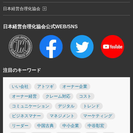
exit_to_app
日本経営合理化協会
日本経営合理化協会
公式WEB/SNS
注目のキーワード
いい会社
アトツギ
オーナー企業
オーナー経営
クレーム対応
コスト
コミュニケーション
デジタル
トレンド
ビジネスマナー
マネジメント
マーケティング
リーダー
中国古典
中小企業
中谷彰宏