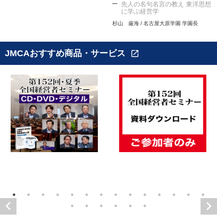
先人の名句名言の教え 東洋思想
に学ぶ経営学
杉山 厳海 / 名古屋大原学園 学園長
JMCAおすすめ商品・サービス
open_in_new