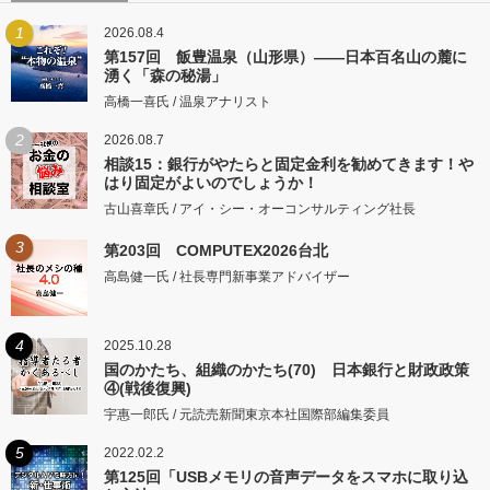
1
2026.08.4
第157回 飯豊温泉（山形県）――日本百名山の麓に
湧く「森の秘湯」
高橋一喜氏 / 温泉アナリスト
2
2026.08.7
相談15：銀行がやたらと固定金利を勧めてきます！や
はり固定がよいのでしょうか！
古山喜章氏 / アイ・シー・オーコンサルティング社長
3
第203回 COMPUTEX2026台北
高島健一氏 / 社長専門新事業アドバイザー
4
2025.10.28
国のかたち、組織のかたち(70) 日本銀行と財政政策
④(戦後復興)
宇惠一郎氏 / 元読売新聞東京本社国際部編集委員
5
2022.02.2
第125回「USBメモリの音声データをスマホに取り込