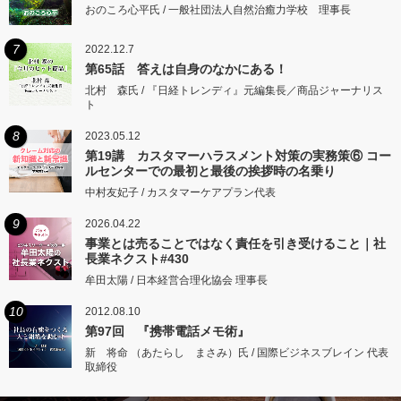
おのころ心平氏 / 一般社団法人自然治癒力学校 理事長
7
2022.12.7
第65話 答えは自身のなかにある！
北村 森氏 / 『日経トレンディ』元編集長／商品ジャーナリス
ト
8
2023.05.12
第19講 カスタマーハラスメント対策の実務策⑥ コー
ルセンターでの最初と最後の挨拶時の名乗り
中村友妃子 / カスタマーケアプラン代表
9
2026.04.22
事業とは売ることではなく責任を引き受けること｜社
長業ネクスト#430
牟田太陽 / 日本経営合理化協会 理事長
10
2012.08.10
第97回 『携帯電話メモ術』
新 将命 （あたらし まさみ）氏 / 国際ビジネスブレイン 代表
取締役