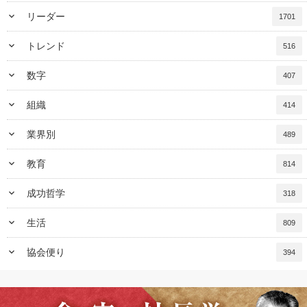
keyboard_arrow_down
リーダー
1701
keyboard_arrow_down
トレンド
516
keyboard_arrow_down
数字
407
keyboard_arrow_down
組織
414
keyboard_arrow_down
業界別
489
keyboard_arrow_down
教育
814
keyboard_arrow_down
成功哲学
318
keyboard_arrow_down
生活
809
keyboard_arrow_down
協会便り
394