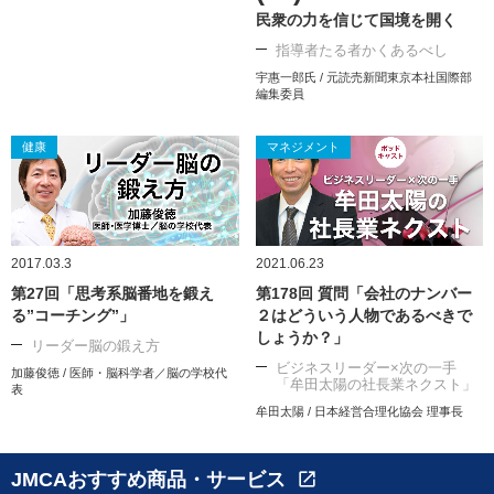
民衆の力を信じて国境を開く
指導者たる者かくあるべし
宇惠一郎氏 / 元読売新聞東京本社国際部
編集委員
健康
マネジメント
2017.03.3
2021.06.23
第27回「思考系脳番地を鍛え
第178回 質問「会社のナンバー
る”コーチング”」
２はどういう人物であるべきで
しょうか？」
リーダー脳の鍛え方
ビジネスリーダー×次の一手
加藤俊徳 / 医師・脳科学者／脳の学校代
「牟田太陽の社長業ネクスト」
表
牟田太陽 / 日本経営合理化協会 理事長
JMCAおすすめ商品・サービス
open_in_new