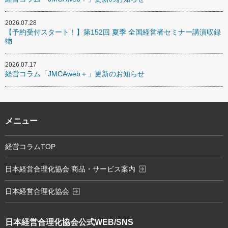
2026.07.28
【予約受付スタート！】第152回 夏季 全国経営者セミナー講演収録
物
2026.07.17
経営コラム「JMCAweb＋」更新のお知らせ
メニュー
経営コラムTOP
exit_to_app
日本経営合理化協会 商品・サービス案内
exit_to_app
日本経営合理化協会
日本経営合理化協会
公式WEB/SNS