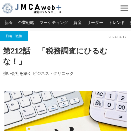
menu
新着
企業戦略
マーケティング
資産
リーダー
トレンド
戦略・戦術
2024.04.17
第212話 「税務調査にひるむ
な！」
強い会社を築く ビジネス・クリニック