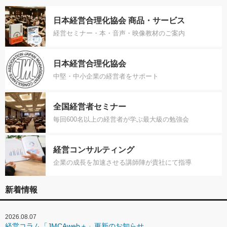
日本経営合理化協会 商品・サービス
経営セミナー・本・音声・映像教材のご案内
日本経営合理化協会
中堅・中小企業の経営者をサポート
全国経営者セミナー
毎回600名以上の経営者が学ぶ最大級の勉強会
経営コンサルティング
企業の成長を加速させる講師陣が貴社にて指導
新着情報
2026.08.07
経営コラム「JMCAweb＋」更新のお知らせ