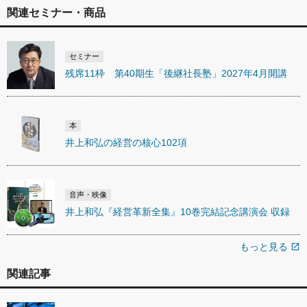
関連セミナー・商品
セミナー
残席11枠 第40期生「後継社長塾」2027年4月開講
本
井上和弘の経営の核心102項
音声・映像
井上和弘『経営革新全集』10巻完結記念講演会 収録
もっと見る
open_in_new
関連記事