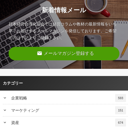
新着情報メール
日本経営合理化協会では経営コラムや教材の最新情報をいち
早くお届けするメールマガジンを発信しております。ご希望
の方は下記よりご登録下さい。
email
メールマガジン登録する
カテゴリー
keyboard_arrow_down
企業戦略
593
keyboard_arrow_down
マーケティング
151
keyboard_arrow_down
資産
674