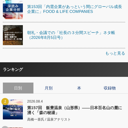
第153回「内需企業があっという間にグローバル成長
企業に」FOOD & LIFE COMPANIES
朝礼・会議での「社長の３分間スピーチ」ネタ帳
（2026年8月5日号）
もっと見る
ランキング
日別
月別
本
収録物
1
2026.08.4
第157回 飯豊温泉（山形県）――日本百名山の麓に
湧く「森の秘湯」
高橋一喜氏 / 温泉アナリスト