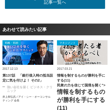
記事一覧へ
あわせて読みたい記事
戦略・戦術
マネジメント
2017.12.13
2017.03.21
第137話 「銀行借入時の抵当設
情報を制するものが勝利を手に
定に気を付けよ！ その2」
する(11)
民衆の力を信じて国境を開く">
強い会社を築く ビジネス・クリ
情報を制するもの
ニック
井上和弘氏 / アイ・シー・オーコンサル
が勝利を手にする
ティング 会長
(11)