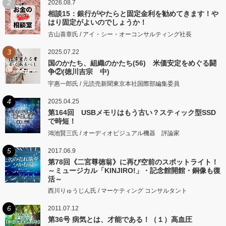
2
2026.08.7
相談15：銀行がやたらと固定金利を勧めてきます！や
はり固定がよいのでしょうか！
古山喜章氏 / アイ・シー・オーコンサルティング社長
3
2025.07.22
国のかたち、組織のかたち(56) 米価安定をめぐる闘
争②(徳川吉宗 中)
宇惠一郎氏 / 元読売新聞東京本社国際部編集委員
4
2025.04.25
第164回 USBメモリはもう古い？スティック型SSD
で時短！
鴻池賢三氏 / オーディオビジュアル機器 評論家
5
2017.06.9
第78回《二宮尊徳翁》に再び空前のスポットライト！
～ミュージカル「KINJIRO!」・記念館開館・銅像も復
活～
西川りゅうじん氏 / マーケティング コンサルタント
6
2011.07.12
第36号 病気とは、才能である！（１）高血圧