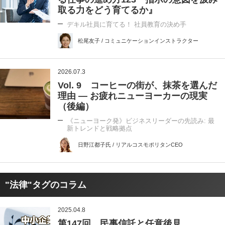
取る力をどう育てるか』
デキル社員に育てる！ 社員教育の決め手
松尾友子 / コミュニケーションインストラクター
2026.07.3
Vol. 9 コーヒーの街が、抹茶を選んだ
理由 ― お疲れニューヨーカーの現実
（後編）
《ニューヨーク発》ビジネスリーダーの先読み: 最
新トレンドと戦略拠点
日野江都子氏 / リアルコスモポリタンCEO
"法律"タグのコラム
2025.04.8
第147回 民事信託と任意後見