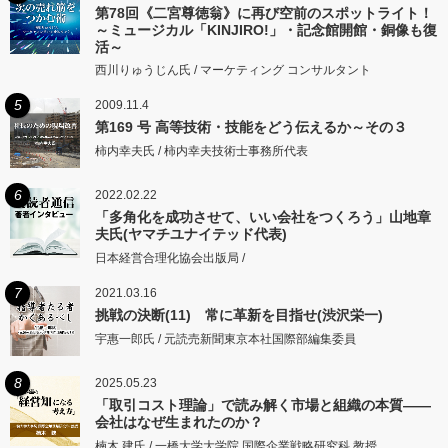
第78回《二宮尊徳翁》に再び空前のスポットライト！
～ミュージカル「KINJIRO!」・記念館開館・銅像も復
活～
西川りゅうじん氏 / マーケティング コンサルタント
5
2009.11.4
第169 号 高等技術・技能をどう伝えるか～その３
柿内幸夫氏 / 柿内幸夫技術士事務所代表
6
2022.02.22
「多角化を成功させて、いい会社をつくろう」山地章
夫氏(ヤマチユナイテッド代表)
日本経営合理化協会出版局 /
7
2021.03.16
挑戦の決断(11) 常に革新を目指せ(渋沢栄一)
宇惠一郎氏 / 元読売新聞東京本社国際部編集委員
8
2025.05.23
「取引コスト理論」で読み解く市場と組織の本質――
会社はなぜ生まれたのか？
楠木 建氏 / 一橋大学大学院 国際企業戦略研究科 教授