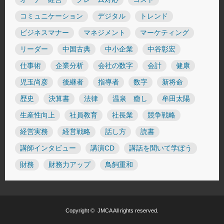
コミュニケーション
デジタル
トレンド
ビジネスマナー
マネジメント
マーケティング
リーダー
中国古典
中小企業
中谷彰宏
仕事術
企業分析
会社の数字
会計
健康
児玉尚彦
後継者
指導者
数字
新将命
歴史
決算書
法律
温泉 癒し
牟田太陽
生産性向上
社員教育
社長業
競争戦略
経営実務
経営戦略
話し方
読書
講師インタビュー
講演CD
講話を聞いて学ぼう
財務
財務力アップ
鳥飼重和
Copyright ©
JMCA
All rights reserved.