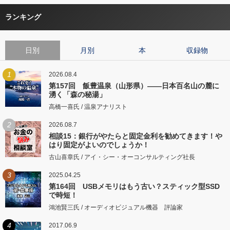
ランキング
日別
月別
本
収録物
1
2026.08.4
第157回 飯豊温泉（山形県）――日本百名山の麓に
湧く「森の秘湯」
高橋一喜氏 / 温泉アナリスト
2
2026.08.7
相談15：銀行がやたらと固定金利を勧めてきます！や
はり固定がよいのでしょうか！
古山喜章氏 / アイ・シー・オーコンサルティング社長
3
2025.04.25
第164回 USBメモリはもう古い？スティック型SSD
で時短！
鴻池賢三氏 / オーディオビジュアル機器 評論家
4
2017.06.9