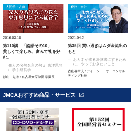
人間学・古典
税務・会計
2016.03.18
2021.04.2
第110講 「論語その10」
第35回 買い過ぎはムダ金流出の
貧しくて楽しみ、富みて礼を好
もと
む。
おカネが残る決算書にするため
に、やっておきたいこと
先人の名句名言の教え 東洋思想
に学ぶ経営学
古山喜章氏 / アイ・シー・オーコンサル
ティング社長
杉山 厳海 / 名古屋大原学園 学園長
JMCAおすすめ商品・サービス
open_in_new