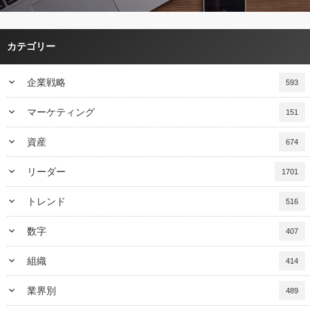
カテゴリー
keyboard_arrow_down
企業戦略
593
keyboard_arrow_down
マーケティング
151
keyboard_arrow_down
資産
674
keyboard_arrow_down
リーダー
1701
keyboard_arrow_down
トレンド
516
keyboard_arrow_down
数字
407
keyboard_arrow_down
組織
414
keyboard_arrow_down
業界別
489