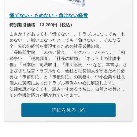
慌てない・もめない・負けない経営
特別割引価格 13,200円（税込）
まさか！があっても「慌てない」、トラブルになっても「も
めない」、戦いになったとしても「負けない」。そんな安
全・安心の経営を実現するための社長必携の書。
「長時間労働」「未払い賃金」「セクハラ・パワハラ」「相
続争い」「税務調査」「社長の離婚」「ネット上の誹謗中
傷」「日本版 司法取引」「集団訴訟」･･･など、本書は、さ
まざまな経営トラブルから、会社と社長個人を守るために必
要な「事前対応」と「事後対応」の実務を、中小企業や社長
個人に実際にあったトラブル事例を中心に解説します。
法律知識がなくても、読みすすめるうちに、自然と社長とし
ての危機対応力が磨かれていきます。
open_in_new
詳細を見る