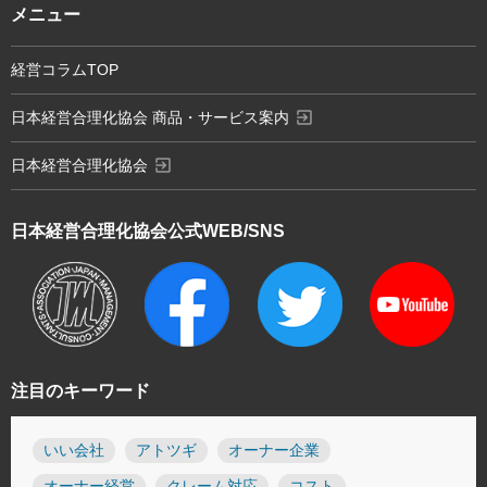
メニュー
経営コラムTOP
exit_to_app
日本経営合理化協会 商品・サービス案内
exit_to_app
日本経営合理化協会
日本経営合理化協会
公式WEB/SNS
注目のキーワード
いい会社
アトツギ
オーナー企業
オーナー経営
クレーム対応
コスト