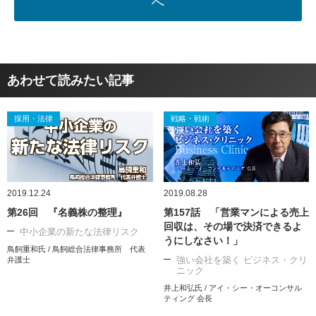
へ
あわせて読みたい記事
採用・法律
戦略・戦術
2019.12.24
2019.08.28
第26回 『名義株の整理』
第157話 「営業マンによる売上
回収は、その場で決済できるよ
中小企業の新たな法律リスク
うにしなさい！」
鳥飼重和氏 / 鳥飼総合法律事務所 代表
強い会社を築く ビジネス・クリ
弁護士
ニック
井上和弘氏 / アイ・シー・オーコンサル
ティング 会長