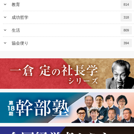
keyboard_arrow_down
教育
814
keyboard_arrow_down
成功哲学
318
keyboard_arrow_down
生活
809
keyboard_arrow_down
協会便り
394