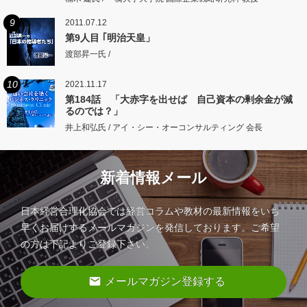
9
2011.07.12
第9人目 ｢明治天皇」
渡部昇一氏 /
10
2021.11.17
第184話 「大赤字を出せば 自己資本の剰余金が減
るのでは？」
井上和弘氏 / アイ・シー・オーコンサルティング 会長
新着情報メール
日本経営合理化協会では経営コラムや教材の最新情報をいち
早くお届けするメールマガジンを発信しております。ご希望
の方は下記よりご登録下さい。
email
メールマガジン登録する