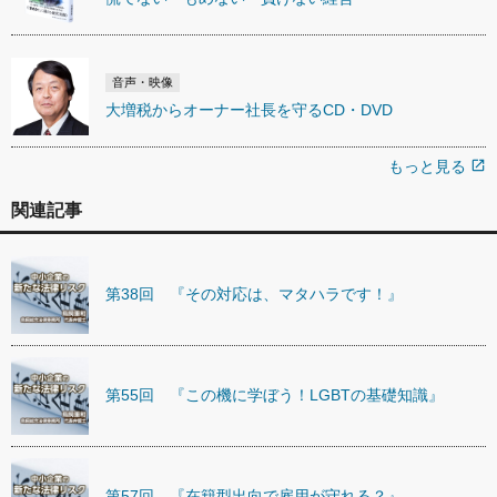
音声・映像
大増税からオーナー社長を守るCD・DVD
もっと見る
open_in_new
関連記事
第38回 『その対応は、マタハラです！』
第55回 『この機に学ぼう！LGBTの基礎知識』
第57回 『在籍型出向で雇用が守れる？』