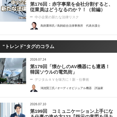
第176回：赤字事業を会社分割すると、
従業員はどうなるのか？！（前編）
中小企業の新たな法律リスク
鳥飼重和氏 / 鳥飼総合法律事務所 代表弁護士
"トレンド"タグのコラム
2026.07.24
第179回「懐かしのAV機器にも遭遇！
韓国ソウルの電気街」
デジタルＡＶを味方に！新・仕事術
鴻池賢三氏 / オーディオビジュアル機器 評論家
2026.07.10
第199回 コミュニケーション上手にな
る仕事の進め方123『指示の意図を汲み