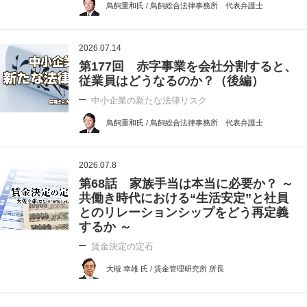
鳥飼重和氏 / 鳥飼総合法律事務所 代表弁護士
2026.07.14
第177回 赤字事業を会社分割すると、
従業員はどうなるのか？（後編）
中小企業の新たな法律リスク
鳥飼重和氏 / 鳥飼総合法律事務所 代表弁護士
2026.07.8
第68話 家族手当は本当に必要か？ ～
共働き時代における“生活安定”と社員
とのリレーションシップをどう再定義
するか ～
賃金決定の定石
大槻 幸雄 氏 / 賃金管理研究所 所長