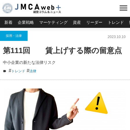
menu
新着
企業戦略
マーケティング
資産
リーダー
トレンド
採用・法律
2023.10.10
第111回 賃上げする際の留意点
中小企業の新たな法律リスク
#
#
トレンド
法律