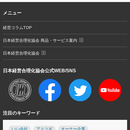
メニュー
経営コラムTOP
exit_to_app
日本経営合理化協会 商品・サービス案内
exit_to_app
日本経営合理化協会
日本経営合理化協会
公式WEB/SNS
注目のキーワード
いい会社
アトツギ
オーナー企業