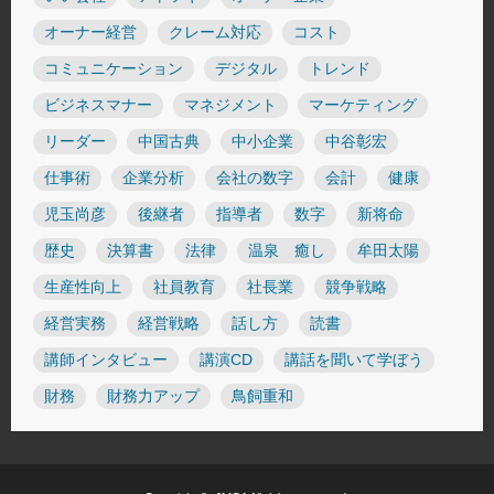
オーナー経営
クレーム対応
コスト
コミュニケーション
デジタル
トレンド
ビジネスマナー
マネジメント
マーケティング
リーダー
中国古典
中小企業
中谷彰宏
仕事術
企業分析
会社の数字
会計
健康
児玉尚彦
後継者
指導者
数字
新将命
歴史
決算書
法律
温泉 癒し
牟田太陽
生産性向上
社員教育
社長業
競争戦略
経営実務
経営戦略
話し方
読書
講師インタビュー
講演CD
講話を聞いて学ぼう
財務
財務力アップ
鳥飼重和