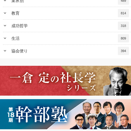
keyboard_arrow_down
業界別
489
keyboard_arrow_down
教育
814
keyboard_arrow_down
成功哲学
318
keyboard_arrow_down
生活
809
keyboard_arrow_down
協会便り
394