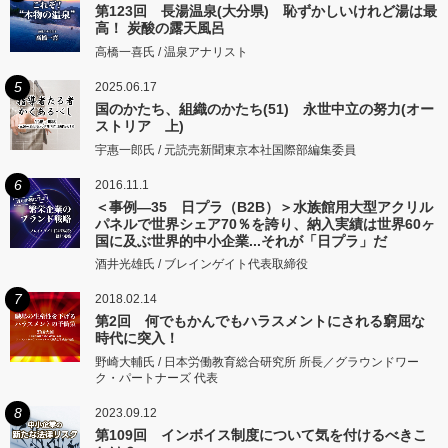
第123回 長湯温泉(大分県) 恥ずかしいけれど湯は最
高！ 炭酸の露天風呂
高橋一喜氏 / 温泉アナリスト
5
2025.06.17
国のかたち、組織のかたち(51) 永世中立の努力(オー
ストリア 上)
宇惠一郎氏 / 元読売新聞東京本社国際部編集委員
6
2016.11.1
＜事例―35 日プラ（B2B）＞水族館用大型アクリル
パネルで世界シェア70％を誇り、納入実績は世界60ヶ
国に及ぶ世界的中小企業...それが「日プラ」だ
酒井光雄氏 / ブレインゲイト代表取締役
7
2018.02.14
第2回 何でもかんでもハラスメントにされる窮屈な
時代に突入！
野崎大輔氏 / 日本労働教育総合研究所 所長／グラウンドワー
ク・パートナーズ 代表
8
2023.09.12
第109回 インボイス制度について気を付けるべきこ