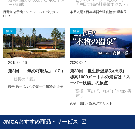
ージ戦略
「牟田太陽の社長業ネクスト」
日野江都子氏 / リアルコスモポリタン
牟田太陽 / 日本経営合理化協会 理事長
CEO
健康
健康
2015.06.16
2020.02.4
第8回 「氣の呼吸法」（２）
第33回 後生掛温泉(秋田県)
標高1000メートルの湯宿は「ス
社長の「氣」
ーパー銭湯」の原点
藤平 信一 氏 / 心身統一合氣道会 会長
高橋一喜の『これぞ！"本物の温
泉"』
高橋一喜氏 / 温泉アナリスト
JMCAおすすめ商品・サービス
open_in_new