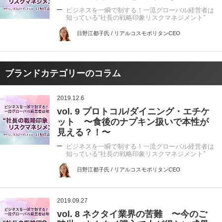
ビジネスを一瞬で制する！一流グローバル経営者は
知っている“社長の戦略印象リスクマネジメント”
日野江都子氏 / リアルコスモポリタンCEO
ブランドカテゴリーのコラム
2019.12.6
vol. 9 プロトコル/ダイニング・エチケ
ット 〜食後のナプキン扱いで本性が
見える？！〜
ビジネスを一瞬で制する！一流グローバル経営者は
知っている“社長の戦略印象リスクマネジメント”
日野江都子氏 / リアルコスモポリタンCEO
2019.09.27
vol. 8 ネクタイ業界の苦難 〜今のご