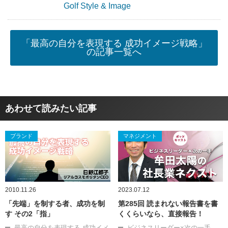
Golf Style & Image
「最高の自分を表現する 成功イメージ戦略」
の記事一覧へ
あわせて読みたい記事
ブランド
マネジメント
2010.11.26
2023.07.12
「先端」を制する者、成功を制
第285回 読まれない報告書を書
す その2「指」
くくらいなら、直接報告！
最高の自分を表現する 成功イメ
ビジネスリーダー×次の一手