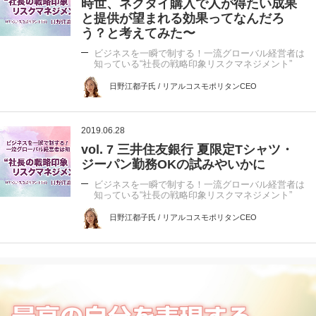
時世、ネクタイ購入で人が得たい成果
と提供が望まれる効果ってなんだろ
う？と考えてみた〜
ビジネスを一瞬で制する！一流グローバル経営者は
知っている“社長の戦略印象リスクマネジメント”
日野江都子氏 / リアルコスモポリタンCEO
2019.06.28
vol. 7 三井住友銀行 夏限定Tシャツ・
ジーパン勤務OKの試みやいかに
ビジネスを一瞬で制する！一流グローバル経営者は
知っている“社長の戦略印象リスクマネジメント”
日野江都子氏 / リアルコスモポリタンCEO