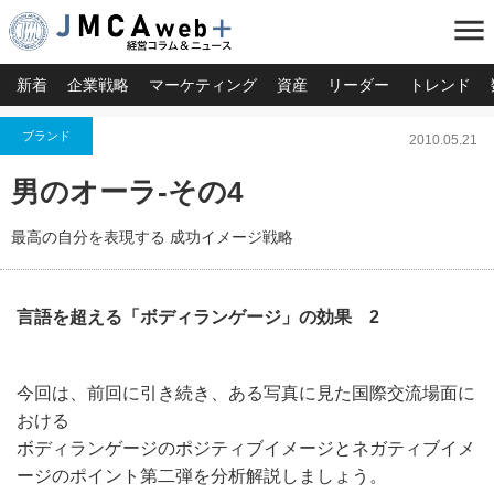
menu
新着
企業戦略
マーケティング
資産
リーダー
トレンド
ブランド
2010.05.21
男のオーラ-その4
最高の自分を表現する 成功イメージ戦略
言語を超える「ボディランゲージ」の効果 2
今回は、前回に引き続き、ある写真に見た国際交流場面に
おける
ボディランゲージのポジティブイメージとネガティブイメ
ージのポイント第二弾を分析解説しましょう。