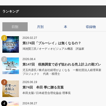
ランキング
日別
月別
本
収録物
1
2026.02.27
第174回「ブルーレイ」は無くなるの？
鴻池賢三氏 / オーディオビジュアル機器 評論家
2
2026.08.4
第147回 税務調査で必ず狙われる売上計上の期ズレ
児玉尚彦氏 / 株式会社経理がよくなる 一般社団法人経理革新
プロジェクト 代表・税理士
3
2026.06.19
第74回 牟田 學に贈る言葉
牟田太陽 / 日本経営合理化協会 理事長
4
2024.08.27