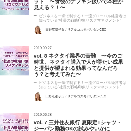
ット 〜食後のナプキン扱いで本性が
見える？！〜
ビジネスを一瞬で制する！一流グローバル経営者は
知っている“社長の戦略印象リスクマネジメント”
日野江都子氏 / リアルコスモポリタンCEO
2019.09.27
vol. 8 ネクタイ業界の苦難 〜今のご
時世、ネクタイ購入で人が得たい成果
と提供が望まれる効果ってなんだろ
う？と考えてみた〜
ビジネスを一瞬で制する！一流グローバル経営者は
知っている“社長の戦略印象リスクマネジメント”
日野江都子氏 / リアルコスモポリタンCEO
2019.06.28
vol. 7 三井住友銀行 夏限定Tシャツ・
ジーパン勤務OKの試みやいかに