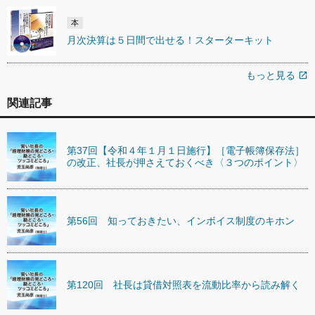
本
月次決算は５日間で出せる！スターターキット
もっと見る
open_in_new
関連記事
第37回【令和４年１月１日施行】［電子帳簿保存法］
の改正、社長が押さえておくべき〈３つのポイント〉
第56回 知っておきたい、インボイス制度のキホン
第120回 社長は貸借対照表を流動比率から読み解く