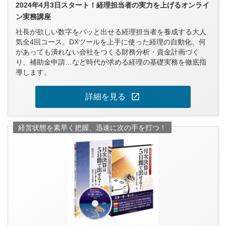
2024年4月3日スタート！経理担当者の実力を上げるオンライ
ン実務講座
社長が欲しい数字をパッと出せる経理担当者を養成する大人
気全4回コース。DXツールを上手に使った経理の自動化、何
があっても潰れない会社をつくる財務分析・資金計画づく
り、補助金申請…など時代が求める経理の基礎実務を徹底指
導します。
open_in_new
詳細を見る
経営状態を素早く把握、迅速に次の手を打つ！