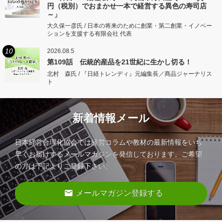
円（税別）でおまかせ一本で経営する異色の寿司店
～」
大久保一彦氏 / 日本の将来のために創業・第二創業・イノベー
ションを支援する有限会社 代表
10
2026.08.5
第109話 伝統的産品を21世紀に生かし切る！
北村 森氏 / 『日経トレンディ』元編集長／商品ジャーナリス
ト
新着情報メール
日本経営合理化協会では経営コラムや教材の最新情報をいち
早くお届けするメールマガジンを発信しております。ご希望
の方は下記よりご登録下さい。
email
メールマガジン登録する