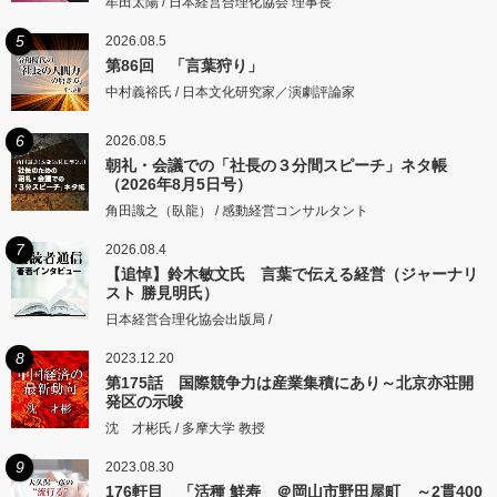
牟田太陽 / 日本経営合理化協会 理事長
5
2026.08.5
第86回 「言葉狩り」
中村義裕氏 / 日本文化研究家／演劇評論家
6
2026.08.5
朝礼・会議での「社長の３分間スピーチ」ネタ帳
（2026年8月5日号）
角田識之（臥龍） / 感動経営コンサルタント
7
2026.08.4
【追悼】鈴木敏文氏 言葉で伝える経営（ジャーナリ
スト 勝見明氏）
日本経営合理化協会出版局 /
8
2023.12.20
第175話 国際競争力は産業集積にあり～北京亦荘開
発区の示唆
沈 才彬氏 / 多摩大学 教授
9
2023.08.30
176軒目 「活種 鮮寿 ＠岡山市野田屋町 ～2貫400