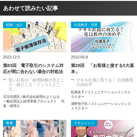
あわせて読みたい記事
税務・会計
社員教育・営業
2023.12.5
2010.05.9
第83回 電子取引のシステム対
第28回 「お客様と接する5大基
応が間に合わない場合の対処法
本」
賢い社長の「経理財務の見どこ
デキル社員に育てる！ 社員教育
ろ・勘どころ・ツッコミどこ
の決め手
ろ」
松尾友子 / コミュニケーションインスト
児玉尚彦氏 / 株式会社経理がよくなる
ラクター
一般社団法人経理革新プロジェクト 代
浦野啓子氏 / コミュニケーションインス
表・税理士
トラクター
教養
マネジメント