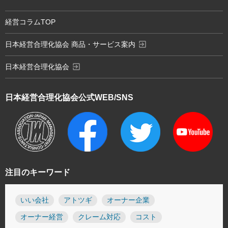
経営コラムTOP
exit_to_app
日本経営合理化協会 商品・サービス案内
exit_to_app
日本経営合理化協会
日本経営合理化協会
公式WEB/SNS
注目のキーワード
いい会社
アトツギ
オーナー企業
オーナー経営
クレーム対応
コスト