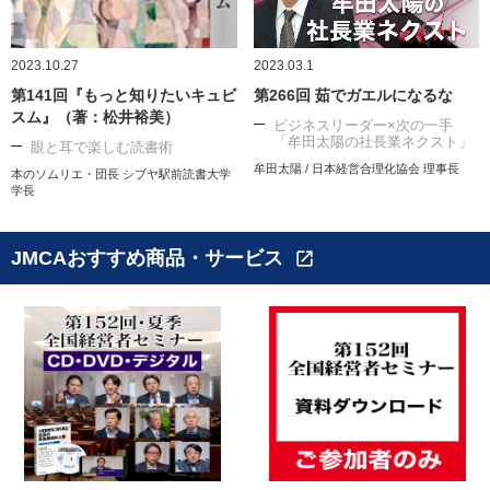
2023.10.27
2023.03.1
第141回『もっと知りたいキュビ
第266回 茹でガエルになるな
スム』（著：松井裕美）
ビジネスリーダー×次の一手
「牟田太陽の社長業ネクスト」
眼と耳で楽しむ読書術
牟田太陽 / 日本経営合理化協会 理事長
本のソムリエ・団長 シブヤ駅前読書大学
学長
JMCAおすすめ商品・サービス
open_in_new