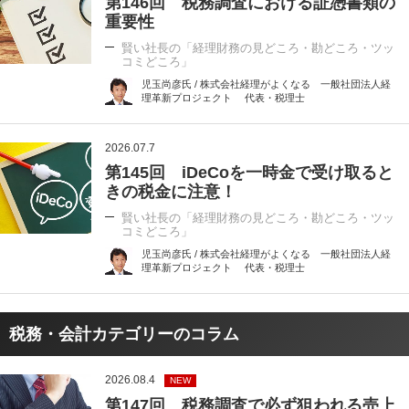
第146回 税務調査における証憑書類の
重要性
賢い社長の「経理財務の見どころ・勘どころ・ツッ
コミどころ」
児玉尚彦氏 / 株式会社経理がよくなる 一般社団法人経
理革新プロジェクト 代表・税理士
2026.07.7
第145回 iDeCoを一時金で受け取ると
きの税金に注意！
賢い社長の「経理財務の見どころ・勘どころ・ツッ
コミどころ」
児玉尚彦氏 / 株式会社経理がよくなる 一般社団法人経
理革新プロジェクト 代表・税理士
税務・会計カテゴリーのコラム
2026.08.4
NEW
第147回 税務調査で必ず狙われる売上