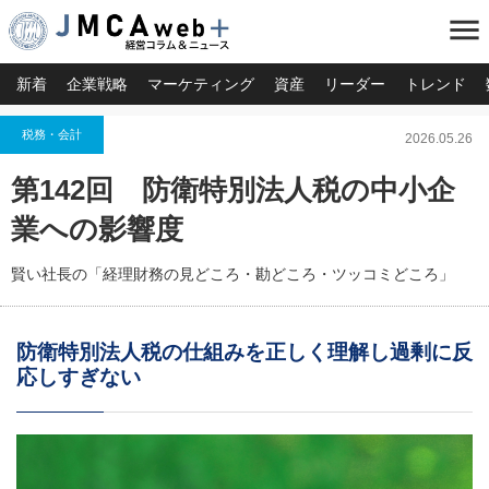
menu
新着
企業戦略
マーケティング
資産
リーダー
トレンド
税務・会計
2026.05.26
第142回 防衛特別法人税の中小企
業への影響度
賢い社長の「経理財務の見どころ・勘どころ・ツッコミどころ」
防衛特別法人税の仕組みを正しく理解し過剰に反
応しすぎない