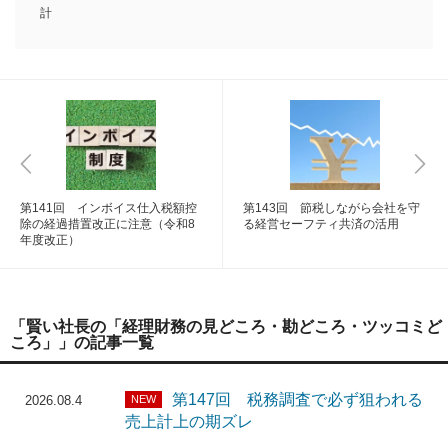
計
第141回 インボイス仕入税額控
第143回 節税しながら会社を守
除の経過措置改正に注意（令和8
る経営セーフティ共済の活用
年度改正）
「賢い社長の「経理財務の見どころ・勘どころ・ツッコミど
ころ」」の記事一覧
第147回 税務調査で必ず狙われる
NEW
2026.08.4
売上計上の期ズレ