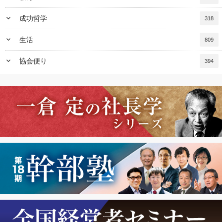
keyboard_arrow_down
成功哲学
318
keyboard_arrow_down
生活
809
keyboard_arrow_down
協会便り
394