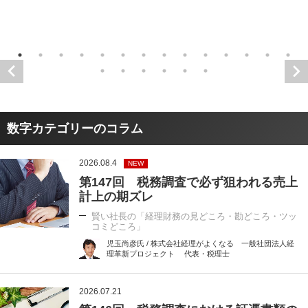
数字カテゴリーのコラム
2026.08.4
NEW
第147回 税務調査で必ず狙われる売上
計上の期ズレ
賢い社長の「経理財務の見どころ・勘どころ・ツッ
コミどころ」
児玉尚彦氏 / 株式会社経理がよくなる 一般社団法人経
理革新プロジェクト 代表・税理士
2026.07.21