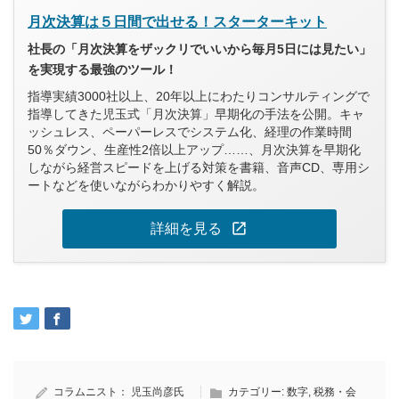
月次決算は５日間で出せる！スターターキット
社長の「月次決算をザックリでいいから毎月5日には見たい」
を実現する最強のツール！
指導実績3000社以上、20年以上にわたりコンサルティングで
指導してきた児玉式「月次決算」早期化の手法を公開。キャ
ッシュレス、ペーパーレスでシステム化、経理の作業時間
50％ダウン、生産性2倍以上アップ……、月次決算を早期化
しながら経営スピードを上げる対策を書籍、音声CD、専用シ
ートなどを使いながらわかりやすく解説。
open_in_new
詳細を見る
コラムニスト：
児玉尚彦氏
カテゴリー:
数字
,
税務・会