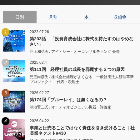
日別
月別
本
収録物
1
2023.07.26
第203話 「投資育成会社に株式を持たすのはやめな
さい」
井上和弘氏 / アイ・シー・オーコンサルティング 会長
2
2025.02.4
第111回 経理社員の成長を邪魔する３つの原因
児玉尚彦氏 / 株式会社経理がよくなる 一般社団法人経理革新
プロジェクト 代表・税理士
3
2026.02.27
第174回「ブルーレイ」は無くなるの？
鴻池賢三氏 / オーディオビジュアル機器 評論家
4
2026.04.22
事業とは売ることではなく責任を引き受けること｜社
長業ネクスト#430