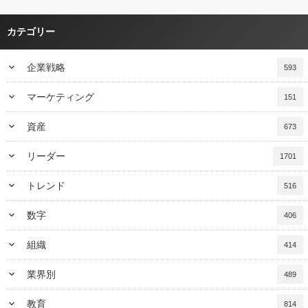
カテゴリー
keyboard_arrow_down
企業戦略
593
keyboard_arrow_down
マーケティング
151
keyboard_arrow_down
資産
673
keyboard_arrow_down
リーダー
1701
keyboard_arrow_down
トレンド
516
keyboard_arrow_down
数字
406
keyboard_arrow_down
組織
414
keyboard_arrow_down
業界別
489
keyboard_arrow_down
教育
814