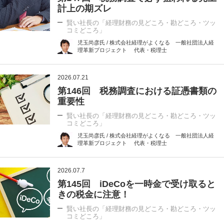
計上の期ズレ
賢い社長の「経理財務の見どころ・勘どころ・ツッ
コミどころ」
児玉尚彦氏 / 株式会社経理がよくなる 一般社団法人経
理革新プロジェクト 代表・税理士
2026.07.21
第146回 税務調査における証憑書類の
重要性
賢い社長の「経理財務の見どころ・勘どころ・ツッ
コミどころ」
児玉尚彦氏 / 株式会社経理がよくなる 一般社団法人経
理革新プロジェクト 代表・税理士
2026.07.7
第145回 iDeCoを一時金で受け取ると
きの税金に注意！
賢い社長の「経理財務の見どころ・勘どころ・ツッ
コミどころ」