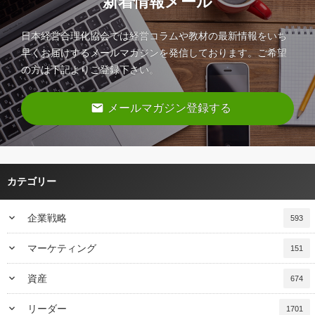
新着情報メール
日本経営合理化協会では経営コラムや教材の最新情報をいち
早くお届けするメールマガジンを発信しております。ご希望
の方は下記よりご登録下さい。
email
メールマガジン登録する
カテゴリー
keyboard_arrow_down
企業戦略
593
keyboard_arrow_down
マーケティング
151
keyboard_arrow_down
資産
674
keyboard_arrow_down
リーダー
1701