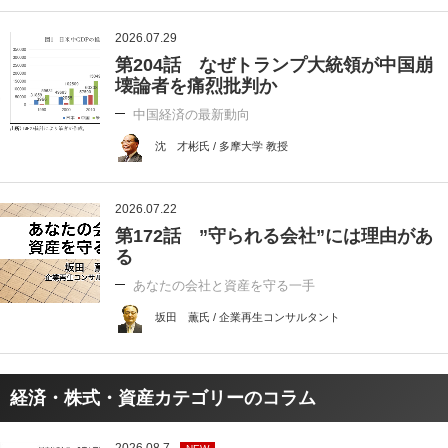
2026.07.29
第204話 なぜトランプ大統領が中国崩
壊論者を痛烈批判か
中国経済の最新動向
沈 才彬氏 / 多摩大学 教授
2026.07.22
第172話 ”守られる会社”には理由があ
る
あなたの会社と資産を守る一手
坂田 薫氏 / 企業再生コンサルタント
経済・株式・資産カテゴリーのコラム
2026.08.7