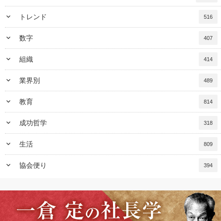
keyboard_arrow_down
トレンド
516
keyboard_arrow_down
数字
407
keyboard_arrow_down
組織
414
keyboard_arrow_down
業界別
489
keyboard_arrow_down
教育
814
keyboard_arrow_down
成功哲学
318
keyboard_arrow_down
生活
809
keyboard_arrow_down
協会便り
394