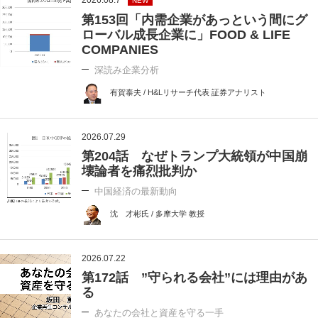
NEW
第153回「内需企業があっという間にグ
ローバル成長企業に」FOOD & LIFE
COMPANIES
深読み企業分析
有賀泰夫 / H&Lリサーチ代表 証券アナリスト
2026.07.29
第204話 なぜトランプ大統領が中国崩
壊論者を痛烈批判か
中国経済の最新動向
沈 才彬氏 / 多摩大学 教授
2026.07.22
第172話 ”守られる会社”には理由があ
る
あなたの会社と資産を守る一手