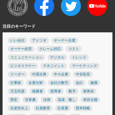
注目のキーワード
いい会社
アトツギ
オーナー企業
オーナー経営
クレーム対応
コスト
コミュニケーション
デジタル
トレンド
ビジネスマナー
マネジメント
マーケティング
リーダー
中国古典
中小企業
中谷彰宏
仕事術
企業分析
会社の数字
会計
健康
児玉尚彦
後継者
指導者
数字
新将命
歴史
決算書
法律
温泉 癒し
牟田太陽
生産性向上
社員教育
社長業
競争戦略