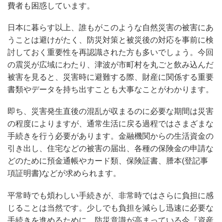
費者も困惑しています。
日本に暮らす以上、誰もがこのような自然災害の被害にあ
うことは避けがたく、防災対策と被災後の対応を事前に検
討しておく重要性を再認識された方も多いでしょう。今回
の震災が広域にわたり、津波が市町村を丸ごと飲み込んだ
被害を見ると、災害時に避難する際、財産に関係する重要
書類やデータを持ち出すことも大事なことがわかります。
即ち、災害発生直後の混乱が収まるのに必要な期間は災害
の程度によりますが、通常生活に戻る過程ではさまざまな
手続きを行う必要があります。金融機関からの生活資金の
引き出し、住宅などの被害の届出、各種の保険金の申請な
どのために預金通帳やカード類、保険証書、謄本
(
登記事
項証明書
)
などが求められます。
平常時でも煩わしい手続きが、非常時ではさらに負担に感
じることは当然です。少しでも負担を減らし迅速に必要な
手続きを進めるために、防災意識が高まっている今『資産