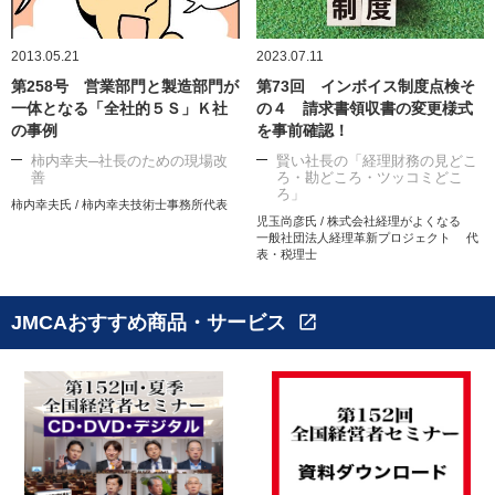
2013.05.21
2023.07.11
第258号 営業部門と製造部門が
第73回 インボイス制度点検そ
一体となる「全社的５Ｓ」Ｋ社
の４ 請求書領収書の変更様式
の事例
を事前確認！
柿内幸夫─社長のための現場改
賢い社長の「経理財務の見どこ
善
ろ・勘どころ・ツッコミどこ
ろ」
柿内幸夫氏 / 柿内幸夫技術士事務所代表
児玉尚彦氏 / 株式会社経理がよくなる
一般社団法人経理革新プロジェクト 代
表・税理士
JMCAおすすめ商品・サービス
open_in_new