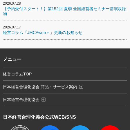
2026.07.28
【予約受付スタート！】第152回 夏季 全国経営者セミナー講演収録
物
2026.07.17
経営コラム「JMCAweb＋」更新のお知らせ
メニュー
経営コラムTOP
exit_to_app
日本経営合理化協会 商品・サービス案内
exit_to_app
日本経営合理化協会
日本経営合理化協会
公式WEB/SNS