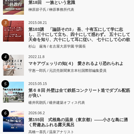
第18回 一族という意識
榊原節子氏 / 榊原事務所代表
3
2015.08.21
第103講 「論語その3」 吾、十有五にして学に志
し、三十にして立ち、四十にして惑わず。 五十にして
天命を知り、六十にして耳に従い、 七十にして心の欲
するところに従いて矩をこえず。
杉山 厳海 / 名古屋大原学園 学園長
4
2022.11.8
マキアヴェッリの知(４) 愛されるより恐れられよ
宇惠一郎氏 / 元読売新聞東京本社国際部編集委員
5
2015.05.15
第６８回 外壁は全て鉄筋コンクリート造でダブル配筋
が良い
碓井民朗氏 / 碓井建築オフィス代表
6
2026.06.2
第155回 式根島の温泉（東京都）――小さな島に湧
く野趣あふれる露天風呂
高橋一喜氏 / 温泉アナリスト