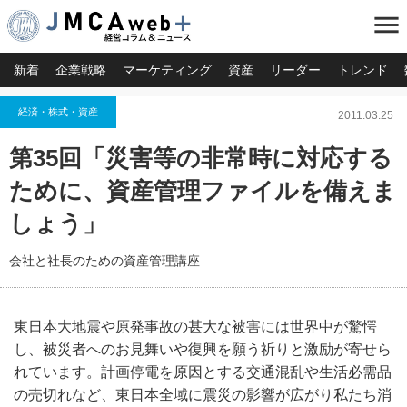
menu
新着
企業戦略
マーケティング
資産
リーダー
トレンド
経済・株式・資産
2011.03.25
第35回「災害等の非常時に対応する
ために、資産管理ファイルを備えま
しょう」
会社と社長のための資産管理講座
東日本大地震や原発事故の甚大な被害には世界中が驚愕
し、被災者へのお見舞いや復興を願う祈りと激励が寄せら
れています。計画停電を原因とする交通混乱や生活必需品
の売切れなど、東日本全域に震災の影響が広がり私たち消