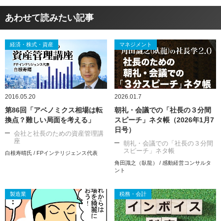
あわせて読みたい記事
経済・株式・資産
マネジメント
2016.05.20
2026.01.7
第86回「アベノミクス相場は転
朝礼・会議での「社長の３分間
換点？難しい局面を考える」
スピーチ」ネタ帳（2026年1月7
日号）
会社と社長のための資産管理講
座
朝礼・会議での「社長の３分間
スピーチ」ネタ帳
白根寿晴氏 / FPインテリジェンス代表
角田識之（臥龍） / 感動経営コンサルタ
ント
製造業
税務・会計