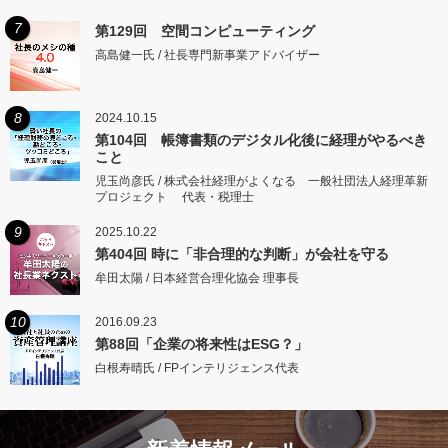
7
第129回 空間コンピューティング
高島健一氏 / 社長専門新事業アドバイザー
8
2024.10.15
第104回 帳簿書類のデジタル化後に経理がやるべき
こと
児玉尚彦氏 / 株式会社経理がよくなる 一般社団法人経理革新
プロジェクト 代表・税理士
9
2025.10.22
第404回 時に「非合理的な判断」が会社を守る
牟田太陽 / 日本経営合理化協会 理事長
10
2016.09.23
第88回「企業の将来性はESG？」
白根寿晴氏 / FPインテリジェンス代表