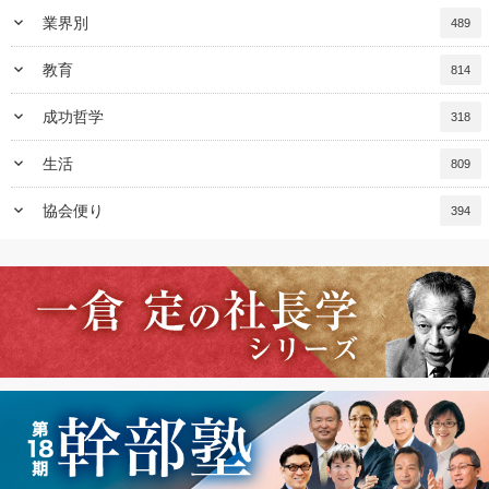
keyboard_arrow_down
業界別
489
keyboard_arrow_down
教育
814
keyboard_arrow_down
成功哲学
318
keyboard_arrow_down
生活
809
keyboard_arrow_down
協会便り
394