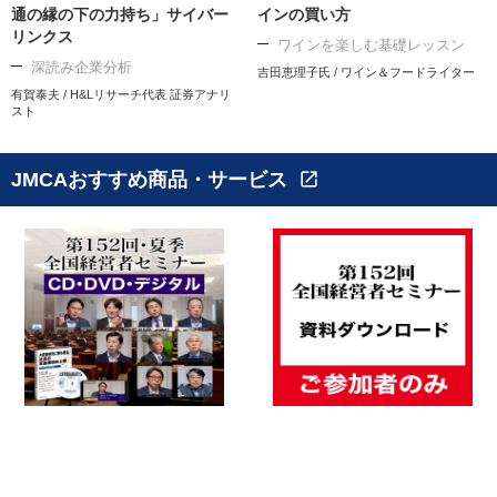
通の縁の下の力持ち」サイバー
インの買い方
リンクス
ワインを楽しむ基礎レッスン
深読み企業分析
吉田恵理子氏 / ワイン＆フードライター
有賀泰夫 / H&Lリサーチ代表 証券アナリ
スト
JMCAおすすめ商品・サービス
open_in_new