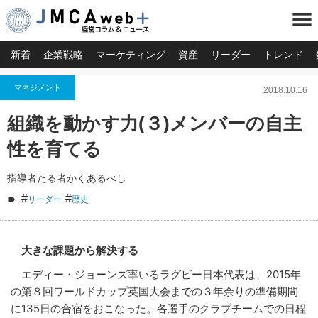
menu
新着
企業戦略
マーケティング
資産
リーダー
トレンド
マネジメント
2018.10.16
組織を動かす力(３)メンバーの自主
性を育てる
指導者たる者かくあるべし
#
#
リーダー
歴史
大きな課題から解決する
エディー・ジョーンズ率いるラグビー日本代表は、2015年
の第８回ワールドカップ英国大会までの３年余りの準備期間
に135日の合宿をおこなった。各選手のクラブチームでの日程