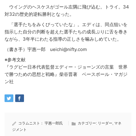
ウイングのヘスケスがゴール左隅に飛び込む。トライ。34
対32の歴史的逆転勝利となった。
「選手たちをみくびっていたな」。エディは、同点狙いを
指示した自分の判断を超えた選手たちの成長ぶりに舌を巻き
ながら、3年半にわたる指導の正しさを噛みしめていた。
（書き手）宇惠一郎 ueichi@nifty.com
※参考文献
『ラグビー日本代表監督エディー・ジョーンズの言葉 世界
で勝つための思想と戦略』柴谷晋著 ベースボール・マガジ
ン社
コラムニスト：
宇惠一郎氏
カテゴリー:
リーダー
,
マネ
ジメント