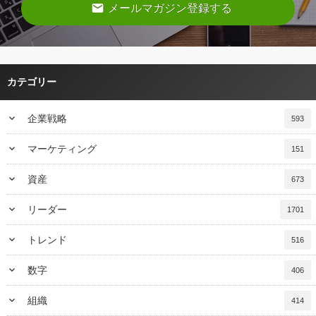
email
メールマガジン登録する
カテゴリー
keyboard_arrow_down
企業戦略
593
keyboard_arrow_down
マーケティング
151
keyboard_arrow_down
資産
673
keyboard_arrow_down
リーダー
1701
keyboard_arrow_down
トレンド
516
keyboard_arrow_down
数字
406
keyboard_arrow_down
組織
414