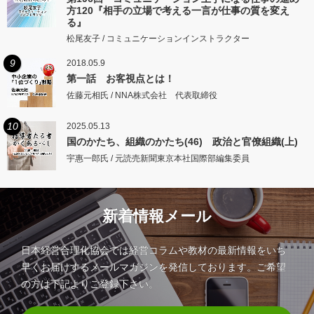
方120『相手の立場で考える一言が仕事の質を変え
る』
松尾友子 / コミュニケーションインストラクター
9
2018.05.9
第一話 お客視点とは！
佐藤元相氏 / NNA株式会社 代表取締役
10
2025.05.13
国のかたち、組織のかたち(46) 政治と官僚組織(上)
宇惠一郎氏 / 元読売新聞東京本社国際部編集委員
新着情報メール
日本経営合理化協会では経営コラムや教材の最新情報をいち
早くお届けするメールマガジンを発信しております。ご希望
の方は下記よりご登録下さい。