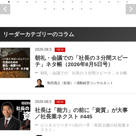
リーダーカテゴリーのコラム
2026.08.5
NEW
朝礼・会議での「社長の３分間スピー
チ」ネタ帳（2026年8月5日号）
朝礼・会議での「社長の３分間スピーチ」ネタ帳
角田識之（臥龍） / 感動経営コンサルタント
2026.08.5
NEW
社長は「能力」の前に「資質」が大事
／社長業ネクスト #445
ビジネスリーダー×次の一手「牟田太陽の社長業ネ
クスト」