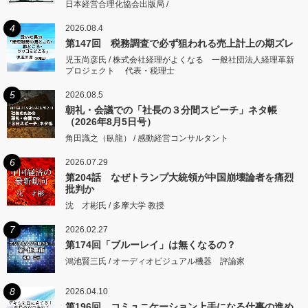
日本経営合理化協会出版局 /
4
2026.08.4
第147回 税務調査で必ず狙われる売上計上の期ズレ
児玉尚彦氏 / 株式会社経理がよくなる 一般社団法人経理革新
プロジェクト 代表・税理士
5
2026.08.5
朝礼・会議での「社長の３分間スピーチ」ネタ帳
（2026年8月5日号）
角田識之（臥龍） / 感動経営コンサルタント
6
2026.07.29
第204話 なぜトランプ大統領が中国崩壊論者を痛烈
批判か
沈 才彬氏 / 多摩大学 教授
7
2026.02.27
第174回「ブルーレイ」は無くなるの？
鴻池賢三氏 / オーディオビジュアル機器 評論家
8
2026.04.10
第196回 コミュニケーション上手になる仕事の進め