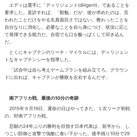
エディは選手に「ディリジェント(diligent)」であることを
要求した。直訳すれば、「勤勉」だが、彼が求めたのは、言
われたことだけをやる生真面目さではない。教わったことを
自分なりに消化し、必要なことを自ら身につけ、状況に応じ
て発揮できる能力だ。合宿でも口を酸っぱくして叩き込ん
だ。
とくにキャプテンのリーチ・マイケルには、ディリジェン
トなキャプテンシーを指導した。
「試合中は自ら考えゲームプランを組み立てろ。グラウン
ドに出れば、キャプテンが勝敗を左右するんだぞ」
南アフリカ戦、最後の10分の奇跡
2015年９月19日、運命の日はやってきた。１次リーグ初戦
の、対南アフリカ戦。
悲願の24年ぶりの勝利を目指す日本代表は、前半から、し
つこい防御と攻撃で強敵に食い下がった。後半残り10分で29