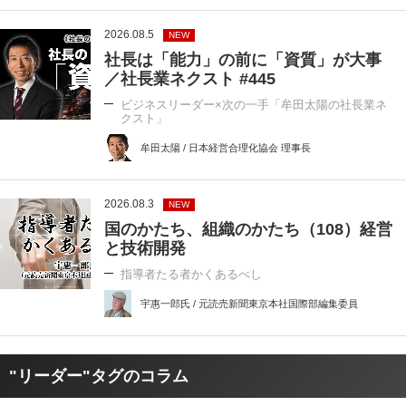
2026.08.5
NEW
社長は「能力」の前に「資質」が大事
／社長業ネクスト #445
ビジネスリーダー×次の一手「牟田太陽の社長業ネ
クスト」
牟田太陽 / 日本経営合理化協会 理事長
2026.08.3
NEW
国のかたち、組織のかたち（108）経営
と技術開発
指導者たる者かくあるべし
宇惠一郎氏 / 元読売新聞東京本社国際部編集委員
"リーダー"タグのコラム