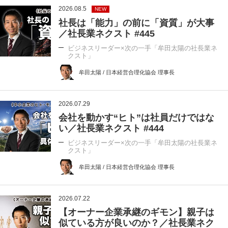
2026.08.5
NEW
社長は「能力」の前に「資質」が大事
／社長業ネクスト #445
ビジネスリーダー×次の一手「牟田太陽の社長業ネ
クスト」
牟田太陽 / 日本経営合理化協会 理事長
2026.07.29
会社を動かす“ヒト”は社員だけではな
い／社長業ネクスト #444
ビジネスリーダー×次の一手「牟田太陽の社長業ネ
クスト」
牟田太陽 / 日本経営合理化協会 理事長
2026.07.22
【オーナー企業承継のギモン】親子は
似ている方が良いのか？／社長業ネク