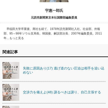
宇惠一郎氏
元読売新聞東京本社国際部編集委員
早稲田大学卒業後、商社を経て、1978年読売新聞社入社。社会部、外報
部、95～98年ソウル支局長。帰国後、解説部次長、2007年編集委員。2011
年…もっと見る
関連記事
失敗に原因あり(17) 逃げ道のない圧迫は相手を追い込
めない
交渉力を備えよ(48) 譲るべきは譲り、自己主張する