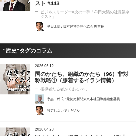
スト #443
ビジネスリーダー×次の一手「牟田太陽の社長業ネ
クスト」
牟田太陽 / 日本経営合理化協会 理事長
"歴史"タグのコラム
2026.05.12
国のかたち、組織のかたち（96）非対
称戦略①（膠着するイラン情勢）
指導者たる者かくあるべし
宇惠一郎氏 / 元読売新聞東京本社国際部編集委員
設定しないでください
2026.04.28