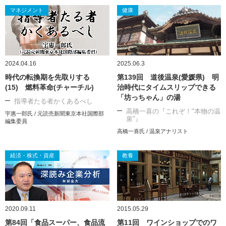
マネジメント
健康
2024.04.16
2025.06.3
時代の転換期を先取りする
第139回 道後温泉(愛媛県) 明
(15) 燃料革命(チャーチル)
治時代にタイムスリップできる
「坊っちゃん」の湯
指導者たる者かくあるべし
高橋一喜の『これぞ！"本物の温
宇惠一郎氏 / 元読売新聞東京本社国際部
泉"』
編集委員
高橋一喜氏 / 温泉アナリスト
経済・株式・資産
教養
2020.09.11
2015.05.29
第84回「食品スーパー、食品流
第11回 ワインショップでのワ