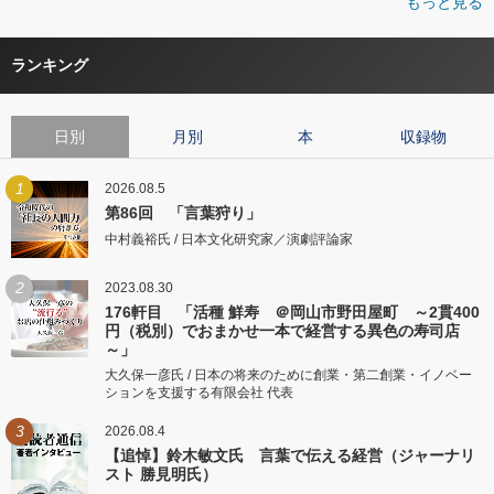
もっと見る
ランキング
日別
月別
本
収録物
1
2026.08.5
第86回 「言葉狩り」
中村義裕氏 / 日本文化研究家／演劇評論家
2
2023.08.30
176軒目 「活種 鮮寿 ＠岡山市野田屋町 ～2貫400
円（税別）でおまかせ一本で経営する異色の寿司店
～」
大久保一彦氏 / 日本の将来のために創業・第二創業・イノベー
ションを支援する有限会社 代表
3
2026.08.4
【追悼】鈴木敏文氏 言葉で伝える経営（ジャーナリ
スト 勝見明氏）