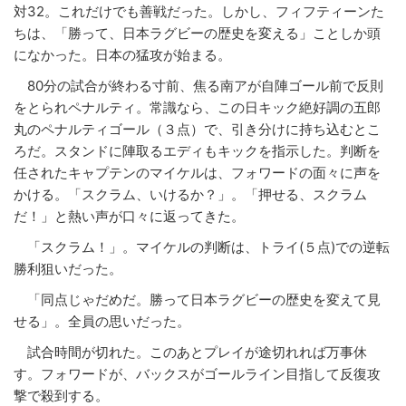
対32。これだけでも善戦だった。しかし、フィフティーンた
ちは、「勝って、日本ラグビーの歴史を変える」ことしか頭
になかった。日本の猛攻が始まる。
80分の試合が終わる寸前、焦る南アが自陣ゴール前で反則
をとられペナルティ。常識なら、この日キック絶好調の五郎
丸のペナルティゴール（３点）で、引き分けに持ち込むとこ
ろだ。スタンドに陣取るエディもキックを指示した。判断を
任されたキャプテンのマイケルは、フォワードの面々に声を
かける。「スクラム、いけるか？」。「押せる、スクラム
だ！」と熱い声が口々に返ってきた。
「スクラム！」。マイケルの判断は、トライ(５点)での逆転
勝利狙いだった。
「同点じゃだめだ。勝って日本ラグビーの歴史を変えて見
せる」。全員の思いだった。
試合時間が切れた。このあとプレイが途切れれば万事休
す。フォワードが、バックスがゴールライン目指して反復攻
撃で殺到する。