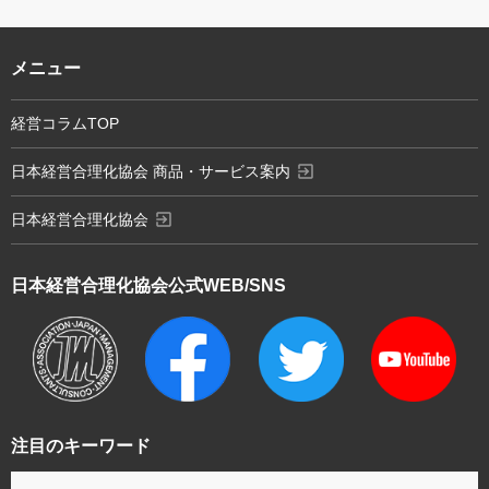
メニュー
経営コラムTOP
exit_to_app
日本経営合理化協会 商品・サービス案内
exit_to_app
日本経営合理化協会
日本経営合理化協会
公式WEB/SNS
注目のキーワード