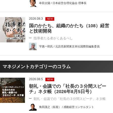
牟田太陽 / 日本経営合理化協会 理事長
2026.08.3
NEW
国のかたち、組織のかたち（108）経営
と技術開発
指導者たる者かくあるべし
宇惠一郎氏 / 元読売新聞東京本社国際部編集委員
マネジメントカテゴリーのコラム
2026.08.5
NEW
朝礼・会議での「社長の３分間スピー
チ」ネタ帳（2026年8月5日号）
朝礼・会議での「社長の３分間スピーチ」ネタ帳
角田識之（臥龍） / 感動経営コンサルタント