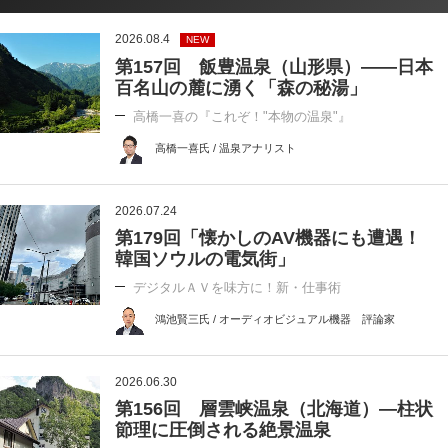
2026.08.4
NEW
第157回 飯豊温泉（山形県）――日本
百名山の麓に湧く「森の秘湯」
高橋一喜の『これぞ！"本物の温泉"』
高橋一喜氏 / 温泉アナリスト
2026.07.24
第179回「懐かしのAV機器にも遭遇！
韓国ソウルの電気街」
デジタルＡＶを味方に！新・仕事術
鴻池賢三氏 / オーディオビジュアル機器 評論家
2026.06.30
第156回 層雲峡温泉（北海道）―柱状
節理に圧倒される絶景温泉