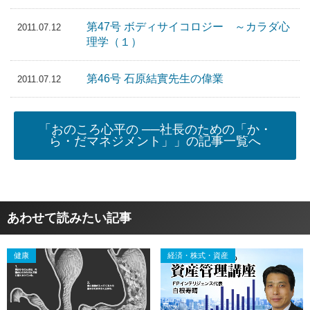
第47号 ボディサイコロジー ～カラダ心
2011.07.12
理学（１）
第46号 石原結實先生の偉業
2011.07.12
「おのころ心平の ──社長のための「か・
ら・だマネジメント」」の記事一覧へ
あわせて読みたい記事
健康
経済・株式・資産