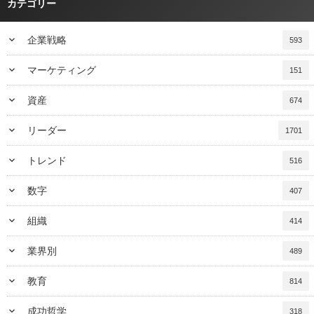
カテゴリー
keyboard_arrow_down
企業戦略
593
keyboard_arrow_down
マーケティング
151
keyboard_arrow_down
資産
674
keyboard_arrow_down
リーダー
1701
keyboard_arrow_down
トレンド
516
keyboard_arrow_down
数字
407
keyboard_arrow_down
組織
414
keyboard_arrow_down
業界別
489
keyboard_arrow_down
教育
814
keyboard_arrow_down
成功哲学
318