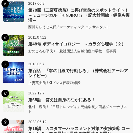
5
2017.06.9
第78回《二宮尊徳翁》に再び空前のスポットライト！
～ミュージカル「KINJIRO!」・記念館開館・銅像も復
活～
西川りゅうじん氏 / マーケティング コンサルタント
6
2011.07.12
第48号 ボディサイコロジー ～カラダ心理学（２）
おのころ心平氏 / 一般社団法人自然治癒力学校 理事長
7
2013.06.7
第百話 「客の目線で行動しろ」（株式会社アールア
ンドビー）
上妻英夫氏 / KIプレス代表取締役
8
2022.12.7
第65話 答えは自身のなかにある！
北村 森氏 / 『日経トレンディ』元編集長／商品ジャーナリス
ト
9
2023.05.12
第19講 カスタマーハラスメント対策の実務策⑥ コー