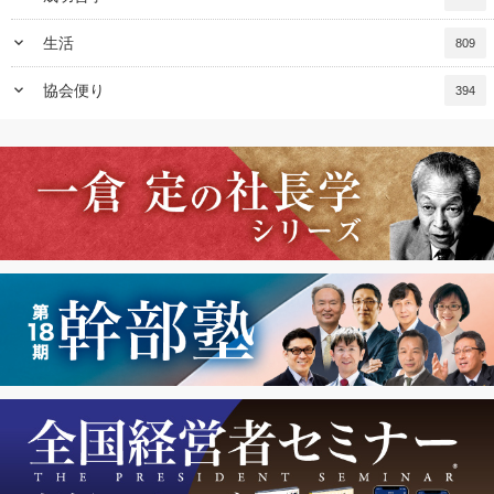
keyboard_arrow_down
生活
809
keyboard_arrow_down
協会便り
394