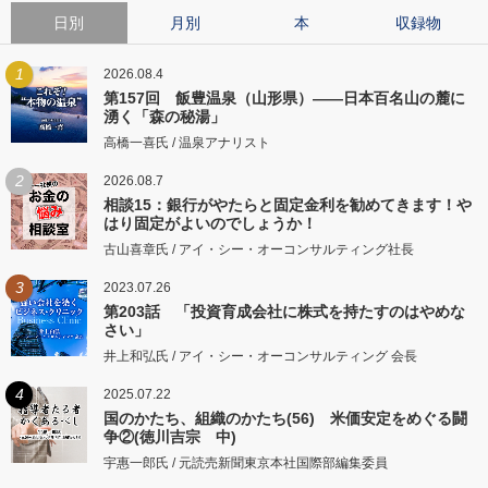
日別
月別
本
収録物
1
2026.08.4
第157回 飯豊温泉（山形県）――日本百名山の麓に
湧く「森の秘湯」
高橋一喜氏 / 温泉アナリスト
2
2026.08.7
相談15：銀行がやたらと固定金利を勧めてきます！や
はり固定がよいのでしょうか！
古山喜章氏 / アイ・シー・オーコンサルティング社長
3
2023.07.26
第203話 「投資育成会社に株式を持たすのはやめな
さい」
井上和弘氏 / アイ・シー・オーコンサルティング 会長
4
2025.07.22
国のかたち、組織のかたち(56) 米価安定をめぐる闘
争②(徳川吉宗 中)
宇惠一郎氏 / 元読売新聞東京本社国際部編集委員