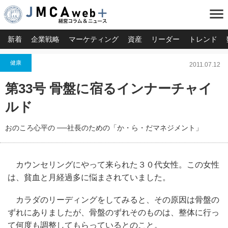
menu
新着
企業戦略
マーケティング
資産
リーダー
トレンド
健康
2011.07.12
第33号 骨盤に宿るインナーチャイ
ルド
おのころ心平の ──社長のための「か・ら・だマネジメント」
カウンセリングにやって来られた３０代女性。この女性
は、貧血と月経過多に悩まされていました。
カラダのリーディングをしてみると、その原因は骨盤の
ずれにありましたが、骨盤のずれそのものは、整体に行っ
て何度も調整してもらっているとのこと。