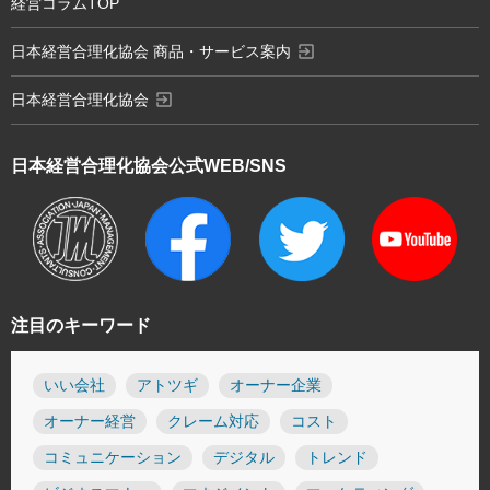
経営コラムTOP
exit_to_app
日本経営合理化協会 商品・サービス案内
exit_to_app
日本経営合理化協会
日本経営合理化協会
公式WEB/SNS
注目のキーワード
いい会社
アトツギ
オーナー企業
オーナー経営
クレーム対応
コスト
コミュニケーション
デジタル
トレンド