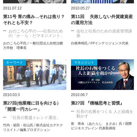
2011.07.12
2010.05.27
第11号 胃の痛み…それは焦り？
第11回 失敗しない外貨建資産
それとも不安？
の運用方法
おのころ心平の ──社長のため
会社と社長のための資産管理講
の「か・ら・だマネジメント」
座
おのころ心平氏 / 一般社団法人自然治癒
白根寿晴氏 / FPインテリジェンス代表
力学校 理事長
キーワード
マネジメント
2010.03.3
2010.06.7
第27回(他業種に目を向ける）
第27回 『積極思考と習慣』
「開運一円カレー」
社長の右腕をつくる 人と組織を
動かす
「社長の繁盛トレンド通信」
新 将命 （あたらし まさみ）氏 / 国際
竹内・箱田・杉山氏 / 株式会社カデナク
ビジネスブレイン 代表取締役
リエイト／編集プロダクション