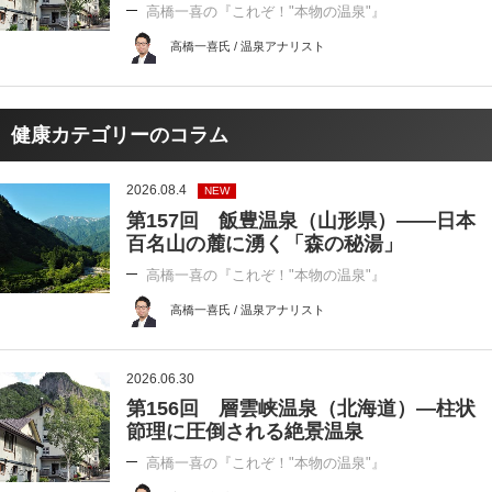
高橋一喜の『これぞ！"本物の温泉"』
高橋一喜氏 / 温泉アナリスト
健康カテゴリーのコラム
2026.08.4
NEW
第157回 飯豊温泉（山形県）――日本
百名山の麓に湧く「森の秘湯」
高橋一喜の『これぞ！"本物の温泉"』
高橋一喜氏 / 温泉アナリスト
2026.06.30
第156回 層雲峡温泉（北海道）―柱状
節理に圧倒される絶景温泉
高橋一喜の『これぞ！"本物の温泉"』