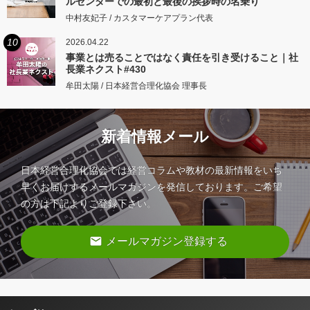
ルセンターでの最初と最後の挨拶時の名乗り
中村友妃子 / カスタマーケアプラン代表
10
2026.04.22
事業とは売ることではなく責任を引き受けること｜社
長業ネクスト#430
牟田太陽 / 日本経営合理化協会 理事長
新着情報メール
日本経営合理化協会では経営コラムや教材の最新情報をいち
早くお届けするメールマガジンを発信しております。ご希望
の方は下記よりご登録下さい。
email
メールマガジン登録する