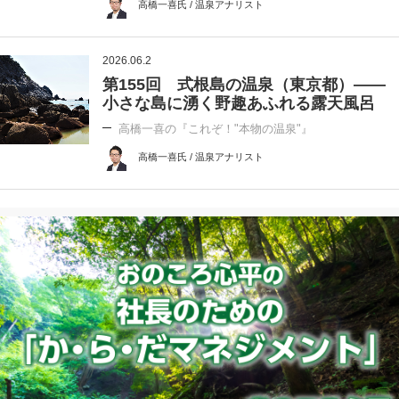
高橋一喜氏 / 温泉アナリスト
2026.06.2
第155回 式根島の温泉（東京都）――
小さな島に湧く野趣あふれる露天風呂
高橋一喜の『これぞ！"本物の温泉"』
高橋一喜氏 / 温泉アナリスト