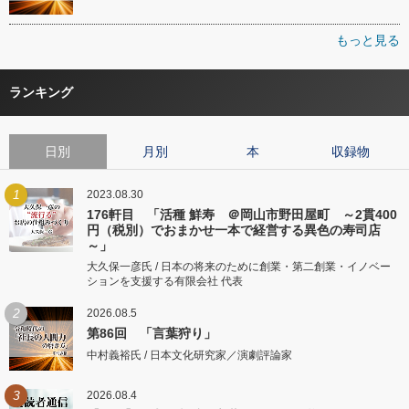
もっと見る
ランキング
日別
月別
本
収録物
1
2023.08.30
176軒目 「活種 鮮寿 ＠岡山市野田屋町 ～2貫400
円（税別）でおまかせ一本で経営する異色の寿司店
～」
大久保一彦氏 / 日本の将来のために創業・第二創業・イノベー
ションを支援する有限会社 代表
2
2026.08.5
第86回 「言葉狩り」
中村義裕氏 / 日本文化研究家／演劇評論家
3
2026.08.4