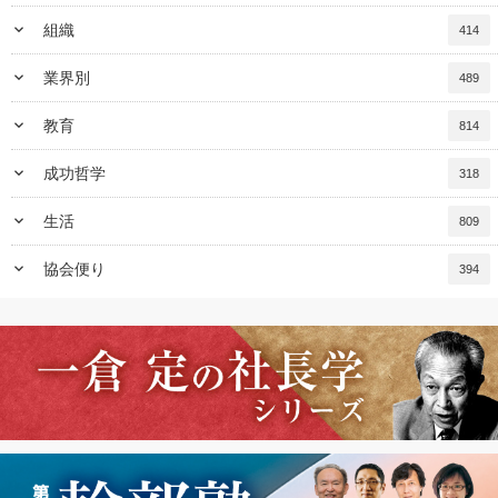
keyboard_arrow_down
組織
414
keyboard_arrow_down
業界別
489
keyboard_arrow_down
教育
814
keyboard_arrow_down
成功哲学
318
keyboard_arrow_down
生活
809
keyboard_arrow_down
協会便り
394