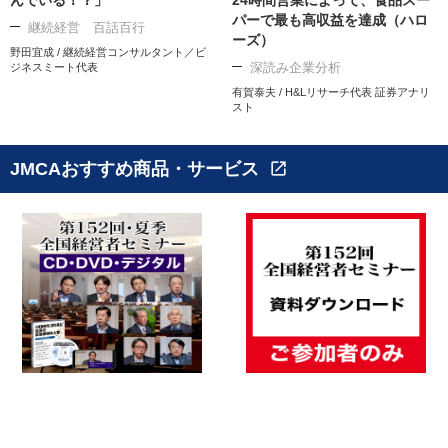
パーで最も高収益を達成（ハロ
継続経営 百話百行
ーズ）
野田宜成 / 継続経営コンサルタント／ビ
深読み企業分析
ジネスミート代表
有賀泰夫 / H&Lリサーチ代表 証券アナリ
スト
JMCAおすすめ商品・サービス
open_in_new