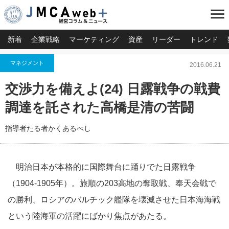
menu
新着
企業戦略
マーケティング
資産
リーダー
トレンド
マネジメント
2016.06.21
交渉力を備えよ(24) 日露戦争の戦費
調達を託された高橋是清の苦闘
指導者たる者かくあるべし
明治日本が本格的に国際舞台に踊りでた日露戦争
（1904-
1905年）。旅順の203高地の奪取戦、奉天会戦で
の勝利、
ロシアのバルチック艦隊を壊滅させた日本海海戦
という陸海軍の活
躍にばかり焦点があたる。