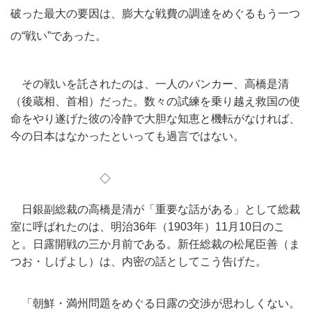
破った最大の要因は
、膨大な戦費の調達をめぐるもう一つ
の“戦い”であった。
その戦いを託されたのは、一人のバンカー、高橋是清
（後蔵相、
首相）だった。
数々の試練を乗り越え救国の使
命をやり遂げた彼の冷静で大胆な知
恵と機転がなければ、
今の日本はなかったといっても過言ではない。
◇
日銀副総裁の高橋是清が「重要な話がある」
として総裁
室に呼ばれたのは、明治36年（1903年）11月1
0
日のこ
と。日露開戦の三か月前である。新任総裁の松尾臣善（
ま
つお・しげよし）は、内密の話としてこう告げた。
「朝鮮・満州問題をめぐる日露の交渉が思わしくない。