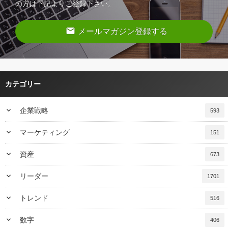
の方は下記よりご登録下さい。
email
メールマガジン登録する
カテゴリー
keyboard_arrow_down
企業戦略
593
keyboard_arrow_down
マーケティング
151
keyboard_arrow_down
資産
673
keyboard_arrow_down
リーダー
1701
keyboard_arrow_down
トレンド
516
keyboard_arrow_down
数字
406