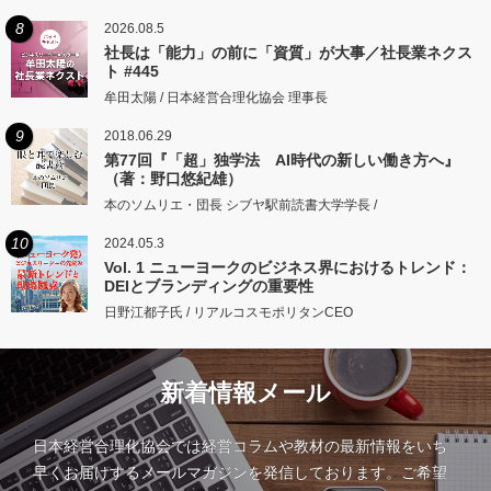
8
2026.08.5
社長は「能力」の前に「資質」が大事／社長業ネクス
ト #445
牟田太陽 / 日本経営合理化協会 理事長
9
2018.06.29
第77回『「超」独学法 AI時代の新しい働き方へ』
（著：野口悠紀雄）
本のソムリエ・団長 シブヤ駅前読書大学学長 /
10
2024.05.3
Vol. 1 ニューヨークのビジネス界におけるトレンド：
DEIとブランディングの重要性
日野江都子氏 / リアルコスモポリタンCEO
新着情報メール
日本経営合理化協会では経営コラムや教材の最新情報をいち
早くお届けするメールマガジンを発信しております。ご希望