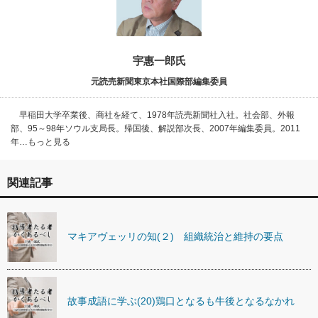
宇惠一郎氏
元読売新聞東京本社国際部編集委員
早稲田大学卒業後、商社を経て、1978年読売新聞社入社。社会部、外報
部、95～98年ソウル支局長。帰国後、解説部次長、2007年編集委員。2011
年…もっと見る
関連記事
マキアヴェッリの知(２) 組織統治と維持の要点
故事成語に学ぶ(20)鶏口となるも牛後となるなかれ