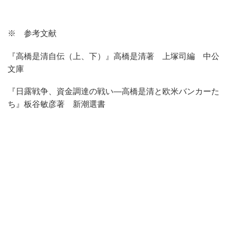
※ 参考文献
『高橋是清自伝（上、下）』高橋是清著 上塚司編 中公
文庫
『日露戦争、資金調達の戦い―高橋是清と欧米バンカーた
ち』
板谷敏彦著 新潮選書