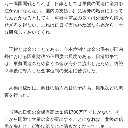
万一両国開戦となれば、
日銀としては軍費の調達に全力を
注がねばならない。
国内の支払いは兌換券の増発によって
なんとかなるとしても、
軍器軍需品の多くは外国から購入
せざるを得ない。
これは正貨で支払わねばならぬから、十
分研究しておいてくれ」
正貨とは金のことである。
金本位制では金の保有が国内
外における国家財政の信用度の尺度で
ある。日清戦争で
は、
軍費調達のため多くの金が海外に流出したため、終戦
２年後に導入した金本位制の安定に苦労した。
高橋は秘かに、商社の輸入為替の予約高、
期限などの調
査を行った。
当時の日銀の金保有高は１億1700万円でしかない。
そ
こから開戦で大量の金が流出することになれば、
兌換の信
用が失われ、紙幣は紙切れに過ぎなくなってしまう。