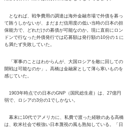
となれば、
戦争費用の調達は海外金融市場で外債を募っ
て賄うしかないが、まだまだ
信用度の低い当時の日本の担
保能力で、どれだけの募債が可能なのか。
現に直前にロン
ドンで行なった外債発行では応募額は発行額の10分の１に
も満たず失敗していた。
「軍事のことはわからんが、
大国ロシアを敵に回しての
開戦は可能なのか」。
高橋は金融家として薄ら寒いものを
感じていた。
1903年時点での日本のGNP（国民総生産）は、27億円
弱で
、ロシアの3分の1でしかない。
幕末に10代でアメリカに、私費で渡った経験のある高橋
は、
欧米社会で根強い日本蔑視の風も熟知している。「
日