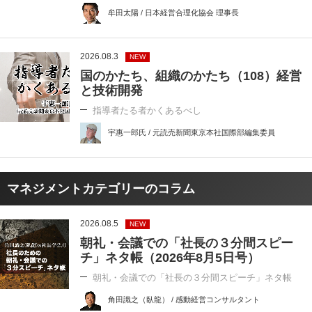
牟田太陽 / 日本経営合理化協会 理事長
2026.08.3
NEW
国のかたち、組織のかたち（108）経営
と技術開発
指導者たる者かくあるべし
宇惠一郎氏 / 元読売新聞東京本社国際部編集委員
マネジメントカテゴリーのコラム
2026.08.5
NEW
朝礼・会議での「社長の３分間スピー
チ」ネタ帳（2026年8月5日号）
朝礼・会議での「社長の３分間スピーチ」ネタ帳
角田識之（臥龍） / 感動経営コンサルタント