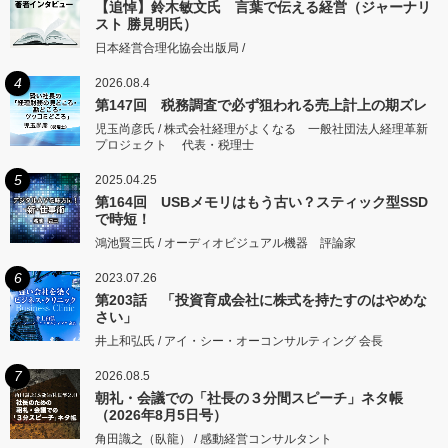
【追悼】鈴木敏文氏 言葉で伝える経営（ジャーナリ
スト 勝見明氏）
日本経営合理化協会出版局 /
4
2026.08.4
第147回 税務調査で必ず狙われる売上計上の期ズレ
児玉尚彦氏 / 株式会社経理がよくなる 一般社団法人経理革新
プロジェクト 代表・税理士
5
2025.04.25
第164回 USBメモリはもう古い？スティック型SSD
で時短！
鴻池賢三氏 / オーディオビジュアル機器 評論家
6
2023.07.26
第203話 「投資育成会社に株式を持たすのはやめな
さい」
井上和弘氏 / アイ・シー・オーコンサルティング 会長
7
2026.08.5
朝礼・会議での「社長の３分間スピーチ」ネタ帳
（2026年8月5日号）
角田識之（臥龍） / 感動経営コンサルタント