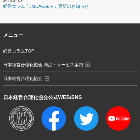
2026.07.03
経営コラム「JMCAweb＋」更新のお知らせ
メニュー
経営コラムTOP
exit_to_app
日本経営合理化協会 商品・サービス案内
exit_to_app
日本経営合理化協会
日本経営合理化協会
公式WEB/SNS