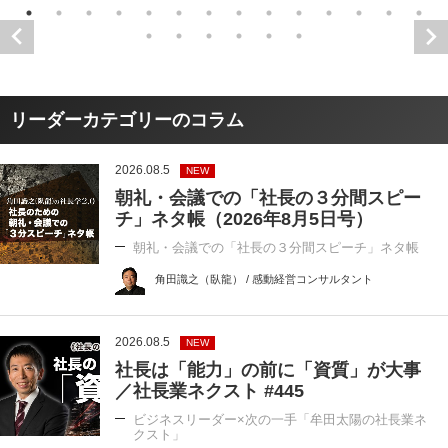
リーダーカテゴリーのコラム
2026.08.5
NEW
朝礼・会議での「社長の３分間スピー
チ」ネタ帳（2026年8月5日号）
朝礼・会議での「社長の３分間スピーチ」ネタ帳
角田識之（臥龍） / 感動経営コンサルタント
2026.08.5
NEW
社長は「能力」の前に「資質」が大事
／社長業ネクスト #445
ビジネスリーダー×次の一手「牟田太陽の社長業ネ
クスト」