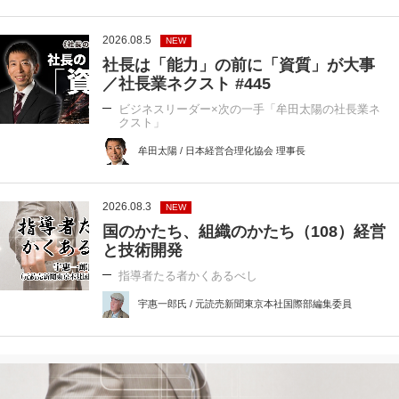
2026.08.5
NEW
社長は「能力」の前に「資質」が大事
／社長業ネクスト #445
ビジネスリーダー×次の一手「牟田太陽の社長業ネ
クスト」
牟田太陽 / 日本経営合理化協会 理事長
2026.08.3
NEW
国のかたち、組織のかたち（108）経営
と技術開発
指導者たる者かくあるべし
宇惠一郎氏 / 元読売新聞東京本社国際部編集委員