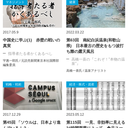
マネジメント
健康
2017.05.9
2022.03.22
中国史に学ぶ(1) 赤壁の戦いの
第63回 南紀白浜温泉(和歌山
真実
県) 日本最古の歴史をもつ波打
ち際の露天風呂
指導者たる者かくあるべし
高橋一喜の『これぞ！"本物の温
宇惠一郎氏 / 元読売新聞東京本社国際部
泉"』
編集委員
高橋一喜氏 / 温泉アナリスト
戦略・戦術
経済・株式・資産
2017.12.29
2023.05.12
第45回 「ソウルは、日本より進
第115回 一見、非効率に見える
んでいる！？」
24時間営業によって、食品スー