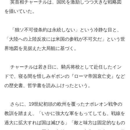
英首相チャーチルは、国民を激励しつつ大きな戦略図
を描いていた。
「独ソ不可侵条約は永続しない」という冷静な目と、
「大陸への上陸反攻には米国の参戦が不可欠だ」という世
界地図を見据えた大局観に基づく。
チャーチルは若き日に、騎兵将校として赴任したイン
ドで、寝る間を惜しみギボンの『ローマ帝国衰亡史』など
の歴史書、哲学書を読みふけったという。
さらに、19世紀初頭の欧州を覆ったナポレオン戦争の
教訓を踏まえ、「いかに強大な軍をもってしても、戦線を
過大に拡大すれば国は滅びる」「敵と味方は固定的なもの