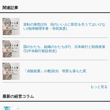
関連記事
逆転の発想(19) 頭のいい人に助言を乞うてはいけな
い(地球物理学者・寺田寅彦)
国のかたち、組織のかたち(67) 日本銀行と財政政策
①(中央銀行創設前史)
『貞観政要』の教訓(3) 明君も落ちた罠
もっと見る
最新の経営コラム