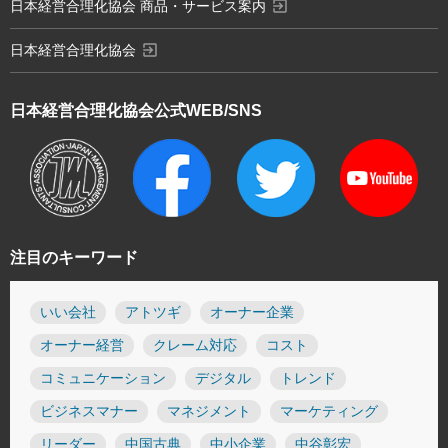
exit_to_app
日本経営合理化協会 商品・サービス案内
exit_to_app
日本経営合理化協会
日本経営合理化協会
公式WEB/SNS
注目のキーワード
いい会社
アトツギ
オーナー企業
オーナー経営
クレーム対応
コスト
コミュニケーション
デジタル
トレンド
ビジネスマナー
マネジメント
マーケティング
リーダー
中国古典
中小企業
中谷彰宏