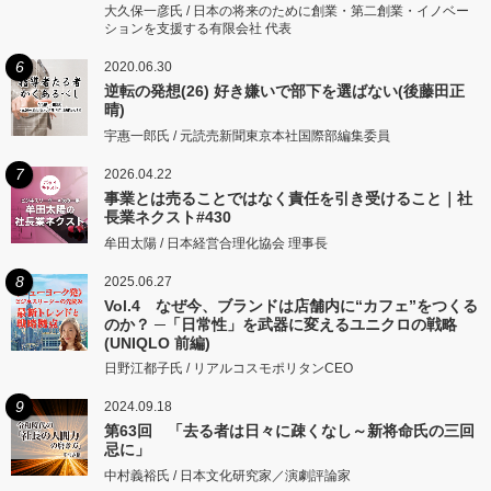
大久保一彦氏 / 日本の将来のために創業・第二創業・イノベー
ションを支援する有限会社 代表
6
2020.06.30
逆転の発想(26) 好き嫌いで部下を選ばない(後藤田正
晴)
宇惠一郎氏 / 元読売新聞東京本社国際部編集委員
7
2026.04.22
事業とは売ることではなく責任を引き受けること｜社
長業ネクスト#430
牟田太陽 / 日本経営合理化協会 理事長
8
2025.06.27
Vol.4 なぜ今、ブランドは店舗内に“カフェ”をつくる
のか？ ─「日常性」を武器に変えるユニクロの戦略
(UNIQLO 前編)
日野江都子氏 / リアルコスモポリタンCEO
9
2024.09.18
第63回 「去る者は日々に疎くなし～新将命氏の三回
忌に」
中村義裕氏 / 日本文化研究家／演劇評論家