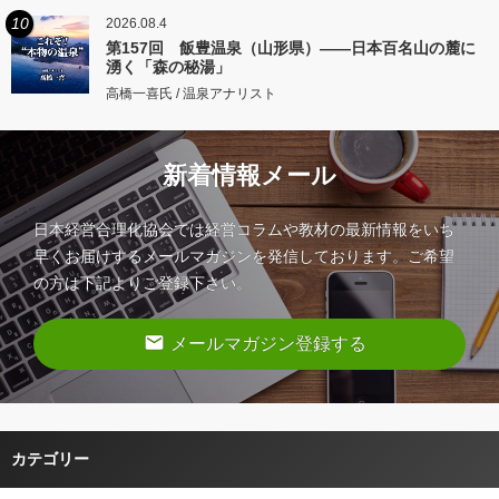
10
2026.08.4
第157回 飯豊温泉（山形県）――日本百名山の麓に
湧く「森の秘湯」
高橋一喜氏 / 温泉アナリスト
新着情報メール
日本経営合理化協会では経営コラムや教材の最新情報をいち
早くお届けするメールマガジンを発信しております。ご希望
の方は下記よりご登録下さい。
email
メールマガジン登録する
カテゴリー