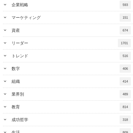
keyboard_arrow_down
企業戦略
593
keyboard_arrow_down
マーケティング
151
keyboard_arrow_down
資産
674
keyboard_arrow_down
リーダー
1701
keyboard_arrow_down
トレンド
516
keyboard_arrow_down
数字
406
keyboard_arrow_down
組織
414
keyboard_arrow_down
業界別
489
keyboard_arrow_down
教育
814
keyboard_arrow_down
成功哲学
318
keyboard_arrow_down
生活
809