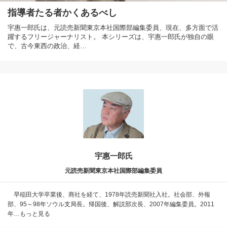
指導者たる者かくあるべし
宇惠一郎氏は、元読売新聞東京本社国際部編集委員、現在、多方面で活
躍するフリージャーナリスト。 本シリーズは、宇惠一郎氏が独自の眼
で、古今東西の政治、経…
宇惠一郎氏
元読売新聞東京本社国際部編集委員
早稲田大学卒業後、商社を経て、1978年読売新聞社入社。社会部、外報
部、95～98年ソウル支局長。帰国後、解説部次長、2007年編集委員。2011
年…もっと見る