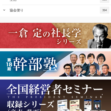
keyboard_arrow_down
協会便り
394