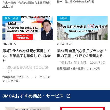
松本 進 / IS Collaboration代表
宇惠一郎氏 / 元読売新聞東京本社国際部
編集委員
税務・会計
不動産
2022.08.5
2014.03.28
第3回 仕入れや経費が高騰して
第54回 典型的な住戸プランは「
も、営業黒字を確保している会
田の字型 」住戸で２種類ある
社
売れる住宅を創る 100の視点
強い決算書の会社はココが違
碓井民朗氏 / 碓井建築オフィス代表
う！
古山喜章氏 / アイ・シー・オーコンサル
ティング社長
JMCAおすすめ商品・サービス
open_in_new