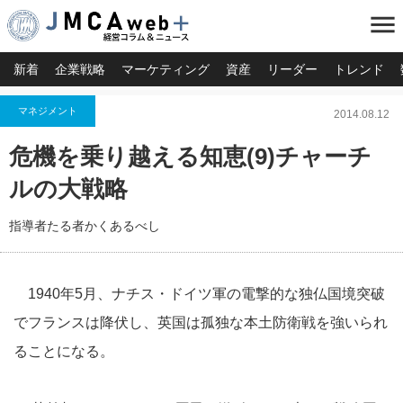
menu
新着
企業戦略
マーケティング
資産
リーダー
トレンド
マネジメント
2014.08.12
危機を乗り越える知恵(9)チャーチ
ルの大戦略
指導者たる者かくあるべし
1940年5月、ナチス・ドイツ軍の電撃的な独仏国境突破
でフランスは降伏し、英国は孤独な本土防衛戦を強いられ
ることになる。