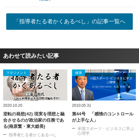
「指導者たる者かくあるべし」の記事一覧へ
あわせて読みたい記事
マネジメント
健康
2020.10.20
2010.05.31
逆転の発想(42) 現実を理想と融
第44号 「感情のコントロール
合させるのが政治家の任務であ
が上手な人」
る(南原繁・東大総長)
米国スポーツ・ビジネスに学ぶ
心理学
指導者たる者かくあるべし