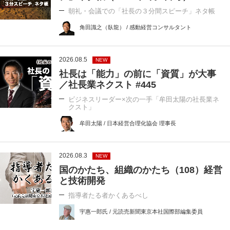
朝礼・会議での「社長の３分間スピーチ」ネタ帳
角田識之（臥龍） / 感動経営コンサルタント
2026.08.5
NEW
社長は「能力」の前に「資質」が大事
／社長業ネクスト #445
ビジネスリーダー×次の一手「牟田太陽の社長業ネ
クスト」
牟田太陽 / 日本経営合理化協会 理事長
2026.08.3
NEW
国のかたち、組織のかたち（108）経営
と技術開発
指導者たる者かくあるべし
宇惠一郎氏 / 元読売新聞東京本社国際部編集委員