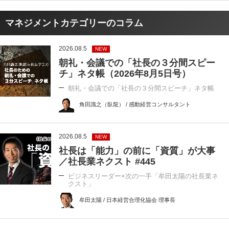
マネジメントカテゴリーのコラム
2026.08.5
NEW
朝礼・会議での「社長の３分間スピー
チ」ネタ帳（2026年8月5日号）
朝礼・会議での「社長の３分間スピーチ」ネタ帳
角田識之（臥龍） / 感動経営コンサルタント
2026.08.5
NEW
社長は「能力」の前に「資質」が大事
／社長業ネクスト #445
ビジネスリーダー×次の一手「牟田太陽の社長業ネ
クスト」
牟田太陽 / 日本経営合理化協会 理事長