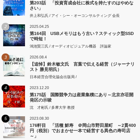
第203話 「投資育成会社に株式を持たすのはやめな
さい」
井上和弘氏 / アイ・シー・オーコンサルティング 会長
2
2025.04.25
第164回 USBメモリはもう古い？スティック型SSD
で時短！
鴻池賢三氏 / オーディオビジュアル機器 評論家
3
2026.08.4
【追悼】鈴木敏文氏 言葉で伝える経営（ジャーナリ
スト 勝見明氏）
日本経営合理化協会出版局 /
4
2023.12.20
第175話 国際競争力は産業集積にあり～北京亦荘開
発区の示唆
沈 才彬氏 / 多摩大学 教授
5
2023.08.30
176軒目 「活種 鮮寿 ＠岡山市野田屋町 ～2貫400
円（税別）でおまかせ一本で経営する異色の寿司店
～」