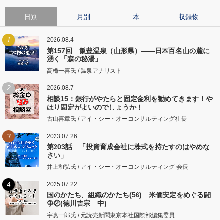
日別
月別
本
収録物
1
2026.08.4
第157回 飯豊温泉（山形県）――日本百名山の麓に
湧く「森の秘湯」
高橋一喜氏 / 温泉アナリスト
2
2026.08.7
相談15：銀行がやたらと固定金利を勧めてきます！や
はり固定がよいのでしょうか！
古山喜章氏 / アイ・シー・オーコンサルティング社長
3
2023.07.26
第203話 「投資育成会社に株式を持たすのはやめな
さい」
井上和弘氏 / アイ・シー・オーコンサルティング 会長
4
2025.07.22
国のかたち、組織のかたち(56) 米価安定をめぐる闘
争②(徳川吉宗 中)
宇惠一郎氏 / 元読売新聞東京本社国際部編集委員