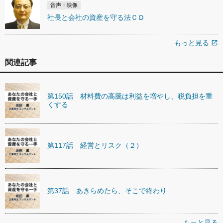
音声・映像
社長と会社の資産を守る法ＣＤ
もっと見る
open_in_new
関連記事
第150話 材料費の高騰は利益を増やし、税負担を重
くする
第117話 経営とリスク（２）
第37話 あきらめたら、そこで終わり
もっと見る