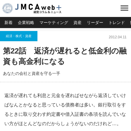
menu
新着
企業戦略
マーケティング
資産
リーダー
トレンド
経済・株式・資産
2012.04.11
第22話 返済が遅れると低金利の融
資も高金利になる
あなたの会社と資産を守る一手
返済が遅れても利息と元金を遅ればせながら返済していけ
ばなんとかなると思っている債務者は多い。銀行取引をす
るときに取り交わす約定書や借入証書の条項を読んでいな
い方がほとんどなのだからしょうがないのだけれど…。