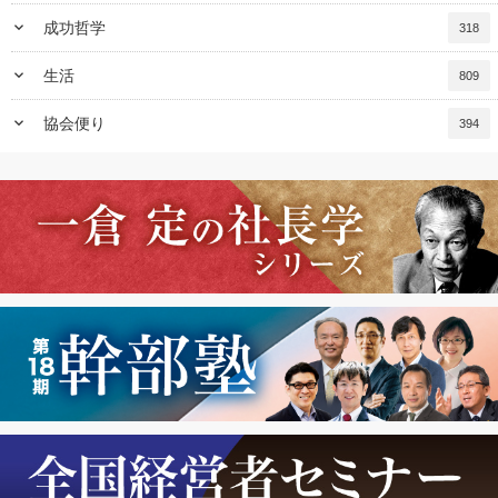
keyboard_arrow_down
成功哲学
318
keyboard_arrow_down
生活
809
keyboard_arrow_down
協会便り
394