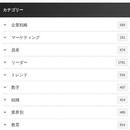
カテゴリー
keyboard_arrow_down
企業戦略
593
keyboard_arrow_down
マーケティング
151
keyboard_arrow_down
資産
674
keyboard_arrow_down
リーダー
1701
keyboard_arrow_down
トレンド
516
keyboard_arrow_down
数字
407
keyboard_arrow_down
組織
414
keyboard_arrow_down
業界別
489
keyboard_arrow_down
教育
814