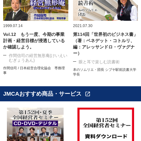
1999.07.14
2021.07.30
Vol.12 もう一度、今期の事業
第114回「世界初のビジネス書」
計画・経営目標が浸透している
（著：ベネデット・コトルリ、
か確認しよう。
編：アレッサンドロ・ヴァグナ
ー）
作間信司の経営無形庵(けいえい
むぎょうあん)
眼と耳で楽しむ読書術
作間信司 / 日本経営合理化協会 専務理
本のソムリエ・団長 シブヤ駅前読書大学
事
学長
JMCAおすすめ商品・サービス
open_in_new