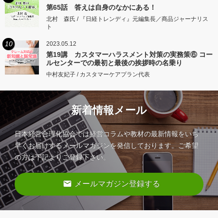
第65話 答えは自身のなかにある！
北村 森氏 / 『日経トレンディ』元編集長／商品ジャーナリス
ト
10
2023.05.12
第19講 カスタマーハラスメント対策の実務策⑥ コー
ルセンターでの最初と最後の挨拶時の名乗り
中村友妃子 / カスタマーケアプラン代表
新着情報メール
日本経営合理化協会では経営コラムや教材の最新情報をいち
早くお届けするメールマガジンを発信しております。ご希望
の方は下記よりご登録下さい。
email
メールマガジン登録する