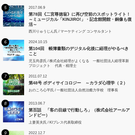
5
2017.06.9
第78回《二宮尊徳翁》に再び空前のスポットライト！
～ミュージカル「KINJIRO!」・記念館開館・銅像も復
活～
西川りゅうじん氏 / マーケティング コンサルタント
6
2024.10.15
第104回 帳簿書類のデジタル化後に経理がやるべき
こと
児玉尚彦氏 / 株式会社経理がよくなる 一般社団法人経理革新
プロジェクト 代表・税理士
7
2011.07.12
第48号 ボディサイコロジー ～カラダ心理学（２）
おのころ心平氏 / 一般社団法人自然治癒力学校 理事長
8
2013.06.7
第百話 「客の目線で行動しろ」（株式会社アールア
ンドビー）
上妻英夫氏 / KIプレス代表取締役
9
2022.12.7