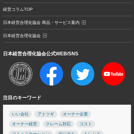
経営コラムTOP
exit_to_app
日本経営合理化協会 商品・サービス案内
exit_to_app
日本経営合理化協会
日本経営合理化協会
公式WEB/SNS
注目のキーワード
いい会社
アトツギ
オーナー企業
オーナー経営
クレーム対応
コスト
コミュニケーション
デジタル
トレンド