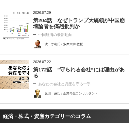
2026.07.29
第204話 なぜトランプ大統領が中国崩
壊論者を痛烈批判か
中国経済の最新動向
沈 才彬氏 / 多摩大学 教授
2026.07.22
第172話 ”守られる会社”には理由があ
る
あなたの会社と資産を守る一手
坂田 薫氏 / 企業再生コンサルタント
経済・株式・資産カテゴリーのコラム