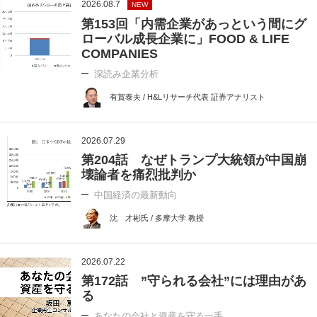
2026.08.7
NEW
第153回「内需企業があっという間にグ
ローバル成長企業に」FOOD & LIFE
COMPANIES
深読み企業分析
有賀泰夫 / H&Lリサーチ代表 証券アナリスト
2026.07.29
第204話 なぜトランプ大統領が中国崩
壊論者を痛烈批判か
中国経済の最新動向
沈 才彬氏 / 多摩大学 教授
2026.07.22
第172話 ”守られる会社”には理由があ
る
あなたの会社と資産を守る一手