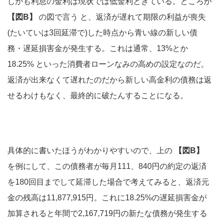
しかも利息の金利は現状では低金利ときている。ところが
【図B】
の図で言う と、返済が遅れて期限の利益が喪失
(たいていは3回延滞で)した時点から青い線の新しい債
務・遅延損害金が発生する。これは通常、13%とか
18.25% といった消費者ローンなみの高めの設定なのだ。
返済が出来なくて遅れたのだから新しい高金利の債務は返
せるわけもなく、最終的に破たんすることになる。
具体的に書いたほうがわかりやすいので、上の
【図B】
を例にして、この債務者が毎月111、840円の約定の返済
を180回目までして延滞した場合で考えてみると、返済元
金の残高は11,877,915円。これに18.25%の遅延損害金が
加算されると年間で2,167,719円の新たな債務が発生する