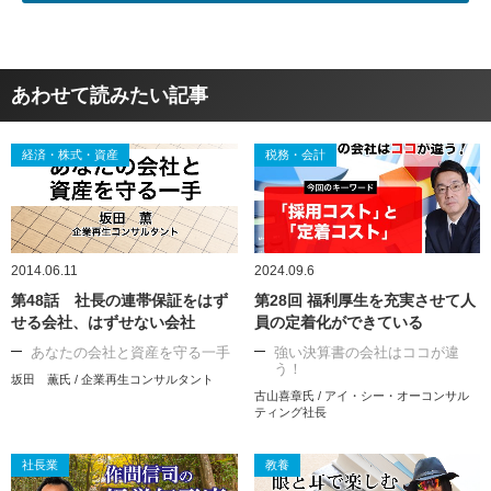
あわせて読みたい記事
経済・株式・資産
税務・会計
2014.06.11
2024.09.6
第48話 社長の連帯保証をはず
第28回 福利厚生を充実させて人
せる会社、はずせない会社
員の定着化ができている
あなたの会社と資産を守る一手
強い決算書の会社はココが違
う！
坂田 薫氏 / 企業再生コンサルタント
古山喜章氏 / アイ・シー・オーコンサル
ティング社長
社長業
教養