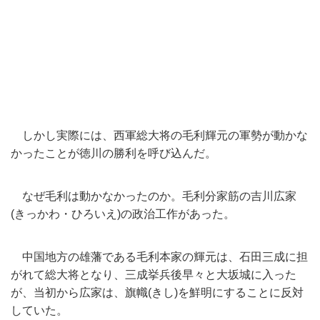
しかし実際には、
西軍総大将の毛利輝元の軍勢が動かな
かったことが徳川の勝利を呼び
込んだ。
なぜ毛利は動かなかったのか。毛利分家筋の吉川広家
(きっかわ・
ひろいえ)の政治工作があった。
中国地方の雄藩である毛利本家の輝元は、
石田三成に担
がれて総大将となり、
三成挙兵後早々と大坂城に入った
が、当初から広家は、
旗幟(きし)を鮮明にすることに反対
していた。