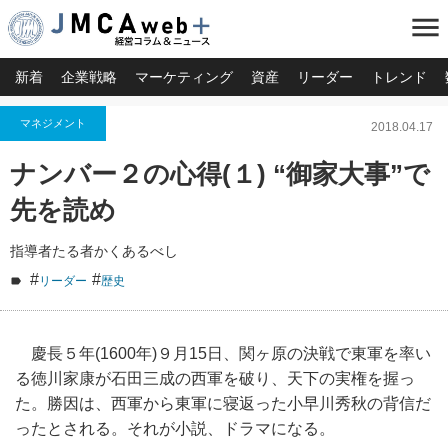
menu
新着
企業戦略
マーケティング
資産
リーダー
トレンド
マネジメント
2018.04.17
ナンバー２の心得(１) “御家大事”で
先を読め
指導者たる者かくあるべし
#
#
リーダー
歴史
慶長５年(1600年)９月15日、
関ヶ原の決戦で東軍を率い
る徳川家康が石田三成の西軍を破り、
天下の実権を握っ
た。勝因は、
西軍から東軍に寝返った小早川秀秋の背信だ
ったとされる。
それが小説、ドラマになる。