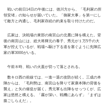
戦いの前日14日の午後には、徳川方から、「毛利家の所
領安堵」
の知らせが届いていた。「御家大事」を第一にし
て敵方と内通し、
毛利家存続の約束を取り付けたのだ。
広家は、決戦場の東部の南宮山の北麓に陣を構えた。背
後の南宮山には、
総大将輝元の養子、秀元が１万5千の大
軍が控えているが、
戦場へ駆け下る道を塞ぐように先陣広
家の軍3000がいる。
午前８時、戦いの火蓋が切って落とされる。
数キロ西の前線では、一進一退の攻防が続く。三成の本
陣からは、
「毛利勢は、南宮山を降りて家康本陣の背後を
襲え」
と矢の催促が届く。秀元軍も出陣をせっつくが、
広
家は悠然と構える。「霧が深い、戦機にあらず」「
まずは
腹ごしらえだ」。