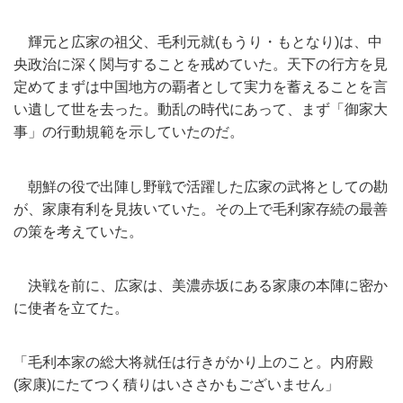
輝元と広家の祖父、毛利元就(もうり・もとなり)は、
中
央政治に深く関与することを戒めていた。
天下の行方を見
定めてまずは中国地方の覇者として実力を蓄えるこ
とを言
い遺して世を去った。動乱の時代にあって、まず「
御家大
事」の行動規範を示していたのだ。
朝鮮の役で出陣し野戦で活躍した広家の武将としての勘
が、
家康有利を見抜いていた。
その上で毛利家存続の最善
の策を考えていた。
決戦を前に、広家は、
美濃赤坂にある家康の本陣に密か
に使者を立てた。
「毛利本家の総大将就任は行きがかり上のこと。内府殿
(家康)
にたてつく積りはいささかもございません」