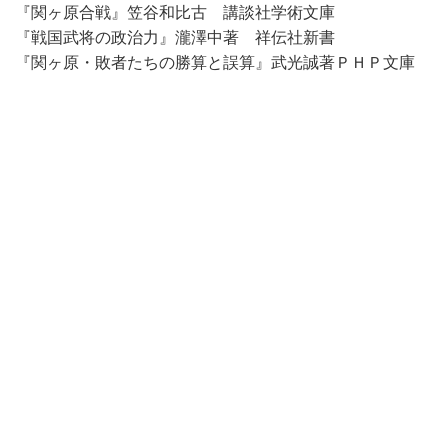
『関ヶ原合戦』笠谷和比古 講談社学術文庫
『戦国武将の政治力』瀧澤中著 祥伝社新書
『関ヶ原・敗者たちの勝算と誤算』武光誠著ＰＨＰ文庫