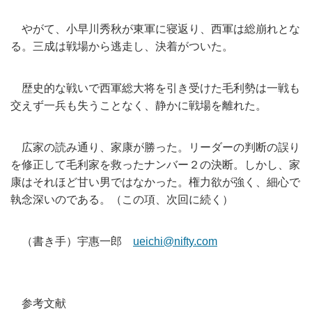
やがて、小早川秀秋が東軍に寝返り、西軍は総崩れとな
る。
三成は戦場から逃走し、決着がついた。
歴史的な戦いで西軍総大将を引き受けた毛利勢は一戦も
交えず一兵
も失うことなく、静かに戦場を離れた。
広家の読み通り、家康が勝った。
リーダーの判断の誤り
を修正して毛利家を救ったナンバー２の決断
。しかし、家
康はそれほど甘い男ではなかった。権力欲が強く、細心で
執念深いのである。（この項、次回に続く）
（書き手）宇惠一郎
ueichi@nifty.com
参考文献