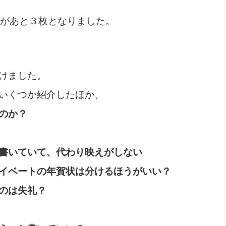
社長のための“全員営業”(30
腕をつくる 人と組織を動かす(200)
銀行交渉はこうしなさい！(12)
高橋一
りがあと３枚となりました。
行動科学マネジメント(5)
の社長のビジョン実現道場(10)
けました。
いくつか紹介したほか、
のか？
書いていて、代わり映えがしない
イベートの年賀状は分けるほうがいい？
のは失礼？