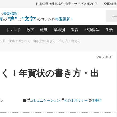
launch
日本経営合理化協会 商品・サービス案内
全国経営
の
最新情報
”声”
”文字”
家
の
と
のコラムを
毎週更新！
トレンド
数字
組織
業界別
教育
成功哲学
生活
第9回 仕事で差がつく！年賀状の書き方・出し方・考え方
る仕組みづくり講座(12)
産を守る一手(171)
ーワンで勝ち残る企業風土づくり(54)
《ニューヨーク発》ビジネスリーダーの先読み: 最新トレンド
オーナー社長の「お金の悩み相談室」(15)
「賃金の誤解」(135)
なぜ、トヨタ式で会社が伸びるのか？(
“出来る”管理職の条件(62)
中国哲学に学ぶ 不
おの
と戦略拠点(9)
(50)
2017.10.6
ーバル経営者は知ってい
(39)
スリーダー×次の一手「牟田太陽の社長業ネクスト」
おカネが残る決算書にするために、やっておきたいこと(
中小企業の新たな法律リスク(178)
売れる住宅を創る 100の視点(100)
あなただからお願いしたいと
令和時代の「社長の
”(9)
「社長の繁盛トレンド通信」(90)
デジ
向(204)
会社を守り抜くための緊急対策(100)
職場の生産性を下げるハラスメントの予防策(1
大久保一彦の“流行る”お店の仕組みづく
クレーム対応 実践マニュアル
先人の名句名言の教
つく！年賀状の書き方・出
トル・F・グジバチの『経営戦略の新常識』(12)
北村森の「今月のヒット商品」(109)
リーダ
2026.08.5
2
る経営」の極意
、決めておきたい、知っておきたい、やってお
強い決算書の会社はココが違う！(36)
賃金決定の定石(68)
柿内幸夫─社長のための現場改善(174
クレーム対応の新知識と新常
渡部昇一の「日本の
い
第109話 伝統的産品を21世紀
第
ジオジャパンの成功要因と
る者かくあるべし(635)
次の売れ筋をつかむ術(102)
ワイ
」
に生かし切る！
損益分岐点を下げる、Ｐ／Ｌ不況時代の新戦略(12)
顧客・社員・社会から支持される「ウェルビ
デキル社員に育てる！ 社員
経営に活かす“十八史
の資産管理講座(95)
会議での「社長の３分間スピーチ」ネタ帳(159)
社長のメシの種 4.0(206)
門」(23)
必読
2026.08.5
新・会計経営と実学(37)
東川鷹年の「中小企業の人育
略(77)
53)
「経営知になる考え方」(57)
眼と耳
朝礼・会議での「社長の３分間
#
#
#
ル
コミュニケーション
ビジネスマナー
仕事術
決算書の“見える化”術(12)
業績アップにつながる！ワン
スピーチ」ネタ帳（2026年8月5
ブランド戦略(39)
日号）
なたにお願いしたいと思われる「一流の仕事術」(28)
社長の
賢い社長の「経理財務の見どころ・勘どころ・ツッコ
欧米資産家に学ぶ二世教育(1
ぐせ経営哲学(100)
ろ」(149)
米国