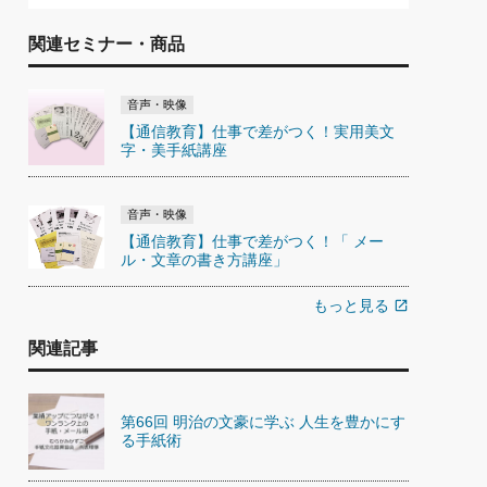
関連セミナー・商品
音声・映像
【通信教育】仕事で差がつく！実用美文
字・美手紙講座
音声・映像
【通信教育】仕事で差がつく！「 メー
ル・文章の書き方講座」
もっと見る
open_in_new
関連記事
第66回 明治の文豪に学ぶ 人生を豊かにす
る手紙術