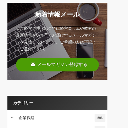
新着情報メール
日本経営合理化協会では経営コラムや教材の
最新情報をいち早くお届けするメールマガジ
ンを発信しております。ご希望の方は下記よ
りご登録下さい。
email
メールマガジン登録する
カテゴリー
keyboard_arrow_down
企業戦略
593