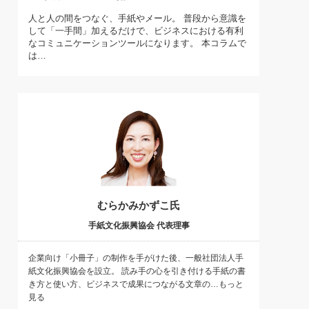
)
人と人の間をつなぐ、手紙やメール。 普段から意識を
喜の『これぞ！"本物の温泉"』(157)
して「一手間」加えるだけで、ビジネスにおける有利
なコミュニケーションツールになります。 本コラムで
は…
むらかみかずこ氏
手紙文化振興協会 代表理事
企業向け「小冊子」の制作を手がけた後、一般社団法人手
紙文化振興協会を設立。 読み手の心を引き付ける手紙の書
き方と使い方、ビジネスで成果につながる文章の…もっと
見る