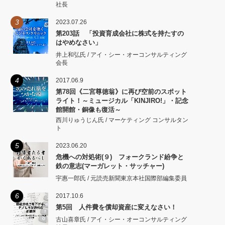
社長
3
2023.07.26
第203話 「投資育成会社に株式を持たすの
はやめなさい」
井上和弘氏 / アイ・シー・オーコンサルティング
会長
4
2017.06.9
第78回《二宮尊徳翁》に再び空前のスポット
ライト！～ミュージカル「KINJIRO!」・記念
館開館・銅像も復活～
西川りゅうじん氏 / マーケティング コンサルタン
ト
5
2023.06.20
危機への対処術(９) フォークランド紛争と
鉄の意志(マーガレット・サッチャー)
宇惠一郎氏 / 元読売新聞東京本社国際部編集委員
6
2017.10.6
第5回 人件費を償却資産に変えなさい！
古山喜章氏 / アイ・シー・オーコンサルティング