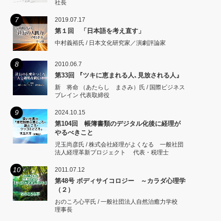
社長
7
2019.07.17
第１回 「日本語を考え直す」
中村義裕氏 / 日本文化研究家／演劇評論家
8
2010.06.7
第33回 『ツキに恵まれる人､見放される人』
新 将命 （あたらし まさみ）氏 / 国際ビジネス
ブレイン 代表取締役
9
2024.10.15
第104回 帳簿書類のデジタル化後に経理が
やるべきこと
児玉尚彦氏 / 株式会社経理がよくなる 一般社団
法人経理革新プロジェクト 代表・税理士
10
2011.07.12
第48号 ボディサイコロジー ～カラダ心理学
（２）
おのころ心平氏 / 一般社団法人自然治癒力学校
理事長