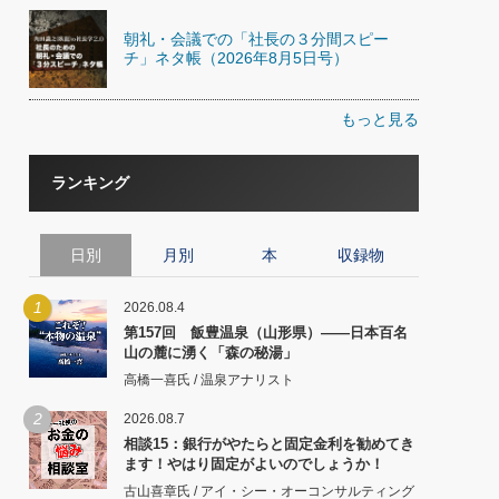
朝礼・会議での「社長の３分間スピー
チ」ネタ帳（2026年8月5日号）
もっと見る
ランキング
日別
月別
本
収録物
1
2026.08.4
第157回 飯豊温泉（山形県）――日本百名
山の麓に湧く「森の秘湯」
高橋一喜氏 / 温泉アナリスト
2
2026.08.7
相談15：銀行がやたらと固定金利を勧めてき
ます！やはり固定がよいのでしょうか！
古山喜章氏 / アイ・シー・オーコンサルティング