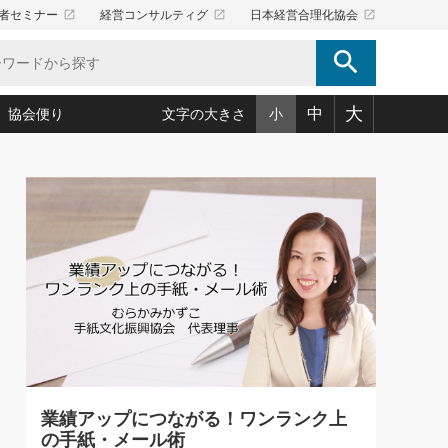
launch
launch
launch
者セミナー
経営コンサルティグ
日本経営合理化協会
search
大
中
協会便り
文字の大きさ
小
5)
況は会社守成の好機(38)
ころ心平の ──社長のための「か・ら・だマネジメント」
「愛読者通信」著者インタビュー(44)
34)
思われる 気配りの達人(127)
人間力の磨き方」(86)
ビジネス見聞録 経営ニュース(100)
タルＡＶを味方に！新・仕事術(180)
0)
り(210)
(92)
え 東洋思想に学ぶ経営学(132)
作間信司の経営無形庵(けいえいむぎょうあん)(166)
ー脳の鍛え方(32)
もっとみる
026.08.5
)
識(57)
指導者たち」(32)
経営セミナー情報局(1)
86回 「言葉狩り」
ンを楽しむ基礎レッスン(12)
ーイング経営入
教育の決め手(203)
略”(30)
繁栄への着眼点 牟田太陽(76)
！社長が読むべき今月の4冊(88)
て」(38)
講話を聞いて学ぼう 実学・耳学・磨く「ミミガク」のすすめ
で楽しむ読書術(162)
(7)
ランク上の手紙・メール術(100)
「氣」(30)
業績アップにつながる！ワンランク上
ミどこ
00)
の手紙・メール術
スポーツ・ビジネスに学ぶ心理学(98)