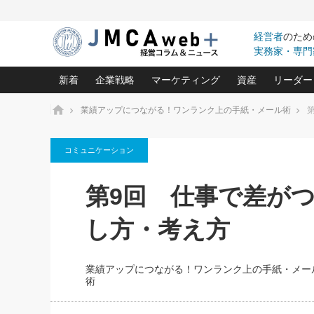
経営者
のため
実務家・専門
新着
企業戦略
マーケティング
資産
リーダー
ホーム
業績アップにつながる！ワンランク上の手紙・メール術
中小企業の「１位づくり」戦略(96)
ネット戦略成功の秘訣 圧倒的に儲か
あなたの会社と資
オンリ
コミュニケーション
利益を最大化する「業務改善」横田尚哉氏(5)
ビジネスを一瞬で制する！一流グロ
どうなる金融業界
ビジネ
る“社長の戦略印象リスクマネジメント
(446)
強い会社を築く ビジネス・クリニック(240)
中国経済の最新動
第9回 仕事で差が
ロングセラーの玉手箱(9)
ピョー
2026.08.7
2026.08.7
日本レーザー「人を大切にしながら利益を上げ
事業承継の前に
相談15：銀行がやたらと固定金
第153回「内需企業があっと
(3)
大復活＆快進撃！ユニバーサルスタ
きたいコト(12)
指導者た
し方・考え方
利を勧めてきます！やはり固定
う間にグローバル成長企業に
は(5)
がよいのでしょうか！
FOOD & LIFE COMPANIES
武器としてのM&A入門(3)
会社と社長のため
朝礼・
最高の自分を表現する 成功イメージ戦
社長のための“儲かる通販”戦略視点(151)
深読み企業分析(1
楠木建の
業績アップにつながる！ワンランク上の手紙・メー
酒井光雄 成功事例に学ぶ繁栄企業の
術
継続経営 百話百行(85)
次もあ
野田久美子 香港ビジネス成功法(10)
社長の口