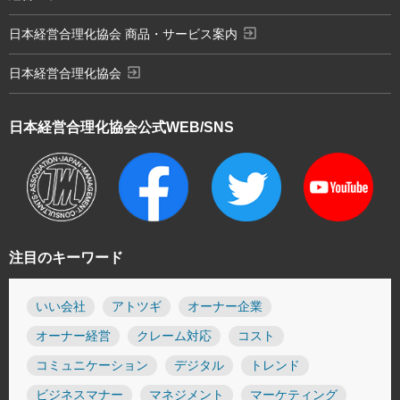
exit_to_app
日本経営合理化協会 商品・サービス案内
exit_to_app
日本経営合理化協会
日本経営合理化協会
公式WEB/SNS
注目のキーワード
いい会社
アトツギ
オーナー企業
オーナー経営
クレーム対応
コスト
コミュニケーション
デジタル
トレンド
ビジネスマナー
マネジメント
マーケティング