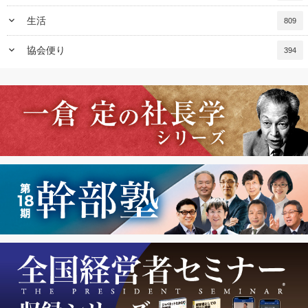
keyboard_arrow_down
生活
809
keyboard_arrow_down
協会便り
394