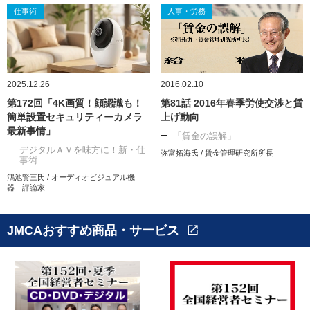
仕事術
人事・労務
2025.12.26
2016.02.10
第172回「4K画質！顔認識も！
第81話 2016年春季労使交渉と賃
簡単設置セキュリティーカメラ
上げ動向
最新事情」
「賃金の誤解」
デジタルＡＶを味方に！新・仕
弥富拓海氏 / 賃金管理研究所所長
事術
鴻池賢三氏 / オーディオビジュアル機
器 評論家
JMCAおすすめ商品・サービス
open_in_new