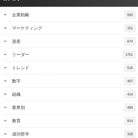
keyboard_arrow_down
企業戦略
593
keyboard_arrow_down
マーケティング
151
keyboard_arrow_down
資産
674
keyboard_arrow_down
リーダー
1701
keyboard_arrow_down
トレンド
516
keyboard_arrow_down
数字
407
keyboard_arrow_down
組織
414
keyboard_arrow_down
業界別
489
keyboard_arrow_down
教育
814
keyboard_arrow_down
成功哲学
318