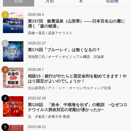
日別
月別
本
収録物
1
2026.08.4
第157回 飯豊温泉（山形県）――日本百名山の麓に
湧く「森の秘湯」
高橋一喜氏 / 温泉アナリスト
2
2026.02.27
第174回「ブルーレイ」は無くなるの？
鴻池賢三氏 / オーディオビジュアル機器 評論家
3
2026.08.7
相談15：銀行がやたらと固定金利を勧めてきます！や
はり固定がよいのでしょうか！
古山喜章氏 / アイ・シー・オーコンサルティング社長
4
2020.02.26
第128話 「政令、中南海を出ず」の教訓 ~なぜコロ
ナウイルス肺炎対応の初動が遅かったか~
沈 才彬氏 / 多摩大学 教授
5
2015.08.21