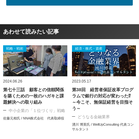
あわせて読みたい記事
戦略・戦術
経済・株式・資産
2024.06.26
2023.05.17
第七十三話 顧客との信頼関係
第38回 経営者保証改革プログ
を築くための一枚のハガキと課
ラムで銀行の対応が変わった⁉
題解決への取り組み
～今こそ、無保証経営を目指そ
う～
中小企業の「１位づくり」戦略
どうなる金融業界
佐藤元相氏 / NNA株式会社 代表取締役
湧川 博英氏 / WellUpConsulting 代表コン
サルタント