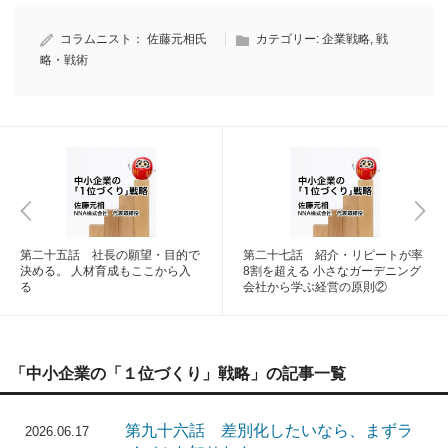
コラムニスト：
佐藤元相氏
カテゴリー:
企業戦略
,
戦
略・戦術
第二十五話 社長の願望・目的で
第二十七話 紹介・リピートが率
決める。 人材育成もここから入
8割を超える 小さなガーデニング
る
会社から学ぶ経営の原則②
「中小企業の「１位づくり」戦略」の記事一覧
第九十六話 差別化したいなら、まずラ
2026.06.17