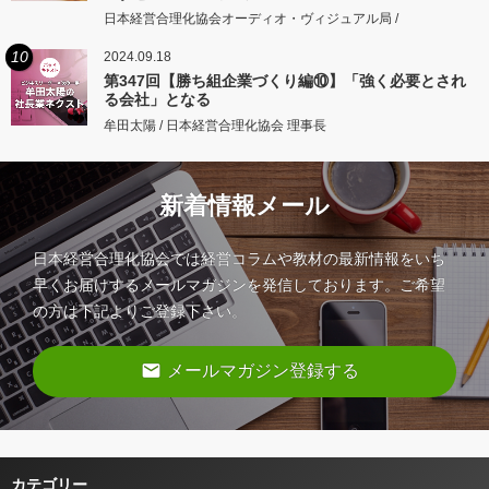
日本経営合理化協会オーディオ・ヴィジュアル局 /
10
2024.09.18
第347回【勝ち組企業づくり編⑩】「強く必要とされ
る会社」となる
牟田太陽 / 日本経営合理化協会 理事長
新着情報メール
日本経営合理化協会では経営コラムや教材の最新情報をいち
早くお届けするメールマガジンを発信しております。ご希望
の方は下記よりご登録下さい。
email
メールマガジン登録する
カテゴリー