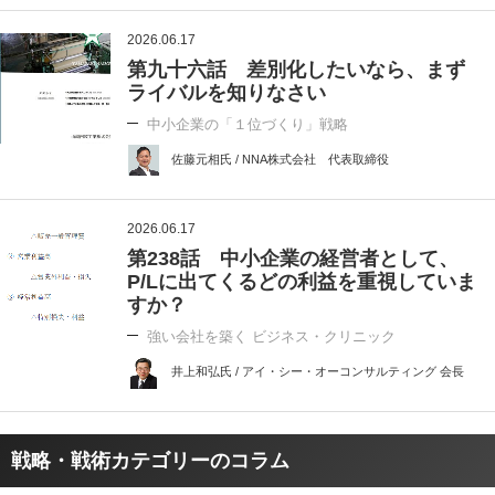
2026.06.17
第九十六話 差別化したいなら、まず
ライバルを知りなさい
中小企業の「１位づくり」戦略
佐藤元相氏 / NNA株式会社 代表取締役
2026.06.17
第238話 中小企業の経営者として、
P/Lに出てくるどの利益を重視していま
すか？
強い会社を築く ビジネス・クリニック
井上和弘氏 / アイ・シー・オーコンサルティング 会長
戦略・戦術カテゴリーのコラム