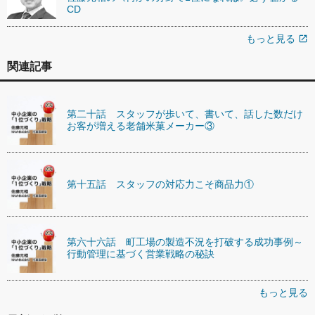
CD
もっと見る
open_in_new
関連記事
第二十話 スタッフが歩いて、書いて、話した数だけ
お客が増える老舗米菓メーカー③
第十五話 スタッフの対応力こそ商品力①
第六十六話 町工場の製造不況を打破する成功事例～
行動管理に基づく営業戦略の秘訣
もっと見る