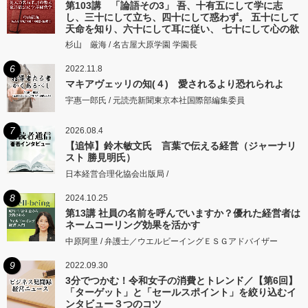
第103講 「論語その3」 吾、十有五にして学に志
し、三十にして立ち、四十にして惑わず。 五十にして
天命を知り、六十にして耳に従い、 七十にして心の欲
するところに従いて矩をこえず。
杉山 厳海 / 名古屋大原学園 学園長
6
2022.11.8
マキアヴェッリの知(４) 愛されるより恐れられよ
宇惠一郎氏 / 元読売新聞東京本社国際部編集委員
7
2026.08.4
【追悼】鈴木敏文氏 言葉で伝える経営（ジャーナリ
スト 勝見明氏）
日本経営合理化協会出版局 /
8
2024.10.25
第13講 社員の名前を呼んでいますか？優れた経営者は
ネームコーリング効果を活かす
中原阿里 / 弁護士／ウエルビーイングＥＳＧアドバイザー
9
2022.09.30
3分でつかむ！令和女子の消費とトレンド／【第6回】
「ターゲット」と「セールスポイント」を絞り込むイ
ンタビュー３つのコツ