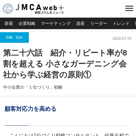
menu
新着
企業戦略
マーケティング
資産
リーダー
トレンド
戦略・戦術
2020.07.15
第二十六話 紹介・リピート率が8
割を超える 小さなガーデニング会
社から学ぶ経営の原則①
中小企業の「１位づくり」戦略
顧客対応力を高める
こんにちは1位づくり戦略コンサルタント 佐藤元相で