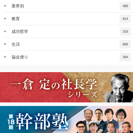
keyboard_arrow_down
業界別
489
keyboard_arrow_down
教育
814
keyboard_arrow_down
成功哲学
318
keyboard_arrow_down
生活
809
keyboard_arrow_down
協会便り
394