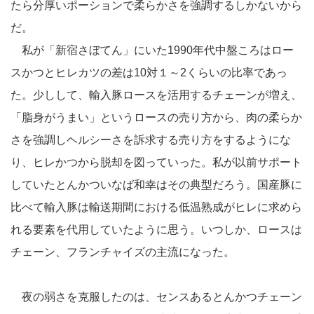
たら分厚いポーションで柔らかさを強調するしかないから
だ。
私が「新宿さぼてん」にいた1990年代中盤ころはロー
スかつとヒレカツの差は10対１～2くらいの比率であっ
た。少しして、輸入豚ロースを活用するチェーンが増え、
「脂身がうまい」というロースの売り方から、肉の柔らか
さを強調しヘルシーさを訴求する売り方をするようにな
り、ヒレかつから脱却を図っていった。私が以前サポート
していたとんかついなば和幸はその典型だろう。国産豚に
比べて輸入豚は輸送期間における低温熟成がヒレに求めら
れる要素を代用していたように思う。いつしか、ロースは
チェーン、フランチャイズの主流になった。
夜の弱さを克服したのは、センスあるとんかつチェーン