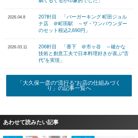
鯛くるくるが印象的でした」
207軒目 「バーガーキング 町田ジョル
2026.04.8
ナ店 ＠町田駅 ～ザ・ワンパウンダー
のセット税込2,690円」
206軒目 「香下 ＠市ヶ谷 ～確かな
2026.03.11
技術と創意工夫で日本料理好きが喜ぶ“舌
代”を実現」
「大久保一彦の“流行る”お店の仕組みづく
り」の記事一覧へ
あわせて読みたい記事