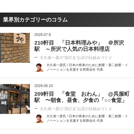
業界別カテゴリーのコラム
2026.07.8
210軒目 「日本料理みや」 ＠所沢
駅 ～所沢で人気の日本料理店
大久保一彦の“流行る”お店の仕組みづくり
大久保一彦氏 / 日本の将来のために創業・第二創業・イ
ノベーションを支援する有限会社 代表
2026.06.10
209軒目 「食堂 おわん」 @呉服町
駅 〜朝食、昼食、夕食の「○○食堂」
大久保一彦の“流行る”お店の仕組みづくり
大久保一彦氏 / 日本の将来のために創業・第二創業・イ
ノベーションを支援する有限会社 代表