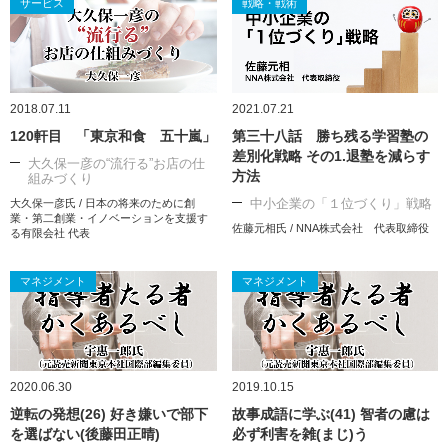
サービス
戦略・戦術
2018.07.11
2021.07.21
120軒目 「東京和食 五十嵐」
第三十八話 勝ち残る学習塾の
差別化戦略 その1.退塾を減らす
大久保一彦の“流行る”お店の仕
方法
組みづくり
中小企業の「１位づくり」戦略
大久保一彦氏 / 日本の将来のために創
業・第二創業・イノベーションを支援す
佐藤元相氏 / NNA株式会社 代表取締役
る有限会社 代表
マネジメント
マネジメント
2020.06.30
2019.10.15
逆転の発想(26) 好き嫌いで部下
故事成語に学ぶ(41) 智者の慮は
を選ばない(後藤田正晴)
必ず利害を雑(まじ)う