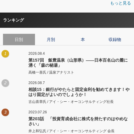
もっと見る
ランキング
日別
月別
本
収録物
1
2026.08.4
第157回 飯豊温泉（山形県）――日本百名山の麓に
湧く「森の秘湯」
高橋一喜氏 / 温泉アナリスト
2
2026.08.7
相談15：銀行がやたらと固定金利を勧めてきます！や
はり固定がよいのでしょうか！
古山喜章氏 / アイ・シー・オーコンサルティング社長
3
2023.07.26
第203話 「投資育成会社に株式を持たすのはやめな
さい」
井上和弘氏 / アイ・シー・オーコンサルティング 会長