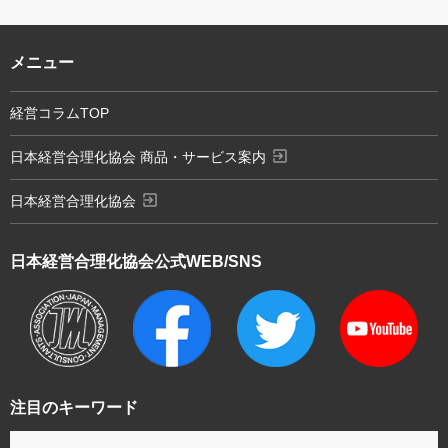
メニュー
経営コラムTOP
exit_to_app
日本経営合理化協会 商品・サービス案内
exit_to_app
日本経営合理化協会
日本経営合理化協会
公式WEB/SNS
注目のキーワード