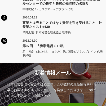
ルセンターでの最初と最後の挨拶時の名乗り
中村友妃子 / カスタマーケアプラン代表
9
2026.04.22
事業とは売ることではなく責任を引き受けること｜社
長業ネクスト#430
牟田太陽 / 日本経営合理化協会 理事長
10
2012.08.10
第97回 『携帯電話メモ術』
新 将命 （あたらし まさみ）氏 / 国際ビジネスブレイン 代表
取締役
新着情報メール
日本経営合理化協会では経営コラムや教材の最新情報をいち
早くお届けするメールマガジンを発信しております。ご希望
の方は下記よりご登録下さい。