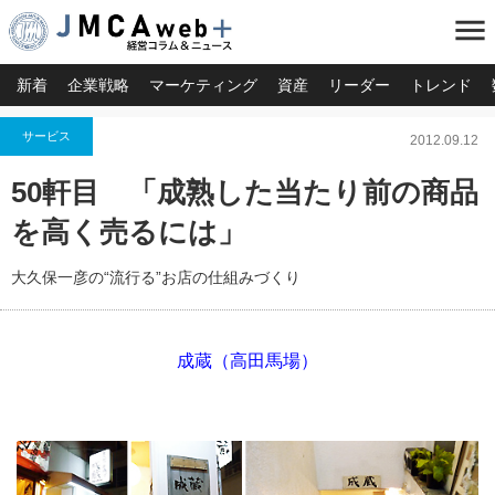
menu
新着
企業戦略
マーケティング
資産
リーダー
トレンド
サービス
2012.09.12
50軒目 「成熟した当たり前の商品
を高く売るには」
大久保一彦の“流行る”お店の仕組みづくり
成蔵（高田馬場）