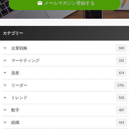
email
メールマガジン登録する
カテゴリー
keyboard_arrow_down
企業戦略
593
keyboard_arrow_down
マーケティング
151
keyboard_arrow_down
資産
674
keyboard_arrow_down
リーダー
1701
keyboard_arrow_down
トレンド
516
keyboard_arrow_down
数字
407
keyboard_arrow_down
組織
414