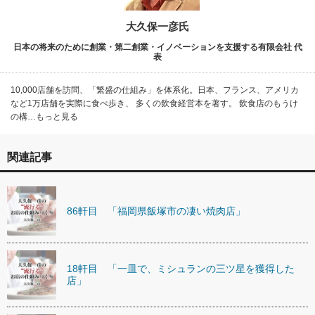
大久保一彦氏
日本の将来のために創業・第二創業・イノベーションを支援する有限会社 代
表
10,000店舗を訪問、「繁盛の仕組み」を体系化。日本、フランス、アメリカ
など1万店舗を実際に食べ歩き、 多くの飲食経営本を著す。 飲食店のもうけ
の構…もっと見る
関連記事
86軒目 「福岡県飯塚市の凄い焼肉店」
18軒目 「一皿で、ミシュランの三ツ星を獲得した
店」