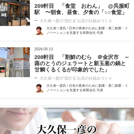
209軒目 「食堂 おわん」 @呉服町
駅 〜朝食、昼食、夕食の「○○食堂」
大久保一彦の“流行る”お店の仕組みづくり
大久保一彦氏 / 日本の将来のために創業・第二創業・イ
ノベーションを支援する有限会社 代表
2026.05.13
208軒目 「割鮮のむら ＠金沢市 ～
蕗のとうのジェラートと新玉葱の鍋と
甘鯛くるくるが印象的でした」
大久保一彦の“流行る”お店の仕組みづくり
大久保一彦氏 / 日本の将来のために創業・第二創業・イ
ノベーションを支援する有限会社 代表