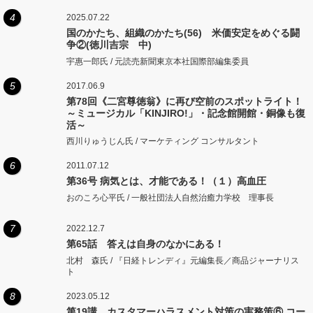
4
2025.07.22
国のかたち、組織のかたち(56) 米価安定をめぐる闘
争②(徳川吉宗 中)
宇惠一郎氏 / 元読売新聞東京本社国際部編集委員
5
2017.06.9
第78回《二宮尊徳翁》に再び空前のスポットライト！
～ミュージカル「KINJIRO!」・記念館開館・銅像も復
活～
西川りゅうじん氏 / マーケティング コンサルタント
6
2011.07.12
第36号 病気とは、才能である！（１）高血圧
おのころ心平氏 / 一般社団法人自然治癒力学校 理事長
7
2022.12.7
第65話 答えは自身のなかにある！
北村 森氏 / 『日経トレンディ』元編集長／商品ジャーナリス
ト
8
2023.05.12
第19講 カスタマーハラスメント対策の実務策⑥ コー