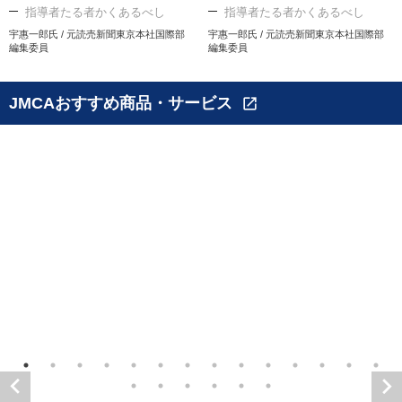
指導者たる者かくあるべし
指導者たる者かくあるべし
宇惠一郎氏 / 元読売新聞東京本社国際部
宇惠一郎氏 / 元読売新聞東京本社国際部
編集委員
編集委員
JMCAおすすめ商品・サービス
open_in_new