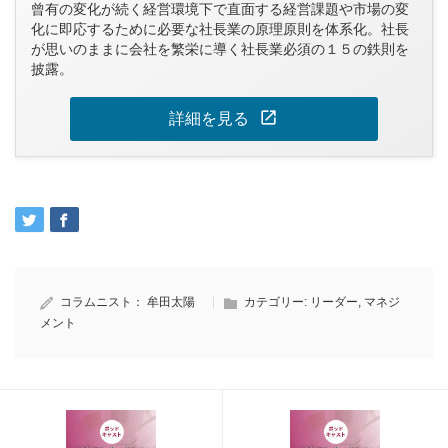
曾有の変化が続く経営環境下で直面する経営課題や市場の変
化に即応するために必要な社長業の原理原則を体系化。社長
が思いのままに会社を繁栄に導く社長業必須の１５の鉄則を
披露。
open_in_new
詳細を見る
コラムニスト：
牟田太陽
カテゴリー:
リーダー
,
マネジ
メント