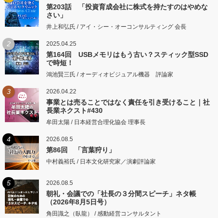
第203話 「投資育成会社に株式を持たすのはやめな
さい」
井上和弘氏 / アイ・シー・オーコンサルティング 会長
2
2025.04.25
第164回 USBメモリはもう古い？スティック型SSD
で時短！
鴻池賢三氏 / オーディオビジュアル機器 評論家
3
2026.04.22
事業とは売ることではなく責任を引き受けること｜社
長業ネクスト#430
牟田太陽 / 日本経営合理化協会 理事長
4
2026.08.5
第86回 「言葉狩り」
中村義裕氏 / 日本文化研究家／演劇評論家
5
2026.08.5
朝礼・会議での「社長の３分間スピーチ」ネタ帳
（2026年8月5日号）
角田識之（臥龍） / 感動経営コンサルタント