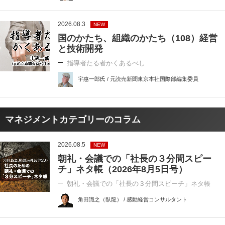
2026.08.3
NEW
国のかたち、組織のかたち（108）経営
と技術開発
指導者たる者かくあるべし
宇惠一郎氏 / 元読売新聞東京本社国際部編集委員
マネジメントカテゴリーのコラム
2026.08.5
NEW
朝礼・会議での「社長の３分間スピー
チ」ネタ帳（2026年8月5日号）
朝礼・会議での「社長の３分間スピーチ」ネタ帳
角田識之（臥龍） / 感動経営コンサルタント