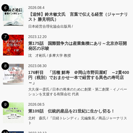
6
2026.08.4
【追悼】鈴木敏文氏 言葉で伝える経営（ジャーナリ
スト 勝見明氏）
日本経営合理化協会出版局 /
7
2023.12.20
第175話 国際競争力は産業集積にあり～北京亦荘開
発区の示唆
沈 才彬氏 / 多摩大学 教授
8
2023.08.30
176軒目 「活種 鮮寿 ＠岡山市野田屋町 ～2貫400
円（税別）でおまかせ一本で経営する異色の寿司店
～」
大久保一彦氏 / 日本の将来のために創業・第二創業・イノベー
ションを支援する有限会社 代表
9
2026.08.5
第109話 伝統的産品を21世紀に生かし切る！
北村 森氏 / 『日経トレンディ』元編集長／商品ジャーナリス
ト