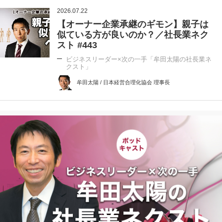
2026.07.22
【オーナー企業承継のギモン】親子は
似ている方が良いのか？／社長業ネク
スト #443
ビジネスリーダー×次の一手「牟田太陽の社長業ネ
クスト」
牟田太陽 / 日本経営合理化協会 理事長