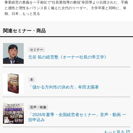
事業経営の奥義を一子相伝で“社長業指導の教祖”牟田學より伝授された、手腕
と感性と理性をバランス良く備えた次代のリーダー。 大学卒業と同時に、単
独、日本…もっと見る
関連セミナー・商品
セミナー
元谷 拓の経営塾《オーナー社長の帝王学》
本
「儲かる方向性の決め方」牟田太陽著
音声・映像
「2026年夏季・全国経営者セミナー」音声・動画 一
括申込み
もっと見る
open_in_new