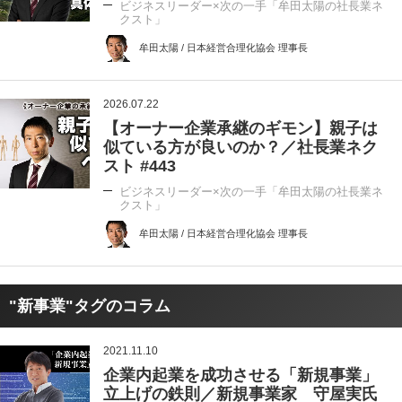
ビジネスリーダー×次の一手「牟田太陽の社長業ネ
クスト」
牟田太陽 / 日本経営合理化協会 理事長
2026.07.22
【オーナー企業承継のギモン】親子は
似ている方が良いのか？／社長業ネク
スト #443
ビジネスリーダー×次の一手「牟田太陽の社長業ネ
クスト」
牟田太陽 / 日本経営合理化協会 理事長
"新事業"タグのコラム
2021.11.10
企業内起業を成功させる「新規事業」
立上げの鉄則／新規事業家 守屋実氏