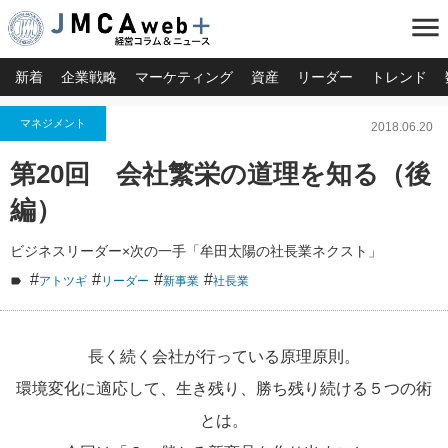
menu
新着
企業戦略
マーケティング
資産
リーダー
トレンド
マネジメント
2018.06.20
第20回 会社繁栄の道理を知る（後
編）
ビジネスリーダー×次の一手「牟田太陽の社長業ネクスト」
#
#
#
#
アトツギ
リーダー
新事業
社長業
長く続く会社が行っている原理原則。
環境変化に適応して、生き残り、勝ち残り続ける５つの術
とは。