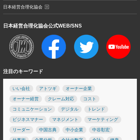
exit_to_app
日本経営合理化協会
日本経営合理化協会
公式WEB/SNS
注目のキーワード
いい会社
アトツギ
オーナー企業
オーナー経営
クレーム対応
コスト
コミュニケーション
デジタル
トレンド
ビジネスマナー
マネジメント
マーケティング
リーダー
中国古典
中小企業
中谷彰宏