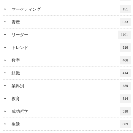
keyboard_arrow_down
マーケティング
151
keyboard_arrow_down
資産
673
keyboard_arrow_down
リーダー
1701
keyboard_arrow_down
トレンド
516
keyboard_arrow_down
数字
406
keyboard_arrow_down
組織
414
keyboard_arrow_down
業界別
489
keyboard_arrow_down
教育
814
keyboard_arrow_down
成功哲学
318
keyboard_arrow_down
生活
809