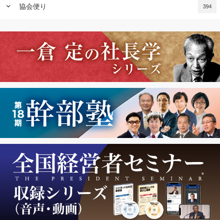
keyboard_arrow_down
協会便り
394