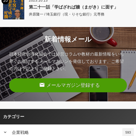
10
2023.10.13
第二十一話「学ばざれば牆（まがき）に面す」
井原隆一 / 埼玉銀行（現・りそな銀行）元専務
新着情報メール
日本経営合理化協会では経営コラムや教材の最新情報をいち
早くお届けするメールマガジンを発信しております。ご希望
の方は下記よりご登録下さい。
email
メールマガジン登録する
カテゴリー
keyboard_arrow_down
企業戦略
593