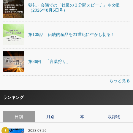
朝礼・会議での「社長の３分間スピーチ」ネタ帳
（2026年8月5日号）
第109話 伝統的産品を21世紀に生かし切る！
第86回 「言葉狩り」
もっと見る
ランキング
日別
月別
本
収録物
1
2023.07.26