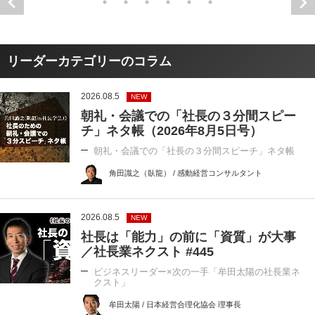
リーダーカテゴリーのコラム
2026.08.5
NEW
朝礼・会議での「社長の３分間スピー
チ」ネタ帳（2026年8月5日号）
朝礼・会議での「社長の３分間スピーチ」ネタ帳
角田識之（臥龍） / 感動経営コンサルタント
2026.08.5
NEW
社長は「能力」の前に「資質」が大事
／社長業ネクスト #445
ビジネスリーダー×次の一手「牟田太陽の社長業ネ
クスト」
牟田太陽 / 日本経営合理化協会 理事長