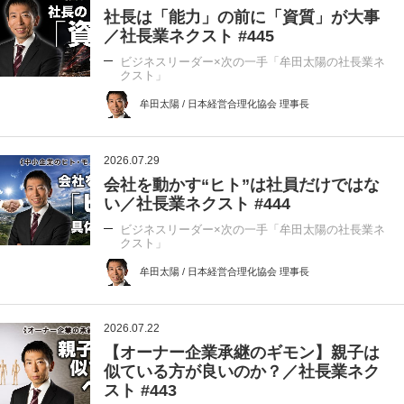
社長は「能力」の前に「資質」が大事
／社長業ネクスト #445
ビジネスリーダー×次の一手「牟田太陽の社長業ネ
クスト」
牟田太陽 / 日本経営合理化協会 理事長
2026.07.29
会社を動かす“ヒト”は社員だけではな
い／社長業ネクスト #444
ビジネスリーダー×次の一手「牟田太陽の社長業ネ
クスト」
牟田太陽 / 日本経営合理化協会 理事長
2026.07.22
【オーナー企業承継のギモン】親子は
似ている方が良いのか？／社長業ネク
スト #443