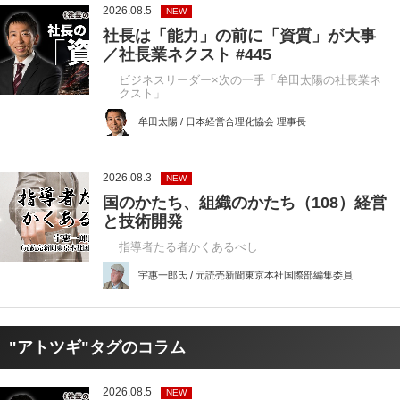
2026.08.5
NEW
社長は「能力」の前に「資質」が大事
／社長業ネクスト #445
ビジネスリーダー×次の一手「牟田太陽の社長業ネ
クスト」
牟田太陽 / 日本経営合理化協会 理事長
2026.08.3
NEW
国のかたち、組織のかたち（108）経営
と技術開発
指導者たる者かくあるべし
宇惠一郎氏 / 元読売新聞東京本社国際部編集委員
"アトツギ"タグのコラム
2026.08.5
NEW