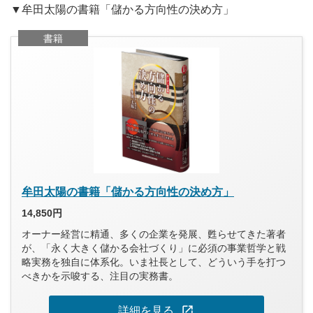
▼牟田太陽の書籍「儲かる方向性の決め方」
書籍
牟田太陽の書籍「儲かる方向性の決め方」
14,850円
オーナー経営に精通、多くの企業を発展、甦らせてきた著者
が、「永く大きく儲かる会社づくり」に必須の事業哲学と戦
略実務を独自に体系化。いま社長として、どういう手を打つ
べきかを示唆する、注目の実務書。
open_in_new
詳細を見る