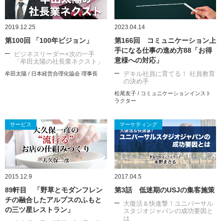
2019.12.25
2023.04.14
第100回 「100年ビジョン」
第166回 コミュニケーション上
手になる仕事の進め方88「お得
ビジネスリーダー×次の一手
意様への対応」
「牟田太陽の社長業ネクスト」
デキル社員に育てる！ 社員教育
牟田太陽 / 日本経営合理化協会 理事長
の決め手
松尾友子 / コミュニケーションインスト
ラクター
サービス
マーケティング
2015.12.9
2017.04.5
89軒目 「野草とモダンフレン
第3話 低迷期のUSJの集客施策
チの融合したアルプスのふもと
大復活＆快進撃！ユニバーサル
の三ツ星レストラン」
スタジオジャパンの成功要因と
は