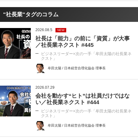
"社長業"タグのコラム
2026.08.5
NEW
社長は「能力」の前に「資質」が大事
／社長業ネクスト #445
ビジネスリーダー×次の一手「牟田太陽の社長業ネ
クスト」
牟田太陽 / 日本経営合理化協会 理事長
2026.07.29
会社を動かす“ヒト”は社員だけではな
い／社長業ネクスト #444
ビジネスリーダー×次の一手「牟田太陽の社長業ネ
クスト」
牟田太陽 / 日本経営合理化協会 理事長