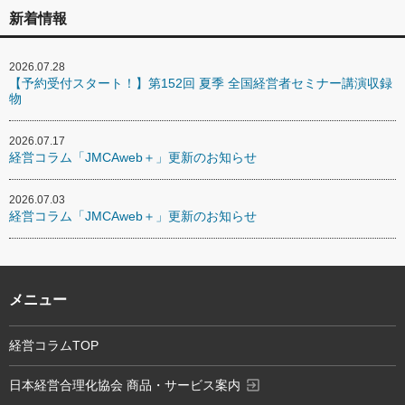
新着情報
2026.07.28
【予約受付スタート！】第152回 夏季 全国経営者セミナー講演収録
物
2026.07.17
経営コラム「JMCAweb＋」更新のお知らせ
2026.07.03
経営コラム「JMCAweb＋」更新のお知らせ
メニュー
経営コラムTOP
exit_to_app
日本経営合理化協会 商品・サービス案内