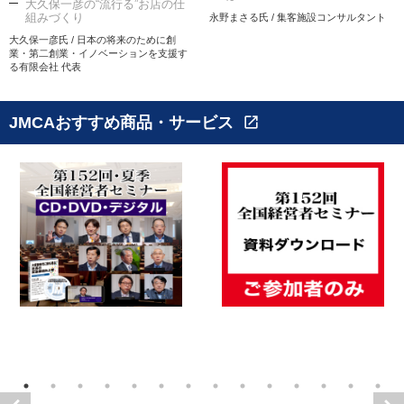
大久保一彦の“流行る”お店の仕
組みづくり
永野まさる氏 / 集客施設コンサルタント
大久保一彦氏 / 日本の将来のために創
業・第二創業・イノベーションを支援す
る有限会社 代表
JMCAおすすめ商品・サービス
open_in_new