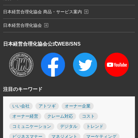
exit_to_app
日本経営合理化協会 商品・サービス案内
exit_to_app
日本経営合理化協会
日本経営合理化協会
公式WEB/SNS
注目のキーワード
いい会社
アトツギ
オーナー企業
オーナー経営
クレーム対応
コスト
コミュニケーション
デジタル
トレンド
ビジネスマナー
マネジメント
マーケティング