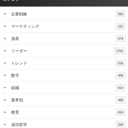
keyboard_arrow_down
企業戦略
593
keyboard_arrow_down
マーケティング
151
keyboard_arrow_down
資産
674
keyboard_arrow_down
リーダー
1701
keyboard_arrow_down
トレンド
516
keyboard_arrow_down
数字
406
keyboard_arrow_down
組織
414
keyboard_arrow_down
業界別
489
keyboard_arrow_down
教育
814
keyboard_arrow_down
成功哲学
318