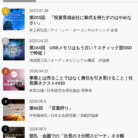
1
2023.07.26
第203話 「投資育成会社に株式を持たすのはやめな
さい」
井上和弘氏 / アイ・シー・オーコンサルティング 会長
2
2025.04.25
第164回 USBメモリはもう古い？スティック型SSD
で時短！
鴻池賢三氏 / オーディオビジュアル機器 評論家
3
2026.04.22
事業とは売ることではなく責任を引き受けること｜社
長業ネクスト#430
牟田太陽 / 日本経営合理化協会 理事長
4
2026.08.5
第86回 「言葉狩り」
中村義裕氏 / 日本文化研究家／演劇評論家
5
2026.08.5
朝礼・会議での「社長の３分間スピーチ」ネタ帳