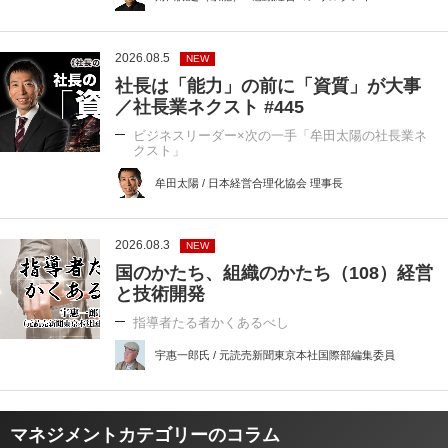
2026.08.5
NEW
社長は「能力」の前に「資質」が大事
／社長業ネクスト #445
ビジネスリーダー×次の一手「牟田太陽の社長業ネ
クスト」
牟田太陽 / 日本経営合理化協会 理事長
2026.08.3
NEW
国のかたち、組織のかたち（108）経営
と技術開発
指導者たる者かくあるべし
宇惠一郎氏 / 元読売新聞東京本社国際部編集委員
マネジメントカテゴリーのコラム