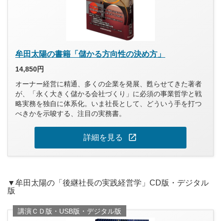
牟田太陽の書籍「儲かる方向性の決め方」
14,850円
オーナー経営に精通、多くの企業を発展、甦らせてきた著者
が、「永く大きく儲かる会社づくり」に必須の事業哲学と戦
略実務を独自に体系化。いま社長として、どういう手を打つ
べきかを示唆する、注目の実務書。
open_in_new
詳細を見る
▼牟田太陽の「後継社長の実践経営学」CD版・デジタル
版
講演ＣＤ版・USB版・デジタル版