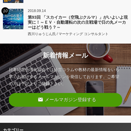
10
2018.09.14
第93回 「スカイカー（空飛ぶクルマ）」がいよいよ現
実に！～ＥＶ・自動運転の次の主戦場で日の丸メーカ
ーはどう戦う？～
西川りゅうじん氏 / マーケティング コンサルタント
新着情報メール
日本経営合理化協会では経営コラムや教材の最新情報をいち
早くお届けするメールマガジンを発信しております。ご希望
の方は下記よりご登録下さい。
email
メールマガジン登録する
カテゴリー