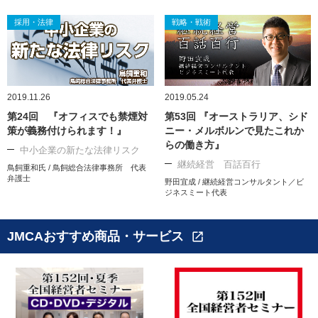
採用・法律
戦略・戦術
2019.11.26
2019.05.24
第24回 『オフィスでも禁煙対
第53回 『オーストラリア、シド
策が義務付けられます！』
ニー・メルボルンで見たこれか
らの働き方』
中小企業の新たな法律リスク
継続経営 百話百行
鳥飼重和氏 / 鳥飼総合法律事務所 代表
弁護士
野田宜成 / 継続経営コンサルタント／ビ
ジネスミート代表
JMCAおすすめ商品・サービス
open_in_new