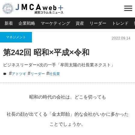
menu
新着
企業戦略
マーケティング
資産
リーダー
トレンド
マネジメント
2022.09.14
第242回 昭和×平成×令和
ビジネスリーダー×次の一手「牟田太陽の社長業ネクスト」
#
#
#
アトツギ
リーダー
社長業
昭和の時代の会社は、どこを切っても
社長の顔が出てくる「金太郎飴」的な会社がいかに多かった
ことでしょうか。