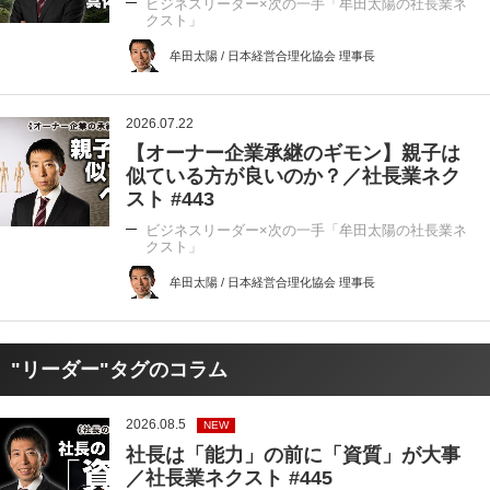
ビジネスリーダー×次の一手「牟田太陽の社長業ネ
クスト」
牟田太陽 / 日本経営合理化協会 理事長
2026.07.22
【オーナー企業承継のギモン】親子は
似ている方が良いのか？／社長業ネク
スト #443
ビジネスリーダー×次の一手「牟田太陽の社長業ネ
クスト」
牟田太陽 / 日本経営合理化協会 理事長
"リーダー"タグのコラム
2026.08.5
NEW
社長は「能力」の前に「資質」が大事
／社長業ネクスト #445