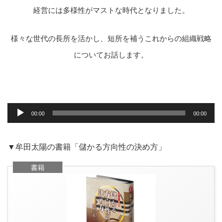
経営には多様性がマストな時代となりました。
様々な世代の長所を活かし、短所を補うこれからの組織戦略
についてお
話します。
音
声
00:00
00:00
プ
レ
ー
ヤ
▼牟田太陽の書籍「儲かる方向性の決め方」
ー
書籍