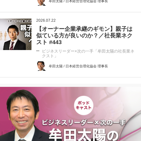
牟田太陽 / 日本経営合理化協会 理事長
2026.07.22
【オーナー企業承継のギモン】親子は
似ている方が良いのか？／社長業ネク
スト #443
ビジネスリーダー×次の一手「牟田太陽の社長業ネ
クスト」
牟田太陽 / 日本経営合理化協会 理事長