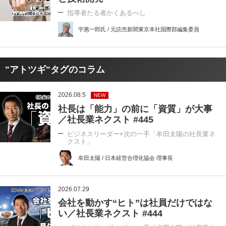
指導者たる者かくあるべし
宇惠一郎氏 / 元読売新聞東京本社国際部編集委員
"アトツギ"タグのコラム
2026.08.5
NEW
社長は「能力」の前に「資質」が大事
／社長業ネクスト #445
ビジネスリーダー×次の一手「牟田太陽の社長業ネ
クスト」
牟田太陽 / 日本経営合理化協会 理事長
2026.07.29
会社を動かす“ヒト”は社員だけではな
い／社長業ネクスト #444