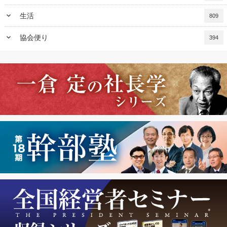
keyboard_arrow_down
生活
809
keyboard_arrow_down
協会便り
394