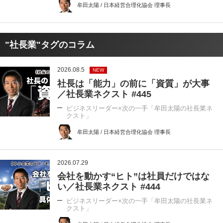
牟田太陽 / 日本経営合理化協会 理事長
"社長業"タグのコラム
2026.08.5
NEW
社長は「能力」の前に「資質」が大事
／社長業ネクスト #445
ビジネスリーダー×次の一手「牟田太陽の社長業ネ
クスト」
牟田太陽 / 日本経営合理化協会 理事長
2026.07.29
会社を動かす“ヒト”は社員だけではな
い／社長業ネクスト #444
ビジネスリーダー×次の一手「牟田太陽の社長業ネ
クスト」