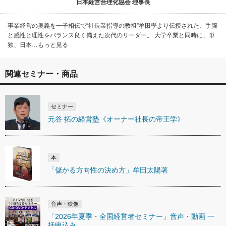
日本経営合理化協会 理事長
事業経営の奥義を一子相伝で“社長業指導の教祖”牟田學より伝授された、手腕
と感性と理性をバランス良く備えた次代のリーダー。 大学卒業と同時に、単
独、日本…もっと見る
関連セミナー・商品
セミナー
元谷 拓の経営塾《オーナー社長の帝王学》
本
「儲かる方向性の決め方」牟田太陽著
音声・映像
「2026年夏季・全国経営者セミナー」音声・動画 一
括申込み