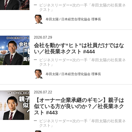
ビジネスリーダー×次の一手「牟田太陽の社長業ネ
クスト」
牟田太陽 / 日本経営合理化協会 理事長
2026.07.29
会社を動かす“ヒト”は社員だけではな
い／社長業ネクスト #444
ビジネスリーダー×次の一手「牟田太陽の社長業ネ
クスト」
牟田太陽 / 日本経営合理化協会 理事長
2026.07.22
【オーナー企業承継のギモン】親子は
似ている方が良いのか？／社長業ネク
スト #443
ビジネスリーダー×次の一手「牟田太陽の社長業ネ
クスト」