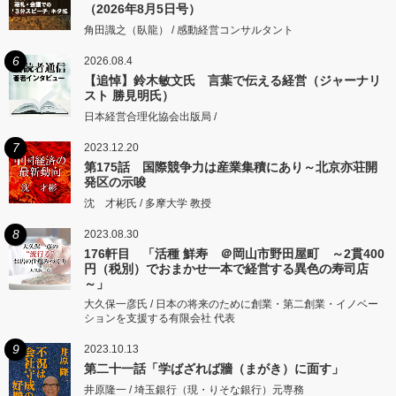
（2026年8月5日号）
角田識之（臥龍） / 感動経営コンサルタント
6
2026.08.4
【追悼】鈴木敏文氏 言葉で伝える経営（ジャーナリ
スト 勝見明氏）
日本経営合理化協会出版局 /
7
2023.12.20
第175話 国際競争力は産業集積にあり～北京亦荘開
発区の示唆
沈 才彬氏 / 多摩大学 教授
8
2023.08.30
176軒目 「活種 鮮寿 ＠岡山市野田屋町 ～2貫400
円（税別）でおまかせ一本で経営する異色の寿司店
～」
大久保一彦氏 / 日本の将来のために創業・第二創業・イノベー
ションを支援する有限会社 代表
9
2023.10.13
第二十一話「学ばざれば牆（まがき）に面す」
井原隆一 / 埼玉銀行（現・りそな銀行）元専務