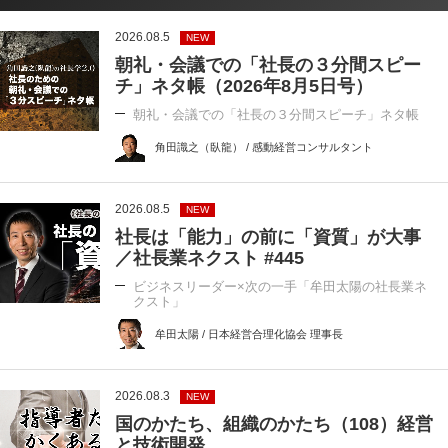
2026.08.5
NEW
朝礼・会議での「社長の３分間スピー
チ」ネタ帳（2026年8月5日号）
朝礼・会議での「社長の３分間スピーチ」ネタ帳
角田識之（臥龍） / 感動経営コンサルタント
2026.08.5
NEW
社長は「能力」の前に「資質」が大事
／社長業ネクスト #445
ビジネスリーダー×次の一手「牟田太陽の社長業ネ
クスト」
牟田太陽 / 日本経営合理化協会 理事長
2026.08.3
NEW
国のかたち、組織のかたち（108）経営
と技術開発