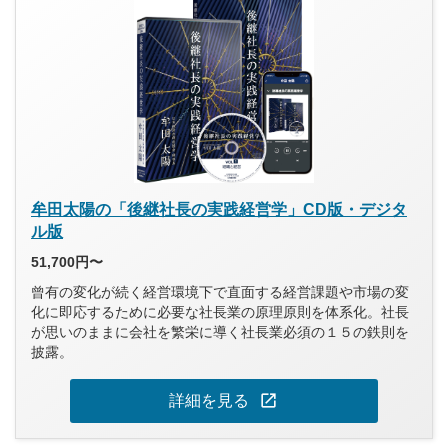
牟田太陽の「後継社長の実践経営学」CD版・デジタ
ル版
51,700円〜
曾有の変化が続く経営環境下で直面する経営課題や市場の変
化に即応するために必要な社長業の原理原則を体系化。社長
が思いのままに会社を繁栄に導く社長業必須の１５の鉄則を
披露。
open_in_new
詳細を見る