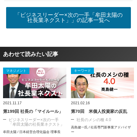
「ビジネスリーダー×次の一手「牟田太陽の
社長業ネクスト」」の記事一覧へ
あわせて読みたい記事
マネジメント
キーワード
2021.11.17
2021.02.16
第199回 社長の「マイルール」
第70回 米個人投資家の反乱
ビジネスリーダー×次の一手
社長のメシの種 4.0
「牟田太陽の社長業ネクスト」
高島健一氏 / 社長専門新事業アドバイザ
牟田太陽 / 日本経営合理化協会 理事長
ー