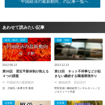
「中国経済の最新動向」の記事一覧へ
あわせて読みたい記事
経済・株式・資産
戦略・戦術
2012.06.13
2013.12.13
第36話 習近平新体制が抱える
第12回 ネット不祥事などが起
４つの課題
きない継続する職場環境作り
中国経済の最新動向
継続経営 百話百行
沈 才彬氏 / 多摩大学 教授
野田宜成 / 継続経営コンサルタント／ビ
ジネスミート代表
社長業
社長業