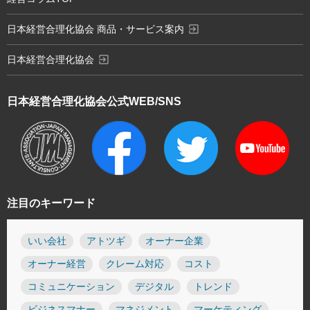
exit_to_app
日本経営合理化協会 商品・サービス案内
exit_to_app
日本経営合理化協会
日本経営合理化協会
公式WEB/SNS
注目のキーワード
いい会社
アトツギ
オーナー企業
オーナー経営
クレーム対応
コスト
コミュニケーション
デジタル
トレンド
ビジネスマナー
マネジメント
マーケティング