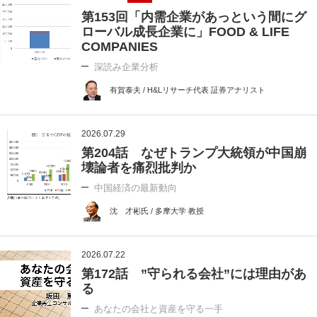
第153回「内需企業があっという間にグ
ローバル成長企業に」FOOD & LIFE
COMPANIES
深読み企業分析
有賀泰夫 / H&Lリサーチ代表 証券アナリスト
2026.07.29
第204話 なぜトランプ大統領が中国崩
壊論者を痛烈批判か
中国経済の最新動向
沈 才彬氏 / 多摩大学 教授
2026.07.22
第172話 ”守られる会社”には理由があ
る
あなたの会社と資産を守る一手