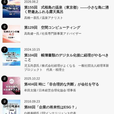
5
2026.06.2
第155回 式根島の温泉（東京都）――小さな島に湧
く野趣あふれる露天風呂
高橋一喜氏 / 温泉アナリスト
6
第129回 空間コンピューティング
高島健一氏 / 社長専門新事業アドバイザー
7
2024.10.15
第104回 帳簿書類のデジタル化後に経理がやるべき
こと
児玉尚彦氏 / 株式会社経理がよくなる 一般社団法人経理革新
プロジェクト 代表・税理士
8
2025.10.22
第404回 時に「非合理的な判断」が会社を守る
牟田太陽 / 日本経営合理化協会 理事長
9
2016.09.23
第88回「企業の将来性はESG？」
白根寿晴氏 / FPインテリジェンス代表