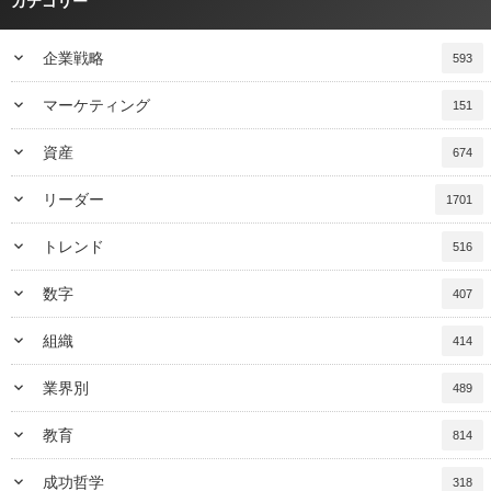
カテゴリー
keyboard_arrow_down
企業戦略
593
keyboard_arrow_down
マーケティング
151
keyboard_arrow_down
資産
674
keyboard_arrow_down
リーダー
1701
keyboard_arrow_down
トレンド
516
keyboard_arrow_down
数字
407
keyboard_arrow_down
組織
414
keyboard_arrow_down
業界別
489
keyboard_arrow_down
教育
814
keyboard_arrow_down
成功哲学
318