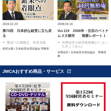
2026.02.20
2008.04.16
第70回 日本的な経営に立ち戻
Vol.119 2008年・注目のベトナ
る
ム３大都市 視察レポート 1
繁栄への着眼点 牟田太陽
作間信司の経営無形庵(けいえい
むぎょうあん)
牟田太陽 / 日本経営合理化協会 理事長
作間信司 / 日本経営合理化協会 専務理
事
JMCAおすすめ商品・サービス
open_in_new