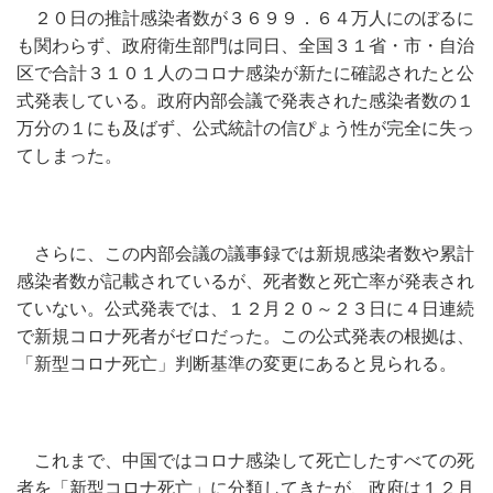
２０日の推計感染者数が３６９９．６４万人にのぼるに
も関わらず、政府衛生部門は同日、全国３１省・市・自治
区で合計３１０１人のコロナ感染が新たに確認されたと公
式発表している。政府内部会議で発表された感染者数の１
万分の１にも及ばず、公式統計の信ぴょう性が完全に失っ
てしまった。
さらに、この内部会議の議事録では新規感染者数や累計
感染者数が記載されているが、死者数と死亡率が発表され
ていない。公式発表では、１２月２０～２３日に４日連続
で新規コロナ死者がゼロだった。この公式発表の根拠は、
「新型コロナ死亡」判断基準の変更にあると見られる。
これまで、中国ではコロナ感染して死亡したすべての死
者を「新型コロナ死亡」に分類してきたが、政府は１２月