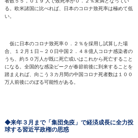
者数５５，０１９ 人で致死率が０．２％未満となってい
る。欧米諸国に比べれば、日本のコロナ致死率は極めて低
い。
仮に日本のコロナ致死率０．２％を採用し試算した場
合、１２月１日～２０日中国２．４８億人コロナ感染者の
うち、約５０万人が既に死亡或いはこれから死亡すること
になる。全国的な感染ピークが春節前後に到来することを
踏まえれば、向こう３カ月間の中国コロナ死者数は１００
万人前後にのぼる可能性がある。
◆来年３月まで「集団免疫」で経済成長に全力投
球する習近平政権の思惑