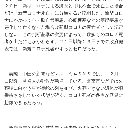
２０日、新型コロナによる肺炎と呼吸不全で死亡した場合
だけ「新型コロナ死亡」に分類すると説明した。新型コロ
ナにかかって心・脳血管疾患、心筋梗塞などの基礎疾患が
悪化して亡くなった場合は新型コロナの死亡者として認定
しない。この判断基準の変更によって、数多くのコロナ死
者が出たにもかかわらず、２１日以降２３日までの政府発
表では、新規コロナ死者がずっとゼロだった。
実際、中国の新聞などマスコミやＳＮＳでは、１２月１
日以降、著名人の訃報が急増している。北京市などでは火
葬場に向かう車が長蛇の列を並び、火葬できない遺体が順
番待ちをしている状態が続く。コロナ死者の多さが容易に
想像できるだろう。
政府発表と現実の感染者・死者数のずれがあまりにも大