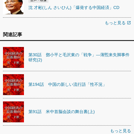
音声・映像
沈 才彬(しん さいひん)「爆発する中国経済」CD
もっと見る
open_in_new
関連記事
第30話 鄧小平と毛沢東の「戦争」―薄煕来失脚事件
研究(2)
第194話 中国の新しい流行語「性不況」
第91話 米中首脳会談の舞台裏(上)
もっと見る