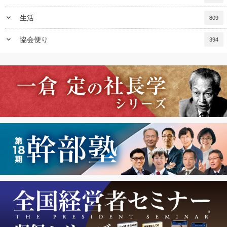
keyboard_arrow_down
生活
809
keyboard_arrow_down
協会便り
394