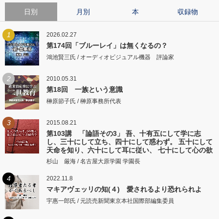
日別
月別
本
収録物
1
2026.02.27
第174回「ブルーレイ」は無くなるの？
鴻池賢三氏 / オーディオビジュアル機器 評論家
2
2010.05.31
第18回 一族という意識
榊原節子氏 / 榊原事務所代表
3
2015.08.21
第103講 「論語その3」 吾、十有五にして学に志
し、三十にして立ち、四十にして惑わず。 五十にして
天命を知り、六十にして耳に従い、 七十にして心の欲
するところに従いて矩をこえず。
杉山 厳海 / 名古屋大原学園 学園長
4
2022.11.8
マキアヴェッリの知(４) 愛されるより恐れられよ
宇惠一郎氏 / 元読売新聞東京本社国際部編集委員