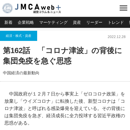
menu
新着
企業戦略
マーケティング
資産
リーダー
トレンド
経済・株式・資産
2022.12.28
第162話 「コロナ津波」の背後に
集団免疫を急ぐ思惑
中国経済の最新動向
中国政府が１２月７日から事実上「ゼロコロナ政策」を
放棄し「ウイズコロナ」に転換した後、新型コロナは「コ
ロナ津波」と呼ばれる感染爆発を迎えている。その背後に
は集団免疫を急ぎ、経済成長に全力投球する習近平政権の
思惑がある。