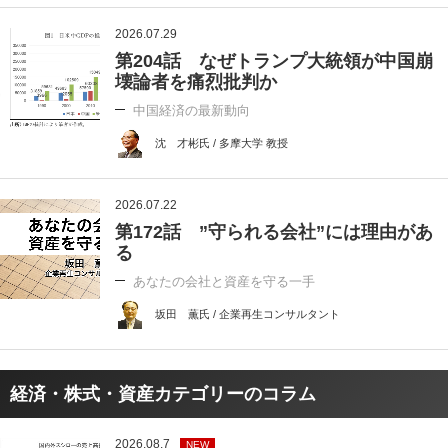
2026.07.29
第204話 なぜトランプ大統領が中国崩
壊論者を痛烈批判か
中国経済の最新動向
沈 才彬氏 / 多摩大学 教授
2026.07.22
第172話 ”守られる会社”には理由があ
る
あなたの会社と資産を守る一手
坂田 薫氏 / 企業再生コンサルタント
経済・株式・資産カテゴリーのコラム
2026.08.7
NEW