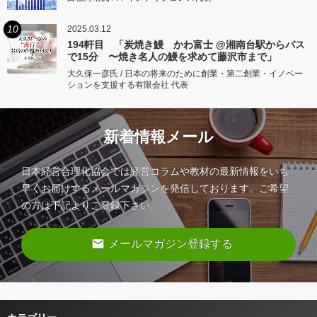
10
2025.03.12
194軒目 「炭焼き鰻 かわ富士 @湘南台駅からバス
で15分 〜焼き名人の鰻を求めて藤沢市まで」
大久保一彦氏 / 日本の将来のために創業・第二創業・イノベー
ションを支援する有限会社 代表
新着情報メール
日本経営合理化協会では経営コラムや教材の最新情報をいち
早くお届けするメールマガジンを発信しております。ご希望
の方は下記よりご登録下さい。
email
メールマガジン登録する