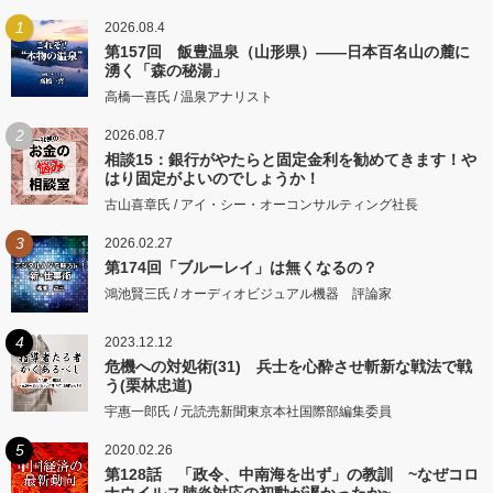
1
2026.08.4
第157回 飯豊温泉（山形県）――日本百名山の麓に
湧く「森の秘湯」
高橋一喜氏 / 温泉アナリスト
2
2026.08.7
相談15：銀行がやたらと固定金利を勧めてきます！や
はり固定がよいのでしょうか！
古山喜章氏 / アイ・シー・オーコンサルティング社長
3
2026.02.27
第174回「ブルーレイ」は無くなるの？
鴻池賢三氏 / オーディオビジュアル機器 評論家
4
2023.12.12
危機への対処術(31) 兵士を心酔させ斬新な戦法で戦
う(栗林忠道)
宇惠一郎氏 / 元読売新聞東京本社国際部編集委員
5
2020.02.26
第128話 「政令、中南海を出ず」の教訓 ~なぜコロ
ナウイルス肺炎対応の初動が遅かったか~