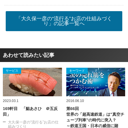
「大久保一彦の“流行る”お店の仕組みづく
り」の記事一覧へ
あわせて読みたい記事
サービス
キーワード
2023.03.1
2016.06.10
169軒目 「鮨あさひ ＠五反
第66回
田」
世界の「超高速鉄道」は”真空チ
ューブ列車”の時代に突入？
大久保一彦の“流行る”お店の仕
～鉄道王国・日本の威信に賭
組みづくり