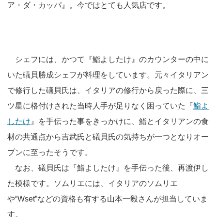
ア・ダ・カッパ』。今ではとても人気店です。
シェフには、かつて『鮨よしたけ』のカウンターの中に
いた礒貝勝成シェフが料理をしています。元々イタリアン
で修行した礒貝氏は、イタリアの修行から戻った際に、三
ツ星に格付けされた当時人手が足りなく困っていた『
鮨よ
したけ
』を手伝った事をきっかけに、鮨とイタリアンの食
材の共通点から吉武氏と礒貝氏の気持ちが一つとなりオー
プンに至ったそうです。
なお、礒貝氏は『鮨よしたけ』を手伝った後、再渡伊し
た模様です。ソムリエには、イタリアのソムリエ
や“Wset”などの資格も有する山本一毅さんが担当していま
す。