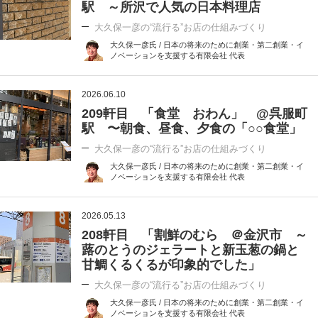
駅 ～所沢で人気の日本料理店
大久保一彦の“流行る”お店の仕組みづくり
大久保一彦氏 / 日本の将来のために創業・第二創業・イ
ノベーションを支援する有限会社 代表
2026.06.10
209軒目 「食堂 おわん」 @呉服町
駅 〜朝食、昼食、夕食の「○○食堂」
大久保一彦の“流行る”お店の仕組みづくり
大久保一彦氏 / 日本の将来のために創業・第二創業・イ
ノベーションを支援する有限会社 代表
2026.05.13
208軒目 「割鮮のむら ＠金沢市 ～
蕗のとうのジェラートと新玉葱の鍋と
甘鯛くるくるが印象的でした」
大久保一彦の“流行る”お店の仕組みづくり
大久保一彦氏 / 日本の将来のために創業・第二創業・イ
ノベーションを支援する有限会社 代表