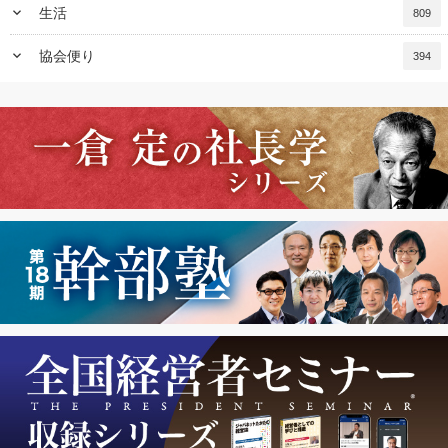
keyboard_arrow_down
生活
809
keyboard_arrow_down
協会便り
394