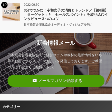
10
2022.09.30
3分でつかむ！令和女子の消費とトレンド／【第6回】
「ターゲット」と「セールスポイント」を絞り込むイ
ンタビュー３つのコツ
日本経営合理化協会オーディオ・ヴィジュアル局 /
新着情報メール
日本経営合理化協会では経営コラムや教材の最新情報をいち
早くお届けするメールマガジンを発信しております。ご希望
の方は下記よりご登録下さい。
email
メールマガジン登録する
カテゴリー