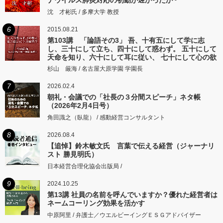
沈 才彬氏 / 多摩大学 教授
6
2015.08.21
第103講 「論語その3」 吾、十有五にして学に志
し、三十にして立ち、四十にして惑わず。 五十にして
天命を知り、六十にして耳に従い、 七十にして心の欲
するところに従いて矩をこえず。
杉山 厳海 / 名古屋大原学園 学園長
7
2026.02.4
朝礼・会議での「社長の３分間スピーチ」ネタ帳
（2026年2月4日号）
角田識之（臥龍） / 感動経営コンサルタント
8
2026.08.4
【追悼】鈴木敏文氏 言葉で伝える経営（ジャーナリ
スト 勝見明氏）
日本経営合理化協会出版局 /
9
2024.10.25
第13講 社員の名前を呼んでいますか？優れた経営者は
ネームコーリング効果を活かす
中原阿里 / 弁護士／ウエルビーイングＥＳＧアドバイザー