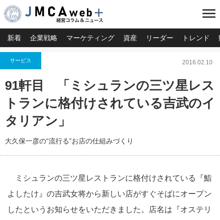
menu
新着
企業戦略
マーケティング
資産
リーダー
トレンド
サービス
2016.02.10
91軒目 「ミシュランの三ツ星レス
トランに格付けされている吉武のイ
タリアン」
大久保一彦の“流行る”お店の仕組みづくり
ミシュランの三ツ星レストランに格付けされている『鮨
よしたけ』の吉武女将から新しい店がすぐそばにオープン
したというお知らせをいただきました。店名は『オステリ