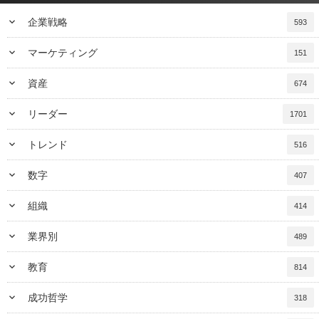
keyboard_arrow_down
企業戦略
593
keyboard_arrow_down
マーケティング
151
keyboard_arrow_down
資産
674
keyboard_arrow_down
リーダー
1701
keyboard_arrow_down
トレンド
516
keyboard_arrow_down
数字
407
keyboard_arrow_down
組織
414
keyboard_arrow_down
業界別
489
keyboard_arrow_down
教育
814
keyboard_arrow_down
成功哲学
318