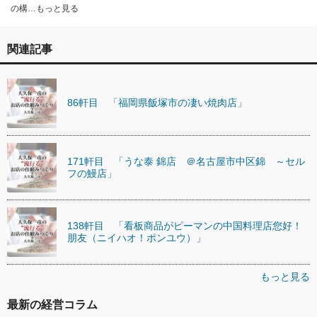
の構…もっと見る
関連記事
86軒目 「福岡県飯塚市の凄い焼肉店」
171軒目 「うな泰 錦店 ＠名古屋市中区錦 ～セル
フの鰻店」
138軒目 「看板商品がピーマンの中国料理店您好！
朋友（ニイハオ！ポンユウ）」
もっと見る
最新の経営コラム