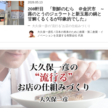
2026.05.13
208軒目 「割鮮のむら ＠金沢市 ～
蕗のとうのジェラートと新玉葱の鍋と
甘鯛くるくるが印象的でした」
大久保一彦の“流行る”お店の仕組みづくり
大久保一彦氏 / 日本の将来のために創業・第二創業・イ
ノベーションを支援する有限会社 代表