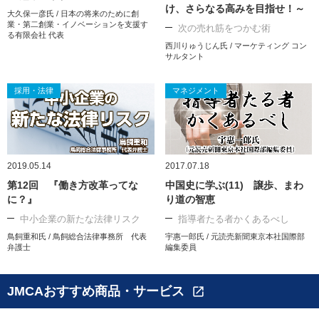
け、さらなる高みを目指せ！～
大久保一彦氏 / 日本の将来のために創
業・第二創業・イノベーションを支援す
次の売れ筋をつかむ術
る有限会社 代表
西川りゅうじん氏 / マーケティング コン
サルタント
採用・法律
マネジメント
2019.05.14
2017.07.18
第12回 『働き方改革ってな
中国史に学ぶ(11) 譲歩、まわ
に？』
り道の智恵
中小企業の新たな法律リスク
指導者たる者かくあるべし
鳥飼重和氏 / 鳥飼総合法律事務所 代表
宇惠一郎氏 / 元読売新聞東京本社国際部
弁護士
編集委員
JMCAおすすめ商品・サービス
open_in_new