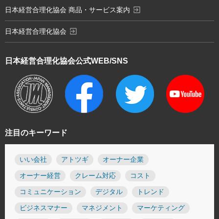
exit_to_app
日本経営合理化協会 商品・サービス案内
exit_to_app
日本経営合理化協会
日本経営合理化協会
公式WEB/SNS
注目のキーワード
いい会社
アトツギ
オーナー企業
オーナー経営
クレーム対応
コスト
コミュニケーション
デジタル
トレンド
ビジネスマナー
マネジメント
マーケティング