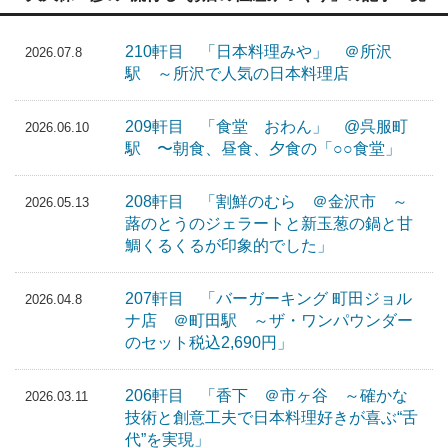
210軒目 「日本料理みや」 ＠所沢
2026.07.8
駅 ～所沢で人気の日本料理店
209軒目 「食堂 おわん」 @呉服町
2026.06.10
駅 〜朝食、昼食、夕食の「○○食堂」
208軒目 「割鮮のむら ＠金沢市 ～
2026.05.13
蕗のとうのジェラートと新玉葱の鍋と甘
鯛くるくるが印象的でした」
207軒目 「バーガーキング 町田ジョル
2026.04.8
ナ店 ＠町田駅 ～ザ・ワンパウンダー
のセット税込2,690円」
206軒目 「香下 ＠市ヶ谷 ～確かな
2026.03.11
技術と創意工夫で日本料理好きが喜ぶ“舌
代”を実現」