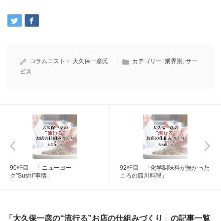
コラムニスト：
大久保一彦氏
カテゴリー:
業界別
,
サー
ビス
90軒目 「 ニューヨー
92軒目 「化学調味料が無かった
ク”Sushi”事情」
ころの四川料理」
「大久保一彦の“流行る”お店の仕組みづくり」の記事一覧